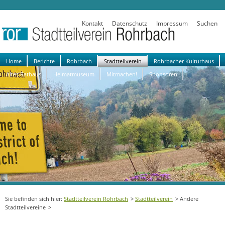
Kontakt
Datenschutz
Impressum
Suchen
Navigation
Home
Berichte
Rohrbach
Stadtteilverein
Rohrbacher Kulturhaus
überspringen
Altes Rathaus
Heimatmuseum
Mitmachen!
Sponsoren
Stadtteilverein Rohrbach
Stadtteilverein
Andere
Stadtteilvereine