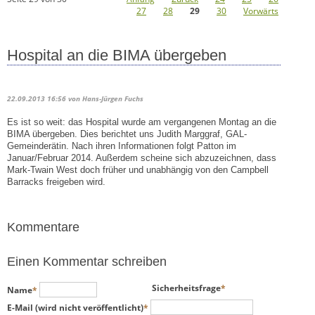
27
28
29
30
Vorwärts
Hospital an die BIMA übergeben
22.09.2013 16:56
von Hans-Jürgen Fuchs
Es ist so weit: das Hospital wurde am vergangenen Montag an die
BIMA übergeben. Dies berichtet uns Judith Marggraf, GAL-
Gemeinderätin. Nach ihren Informationen folgt Patton im
Januar/Februar 2014. Außerdem scheine sich abzuzeichnen, dass
Mark-Twain West doch früher und unabhängig von den Campbell
Barracks freigeben wird.
Kommentare
Einen Kommentar schreiben
Pflichtfeld
Pflichtfeld
Sicherheitsfrage
*
Name
*
Pflichtfeld
E-Mail (wird nicht veröffentlicht)
*