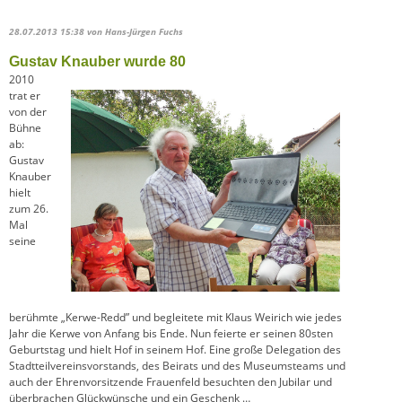
28.07.2013 15:38
von Hans-Jürgen Fuchs
Gustav Knauber wurde 80
2010
trat er
von der
Bühne
ab:
Gustav
Knauber
hielt
zum 26.
Mal
seine
berühmte „Kerwe-Redd” und begleitete mit Klaus Weirich wie jedes
Jahr die Kerwe von Anfang bis Ende. Nun feierte er seinen 80sten
Geburtstag und hielt Hof in seinem Hof. Eine große Delegation des
Stadtteilvereinsvorstands, des Beirats und des Museumsteams und
auch der Ehrenvorsitzende Frauenfeld besuchten den Jubilar und
überbrachen Glückwünsche und ein Geschenk …