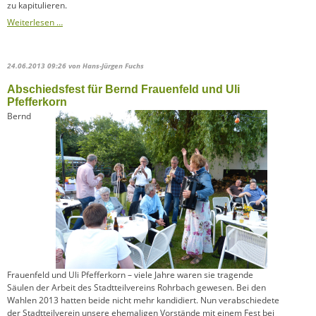
zu kapitulieren.
Ein
Weiterlesen …
Zaun
um
die
24.06.2013 09:26
von Hans-Jürgen Fuchs
IGH?
Abschiedsfest für Bernd Frauenfeld und Uli
Pfefferkorn
Bernd
Frauenfeld und Uli Pfefferkorn – viele Jahre waren sie tragende
Säulen der Arbeit des Stadtteilvereins Rohrbach gewesen. Bei den
Wahlen 2013 hatten beide nicht mehr kandidiert. Nun verabschiedete
der Stadtteilverein unsere ehemaligen Vorstände mit einem Fest bei