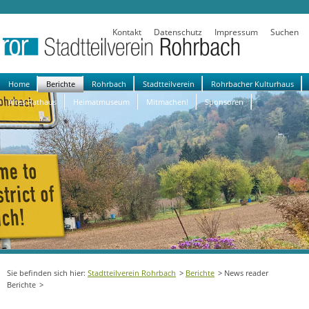
Kontakt
Datenschutz
Impressum
Suchen
Navigation
Home
Berichte
Rohrbach
Stadtteilverein
Rohrbacher Kulturhaus
überspringen
Altes Rathaus
Heimatmuseum
Mitmachen!
Sponsoren
Stadtteilverein Rohrbach
Berichte
News reader
Berichte