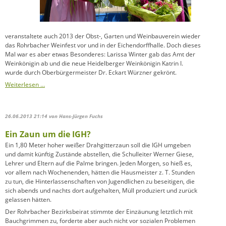
veranstaltete auch 2013 der Obst-, Garten und Weinbauverein wieder
das Rohrbacher Weinfest vor und in der Eichendorffhalle. Doch dieses
Mal war es aber etwas Besonderes: Larissa Winter gab das Amt der
Weinkönigin ab und die neue Heidelberger Weinkönigin Katrin I.
wurde durch Oberbürgermeister Dr. Eckart Würzner gekrönt.
Weiterlesen …
26.06.2013 21:14
von Hans-Jürgen Fuchs
Ein Zaun um die IGH?
Ein 1,80 Meter hoher weißer Drahgitterzaun soll die IGH umgeben
und damit künftig Zustände abstellen, die Schulleiter Werner Giese,
Lehrer und Eltern auf die Palme bringen. Jeden Morgen, so hieß es,
vor allem nach Wochenenden, hätten die Hausmeister z. T. Stunden
zu tun, die Hinterlassenschaften von Jugendlichen zu beseitigen, die
sich abends und nachts dort aufgehalten, Müll produziert und zurück
gelassen hätten.
Der Rohrbacher Bezirksbeirat stimmte der Einzäunung letztlich mit
Bauchgrimmen zu, forderte aber auch nicht vor sozialen Problemen