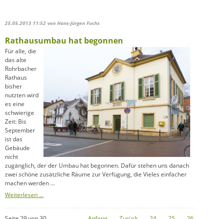
für
die
katholischen
25.05.2013 11:52
von Hans-Jürgen Fuchs
Gefallenen
des
Rathausumbau hat begonnen
Ersten
Weltkrieg
Für alle, die
das alte
Rohrbacher
Rathaus
bisher
nutzten wird
es eine
schwierige
Zeit: Bis
September
ist das
Gebäude
nicht
zugänglich, der der Umbau hat begonnen. Dafür stehen uns danach
zwei schöne zusätzliche Räume zur Verfügung, die Vieles einfacher
machen werden …
Rathausumbau
Weiterlesen …
hat
begonnen
Seite 29 von 30
Anfang
Zurück
24
25
26