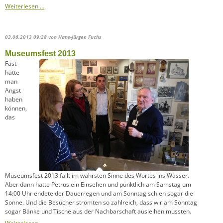
Stadtteilverein
Weiterlesen …
Südstadt
gegründet
03.06.2013 09:28
von Hans-Jürgen Fuchs
Museumsfest 2013
Fast
hätte
man
Angst
haben
können,
das
Museumsfest 2013 fällt im wahrsten Sinne des Wortes ins Wasser.
Aber dann hatte Petrus ein Einsehen und pünktlich am Samstag um
14:00 Uhr endete der Dauerregen und am Sonntag schien sogar die
Sonne. Und die Besucher strömten so zahlreich, dass wir am Sonntag
sogar Bänke und Tische aus der Nachbarschaft ausleihen mussten.