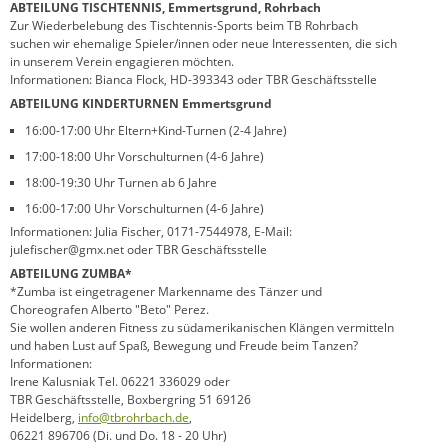
ABTEILUNG TISCHTENNIS, Emmertsgrund, Rohrbach
Zur Wiederbelebung des Tischtennis-Sports beim TB Rohrbach
suchen wir ehemalige Spieler/innen oder neue Interessenten, die sich
in unserem Verein engagieren möchten.
Informationen: Bianca Flock, HD-393343 oder TBR Geschäftsstelle
ABTEILUNG KINDERTURNEN Emmertsgrund
16:00-17:00 Uhr Eltern+Kind-Turnen (2-4 Jahre)
17:00-18:00 Uhr Vorschulturnen (4-6 Jahre)
18:00-19:30 Uhr Turnen ab 6 Jahre
16:00-17:00 Uhr Vorschulturnen (4-6 Jahre)
Informationen: Julia Fischer, 0171-7544978, E-Mail:
julefischer@gmx.net oder TBR Geschäftsstelle
ABTEILUNG ZUMBA*
*Zumba ist eingetragener Markenname des Tänzer und
Choreografen Alberto "Beto" Perez.
Sie wollen anderen Fitness zu südamerikanischen Klängen vermitteln
und haben Lust auf Spaß, Bewegung und Freude beim Tanzen?
Informationen:
Irene Kalusniak Tel. 06221 336029 oder
TBR Geschäftsstelle, Boxbergring 51 69126
Heidelberg,
info@tbrohrbach.de
,
06221 896706 (Di. und Do. 18 - 20 Uhr)