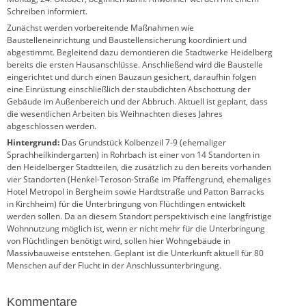
Schreiben informiert.
Zunächst werden vorbereitende Maßnahmen wie
Baustelleneinrichtung und Baustellensicherung koordiniert und
abgestimmt. Begleitend dazu demontieren die Stadtwerke Heidelberg
bereits die ersten Hausanschlüsse. Anschließend wird die Baustelle
eingerichtet und durch einen Bauzaun gesichert, daraufhin folgen
eine Einrüstung einschließlich der staubdichten Abschottung der
Gebäude im Außenbereich und der Abbruch. Aktuell ist geplant, dass
die wesentlichen Arbeiten bis Weihnachten dieses Jahres
abgeschlossen werden.
Hintergrund:
Das Grundstück Kolbenzeil 7-9 (ehemaliger
Sprachheilkindergarten) in Rohrbach ist einer von 14 Standorten in
den Heidelberger Stadtteilen, die zusätzlich zu den bereits vorhanden
vier Standorten (Henkel-Teroson-Straße im Pfaffengrund, ehemaliges
Hotel Metropol in Bergheim sowie Hardtstraße und Patton Barracks
in Kirchheim) für die Unterbringung von Flüchtlingen entwickelt
werden sollen. Da an diesem Standort perspektivisch eine langfristige
Wohnnutzung möglich ist, wenn er nicht mehr für die Unterbringung
von Flüchtlingen benötigt wird, sollen hier Wohngebäude in
Massivbauweise entstehen. Geplant ist die Unterkunft aktuell für 80
Menschen auf der Flucht in der Anschlussunterbringung.
Kommentare