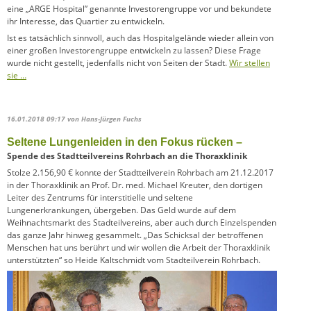
eine „ARGE Hospital” genannte Investorengruppe vor und bekundete
ihr Interesse, das Quartier zu entwickeln.
Ist es tatsächlich sinnvoll, auch das Hospitalgelände wieder allein von
einer großen Investorengruppe entwickeln zu lassen? Diese Frage
wurde nicht gestellt, jedenfalls nicht von Seiten der Stadt.
Wir stellen
sie …
16.01.2018 09:17
von Hans-Jürgen Fuchs
Seltene Lungenleiden in den Fokus rücken –
Spende des Stadtteilvereins Rohrbach an die Thoraxklinik
Stolze 2.156,90 € konnte der Stadtteilverein Rohrbach am 21.12.2017
in der Thoraxklinik an Prof. Dr. med. Michael Kreuter, den dortigen
Leiter des Zentrums für interstitielle und seltene
Lungenerkrankungen, übergeben. Das Geld wurde auf dem
Weihnachtsmarkt des Stadteil­vereins, aber auch durch Einzelspenden
das ganze Jahr hinweg gesammelt. „Das Schicksal der betroffenen
Menschen hat uns berührt und wir wollen die Arbeit der Thoraxklinik
unter­stützten“ so Heide Kaltschmidt vom Stadteilverein Rohrbach.