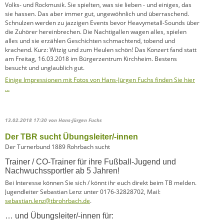
Volks- und Rockmusik. Sie spielten, was sie lieben - und einiges, das
sie hassen. Das aber immer gut, ungewöhnlich und überraschend.
Schnulzen werden zu jazzigen Events bevor Heavymetall-Sounds über
die Zuhörer hereinbrechen. Die Nachtigallen wagen alles, spielen
alles und sie erzählen Geschichten schmachtend, tobend und
krachend. Kurz: Witzig und zum Heulen schön! Das Konzert fand statt
am Freitag, 16.03.2018 im Bürgerzentrum Kirchheim. Bestens
besucht und unglaublich gut.
Einige Impressionen mit Fotos von Hans-Jürgen Fuchs finden Sie hier
…
13.02.2018 17:30
von Hans-Jürgen Fuchs
Der TBR sucht Übungsleiter/-innen
Der Turnerbund 1889 Rohrbach sucht
Trainer / CO-Trainer für ihre Fußball-Jugend und
Nachwuchssportler ab 5 Jahren!
Bei Interesse können Sie sich / könnt ihr euch direkt beim TB melden.
Jugendleiter Sebastian Lenz unter 0176-32828702, Mail:
sebastian.lenz@tbrohrbach.de
.
… und Übungsleiter/-innen für: