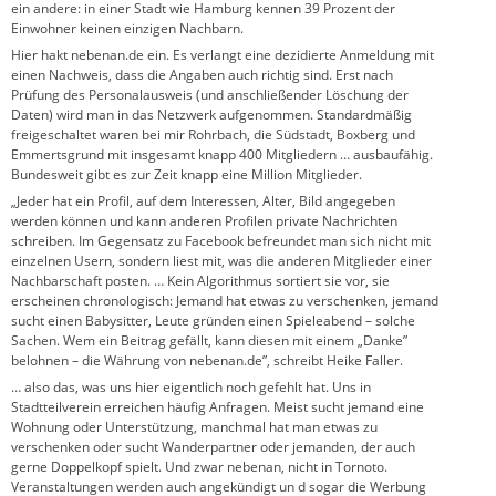
ein andere: in einer Stadt wie Hamburg kennen 39 Prozent der
Einwohner keinen einzigen Nachbarn.
Hier hakt nebenan.de ein. Es verlangt eine dezidierte Anmeldung mit
einen Nachweis, dass die Angaben auch richtig sind. Erst nach
Prüfung des Personalausweis (und anschließender Löschung der
Daten) wird man in das Netzwerk aufgenommen. Standardmäßig
freigeschaltet waren bei mir Rohrbach, die Südstadt, Boxberg und
Emmertsgrund mit insgesamt knapp 400 Mitgliedern … ausbaufähig.
Bundesweit gibt es zur Zeit knapp eine Million Mitglieder.
„Jeder hat ein Profil, auf dem Interessen, Alter, Bild angegeben
werden können und kann anderen Profilen private Nachrichten
schreiben. Im Gegensatz zu Facebook befreundet man sich nicht mit
einzelnen Usern, sondern liest mit, was die anderen Mitglieder einer
Nachbarschaft posten. … Kein Algorithmus sortiert sie vor, sie
erscheinen chronologisch: Jemand hat etwas zu verschenken, jemand
sucht einen Babysitter, Leute gründen einen Spieleabend – solche
Sachen. Wem ein Beitrag gefällt, kann diesen mit einem „Danke”
belohnen – die Währung von nebenan.de”, schreibt Heike Faller.
… also das, was uns hier eigentlich noch gefehlt hat. Uns in
Stadtteilverein erreichen häufig Anfragen. Meist sucht jemand eine
Wohnung oder Unterstützung, manchmal hat man etwas zu
verschenken oder sucht Wanderpartner oder jemanden, der auch
gerne Doppelkopf spielt. Und zwar nebenan, nicht in Tornoto.
Veranstaltungen werden auch angekündigt un d sogar die Werbung