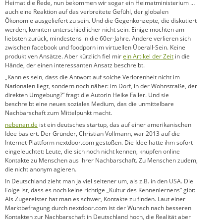
Heimat die Rede, nun bekommen wir sogar ein Heimatministerium …
auch eine Reaktion auf das verbreitete Gefühl, der globalen
Ökonomie ausgeliefert zu sein. Und die Gegenkonzepte, die diskutiert
werden, könnten unterschiedlicher nicht sein. Einige möchten am
liebsten zurück, mindestens in die 60er-Jahre. Andere verlieren sich
zwischen facebook und foodporn im virtuellen Überall-Sein. Keine
produktiven Ansätze. Aber kürzlich fiel mir
ein Artikel der Zeit
in die
Hände, der einen interessanten Ansatz beschreibt.
„Kann es sein, dass die Antwort auf solche Verlorenheit nicht im
Nationalen liegt, sondern noch näher: im Dorf, in der Wohnstraße, der
direkten Umgebung?” fragt die Autorin Heike Faller. Und sie
beschreibt eine neues soziales Medium, das die unmittelbare
Nachbarschaft zum Mittelpunkt macht.
nebenan.de
ist ein deutsches startup, das auf einer amerikanischen
Idee basiert. Der Gründer, Christian Vollmann, war 2013 auf die
Internet-Plattform nextdoor.com gestoßen. Die Idee hatte ihm sofort
eingeleuchtet: Leute, die sich noch nicht kennen, knüpfen online
Kontakte zu Menschen aus ihrer Nachbarschaft. Zu Menschen zudem,
die nicht anonym agieren.
In Deutschland zieht man ja viel seltener um, als z.B. in den USA. Die
Folge ist, dass es noch keine richtige „Kultur des Kennenlernens” gibt:
Als Zugereister hat man es schwer, Kontakte zu finden. Laut einer
Marktbefragung durch nextdoor.com ist der Wunsch nach besseren
Kontakten zur Nachbarschaft in Deutschland hoch, die Realität aber