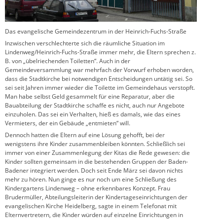
Das evangelische Gemeindezentrum in der Heinrich-Fuchs-Straße
Inzwischen verschlechterte sich die räumliche Situation im
Lindenweg/Heinrich-Fuchs-Straße immer mehr, die Eltern sprechen z.
B. von „übelriechenden Toiletten“. Auch in der
Gemeindeversammlung war mehrfach der Vorwurf erhoben worden,
dass die Stadtkirche bei notwendigen Entscheidungen untätig sei. So
sei seit Jahren immer wieder die Toilette im Gemeindehaus verstopft.
Man habe selbst Geld gesammelt für eine Reparatur, aber die
Bauabteilung der Stadtkirche schaffe es nicht, auch nur Angebote
einzuholen. Das sei ein Verhalten, hieß es damals, wie das eines
Vermieters, der ein Gebäude „entmieten“ will.
Dennoch hatten die Eltern auf eine Lösung gehofft, bei der
wenigstens ihre Kinder zusammenbleiben könnten. Schließlich sei
immer von einer Zusammenlegung der Kitas die Rede gewesen: die
Kinder sollten gemeinsam in die bestehenden Gruppen der Baden-
Badener integriert werden. Doch seit Ende März sei davon nichts
mehr zu hören. Nun ginge es nur noch um eine Schließung des
Kindergartens Lindenweg – ohne erkennbares Konzept. Frau
Brudermüller, Abteilungsleiterin der Kindertageseinrichtungen der
evangelischen Kirche Heidelberg, sagte in einem Telefonat mit
Elternvertretern, die Kinder würden auf einzelne Einrichtungen in