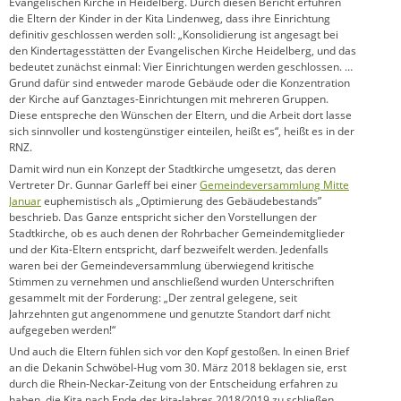
Evangelischen Kirche in Heidelberg. Durch diesen Bericht erfuhren
die Eltern der Kinder in der Kita Lindenweg, dass ihre Einrichtung
definitiv geschlossen werden soll: „Konsolidierung ist angesagt bei
den Kindertagesstätten der Evangelischen Kirche Heidelberg, und das
bedeutet zunächst einmal: Vier Einrichtungen werden geschlossen. …
Grund dafür sind entweder marode Gebäude oder die Konzentration
der Kirche auf Ganztages-Einrichtungen mit mehreren Gruppen.
Diese entspreche den Wünschen der Eltern, und die Arbeit dort lasse
sich sinnvoller und kostengünstiger einteilen, heißt es“, heißt es in der
RNZ.
Damit wird nun ein Konzept der Stadtkirche umgesetzt, das deren
Vertreter Dr. Gunnar Garleff bei einer
Gemeindeversammlung Mitte
Januar
euphemistisch als „Optimierung des Gebäudebestands”
beschrieb. Das Ganze entspricht sicher den Vorstellungen der
Stadtkirche, ob es auch denen der Rohrbacher Gemeindemitglieder
und der Kita-Eltern entspricht, darf bezweifelt werden. Jedenfalls
waren bei der Gemeindeversammlung überwiegend kritische
Stimmen zu vernehmen und anschließend wurden Unterschriften
gesammelt mit der Forderung: „Der zentral gelegene, seit
Jahrzehnten gut angenommene und genutzte Standort darf nicht
aufgegeben werden!“
Und auch die Eltern fühlen sich vor den Kopf gestoßen. In einen Brief
an die Dekanin Schwöbel-Hug vom 30. März 2018 beklagen sie, erst
durch die Rhein-Neckar-Zeitung von der Entscheidung erfahren zu
haben, die Kita nach Ende des kita-Jahres 2018/2019 zu schließen.