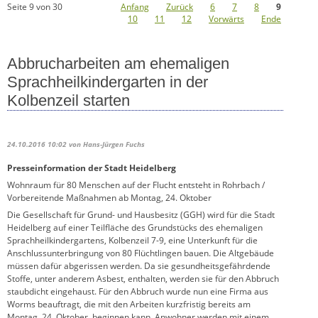
Seite 9 von 30
Anfang
Zurück
6
7
8
9
10
11
12
Vorwärts
Ende
Abbrucharbeiten am ehemaligen
Sprachheilkindergarten in der
Kolbenzeil starten
24.10.2016 10:02
von Hans-Jürgen Fuchs
Presseinformation der Stadt Heidelberg
Wohnraum für 80 Menschen auf der Flucht entsteht in Rohrbach /
Vorbereitende Maßnahmen ab Montag, 24. Oktober
Die Gesellschaft für Grund- und Hausbesitz (GGH) wird für die Stadt
Heidelberg auf einer Teilfläche des Grundstücks des ehemaligen
Sprachheilkindergartens, Kolbenzeil 7-9, eine Unterkunft für die
Anschlussunterbringung von 80 Flüchtlingen bauen. Die Altgebäude
müssen dafür abgerissen werden. Da sie gesundheitsgefährdende
Stoffe, unter anderem Asbest, enthalten, werden sie für den Abbruch
staubdicht eingehaust. Für den Abbruch wurde nun eine Firma aus
Worms beauftragt, die mit den Arbeiten kurzfristig bereits am
Montag, 24. Oktober, beginnen kann. Anwohner werden mit einem