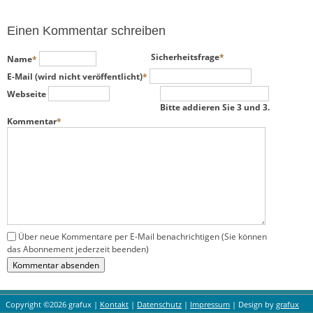
Einen Kommentar schreiben
Pflichtfeld
Pflichtfeld
Sicherheitsfrage
*
Name
*
Pflichtfeld
E-Mail (wird nicht veröffentlicht)
*
Webseite
Bitte addieren Sie 3 und 3.
Pflichtfeld
Kommentar
*
Über neue Kommentare per E-Mail benachrichtigen (Sie können
das Abonnement jederzeit beenden)
Kommentar absenden
Copyright ©2026 grafux |
Kontakt
|
Datenschutz
|
Impressum
| Design by
grafux