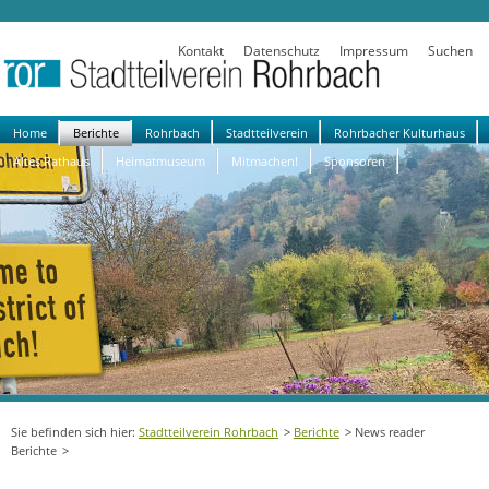
Kontakt
Datenschutz
Impressum
Suchen
Navigation
Home
Berichte
Rohrbach
Stadtteilverein
Rohrbacher Kulturhaus
überspringen
Altes Rathaus
Heimatmuseum
Mitmachen!
Sponsoren
Stadtteilverein Rohrbach
Berichte
News reader
Berichte