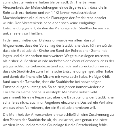
zumindest teilweise erhalten bleiben soll. Dr. Theißen vom
Ältestenkreis der Melanchthongemeinde ärgerte sich, dass die in
Rohrbach erarbeitete und vor 1 1/2 Jahren verabschiedete
Machbarkeitsstudie durch die Planungen der Stadtkirche obsolet
würde. Der Ältestenkreis habe aber noch keine endgültige
Entscheidung gefällt, da ihm die Planungen der Stadtkirche noch zu
unklar seien, so Theißen.
In der anschließenden Diskussion wurde vor allem darauf
hingewiesen, dass der Vorschlag der Stadtkirche dazu führen würde,
dass die Gebäude der Kirche am Rand der Rohrbacher Gemeinde
lägen und die Menschen noch weitere Wege zurücklegen müssten,
als bisher. Außerdem wurde mehrfach der Vorwurf erhoben, dass der
jetzige schlechte Gebäudezustand auch darauf zurückzuführen sei,
dass die Stadtkirche zum Teil falsche Entscheidungen getroffen habe
und damit die finanzielle Misere mit verursacht habe. Heftige Kritik
fand auch die Tatsache, dass die Stadtkirche bei notwendigen
Entscheidungen untätig sei. So sei seit Jahren immer wieder die
Toilette im Gemeindehaus verstopft. Man habe selbst Geld
gesammelt für eine Reparatur, aber die Bauabteilung der Stadtkirche
schaffe es nicht, auch nur Angebote einzuholen. Das sei ein Verhalten
wie das eines Vermieters, der ein Gebäude entmieten will.
Die Mehrheit der Anwesenden lehnte schließlich eine Zustimmung zu
den Plänen der Stadtkirche ab, da unklar sei, was genau realisiert
werden kann und damit die Grundlage für die Entscheidung fehle.