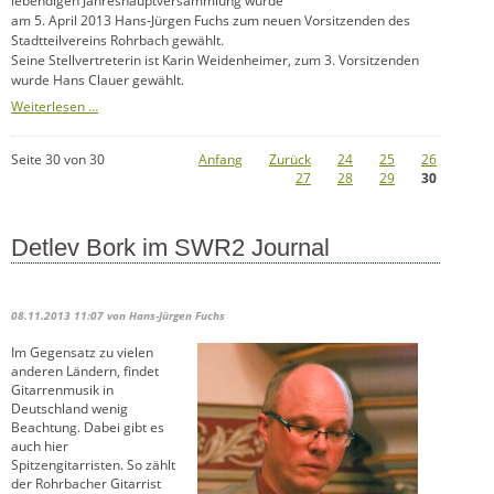
lebendigen Jahreshauptversammlung wurde
am 5. April 2013 Hans-Jürgen Fuchs zum neuen Vorsitzenden des
Stadtteilvereins Rohrbach gewählt.
Seine Stellvertreterin ist Karin Weidenheimer, zum 3. Vorsitzenden
wurde Hans Clauer gewählt.
Neuer
Weiterlesen …
Stadtteilvereinsvorstand
Seite 30 von 30
Anfang
Zurück
24
25
26
27
28
29
30
Detlev Bork im SWR2 Journal
08.11.2013 11:07
von Hans-Jürgen Fuchs
Im Gegensatz zu vielen
anderen Ländern, findet
Gitarrenmusik in
Deutschland wenig
Beachtung. Dabei gibt es
auch hier
Spitzengitarristen. So zählt
der Rohrbacher Gitarrist