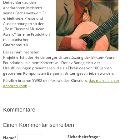
Detlev Bork zu den
anerkannten Meistern
seines Fachs weltweit. Er
erhielt viele Preise und
Auszeichnungen so den
„Best Classical Musican
Award“ für eine Produktion
mit spanischer
Gitarrenmusik.
Bei seinem nächsten
Projekt erhält der Heidelberger Unterstützung der Britten-Pears-
Foundation. In einem Konzert will Detlev Bork gleich vier
Uraufführungen präsentieren, die zu Ehren des vor 100 Jahren
geborenen Komponisten Benjamin Britten geschrieben wurden.
Kürzlich brachte SWR2 ein Portrait des Künstlers,
das man sich hier
anhören kann
…
Kommentare
Einen Kommentar schreiben
Pflichtfeld
Pflichtfeld
Sicherheitsfrage
*
Name
*