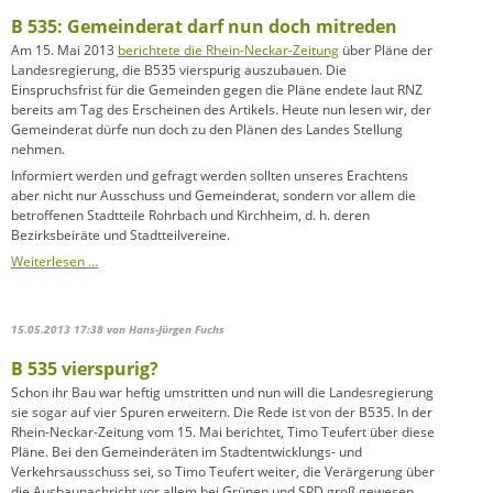
B 535: Gemeinderat darf nun doch mitreden
Am 15. Mai 2013
berichtete die Rhein-Neckar-Zeitung
über Pläne der
Landesregierung, die B535 vierspurig auszubauen. Die
Einspruchsfrist für die Gemeinden gegen die Pläne endete laut RNZ
bereits am Tag des Erscheinen des Artikels. Heute nun lesen wir, der
Gemeinderat dürfe nun doch zu den Plänen des Landes Stellung
nehmen.
Informiert werden und gefragt werden sollten unseres Erachtens
aber nicht nur Ausschuss und Gemeinderat, sondern vor allem die
betroffenen Stadtteile Rohrbach und Kirchheim, d. h. deren
Bezirksbeiräte und Stadtteilvereine.
B
Weiterlesen …
535:
Gemeinderat
darf
15.05.2013 17:38
von Hans-Jürgen Fuchs
nun
doch
B 535 vierspurig?
mitreden
Schon ihr Bau war heftig umstritten und nun will die Landesregierung
sie sogar auf vier Spuren erweitern. Die Rede ist von der B535. In der
Rhein-Neckar-Zeitung vom 15. Mai berichtet, Timo Teufert über diese
Pläne. Bei den Gemeinderäten im Stadtentwicklungs- und
Verkehrsausschuss sei, so Timo Teufert weiter, die Verärgerung über
die Ausbaunachricht vor allem bei Grünen und SPD groß gewesen.