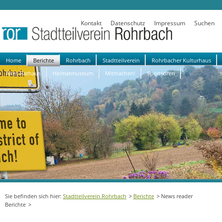
Kontakt
Datenschutz
Impressum
Suchen
Navigation
Home
Berichte
Rohrbach
Stadtteilverein
Rohrbacher Kulturhaus
überspringen
Altes Rathaus
Heimatmuseum
Mitmachen!
Sponsoren
Stadtteilverein Rohrbach
Berichte
News reader
Berichte