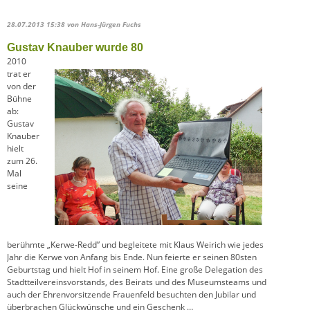
28.07.2013 15:38
von Hans-Jürgen Fuchs
Gustav Knauber wurde 80
2010
trat er
von der
Bühne
ab:
Gustav
Knauber
hielt
zum 26.
Mal
seine
berühmte „Kerwe-Redd” und begleitete mit Klaus Weirich wie jedes
Jahr die Kerwe von Anfang bis Ende. Nun feierte er seinen 80sten
Geburtstag und hielt Hof in seinem Hof. Eine große Delegation des
Stadtteilvereinsvorstands, des Beirats und des Museumsteams und
auch der Ehrenvorsitzende Frauenfeld besuchten den Jubilar und
überbrachen Glückwünsche und ein Geschenk …