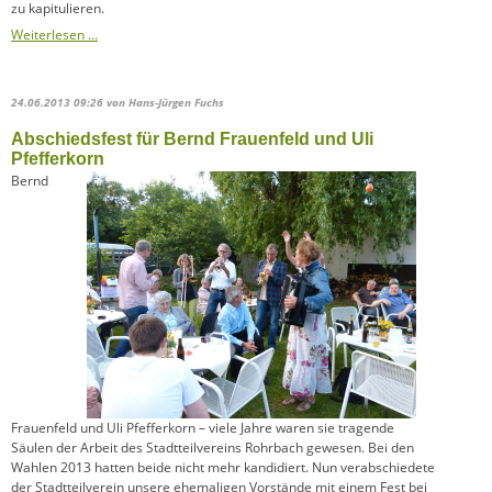
zu kapitulieren.
Ein
Weiterlesen …
Zaun
um
die
24.06.2013 09:26
von Hans-Jürgen Fuchs
IGH?
Abschiedsfest für Bernd Frauenfeld und Uli
Pfefferkorn
Bernd
Frauenfeld und Uli Pfefferkorn – viele Jahre waren sie tragende
Säulen der Arbeit des Stadtteilvereins Rohrbach gewesen. Bei den
Wahlen 2013 hatten beide nicht mehr kandidiert. Nun verabschiedete
der Stadtteilverein unsere ehemaligen Vorstände mit einem Fest bei