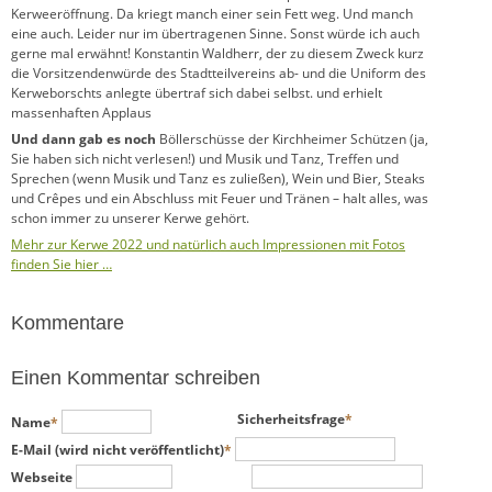
Kerweeröffnung. Da kriegt manch einer sein Fett weg. Und manch
eine auch. Leider nur im übertragenen Sinne. Sonst würde ich auch
gerne mal erwähnt! Konstantin Waldherr, der zu diesem Zweck kurz
die Vorsitzendenwürde des Stadtteilvereins ab- und die Uniform des
Kerweborschts anlegte übertraf sich dabei selbst. und erhielt
massenhaften Applaus
Und dann gab es noch
Böllerschüsse der Kirchheimer Schützen (ja,
Sie haben sich nicht verlesen!) und Musik und Tanz, Treffen und
Sprechen (wenn Musik und Tanz es zuließen), Wein und Bier, Steaks
und Crêpes und ein Abschluss mit Feuer und Tränen – halt alles, was
schon immer zu unserer Kerwe gehört.
Mehr zur Kerwe 2022 und natürlich auch Impressionen mit Fotos
finden Sie hier …
Kommentare
Einen Kommentar schreiben
Pflichtfeld
Pflichtfeld
Sicherheitsfrage
*
Name
*
Pflichtfeld
E-Mail (wird nicht veröffentlicht)
*
Webseite