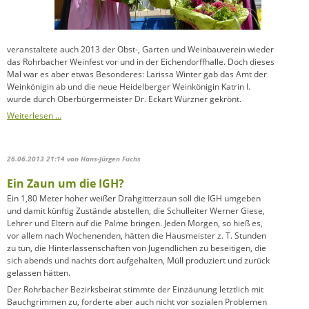
veranstaltete auch 2013 der Obst-, Garten und Weinbauverein wieder
das Rohrbacher Weinfest vor und in der Eichendorffhalle. Doch dieses
Mal war es aber etwas Besonderes: Larissa Winter gab das Amt der
Weinkönigin ab und die neue Heidelberger Weinkönigin Katrin I.
wurde durch Oberbürgermeister Dr. Eckart Würzner gekrönt.
Weiterlesen …
26.06.2013 21:14
von Hans-Jürgen Fuchs
Ein Zaun um die IGH?
Ein 1,80 Meter hoher weißer Drahgitterzaun soll die IGH umgeben
und damit künftig Zustände abstellen, die Schulleiter Werner Giese,
Lehrer und Eltern auf die Palme bringen. Jeden Morgen, so hieß es,
vor allem nach Wochenenden, hätten die Hausmeister z. T. Stunden
zu tun, die Hinterlassenschaften von Jugendlichen zu beseitigen, die
sich abends und nachts dort aufgehalten, Müll produziert und zurück
gelassen hätten.
Der Rohrbacher Bezirksbeirat stimmte der Einzäunung letztlich mit
Bauchgrimmen zu, forderte aber auch nicht vor sozialen Problemen