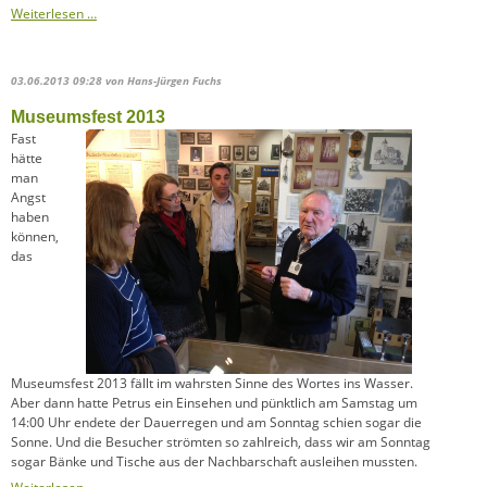
Stadtteilverein
Weiterlesen …
Südstadt
gegründet
03.06.2013 09:28
von Hans-Jürgen Fuchs
Museumsfest 2013
Fast
hätte
man
Angst
haben
können,
das
Museumsfest 2013 fällt im wahrsten Sinne des Wortes ins Wasser.
Aber dann hatte Petrus ein Einsehen und pünktlich am Samstag um
14:00 Uhr endete der Dauerregen und am Sonntag schien sogar die
Sonne. Und die Besucher strömten so zahlreich, dass wir am Sonntag
sogar Bänke und Tische aus der Nachbarschaft ausleihen mussten.