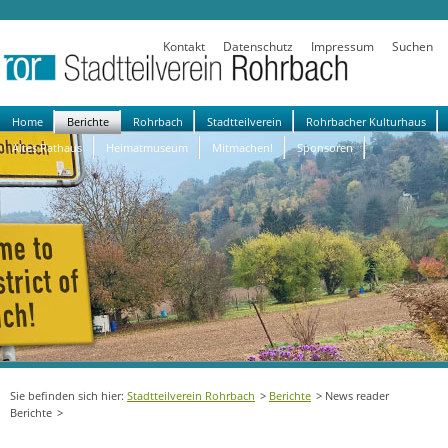
Kontakt
Datenschutz
Impressum
Suchen
Navigation
Home
Berichte
Rohrbach
Stadtteilverein
Rohrbacher Kulturhaus
überspringen
Altes Rathaus
Heimatmuseum
Mitmachen!
Sponsoren
Stadtteilverein Rohrbach
Berichte
News reader
Berichte