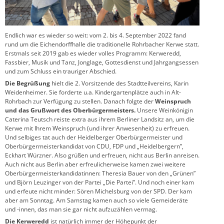
Endlich war es wieder so weit: vom 2. bis 4. September 2022 fand
rund um die Eichendorffhalle die traditionelle Rohrbacher Kerwe statt.
Erstmals seit 2019 gab es wieder volles Programm: Kerweredd,
Fassbier, Musik und Tanz, Jonglage, Gottesdienst und Jahrgangsessen
und zum Schluss ein trauriger Abschied.
Die Begrüßung
hielt die 2. Vorsitzende des Stadtteilvereins, Karin
Weidenheimer. Sie forderte u.a. Kindergartenplätze auch in Alt-
Rohrbach zur Verfügung zu stellen. Danach folgte der
Weinspruch
und das Grußwort des Oberbürgermeisters.
Unsere Weinkönigin
Caterina Teutsch reiste extra aus ihrem Berliner Landsitz an, um die
Kerwe mit Ihrem Weinspruch (und ihrer Anwesenheit) zu erfreuen.
Und selbiges tat auch der Heidelberger Oberbürgermeister und
Oberbürgermeisterkandidat von CDU, FDP und „Heidelbergern”,
Eckhart Würzner. Also grüßen und erfreuen, nicht aus Berlin anreisen.
Auch nicht aus Berlin aber erfreulicherweise kamen zwei weitere
Oberbürgermeisterkandidatinnen: Theresia Bauer von den „Grünen”
und Björn Leuzinger von der Partei „Die Partei”. Und noch einer kam
und erfeute nicht minder: Sören Michelsburg von der SPD. Der kam
aber am Sonntag. Am Samstag kamen auch so viele Gemeideräte
und -innen, das man sie gar nicht aufzuzählen vermag.
Die Kerweredd
ist natürlich immer der Höhepunkt der