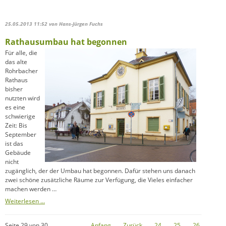
für
die
katholischen
25.05.2013 11:52
von Hans-Jürgen Fuchs
Gefallenen
des
Rathausumbau hat begonnen
Ersten
Weltkrieg
Für alle, die
das alte
Rohrbacher
Rathaus
bisher
nutzten wird
es eine
schwierige
Zeit: Bis
September
ist das
Gebäude
nicht
zugänglich, der der Umbau hat begonnen. Dafür stehen uns danach
zwei schöne zusätzliche Räume zur Verfügung, die Vieles einfacher
machen werden …
Rathausumbau
Weiterlesen …
hat
begonnen
Seite 29 von 30
Anfang
Zurück
24
25
26