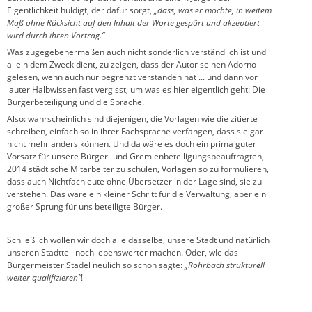
Eigentlichkeit huldigt, der dafür sorgt,
„dass, was er möchte, in weitem
Maß ohne Rücksicht auf den Inhalt der Worte gespürt und akzeptiert
wird durch ihren Vortrag.“
Was zugegebenermaßen auch nicht sonderlich verständlich ist und
allein dem Zweck dient, zu zeigen, dass der Autor seinen Adorno
gelesen, wenn auch nur begrenzt verstanden hat ...
und dann vor
lauter Halbwissen fast vergisst, um was es hier eigentlich geht: Die
Bürgerbeteiligung und die Sprache.
Also: wahrscheinlich sind diejenigen, die Vorlagen wie die zitierte
schreiben, einfach so in ihrer Fachsprache verfangen, dass sie gar
nicht mehr anders können. Und da wäre es doch ein prima guter
Vorsatz für unsere Bürger- und Gremienbeteiligungsbeauftragten,
2014 städtische Mitarbeiter zu schulen, Vorlagen so zu formulieren,
dass auch Nichtfachleute ohne Übersetzer in der Lage sind, sie zu
verstehen. Das wäre ein kleiner Schritt für die Verwaltung, aber ein
großer Sprung für uns beteiligte Bürger.
Schließlich wollen wir doch alle dasselbe, unsere Stadt und natürlich
unseren Stadtteil noch lebenswerter machen. Oder, wIe das
Bürgermeister Stadel neulich so schön sagte:
„Rohrbach strukturell
weiter qualifizieren”
!