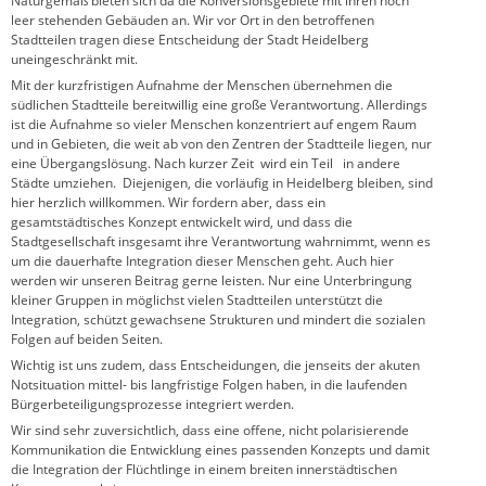
Naturgemäß bieten sich da die Konversionsgebiete mit ihren noch
leer stehenden Gebäuden an. Wir vor Ort in den betroffenen
Stadtteilen tragen diese Entscheidung der Stadt Heidelberg
uneingeschränkt mit.
Mit der kurzfristigen Aufnahme der Menschen übernehmen die
südlichen Stadtteile bereitwillig eine große Verantwortung. Allerdings
ist die Aufnahme so vieler Menschen konzentriert auf engem Raum
und in Gebieten, die weit ab von den Zentren der Stadtteile liegen, nur
eine Übergangslösung. Nach kurzer Zeit wird ein Teil in andere
Städte umziehen. Diejenigen, die vorläufig in Heidelberg bleiben, sind
hier herzlich willkommen. Wir fordern aber, dass ein
gesamtstädtisches Konzept entwickelt wird, und dass die
Stadtgesellschaft insgesamt ihre Verantwortung wahrnimmt, wenn es
um die dauerhafte Integration dieser Menschen geht. Auch hier
werden wir unseren Beitrag gerne leisten. Nur eine Unterbringung
kleiner Gruppen in möglichst vielen Stadtteilen unterstützt die
Integration, schützt gewachsene Strukturen und mindert die sozialen
Folgen auf beiden Seiten.
Wichtig ist uns zudem, dass Entscheidungen, die jenseits der akuten
Notsituation mittel- bis langfristige Folgen haben, in die laufenden
Bürgerbeteiligungsprozesse integriert werden.
Wir sind sehr zuversichtlich, dass eine offene, nicht polarisierende
Kommunikation die Entwicklung eines passenden Konzepts und damit
die Integration der Flüchtlinge in einem breiten innerstädtischen