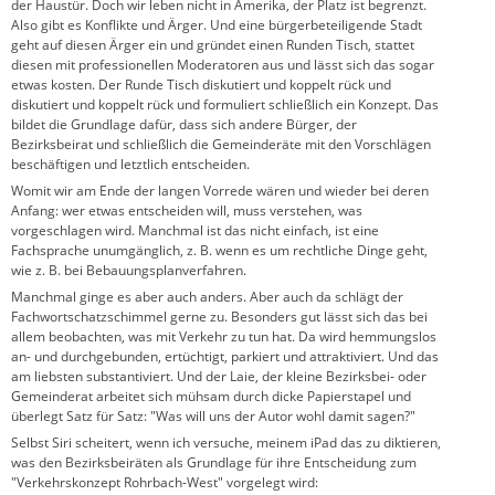
der Haustür. Doch wir leben nicht in Amerika, der Platz ist begrenzt.
Also gibt es Konflikte und Ärger. Und eine bürgerbeteiligende Stadt
geht auf diesen Ärger ein und gründet einen Runden Tisch, stattet
diesen mit professionellen Moderatoren aus und lässt sich das sogar
etwas kosten. Der Runde Tisch diskutiert und koppelt rück und
diskutiert und koppelt rück und formuliert schließlich ein Konzept. Das
bildet die Grundlage dafür, dass sich andere Bürger, der
Bezirksbeirat und schließlich die Gemeinderäte mit den Vorschlägen
beschäftigen und letztlich entscheiden.
Womit wir am Ende der langen Vorrede wären und wieder bei deren
Anfang: wer etwas entscheiden will, muss verstehen, was
vorgeschlagen wird. Manchmal ist das nicht einfach, ist eine
Fachsprache unumgänglich, z. B. wenn es um rechtliche Dinge geht,
wie z. B. bei Bebauungsplanverfahren.
Manchmal ginge es aber auch anders. Aber auch da schlägt der
Fachwortschatzschimmel gerne zu. Besonders gut lässt sich das bei
allem beobachten, was mit Verkehr zu tun hat. Da wird hemmungslos
an- und durchgebunden, ertüchtigt, parkiert und attraktiviert. Und das
am liebsten substantiviert. Und der Laie, der kleine Bezirksbei- oder
Gemeinderat arbeitet sich mühsam durch dicke Papierstapel und
überlegt Satz für Satz: "Was will uns der Autor wohl damit sagen?"
Selbst Siri scheitert, wenn ich versuche, meinem iPad das zu diktieren,
was den Bezirksbeiräten als Grundlage für ihre Entscheidung zum
"Verkehrskonzept Rohrbach-West" vorgelegt wird: