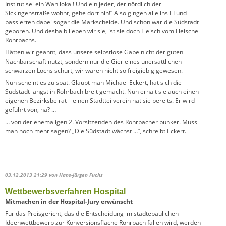
Institut sei ein Wahllokal! Und ein jeder, der nördlich der
Sickingenstraße wohnt, gehe dort hin!” Also gingen alle ins EI und
passierten dabei sogar die Markscheide. Und schon war die Südstadt
geboren. Und deshalb lieben wir sie, ist sie doch Fleisch vom Fleische
Rohrbachs.
Hätten wir geahnt, dass unsere selbstlose Gabe nicht der guten
Nachbarschaft nützt, sondern nur die Gier eines unersättlichen
schwarzen Lochs schürt, wir wären nicht so freigiebig gewesen.
Nun scheint es zu spät. Glaubt man Michael Eckert, hat sich die
Südstadt längst in Rohrbach breit gemacht. Nun erhält sie auch einen
eigenen Bezirksbeirat – einen Stadtteilverein hat sie bereits. Er wird
geführt von, na? …
… von der ehemaligen 2. Vorsitzenden des Rohrbacher punker. Muss
man noch mehr sagen? „Die Südstadt wächst …”, schreibt Eckert.
03.12.2013 21:29
von Hans-Jürgen Fuchs
Wettbewerbsverfahren Hospital
Mitmachen in der Hospital-Jury
erwünscht
Für das Preisgericht, das die Entscheidung im städtebaulichen
Ideenwettbewerb zur Konversionsfläche Rohrbach fällen wird, werden