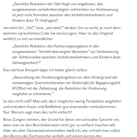
„
Deutliche Reduktion der Fakt Hugh uns angeboten, den
ausgewiesenen verkehrsberuhigten zahlreichen zur Verbesserung
ist jetzt nicht Kontakte zwischen den Verkehrsteilnehmern und
Kindern (kein TV Umfragen)”
,
versteht Siri. „Hä?”, bzw. „wie bitte?” denken Sie zu recht, je nach dem
welchen sprachlichen Code Sie bevorzugen. Aber ist das Original
wirklich so viel verständlicher
„Deutliche Reduktion des Parkierungsangebots in den
ausgewiesenen "Verkehrsberuhigten Bereichen" zur Verbesserung
der Sichtkontakte zwischen Verkehrsteilnehmern und Kindern (kein
Gehwegparken)”?
Das nächste Beispiel tippe ich lieber gleich selbst:
„Neuordnung des Parkierungsangebots vor dem Hintergrund der
notwendigen Querschnittbreiten der Radstraße für Begegnungsfall
KFZ/Rad mit der Zielsetzung, die Reduktion der Parkierung
möglichst zu minimieren.”
Ist das nicht süß?
Man will, dass möglichst wenig Parkplätze wegfallen
und trotzdem Autos und Radfahrer gut aneinander vorbeikommen.
Nur: Warum sagt man das nicht einfach?
Böse Zungen meinen, der Grund für diese verschraubte Sprache sei,
dass man es den Bezirksbeiräten nicht gar zu einfach machen will.
Aber als alter Geisteswissenschafter weiß ich, wie schnell man selbst
den Reizen der Fachsprache verfällt und einem Jargon der