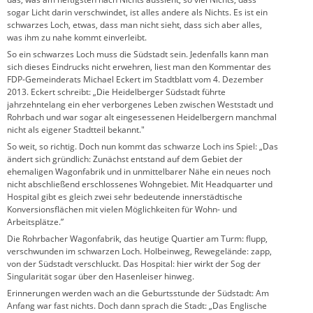
sogar Licht darin verschwindet, ist alles andere als Nichts. Es ist ein
schwarzes Loch, etwas, dass man nicht sieht, dass sich aber alles,
was ihm zu nahe kommt einverleibt.
So ein schwarzes Loch muss die Südstadt sein. Jedenfalls kann man
sich dieses Eindrucks nicht erwehren, liest man den Kommentar des
FDP-Gemeinderats Michael Eckert im Stadtblatt vom 4. Dezember
2013. Eckert schreibt: „Die Heidelberger Südstadt führte
jahrzehntelang ein eher verborgenes Leben zwischen Weststadt und
Rohrbach und war sogar alt eingesessenen Heidelbergern manchmal
nicht als eigener Stadtteil bekannt."
So weit, so richtig. Doch nun kommt das schwarze Loch ins Spiel: „Das
ändert sich gründlich: Zunächst entstand auf dem Gebiet der
ehemaligen Wagonfabrik und in unmittelbarer Nähe ein neues noch
nicht abschließend erschlossenes Wohngebiet. Mit Headquarter und
Hospital gibt es gleich zwei sehr bedeutende innerstädtische
Konversionsflächen mit vielen Möglichkeiten für Wohn- und
Arbeitsplätze.”
Die Rohrbacher Wagonfabrik, das heutige Quartier am Turm: flupp,
verschwunden im schwarzen Loch. Holbeinweg, Rewegelände: zapp,
von der Südstadt verschluckt. Das Hospital: hier wirkt der Sog der
Singularität sogar über den Hasenleiser hinweg.
Erinnerungen werden wach an die Geburtsstunde der Südstadt: Am
Anfang war fast nichts. Doch dann sprach die Stadt: „Das Englische