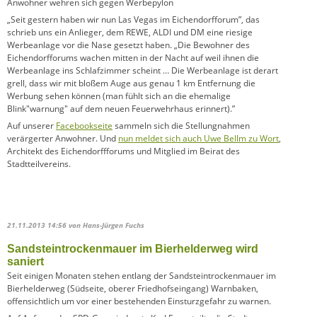
Anwohner wehren sich gegen Werbepylon
„Seit gestern haben wir nun Las Vegas im Eichendorfforum”, das
schrieb uns ein Anlieger, dem REWE, ALDI und DM eine riesige
Werbeanlage vor die Nase gesetzt haben. „Die Bewohner des
Eichendorfforums wachen mitten in der Nacht auf weil ihnen die
Werbeanlage ins Schlafzimmer scheint … Die Werbeanlage ist derart
grell, dass wir mit bloßem Auge aus genau 1 km Entfernung die
Werbung sehen können (man fühlt sich an die ehemalige
Blink"warnung" auf dem neuen Feuerwehrhaus erinnert).”
Auf unserer
Facebookseite
sammeln sich die Stellungnahmen
verärgerter Anwohner. Und
nun meldet sich auch Uwe Bellm zu Wort
,
Architekt des Eichendorffforums und Mitglied im Beirat des
Stadtteilvereins.
21.11.2013 14:56
von Hans-Jürgen Fuchs
Sandsteintrockenmauer im Bierhelderweg wird
saniert
Seit einigen Monaten stehen entlang der Sandsteintrockenmauer im
Bierhelderweg (Südseite, oberer Friedhofseingang) Warnbaken,
offensichtlich um vor einer bestehenden Einsturzgefahr zu warnen.