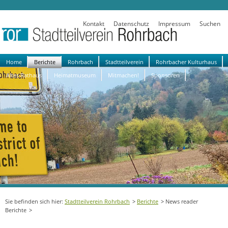
Kontakt
Datenschutz
Impressum
Suchen
Navigation
Home
Berichte
Rohrbach
Stadtteilverein
Rohrbacher Kulturhaus
überspringen
Altes Rathaus
Heimatmuseum
Mitmachen!
Sponsoren
Stadtteilverein Rohrbach
Berichte
News reader
Berichte