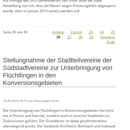
Auf Anfrage des SPD-Gemeinderats Karl Emer teilte die Stadt
Heidelberg nun mit, dass die Mauer wegen Einsturzgefahr abgesperrt
wurde, aber im Januar 2014 saniert werden soll.
Seite 26 von 30
Anfang
Zurück
23
24
25
26
27
28
29
Vorwärts
Ende
Stellungnahme der Stadtteilvereine der
Südstadtvereine zur Unterbringung von
Flüchtlingen in den
Konversionsgebieten
18.09.2014 18:17
von Hans-Jürgen Fuchs
Die Unterbringung von Flüchtlingen in Konversionsgebieten hat nicht
nur in Presse und Internet, sondern auch in unseren Stadtteilen zu
Diskussionen geführt. Der Grundtenor ist dabei glücklicherweise
überwiegend positiv. Die Stadtteile Kirchheim, Rohrbach und Südstadt