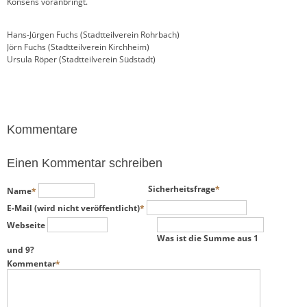
Konsens voranbringt.
Hans-Jürgen Fuchs (Stadtteilverein Rohrbach)
Jörn Fuchs (Stadtteilverein Kirchheim)
Ursula Röper (Stadtteilverein Südstadt)
Kommentare
Einen Kommentar schreiben
Pflichtfeld
Pflichtfeld
Sicherheitsfrage
*
Name
*
Pflichtfeld
E-Mail (wird nicht veröffentlicht)
*
Webseite
Was ist die Summe aus 1
und 9?
Pflichtfeld
Kommentar
*