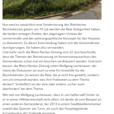
Nun wird es tatsächlich eine Sondersitzung des Rohrbacher
Bezirksbeirats geben: am 10. Juli werden die Räte Gelegenheit haben,
die beiden strittigen Punkte, den abgesagten Umbau der
Leimerstraße und das wohnungspolitische Konzepte für das Hospital,
zu diskutieren. Zu dieser Entscheidung haben sich die Gemeinderäte
durchgerungen. Sie haben also verstanden.
Und mehr noch: die Rhein-Neckar-Zeitung vom 22. Juni beschreibt,
dass die Themen der Beiratssitzung im Konversionsausschuss des
Gemeinderats schon mal ein bisschen vordiskutiert wurden. Und noch
besser: die Rhein-Neckar-Zeitung zitiert Wolfgang Lachenauer, der
meint die Diskussion sei auch so eine Art Amtshilfe für die
Bezirksbeiräte:„So wissen die Räte, die ja nicht frei gewählt, sondern
von uns entsandt wurden, was ihre Fraktionen zu dem Thema
denken“. Schließlich sei der eine oder andere „sicher auch
überfordert“ bei dem Thema
Wie nett von Wolfgang Lachenauer, dass er uns helfen will! Sicher ist
er in seiner Hilfsbereitschaft nicht allein. Ich denke da zum Beispiel an
einen anderen Gemeinderat, der 2013 in einem Stadtblattkommentar
sowohl das Quartier am Turm, als auch das Hospitalgelände
kurzerhand in der Südstadt verortete.