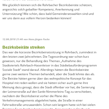
Wie glücklich können sich die Rohrbacher Bezirksbeiräte schätzen,
angesichts solch geballter Kompetenz, Anerkennung und
Unterstützung! Wie schön, dass bald Gemeinderatswahlen sind und
wir uns dann aus vollem Herzen bedanken können!
12.06.2018 21:46
von Hans-Jürgen Fuchs
Bezirksbeiräte streiken
Das war die kürzeste Bezirksbeiratssitzung in Rohrbach, zumindest in
den letzten zwei Jahrzehnten. Die Tagesordnung war schon kurz
gewesen, nur die Behandlung des Themas „Aufnahme des
Stadtviertels Rohrbach-Hasenleiser in das Städtebauförderprogramm
Soziale Stadt“ stand darauf. Allerdings hätten die Bezirksbeiräte
gerne zwei weitere Themen behandelt, aber die Stadt lehnte das ab.
Die Beiräte hätten gerne über das wohnpolitische Konzept für das
Hospital mit reden wollen und sie hätten sicher auch gerne ihre
Meinung dazu gesagt, dass die Stadt offenbar vor hat, die Sanierung
der Leimerstraße auf den Sankt-Nimmerleins-Tag zu verschieben,
nachdem der Bezirksbeirat vorher die Pläne des
Verkehrsmanagements abgelehnt hatte, die Straße in einer
Fahrradstraße umzuwandeln. Schon seit langem hatte sich bei vielen