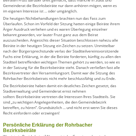
Beiräten Frust darüber breit gemacht, dass manche in Stadt und
Gemeinderat die Bezirksbeiräte nur dann anhören mögen, wenn es
im eigenen Interesse ist … oder umgänglich.
Die heutigen Nichtbehandlungen brachten nun das Fass zum
Überlaufen. Schon im Vorfeld der Sitzung hatten einige Beiräte ihrem
Ärger Ausdruck verliehen und es waren Überlegung einzelner
bekannt geworden, vor lauter Frust ganz aus dem Beirat
auszuscheiden. Angesichts dieser Situation beschlossen nahezu alle
Beiräte in der heutigen Sitzung ein Zeichen zu setzen. Unmittelbar
nach der Bürgersprechstunde verlas der Stadtteilvereinsvorsitzende
Fuchs eine Erklärung, in der die Beiräte forderten, künftig zu allen den
Stadtteil betreffenden wichtigen Themen gehört zu werden, so wie es
in der Satzung für die Bezirksbeiräte steht. Danach verließen fast alle
Bezirksvertreter den Versammlungsort. Damit war die Sitzung des
Rohrbacher Bezirksbeirats nicht mehr beschlussfähig und zu Ende.
Die Bezirksbeiräte haben damit ein deutliches Zeichen gesetzt, das
Stadtverwaltung und Gemeinderat ernst nehmen
sollten: Bezirksbeiräte vertreten die Interessen Ihres Stadtteils. Sie
sind „zu wichtigen Angelegenheiten, die den Gemeindebezirk
betreffen, zu hören”. Grundsätzlich … und nicht erst wenn Sie dieses
Recht einfordern oder erzwingen!
Persönliche Erklärung der Rohrbacher
Bezirksbeiräte