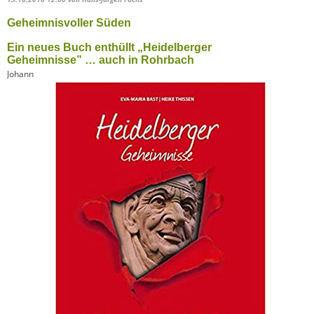
Geheimnisvoller Süden
Ein neues Buch enthüllt „Heidelberger
Geheimnisse” … auch in Rohrbach
Johann