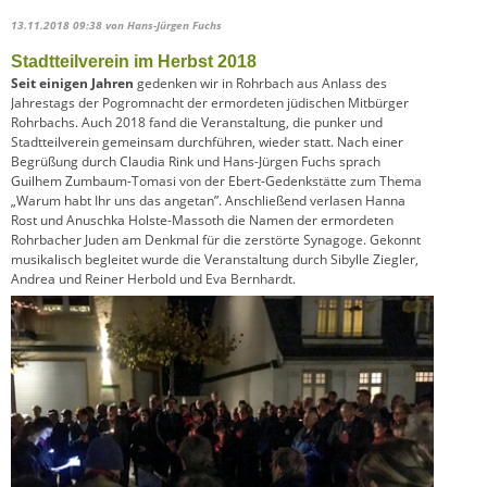
13.11.2018 09:38
von Hans-Jürgen Fuchs
Stadtteilverein im Herbst 2018
Seit einigen Jahren
gedenken wir in Rohrbach aus Anlass des
Jahrestags der Pogromnacht der ermordeten jüdischen Mitbürger
Rohrbachs. Auch 2018 fand die Veranstaltung, die punker und
Stadtteilverein gemeinsam durchführen, wieder statt. Nach einer
Begrüßung durch Claudia Rink und Hans-Jürgen Fuchs sprach
Guilhem Zumbaum-Tomasi von der Ebert-Gedenkstätte zum Thema
„Warum habt Ihr uns das angetan”. Anschließend verlasen Hanna
Rost und Anuschka Holste-Massoth die Namen der ermordeten
Rohrbacher Juden am Denkmal für die zerstörte Synagoge. Gekonnt
musikalisch begleitet wurde die Veranstaltung durch Sibylle Ziegler,
Andrea und Reiner Herbold und Eva Bernhardt.