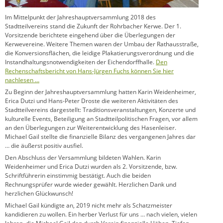
Im Mittelpunkt der Jahreshauptversammlung 2018 des
Stadtteilvereins stand die Zukunft der Rohrbacher Kerwe. Der 1.
Vorsitzende berichtete eingehend über die Überlegungen der
Kerwevereine. Weitere Themen waren der Umbau der Rathausstraße,
die Konversionsflächen, die leidige Plakatierungsverordnung und die
Instandhaltungsnotwendigkeiten der Eichendorffhalle.
Den
Rechenschaftsbericht von Hans-Jürgen Fuchs können Sie hier
nachlesen …
Zu Beginn der Jahreshauptversammlung hatten Karin Weidenheimer,
Erica Dutzi und Hans-Peter Droste die weiteren Aktivitäten des
Stadtteilvereins dargestellt: Traditionsveranstaltungen, Konzerte und
kulturelle Events, Beteiligung an Stadtteilpolitischen Fragen, vor allem
an den Überlegungen zur Weiterentwicklung des Hasenleiser.
Michael Gail stellte die finanzielle Bilanz des vergangenen Jahres dar
… die äußerst positiv ausfiel.
Den Abschluss der Versammlung bildeten Wahlen. Karin
Weidenheimer und Erica Dutzi wurden als 2. Vorsitzende, bzw.
Schriftführerin einstimmig bestätigt. Auch die beiden
Rechnungsprüfer wurde wieder gewählt. Herzlichen Dank und
herzlichen Glückwunsch!
Michael Gail kündigte an, 2019 nicht mehr als Schatzmeister
kandidieren zu wollen. Ein herber Verlust für uns … nach vielen, vielen