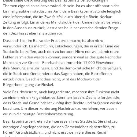
Dabei sollte die Anhörung des Bezirksbeirats bei so wichtigen
Themen eigentlich selbst­ver­ständlich sein. Ist es aber offenbar nicht.
Einmal glaubt ein städtisches Amt, dem Bezirks­beirat stünde lediglich
eine Information, die im Zweifelsfall auch über die Rhein-Neckar-
Zeitung erfolgt. Ein anderes Mal diskutiert der Gemeinderat, verweist
in den Ausschuss zurück, lässt aber bei einer entscheidenden Frage
den Bezirksrat ebenfalls außen vor.
Dass sich hier im Beirat der Frust breit macht, ist also nicht
verwunderlich. Es macht Sinn, Entscheidungen, die in erster Linie die
Stadtteile betreffen, auch dort zu beraten. Nicht nur weil damit teure
Fehler vermieden werden können, sondern weil es das gute Recht der
Menschen vor Ort ist – Rohrbach hat immerhin 17.000 Einwohner –
ihre Meinung einzubringen. Und die demokratische Pflicht derjenigen,
die in Stadt und Gemeinderat das Sagen haben, die Betroffenen
einzubinden. Geschieht dies nicht, wird das Modewort der
Bürgerbeteiligung zur Floskel.
Viele Bezirksbeiräte, auch langgediente, möchten ihre Funktion nicht
zu einem reinen Feigenblatt verkommen lassen. Deshalb fordern sie,
dass Stadt und Gemeinderat künftig ihre Rechte und Aufgaben wieder
beachten. Um dieser Forderung Nachdruck zu verleihen, verlassen
wir nun die heutige Bezirksbeiratssitzung.
Bezirksbeiräte vertreten die Interessen Ihres Stadtteils. Sie sind „zu
wichtigen Angelegenheiten, die den Gemeindebezirk betreffen, zu
hören”. Grundsätzlich … und nicht erst wenn Sie dieses Recht