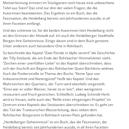
Meisterleistung erinnert im Stückgarten noch heute eine unbeachtete
Tafel aus Stein? Das sind nur drei der vielen Fragen, die die
Autorinnen beantworten. Das Ergebnis ist ein Buch, das die
Faszination, die Heidelberg bereits seit Jahrhunderten ausübt, in all
ihren Facetten einfängt.
Und das schönste ist, für die beiden Autorinnen hört Heidelberg nicht
an den Grenzen der Altstadt auf. Ich auch die Heidelberger Stadthalle
Bergen ihre Geheimnisse. Einige davon sind in dem Buch genannt.
Unter anderem auch besondere Orte in Rohrbach.
So beschreibt das Kapitel “Zwei Feinde in Idylle vereint” die Geschichte
der Tilly-Sitzbank, die am Ende der Rohrbacher Himmelsleiter steht.
“Zeichen einer unerfüllten Liebe” ist das Kapitel überschrieben, dass
sich der Inschrift am Beginn des Rohrbacher Quasi-Bächleins widmet.
Auch die Punkerstraße ist Thema des Buchs: “Keine Spur von
Irokesenschnitt und Nietengürtel” heißt das Kapitel. Und das
Wahrzeichen des Quartiers, der Turm wird ebenfalls vorgestellt.
“Einst war er voller Wasser, heute ist er leer”, aber wenigstens
restauriert und frisch gestrichen. Schließlich, Ludwig Schmidt-Herb
wird es freuen, steht auch das “Relikt eines ehrgeizigen Projekts” im
Zentrum eines Kapitels das Setzkasten überschrieben ist. Es geht um
das Teil der Traiteurschen Wasserleitung, dass neben dem
Rohrbacher Bürgeramt in Rohrbach seinen Platz gefunden hat.
„Heidelberger Geheimnisse” ist ein Buch, das die Faszination, die
Heidelberg bereits seit Jahrhunderten ausübt, in all ihren Facetten