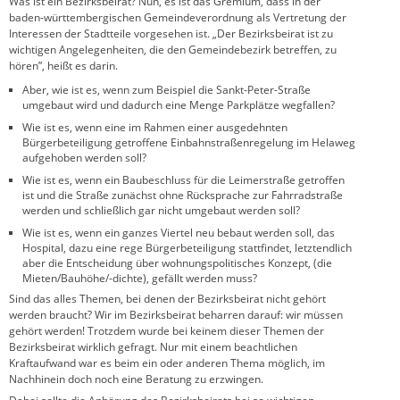
Was ist ein Bezirksbeirat? Nun, es ist das Gremium, dass in der
baden-württembergischen Gemeindeverordnung als Vertretung der
Interessen der Stadtteile vorgesehen ist. „Der Bezirksbeirat ist zu
wichtigen Angelegenheiten, die den Gemeindebezirk betreffen, zu
hören”, heißt es darin.
Aber, wie ist es, wenn zum Beispiel die Sankt-Peter-Straße
umgebaut wird und dadurch eine Menge Parkplätze wegfallen?
Wie ist es, wenn eine im Rahmen einer ausgedehnten
Bürgerbeteiligung getroffene Einbahnstraßenregelung im Helaweg
aufgehoben werden soll?
Wie ist es, wenn ein Baubeschluss für die Leimerstraße getroffen
ist und die Straße zunächst ohne Rücksprache zur Fahrradstraße
werden und schließlich gar nicht umgebaut werden soll?
Wie ist es, wenn ein ganzes Viertel neu bebaut werden soll, das
Hospital, dazu eine rege Bürgerbeteiligung stattfindet, letztendlich
aber die Entscheidung über wohnungspolitisches Konzept, (die
Mieten/Bauhöhe/-dichte), gefällt werden muss?
Sind das alles Themen, bei denen der Bezirksbeirat nicht gehört
werden braucht? Wir im Bezirksbeirat beharren darauf: wir müssen
gehört werden! Trotzdem wurde bei keinem dieser Themen der
Bezirksbeirat wirklich gefragt. Nur mit einem beachtlichen
Kraftaufwand war es beim ein oder anderen Thema möglich, im
Nachhinein doch noch eine Beratung zu erzwingen.