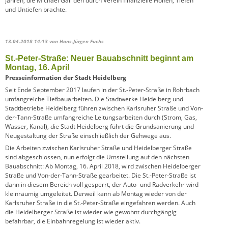
Jahren, die Michael Gail den durch Verein finanzielle Höhen, Tiefen
und Untiefen brachte.
13.04.2018 14:13
von Hans-Jürgen Fuchs
St.-Peter-Straße: Neuer Bauabschnitt beginnt am
Montag, 16. April
Presseinformation der Stadt Heidelberg
Seit Ende September 2017 laufen in der St.-Peter-Straße in Rohrbach
umfangreiche Tiefbauarbeiten. Die Stadtwerke Heidelberg und
Stadtbetriebe Heidelberg führen zwischen Karlsruher Straße und Von-
der-Tann-Straße umfangreiche Leitungsarbeiten durch (Strom, Gas,
Wasser, Kanal), die Stadt Heidelberg führt die Grundsanierung und
Neugestaltung der Straße einschließlich der Gehwege aus.
Die Arbeiten zwischen Karlsruher Straße und Heidelberger Straße
sind abgeschlossen, nun erfolgt die Umstellung auf den nächsten
Bauabschnitt: Ab Montag, 16. April 2018, wird zwischen Heidelberger
Straße und Von-der-Tann-Straße gearbeitet. Die St.-Peter-Straße ist
dann in diesem Bereich voll gesperrt, der Auto- und Radverkehr wird
kleinräumig umgeleitet. Derweil kann ab Montag wieder von der
Karlsruher Straße in die St.-Peter-Straße eingefahren werden. Auch
die Heidelberger Straße ist wieder wie gewohnt durchgängig
befahrbar, die Einbahnregelung ist wieder aktiv.