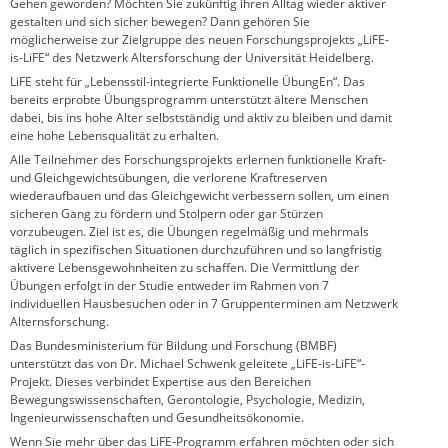
Gehen geworden? Möchten Sie zukünftig ihren Alltag wieder aktiver
gestalten und sich sicher bewegen? Dann gehören Sie
möglicherweise zur Zielgruppe des neuen Forschungsprojekts „LiFE-
is-LiFE“ des Netzwerk Altersforschung der Universität Heidelberg.
LiFE steht für „Lebensstil-integrierte Funktionelle ÜbungEn“. Das
bereits erprobte Übungsprogramm unterstützt ältere Menschen
dabei, bis ins hohe Alter selbstständig und aktiv zu bleiben und damit
eine hohe Lebensqualität zu erhalten.
Alle Teilnehmer des Forschungsprojekts erlernen funktionelle Kraft-
und Gleichgewichtsübungen, die verlorene Kraftreserven
wiederaufbauen und das Gleichgewicht verbessern sollen, um einen
sicheren Gang zu fördern und Stolpern oder gar Stürzen
vorzubeugen. Ziel ist es, die Übungen regelmäßig und mehrmals
täglich in spezifischen Situationen durchzuführen und so langfristig
aktivere Lebensgewohnheiten zu schaffen. Die Vermittlung der
Übungen erfolgt in der Studie entweder im Rahmen von 7
individuellen Hausbesuchen oder in 7 Gruppenterminen am Netzwerk
Alternsforschung.
Das Bundesministerium für Bildung und Forschung (BMBF)
unterstützt das von Dr. Michael Schwenk geleitete „LiFE-is-LiFE“-
Projekt. Dieses verbindet Expertise aus den Bereichen
Bewegungswissenschaften, Gerontologie, Psychologie, Medizin,
Ingenieurwissenschaften und Gesundheitsökonomie.
Wenn Sie mehr über das LiFE-Programm erfahren möchten oder sich