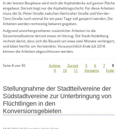
In der letzten Bauphase wird noch die Asphaltdecke auf ganzer Fläche
eingebaut. Derzeit liegt nur die Asphalttragschicht. Für diese Arbeiten
muss die St.-Peter-Straße zwischen Karlsruher Straße und Von-der-
Tann-Straße noch einmal für ein paar Tage voll gesperrt werden. Die
Arbeiten werden rechtzeitig bekannt gegeben.
Aufgrund unvorhergesehener zusätzlicher Arbeiten ist die
Gesamtmaßnahme derzeit etwas im Verzug: Die Stadt Heidelberg
rechnet damit, dass sich die Bauzeit um etwa zwei Monate verlängert,
und bittet hierfür um Verständnis. Voraussichtlich Ende Juli 2018
können die Arbeiten abgeschlossen werden.
Seite 8 von 30
Anfang
Zurück
5
6
7
8
9
10
11
Vorwärts
Ende
Stellungnahme der Stadtteilvereine der
Südstadtvereine zur Unterbringung von
Flüchtlingen in den
Konversionsgebieten
18.09.2014 18:17
von Hans-Jürgen Fuchs