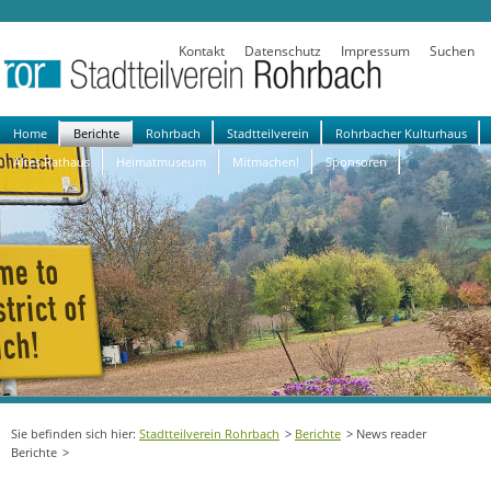
Kontakt
Datenschutz
Impressum
Suchen
Navigation
Home
Berichte
Rohrbach
Stadtteilverein
Rohrbacher Kulturhaus
überspringen
Altes Rathaus
Heimatmuseum
Mitmachen!
Sponsoren
Stadtteilverein Rohrbach
Berichte
News reader
Berichte