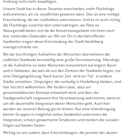
Andrang nicht mehr bewältigen.
Unsere Stadt hat in dieser Situation entschieden, mehr Flüchtlinge
aufzunehmen, als sie verpflichtet gewesen wäre. Das ist eine richtige
Entscheidung, die wir rückhaltlos unterstützen. Und es ist auch richtig,
die Flüchtlinge zunächst dort unterzubringen, wo Platz ist.
Naturgemäß bieten sich da die Konversionsgebiete mit ihren noch
leer stehenden Gebäuden an. Wir vor Ort in den betroffenen
Stadtteilen tragen diese Entscheidung der Stadt Heidelberg
uneingeschränkt mit.
Mit der kurzfristigen Aufnahme der Menschen übernehmen die
südlichen Stadtteile bereitwillig eine große Verantwortung. Allerdings
ist die Aufnahme so vieler Menschen konzentriert auf engem Raum
und in Gebieten, die weit ab von den Zentren der Stadtteile liegen, nur
eine Übergangslösung. Nach kurzer Zeit wird ein Teil in andere
Städte umziehen. Diejenigen, die vorläufig in Heidelberg bleiben, sind
hier herzlich willkommen. Wir fordern aber, dass ein
gesamtstädtisches Konzept entwickelt wird, und dass die
Stadtgesellschaft insgesamt ihre Verantwortung wahrnimmt, wenn es
um die dauerhafte Integration dieser Menschen geht. Auch hier
werden wir unseren Beitrag gerne leisten. Nur eine Unterbringung
kleiner Gruppen in möglichst vielen Stadtteilen unterstützt die
Integration, schützt gewachsene Strukturen und mindert die sozialen
Folgen auf beiden Seiten.
Wichtig ist uns zudem, dass Entscheidungen, die jenseits der akuten