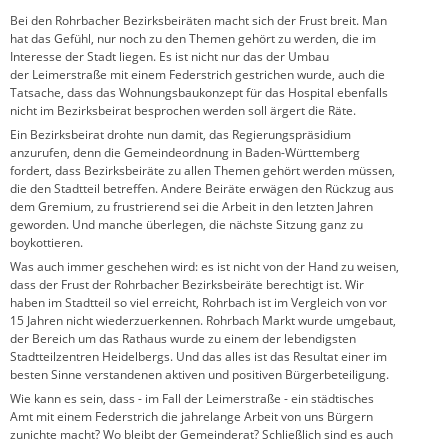
Bei den Rohrbacher Bezirksbeiräten macht sich der Frust breit. Man
hat das Gefühl, nur noch zu den Themen gehört zu werden, die im
Interesse der Stadt liegen. Es ist nicht nur das der Umbau
der Leimerstraße mit einem Federstrich gestrichen wurde, auch die
Tatsache, dass das Wohnungsbaukonzept für das Hospital ebenfalls
nicht im Bezirksbeirat besprochen werden soll ärgert die Räte.
Ein Bezirksbeirat drohte nun damit, das Regierungspräsidium
anzurufen, denn die Gemeindeordnung in Baden-Württemberg
fordert, dass Bezirksbeiräte zu allen Themen gehört werden müssen,
die den Stadtteil betreffen. Andere Beiräte erwägen den Rückzug aus
dem Gremium, zu frustrierend sei die Arbeit in den letzten Jahren
geworden. Und manche überlegen, die nächste Sitzung ganz zu
boykottieren.
Was auch immer geschehen wird: es ist nicht von der Hand zu weisen,
dass der Frust der Rohrbacher Bezirksbeiräte berechtigt ist. Wir
haben im Stadtteil so viel erreicht, Rohrbach ist im Vergleich von vor
15 Jahren nicht wiederzuerkennen. Rohrbach Markt wurde umgebaut,
der Bereich um das Rathaus wurde zu einem der lebendigsten
Stadtteilzentren Heidelbergs. Und das alles ist das Resultat einer im
besten Sinne verstandenen aktiven und positiven Bürgerbeteiligung.
Wie kann es sein, dass - im Fall der Leimerstraße - ein städtisches
Amt mit einem Federstrich die jahrelange Arbeit von uns Bürgern
zunichte macht? Wo bleibt der Gemeinderat? Schließlich sind es auch