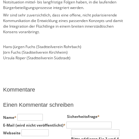
Notsituation mittel- bis langfristige Folgen haben, in die laufenden
Bürgerbeteiligungsprozesse integriert werden.
Wir sind sehr zuversichtlich, dass eine offene, nicht polarisierende
Kommunikation die Entwicklung eines passenden Konzepts und damit
die Integration der Flüchtlinge in einem breiten innerstädtischen
Konsens voranbringt.
Hans-Jürgen Fuchs (Stadtteilverein Rohrbach)
Jörn Fuchs (Stadtteilverein Kirchheim)
Ursula Röper (Stadtteilverein Südstadt)
Kommentare
Einen Kommentar schreiben
Pflichtfeld
Pflichtfeld
Sicherheitsfrage
*
Name
*
Pflichtfeld
E-Mail (wird nicht veröffentlicht)
*
Webseite
Bitte addieren Sie 3 und 4.