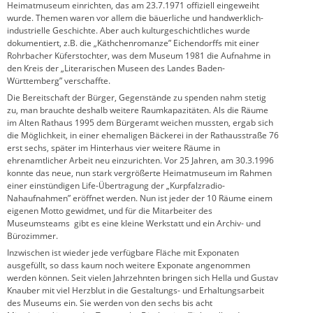
Heimatmuseum einrichten, das am 23.7.1971 offiziell eingeweiht
wurde. Themen waren vor allem die bäuerliche und handwerklich-
industrielle Geschichte. Aber auch kulturgeschichtliches wurde
dokumentiert, z.B. die „Käthchenromanze” Eichendorffs mit einer
Rohrbacher Küferstochter, was dem Museum 1981 die Aufnahme in
den Kreis der „Literarischen Museen des Landes Baden-
Württemberg” verschaffte.
Die Bereitschaft der Bürger, Gegenstände zu spenden nahm stetig
zu, man brauchte deshalb weitere Raumkapazitäten. Als die Räume
im Alten Rathaus 1995 dem Bürgeramt weichen mussten, ergab sich
die Möglichkeit, in einer ehemaligen Bäckerei in der Rathausstraße 76
erst sechs, später im Hinterhaus vier weitere Räume in
ehrenamtlicher Arbeit neu einzurichten. Vor 25 Jahren, am 30.3.1996
konnte das neue, nun stark vergrößerte Heimatmuseum im Rahmen
einer einstündigen Life-Übertragung der „Kurpfalzradio-
Nahaufnahmen” eröffnet werden. Nun ist jeder der 10 Räume einem
eigenen Motto gewidmet, und für die Mitarbeiter des
Museumsteams gibt es eine kleine Werkstatt und ein Archiv- und
Bürozimmer.
Inzwischen ist wieder jede verfügbare Fläche mit Exponaten
ausgefüllt, so dass kaum noch weitere Exponate angenommen
werden können. Seit vielen Jahrzehnten bringen sich Hella und Gustav
Knauber mit viel Herzblut in die Gestaltungs- und Erhaltungsarbeit
des Museums ein. Sie werden von den sechs bis acht