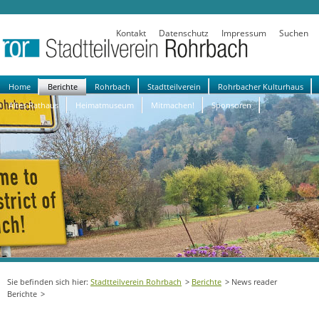
Kontakt
Datenschutz
Impressum
Suchen
Navigation
Home
Berichte
Rohrbach
Stadtteilverein
Rohrbacher Kulturhaus
überspringen
Altes Rathaus
Heimatmuseum
Mitmachen!
Sponsoren
Stadtteilverein Rohrbach
Berichte
News reader
Berichte