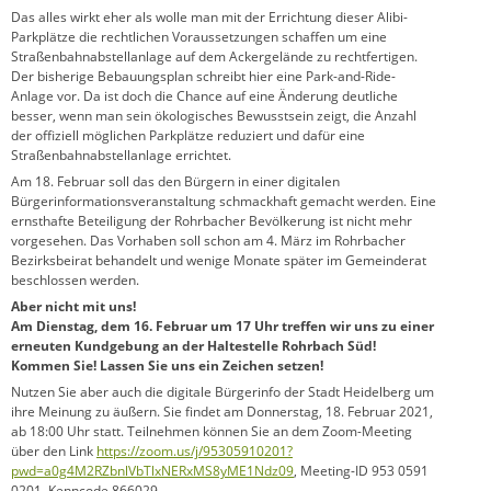
Das alles wirkt eher als wolle man mit der Errichtung dieser Alibi-
Parkplätze die rechtlichen Voraussetzungen schaffen um eine
Straßenbahnabstellanlage auf dem Ackergelände zu rechtfertigen.
Der bisherige Bebauungsplan schreibt hier eine Park-and-Ride-
Anlage vor. Da ist doch die Chance auf eine Änderung deutliche
besser, wenn man sein ökologisches Bewusstsein zeigt, die Anzahl
der offiziell möglichen Parkplätze reduziert und dafür eine
Straßenbahnabstellanlage errichtet.
Am 18. Februar soll das den Bürgern in einer digitalen
Bürgerinformationsveranstaltung schmackhaft gemacht werden. Eine
ernsthafte Beteiligung der Rohrbacher Bevölkerung ist nicht mehr
vorgesehen. Das Vorhaben soll schon am 4. März im Rohrbacher
Bezirksbeirat behandelt und wenige Monate später im Gemeinderat
beschlossen werden.
Aber nicht mit uns!
Am Dienstag, dem 16. Februar um 17 Uhr treffen wir uns zu einer
erneuten Kundgebung an der Haltestelle Rohrbach Süd!
Kommen Sie! Lassen Sie uns ein Zeichen setzen!
Nutzen Sie aber auch die digitale Bürgerinfo der Stadt Heidelberg um
ihre Meinung zu äußern. Sie findet am Donnerstag, 18. Februar 2021,
ab 18:00 Uhr statt. Teilnehmen können Sie an dem Zoom-Meeting
über den Link
https://zoom.us/j/95305910201?
pwd=a0g4M2RZbnlVbTlxNERxMS8yME1Ndz09
, Meeting-ID 953 0591
0201, Kenncode 866029.