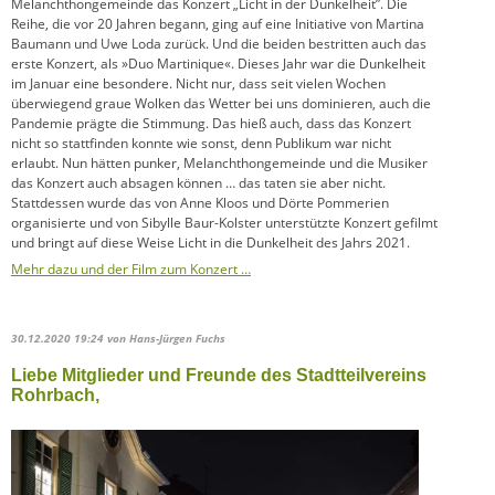
Melanchthongemeinde das Konzert „Licht in der Dunkelheit”. Die
Reihe, die vor 20 Jahren begann, ging auf eine Initiative von Martina
Baumann und Uwe Loda zurück. Und die beiden bestritten auch das
erste Konzert, als »Duo Martinique«. Dieses Jahr war die Dunkelheit
im Januar eine besondere. Nicht nur, dass seit vielen Wochen
überwiegend graue Wolken das Wetter bei uns dominieren, auch die
Pandemie prägte die Stimmung. Das hieß auch, dass das Konzert
nicht so stattfinden konnte wie sonst, denn Publikum war nicht
erlaubt. Nun hätten punker, Melanchthongemeinde und die Musiker
das Konzert auch absagen können … das taten sie aber nicht.
Stattdessen wurde das von Anne Kloos und Dörte Pommerien
organisierte und von Sibylle Baur-Kolster unterstützte Konzert gefilmt
und bringt auf diese Weise Licht in die Dunkelheit des Jahrs 2021.
Mehr dazu und der Film zum Konzert …
30.12.2020 19:24
von Hans-Jürgen Fuchs
Liebe Mitglieder und Freunde des Stadtteilvereins
Rohrbach,