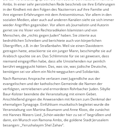
Ambs. In einer sehr persönlichen Rede beschrieb sie ihre Erfahrungen
in der Kindheit mit den Folgen des Naziterrors auf ihre Familie und
ihre eigenen Erfahrungen mit dem Antisemitismus. Vor allem in den
sozialen Medien, aber auch auf anderen Kanälen sieht sie sich immer
wieder Angriffen gegenüber. Vor allem als Journalistin und Autorin
geriet sie ins Visier von Rechtsradikalen Islamisten und von
Menschen, die „nichts gegen Juden“ haben. Sie zitierte aus
bedrohlichen Schreiben und berichtete auch von körperlichen
Übergriffen, z.B. in der Straßenbahn. Weil sie einen Davidstern
getragen hatte, attackierte sie ein junger Mann, beschimpfte sie auf
Arabisch spuckte sie an. Das Schlimmste für sie sei gewesen, dass
niemand eingegriffen habe, dass alle Umstehenden nur peinlich
berührt weggeguckt hätten. Das, was sie, was jüdische Deutsche,
benötigen sei vor allem ein Nicht-weggucken und Solidarität.
Nach Ramonas Ansprache verlasen zwei Jugendliche aus der
evangelischen und der katholischen Gemeinde die Namen der
verfolgten, vertriebenen und ermordeten Rohrbacher Juden. Sibylle
Baur-Kolster beendete die Veranstaltung mit einem Gebet.
Anschließend gingen die Anwesenden mit Kerzen zum Denkmal der
ehemaligen Synagoge. Einfühlsam musikalisch begleitet wurde die
Veranstaltung von Martina Baumann und Anne Kloos, die zunächst
mit Hannes Waters Lied „Schön wieder hier zu sei n” begrüßten und
dann, ein Wunsch von Ramona Ambs, die goldene Stadt Jerusalem
besangen: „Yerushalayim Shel Zahav”.