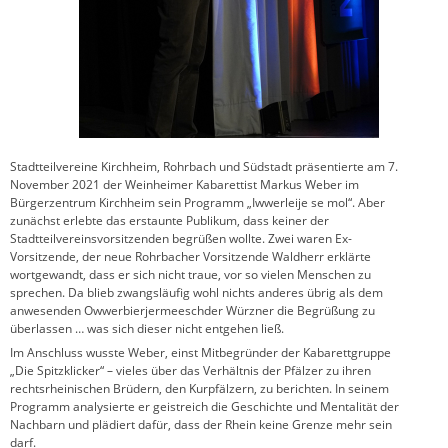
Stadtteilvereine Kirchheim, Rohrbach und Südstadt präsentierte am 7.
November 2021 der Weinheimer Kabarettist Markus Weber im
Bürgerzentrum Kirchheim sein Programm „Iwwerleije se mol“. Aber
zunächst erlebte das erstaunte Publikum, dass keiner der
Stadtteilvereinsvorsitzenden begrüßen wollte. Zwei waren Ex-
Vorsitzende, der neue Rohrbacher Vorsitzende Waldherr erklärte
wortgewandt, dass er sich nicht traue, vor so vielen Menschen zu
sprechen. Da blieb zwangsläufig wohl nichts anderes übrig als dem
anwesenden Owwerbierjermeeschder Würzner die Begrüßung zu
überlassen … was sich dieser nicht entgehen ließ.
Im Anschluss wusste Weber, einst Mitbegründer der Kabarettgruppe
„Die Spitzklicker“ – vieles über das Verhältnis der Pfälzer zu ihren
rechtsrheinischen Brüdern, den Kurpfälzern, zu berichten. In seinem
Programm analysierte er geistreich die Geschichte und Mentalität der
Nachbarn und plädiert dafür, dass der Rhein keine Grenze mehr sein
darf.