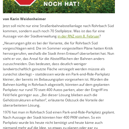
von Karin Weidenheimer
Jetzt soll nicht nur eine Straßenbahnabstellanlage nach Rohrbach Süd
kommen, sondern auch noch 70 Stellplätze. Was ist das für eine
Aussage von der Stadtverwaltung
in der RNZ vom 8. Februar
?
„Neuerungen gibt es bei der Variante, die für Rohrbach Süd
vorgeschlagen wird. Die im Sommer vorgestellten Pläne hatten Kritik
hervorgerufen, weshalb die Stadt ihren Entwurf überarbeitet hat. Nun
sieht er vor, das Areal für die Abstellflächen der Bahnen anders
zuzuschneiden. Das bedeutet, dass deutlich weniger
landwirtschaftlich genutzte Fläche versiegelt werden müsste als
zunächst überlegt – stattdessen würde ein Park-and-Ride-Parkplatz
kleiner, der bereits im Bebauungsplan vorgesehen ist. Würden die
Bahnen künftig in Rohrbach abgestellt, könnten auf dem geplanten
Parkplatz nur rund 70 statt 400 Autos parken, aber der Eingriff ins
Feld fiele geringer aus. „Bei dieser Lösung blieben auch die
Gehölzstrukturen erhalten”, erläuterte Odszuck die Vorteile der
überarbeiteten Lösung.
1976 hat man in Rohrbach Süd einen Park-and-Ride-Parkplatz geplant.
Nach Aussage der Stadt könnten hier 400 PKW stehen. So ein
Parkplatz wurde bis heute nicht benötigt und heute käme auch
niemand mehr auf die Idee, so etwas zu planen oder gar zu