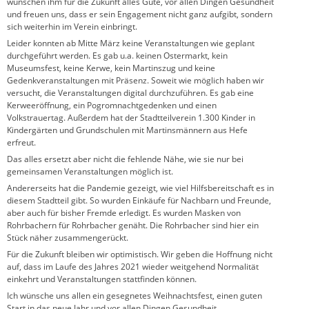
wünschen ihm für die Zukunft alles Gute, vor allen Dingen Gesundheit
und freuen uns, dass er sein Engagement nicht ganz aufgibt, sondern
sich weiterhin im Verein einbringt.
Leider konnten ab Mitte März keine Veranstaltungen wie geplant
durchgeführt werden. Es gab u.a. keinen Ostermarkt, kein
Museumsfest, keine Kerwe, kein Martinszug und keine
Gedenkveranstaltungen mit Präsenz. Soweit wie möglich haben wir
versucht, die Veranstaltungen digital durchzuführen. Es gab eine
Kerweeröffnung, ein Pogromnachtgedenken und einen
Volkstrauertag. Außerdem hat der Stadtteilverein 1.300 Kinder in
Kindergärten und Grundschulen mit Martinsmännern aus Hefe
erfreut.
Das alles ersetzt aber nicht die fehlende Nähe, wie sie nur bei
gemeinsamen Veranstaltungen möglich ist.
Andererseits hat die Pandemie gezeigt, wie viel Hilfsbereitschaft es in
diesem Stadtteil gibt. So wurden Einkäufe für Nachbarn und Freunde,
aber auch für bisher Fremde erledigt. Es wurden Masken von
Rohrbachern für Rohrbacher genäht. Die Rohrbacher sind hier ein
Stück näher zusammengerückt.
Für die Zukunft bleiben wir optimistisch. Wir geben die Hoffnung nicht
auf, dass im Laufe des Jahres 2021 wieder weitgehend Normalität
einkehrt und Veranstaltungen stattfinden können.
Ich wünsche uns allen ein gesegnetes Weihnachtsfest, einen guten
Start in das neue Jahr und vor allen Dingen Gesundheit