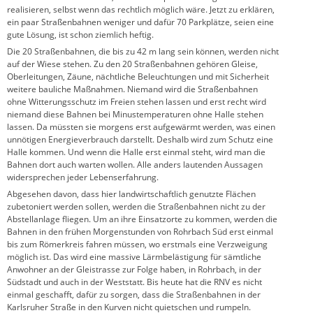
realisieren, selbst wenn das rechtlich möglich wäre. Jetzt zu erklären,
ein paar Straßenbahnen weniger und dafür 70 Parkplätze, seien eine
gute Lösung, ist schon ziemlich heftig.
Die 20 Straßenbahnen, die bis zu 42 m lang sein können, werden nicht
auf der Wiese stehen. Zu den 20 Straßenbahnen gehören Gleise,
Oberleitungen, Zäune, nächtliche Beleuchtungen und mit Sicherheit
weitere bauliche Maßnahmen. Niemand wird die Straßenbahnen
ohne Witterungsschutz im Freien stehen lassen und erst recht wird
niemand diese Bahnen bei Minustemperaturen ohne Halle stehen
lassen. Da müssten sie morgens erst aufgewärmt werden, was einen
unnötigen Energieverbrauch darstellt. Deshalb wird zum Schutz eine
Halle kommen. Und wenn die Halle erst einmal steht, wird man die
Bahnen dort auch warten wollen. Alle anders lautenden Aussagen
widersprechen jeder Lebenserfahrung.
Abgesehen davon, dass hier landwirtschaftlich genutzte Flächen
zubetoniert werden sollen, werden die Straßenbahnen nicht zu der
Abstellanlage fliegen. Um an ihre Einsatzorte zu kommen, werden die
Bahnen in den frühen Morgenstunden von Rohrbach Süd erst einmal
bis zum Römerkreis fahren müssen, wo erstmals eine Verzweigung
möglich ist. Das wird eine massive Lärmbelästigung für sämtliche
Anwohner an der Gleistrasse zur Folge haben, in Rohrbach, in der
Südstadt und auch in der Weststatt. Bis heute hat die RNV es nicht
einmal geschafft, dafür zu sorgen, dass die Straßenbahnen in der
Karlsruher Straße in den Kurven nicht quietschen und rumpeln.