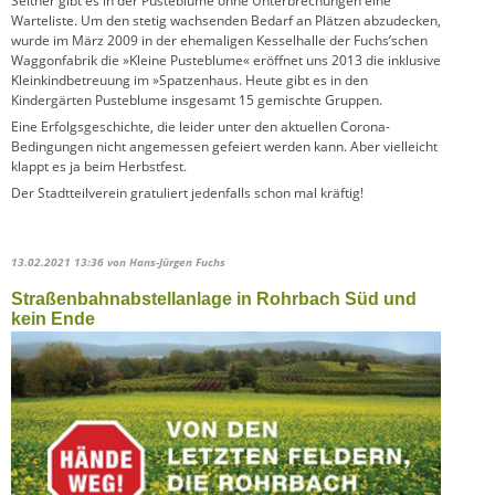
Seither gibt es in der Pusteblume ohne Unterbrechungen eine
Warteliste. Um den stetig wachsenden Bedarf an Plätzen abzudecken,
wurde im März 2009 in der ehemaligen Kesselhalle der Fuchs’schen
Waggonfabrik die »Kleine Pusteblume« eröffnet uns 2013 die inklusive
Kleinkindbetreuung im »Spatzenhaus. Heute gibt es in den
Kindergärten Pusteblume insgesamt 15 gemischte Gruppen.
Eine Erfolgsgeschichte, die leider unter den aktuellen Corona-
Bedingungen nicht angemessen gefeiert werden kann. Aber vielleicht
klappt es ja beim Herbstfest.
Der Stadtteilverein gratuliert jedenfalls schon mal kräftig!
13.02.2021 13:36
von Hans-Jürgen Fuchs
Straßenbahnabstellanlage in Rohrbach Süd und
kein Ende