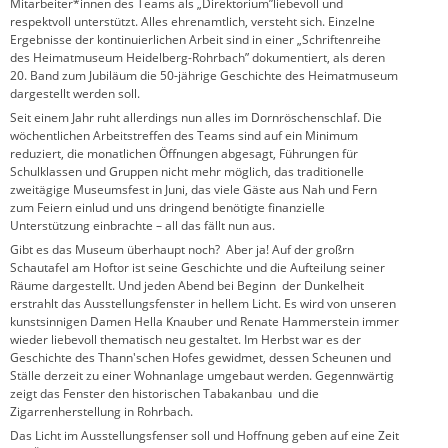
Mitarbeiter*innen des Teams als „Direktorium”liebevoll und
respektvoll unterstützt. Alles ehrenamtlich, versteht sich. Einzelne
Ergebnisse der kontinuierlichen Arbeit sind in einer „Schriftenreihe
des Heimatmuseum Heidelberg-Rohrbach” dokumentiert, als deren
20. Band zum Jubiläum die 50-jährige Geschichte des Heimatmuseum
dargestellt werden soll.
Seit einem Jahr ruht allerdings nun alles im Dornröschenschlaf. Die
wöchentlichen Arbeitstreffen des Teams sind auf ein Minimum
reduziert, die monatlichen Öffnungen abgesagt, Führungen für
Schulklassen und Gruppen nicht mehr möglich, das traditionelle
zweitägige Museumsfest in Juni, das viele Gäste aus Nah und Fern
zum Feiern einlud und uns dringend benötigte finanzielle
Unterstützung einbrachte – all das fällt nun aus.
Gibt es das Museum überhaupt noch? Aber ja! Auf der großrn
Schautafel am Hoftor ist seine Geschichte und die Aufteilung seiner
Räume dargestellt. Und jeden Abend bei Beginn der Dunkelheit
erstrahlt das Ausstellungsfenster in hellem Licht. Es wird von unseren
kunstsinnigen Damen Hella Knauber und Renate Hammerstein immer
wieder liebevoll thematisch neu gestaltet. Im Herbst war es der
Geschichte des Thann'schen Hofes gewidmet, dessen Scheunen und
Ställe derzeit zu einer Wohnanlage umgebaut werden. Gegennwärtig
zeigt das Fenster den historischen Tabakanbau und die
Zigarrenherstellung in Rohrbach.
Das Licht im Ausstellungsfenser soll und Hoffnung geben auf eine Zeit