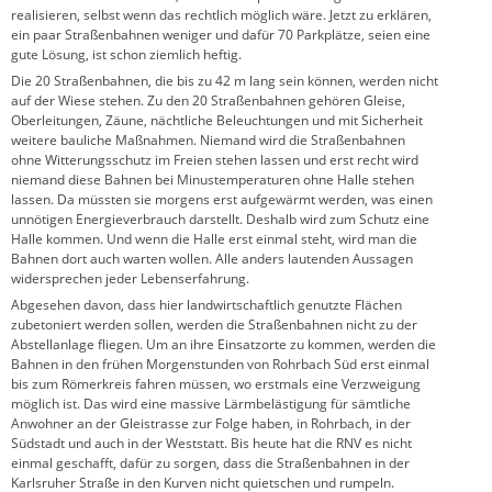
realisieren, selbst wenn das rechtlich möglich wäre. Jetzt zu erklären,
ein paar Straßenbahnen weniger und dafür 70 Parkplätze, seien eine
gute Lösung, ist schon ziemlich heftig.
Die 20 Straßenbahnen, die bis zu 42 m lang sein können, werden nicht
auf der Wiese stehen. Zu den 20 Straßenbahnen gehören Gleise,
Oberleitungen, Zäune, nächtliche Beleuchtungen und mit Sicherheit
weitere bauliche Maßnahmen. Niemand wird die Straßenbahnen
ohne Witterungsschutz im Freien stehen lassen und erst recht wird
niemand diese Bahnen bei Minustemperaturen ohne Halle stehen
lassen. Da müssten sie morgens erst aufgewärmt werden, was einen
unnötigen Energieverbrauch darstellt. Deshalb wird zum Schutz eine
Halle kommen. Und wenn die Halle erst einmal steht, wird man die
Bahnen dort auch warten wollen. Alle anders lautenden Aussagen
widersprechen jeder Lebenserfahrung.
Abgesehen davon, dass hier landwirtschaftlich genutzte Flächen
zubetoniert werden sollen, werden die Straßenbahnen nicht zu der
Abstellanlage fliegen. Um an ihre Einsatzorte zu kommen, werden die
Bahnen in den frühen Morgenstunden von Rohrbach Süd erst einmal
bis zum Römerkreis fahren müssen, wo erstmals eine Verzweigung
möglich ist. Das wird eine massive Lärmbelästigung für sämtliche
Anwohner an der Gleistrasse zur Folge haben, in Rohrbach, in der
Südstadt und auch in der Weststatt. Bis heute hat die RNV es nicht
einmal geschafft, dafür zu sorgen, dass die Straßenbahnen in der
Karlsruher Straße in den Kurven nicht quietschen und rumpeln.