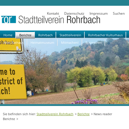
Kontakt
Datenschutz
Impressum
Suchen
Navigation
Home
Berichte
Rohrbach
Stadtteilverein
Rohrbacher Kulturhaus
überspringen
Altes Rathaus
Heimatmuseum
Mitmachen!
Sponsoren
Stadtteilverein Rohrbach
Berichte
News reader
Berichte