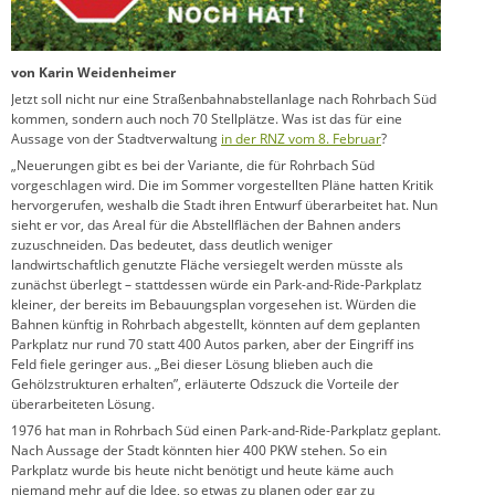
von Karin Weidenheimer
Jetzt soll nicht nur eine Straßenbahnabstellanlage nach Rohrbach Süd
kommen, sondern auch noch 70 Stellplätze. Was ist das für eine
Aussage von der Stadtverwaltung
in der RNZ vom 8. Februar
?
„Neuerungen gibt es bei der Variante, die für Rohrbach Süd
vorgeschlagen wird. Die im Sommer vorgestellten Pläne hatten Kritik
hervorgerufen, weshalb die Stadt ihren Entwurf überarbeitet hat. Nun
sieht er vor, das Areal für die Abstellflächen der Bahnen anders
zuzuschneiden. Das bedeutet, dass deutlich weniger
landwirtschaftlich genutzte Fläche versiegelt werden müsste als
zunächst überlegt – stattdessen würde ein Park-and-Ride-Parkplatz
kleiner, der bereits im Bebauungsplan vorgesehen ist. Würden die
Bahnen künftig in Rohrbach abgestellt, könnten auf dem geplanten
Parkplatz nur rund 70 statt 400 Autos parken, aber der Eingriff ins
Feld fiele geringer aus. „Bei dieser Lösung blieben auch die
Gehölzstrukturen erhalten”, erläuterte Odszuck die Vorteile der
überarbeiteten Lösung.
1976 hat man in Rohrbach Süd einen Park-and-Ride-Parkplatz geplant.
Nach Aussage der Stadt könnten hier 400 PKW stehen. So ein
Parkplatz wurde bis heute nicht benötigt und heute käme auch
niemand mehr auf die Idee, so etwas zu planen oder gar zu