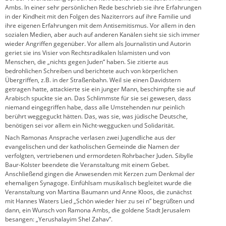
Ambs. In einer sehr persönlichen Rede beschrieb sie ihre Erfahrungen
in der Kindheit mit den Folgen des Naziterrors auf ihre Familie und
ihre eigenen Erfahrungen mit dem Antisemitismus. Vor allem in den
sozialen Medien, aber auch auf anderen Kanälen sieht sie sich immer
wieder Angriffen gegenüber. Vor allem als Journalistin und Autorin
geriet sie ins Visier von Rechtsradikalen Islamisten und von
Menschen, die „nichts gegen Juden“ haben. Sie zitierte aus
bedrohlichen Schreiben und berichtete auch von körperlichen
Übergriffen, z.B. in der Straßenbahn. Weil sie einen Davidstern
getragen hatte, attackierte sie ein junger Mann, beschimpfte sie auf
Arabisch spuckte sie an. Das Schlimmste für sie sei gewesen, dass
niemand eingegriffen habe, dass alle Umstehenden nur peinlich
berührt weggeguckt hätten. Das, was sie, was jüdische Deutsche,
benötigen sei vor allem ein Nicht-weggucken und Solidarität.
Nach Ramonas Ansprache verlasen zwei Jugendliche aus der
evangelischen und der katholischen Gemeinde die Namen der
verfolgten, vertriebenen und ermordeten Rohrbacher Juden. Sibylle
Baur-Kolster beendete die Veranstaltung mit einem Gebet.
Anschließend gingen die Anwesenden mit Kerzen zum Denkmal der
ehemaligen Synagoge. Einfühlsam musikalisch begleitet wurde die
Veranstaltung von Martina Baumann und Anne Kloos, die zunächst
mit Hannes Waters Lied „Schön wieder hier zu sei n” begrüßten und
dann, ein Wunsch von Ramona Ambs, die goldene Stadt Jerusalem
besangen: „Yerushalayim Shel Zahav”.