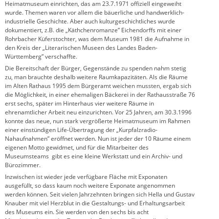
Heimatmuseum einrichten, das am 23.7.1971 offiziell eingeweiht
wurde. Themen waren vor allem die bäuerliche und handwerklich-
industrielle Geschichte. Aber auch kulturgeschichtliches wurde
dokumentiert, z.B. die „Käthchenromanze” Eichendorffs mit einer
Rohrbacher Küferstochter, was dem Museum 1981 die Aufnahme in
den Kreis der „Literarischen Museen des Landes Baden-
Württemberg” verschaffte.
Die Bereitschaft der Bürger, Gegenstände zu spenden nahm stetig
zu, man brauchte deshalb weitere Raumkapazitäten. Als die Räume
im Alten Rathaus 1995 dem Bürgeramt weichen mussten, ergab sich
die Möglichkeit, in einer ehemaligen Bäckerei in der Rathausstraße 76
erst sechs, später im Hinterhaus vier weitere Räume in
ehrenamtlicher Arbeit neu einzurichten. Vor 25 Jahren, am 30.3.1996
konnte das neue, nun stark vergrößerte Heimatmuseum im Rahmen
einer einstündigen Life-Übertragung der „Kurpfalzradio-
Nahaufnahmen” eröffnet werden. Nun ist jeder der 10 Räume einem
eigenen Motto gewidmet, und für die Mitarbeiter des
Museumsteams gibt es eine kleine Werkstatt und ein Archiv- und
Bürozimmer.
Inzwischen ist wieder jede verfügbare Fläche mit Exponaten
ausgefüllt, so dass kaum noch weitere Exponate angenommen
werden können. Seit vielen Jahrzehnten bringen sich Hella und Gustav
Knauber mit viel Herzblut in die Gestaltungs- und Erhaltungsarbeit
des Museums ein. Sie werden von den sechs bis acht