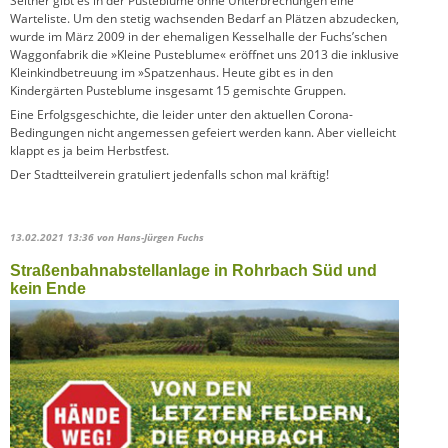
Seither gibt es in der Pusteblume ohne Unterbrechungen eine
Warteliste. Um den stetig wachsenden Bedarf an Plätzen abzudecken,
wurde im März 2009 in der ehemaligen Kesselhalle der Fuchs’schen
Waggonfabrik die »Kleine Pusteblume« eröffnet uns 2013 die inklusive
Kleinkindbetreuung im »Spatzenhaus. Heute gibt es in den
Kindergärten Pusteblume insgesamt 15 gemischte Gruppen.
Eine Erfolgsgeschichte, die leider unter den aktuellen Corona-
Bedingungen nicht angemessen gefeiert werden kann. Aber vielleicht
klappt es ja beim Herbstfest.
Der Stadtteilverein gratuliert jedenfalls schon mal kräftig!
13.02.2021 13:36
von Hans-Jürgen Fuchs
Straßenbahnabstellanlage in Rohrbach Süd und
kein Ende