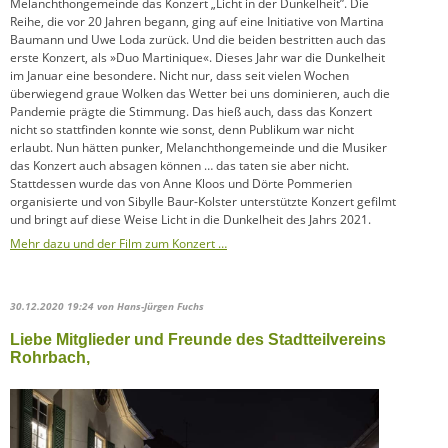
Melanchthongemeinde das Konzert „Licht in der Dunkelheit”. Die
Reihe, die vor 20 Jahren begann, ging auf eine Initiative von Martina
Baumann und Uwe Loda zurück. Und die beiden bestritten auch das
erste Konzert, als »Duo Martinique«. Dieses Jahr war die Dunkelheit
im Januar eine besondere. Nicht nur, dass seit vielen Wochen
überwiegend graue Wolken das Wetter bei uns dominieren, auch die
Pandemie prägte die Stimmung. Das hieß auch, dass das Konzert
nicht so stattfinden konnte wie sonst, denn Publikum war nicht
erlaubt. Nun hätten punker, Melanchthongemeinde und die Musiker
das Konzert auch absagen können … das taten sie aber nicht.
Stattdessen wurde das von Anne Kloos und Dörte Pommerien
organisierte und von Sibylle Baur-Kolster unterstützte Konzert gefilmt
und bringt auf diese Weise Licht in die Dunkelheit des Jahrs 2021.
Mehr dazu und der Film zum Konzert …
30.12.2020 19:24
von Hans-Jürgen Fuchs
Liebe Mitglieder und Freunde des Stadtteilvereins
Rohrbach,