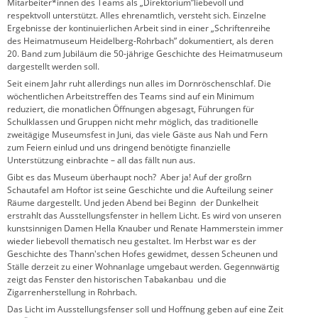
Mitarbeiter*innen des Teams als „Direktorium”liebevoll und
respektvoll unterstützt. Alles ehrenamtlich, versteht sich. Einzelne
Ergebnisse der kontinuierlichen Arbeit sind in einer „Schriftenreihe
des Heimatmuseum Heidelberg-Rohrbach” dokumentiert, als deren
20. Band zum Jubiläum die 50-jährige Geschichte des Heimatmuseum
dargestellt werden soll.
Seit einem Jahr ruht allerdings nun alles im Dornröschenschlaf. Die
wöchentlichen Arbeitstreffen des Teams sind auf ein Minimum
reduziert, die monatlichen Öffnungen abgesagt, Führungen für
Schulklassen und Gruppen nicht mehr möglich, das traditionelle
zweitägige Museumsfest in Juni, das viele Gäste aus Nah und Fern
zum Feiern einlud und uns dringend benötigte finanzielle
Unterstützung einbrachte – all das fällt nun aus.
Gibt es das Museum überhaupt noch? Aber ja! Auf der großrn
Schautafel am Hoftor ist seine Geschichte und die Aufteilung seiner
Räume dargestellt. Und jeden Abend bei Beginn der Dunkelheit
erstrahlt das Ausstellungsfenster in hellem Licht. Es wird von unseren
kunstsinnigen Damen Hella Knauber und Renate Hammerstein immer
wieder liebevoll thematisch neu gestaltet. Im Herbst war es der
Geschichte des Thann'schen Hofes gewidmet, dessen Scheunen und
Ställe derzeit zu einer Wohnanlage umgebaut werden. Gegennwärtig
zeigt das Fenster den historischen Tabakanbau und die
Zigarrenherstellung in Rohrbach.
Das Licht im Ausstellungsfenser soll und Hoffnung geben auf eine Zeit