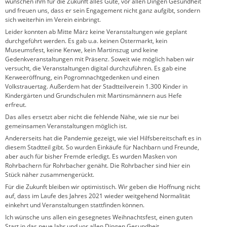
wünschen ihm für die Zukunft alles Gute, vor allen Dingen Gesundheit
und freuen uns, dass er sein Engagement nicht ganz aufgibt, sondern
sich weiterhin im Verein einbringt.
Leider konnten ab Mitte März keine Veranstaltungen wie geplant
durchgeführt werden. Es gab u.a. keinen Ostermarkt, kein
Museumsfest, keine Kerwe, kein Martinszug und keine
Gedenkveranstaltungen mit Präsenz. Soweit wie möglich haben wir
versucht, die Veranstaltungen digital durchzuführen. Es gab eine
Kerweeröffnung, ein Pogromnachtgedenken und einen
Volkstrauertag. Außerdem hat der Stadtteilverein 1.300 Kinder in
Kindergärten und Grundschulen mit Martinsmännern aus Hefe
erfreut.
Das alles ersetzt aber nicht die fehlende Nähe, wie sie nur bei
gemeinsamen Veranstaltungen möglich ist.
Andererseits hat die Pandemie gezeigt, wie viel Hilfsbereitschaft es in
diesem Stadtteil gibt. So wurden Einkäufe für Nachbarn und Freunde,
aber auch für bisher Fremde erledigt. Es wurden Masken von
Rohrbachern für Rohrbacher genäht. Die Rohrbacher sind hier ein
Stück näher zusammengerückt.
Für die Zukunft bleiben wir optimistisch. Wir geben die Hoffnung nicht
auf, dass im Laufe des Jahres 2021 wieder weitgehend Normalität
einkehrt und Veranstaltungen stattfinden können.
Ich wünsche uns allen ein gesegnetes Weihnachtsfest, einen guten
Start in das neue Jahr und vor allen Dingen Gesundheit