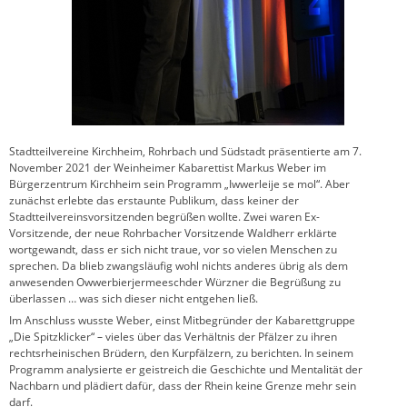
Stadtteilvereine Kirchheim, Rohrbach und Südstadt präsentierte am 7.
November 2021 der Weinheimer Kabarettist Markus Weber im
Bürgerzentrum Kirchheim sein Programm „Iwwerleije se mol“. Aber
zunächst erlebte das erstaunte Publikum, dass keiner der
Stadtteilvereinsvorsitzenden begrüßen wollte. Zwei waren Ex-
Vorsitzende, der neue Rohrbacher Vorsitzende Waldherr erklärte
wortgewandt, dass er sich nicht traue, vor so vielen Menschen zu
sprechen. Da blieb zwangsläufig wohl nichts anderes übrig als dem
anwesenden Owwerbierjermeeschder Würzner die Begrüßung zu
überlassen … was sich dieser nicht entgehen ließ.
Im Anschluss wusste Weber, einst Mitbegründer der Kabarettgruppe
„Die Spitzklicker“ – vieles über das Verhältnis der Pfälzer zu ihren
rechtsrheinischen Brüdern, den Kurpfälzern, zu berichten. In seinem
Programm analysierte er geistreich die Geschichte und Mentalität der
Nachbarn und plädiert dafür, dass der Rhein keine Grenze mehr sein
darf.