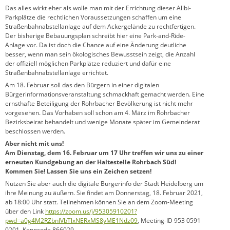
Das alles wirkt eher als wolle man mit der Errichtung dieser Alibi-
Parkplätze die rechtlichen Voraussetzungen schaffen um eine
Straßenbahnabstellanlage auf dem Ackergelände zu rechtfertigen.
Der bisherige Bebauungsplan schreibt hier eine Park-and-Ride-
Anlage vor. Da ist doch die Chance auf eine Änderung deutliche
besser, wenn man sein ökologisches Bewusstsein zeigt, die Anzahl
der offiziell möglichen Parkplätze reduziert und dafür eine
Straßenbahnabstellanlage errichtet.
Am 18. Februar soll das den Bürgern in einer digitalen
Bürgerinformationsveranstaltung schmackhaft gemacht werden. Eine
ernsthafte Beteiligung der Rohrbacher Bevölkerung ist nicht mehr
vorgesehen. Das Vorhaben soll schon am 4. März im Rohrbacher
Bezirksbeirat behandelt und wenige Monate später im Gemeinderat
beschlossen werden.
Aber nicht mit uns!
Am Dienstag, dem 16. Februar um 17 Uhr treffen wir uns zu einer
erneuten Kundgebung an der Haltestelle Rohrbach Süd!
Kommen Sie! Lassen Sie uns ein Zeichen setzen!
Nutzen Sie aber auch die digitale Bürgerinfo der Stadt Heidelberg um
ihre Meinung zu äußern. Sie findet am Donnerstag, 18. Februar 2021,
ab 18:00 Uhr statt. Teilnehmen können Sie an dem Zoom-Meeting
über den Link
https://zoom.us/j/95305910201?
pwd=a0g4M2RZbnlVbTlxNERxMS8yME1Ndz09
, Meeting-ID 953 0591
0201, Kenncode 866029.