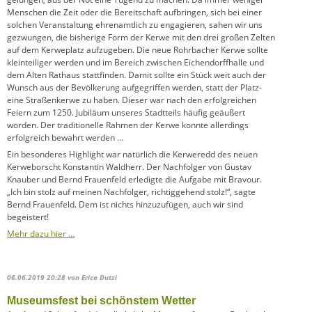
Menschen die Zeit oder die Bereitschaft aufbringen, sich bei einer
solchen Veranstaltung ehrenamtlich zu engagieren, sahen wir uns
gezwungen, die bisherige Form der Kerwe mit den drei großen Zelten
auf dem Kerweplatz aufzugeben. Die neue Rohrbacher Kerwe sollte
kleinteiliger werden und im Bereich zwischen Eichendorffhalle und
dem Alten Rathaus stattfinden. Damit sollte ein Stück weit auch der
Wunsch aus der Bevölkerung aufgegriffen werden, statt der Platz-
eine Straßenkerwe zu haben. Dieser war nach den erfolgreichen
Feiern zum 1250. Jubiläum unseres Stadtteils häufig geäußert
worden. Der traditionelle Rahmen der Kerwe konnte allerdings
erfolgreich bewahrt werden …
Ein besonderes Highlight war natürlich die Kerweredd des neuen
Kerweborscht Konstantin Waldherr. Der Nachfolger von Gustav
Knauber und Bernd Frauenfeld erledigte die Aufgabe mit Bravour.
„Ich bin stolz auf meinen Nachfolger, richtiggehend stolz!“, sagte
Bernd Frauenfeld. Dem ist nichts hinzuzufügen, auch wir sind
begeistert!
Mehr dazu hier …
06.06.2019 20:28
von Erica Dutzi
Museumsfest bei schönstem Wetter