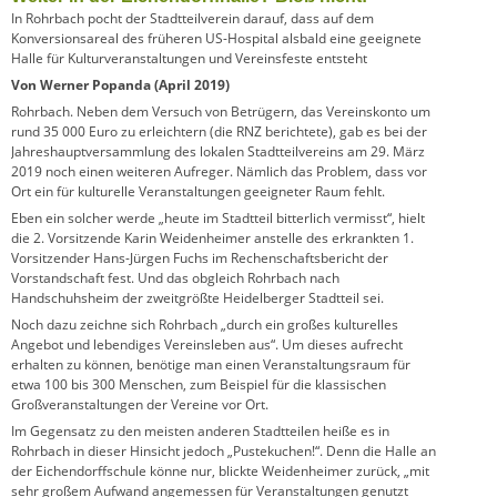
In Rohrbach pocht der Stadtteilverein darauf, dass auf dem
Konversionsareal des früheren US-Hospital alsbald eine geeignete
Halle für Kulturveranstaltungen und Vereinsfeste entsteht
Von Werner Popanda (April 2019)
Rohrbach. Neben dem Versuch von Betrügern, das Vereinskonto um
rund 35 000 Euro zu erleichtern (die RNZ berichtete), gab es bei der
Jahreshauptversammlung des lokalen Stadtteilvereins am 29. März
2019 noch einen weiteren Aufreger. Nämlich das Problem, dass vor
Ort ein für kulturelle Veranstaltungen geeigneter Raum fehlt.
Eben ein solcher werde „heute im Stadtteil bitterlich vermisst“, hielt
die 2. Vorsitzende Karin Weidenheimer anstelle des erkrankten 1.
Vorsitzender Hans-Jürgen Fuchs im Rechenschaftsbericht der
Vorstandschaft fest. Und das obgleich Rohrbach nach
Handschuhsheim der zweitgrößte Heidelberger Stadtteil sei.
Noch dazu zeichne sich Rohrbach „durch ein großes kulturelles
Angebot und lebendiges Vereinsleben aus“. Um dieses aufrecht
erhalten zu können, benötige man einen Veranstaltungsraum für
etwa 100 bis 300 Menschen, zum Beispiel für die klassischen
Großveranstaltungen der Vereine vor Ort.
Im Gegensatz zu den meisten anderen Stadtteilen heiße es in
Rohrbach in dieser Hinsicht jedoch „Pustekuchen!“. Denn die Halle an
der Eichendorffschule könne nur, blickte Weidenheimer zurück, „mit
sehr großem Aufwand angemessen für Veranstaltungen genutzt