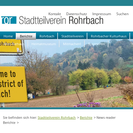
Kontakt
Datenschutz
Impressum
Suchen
Navigation
Home
Berichte
Rohrbach
Stadtteilverein
Rohrbacher Kulturhaus
überspringen
Altes Rathaus
Heimatmuseum
Mitmachen!
Sponsoren
Stadtteilverein Rohrbach
Berichte
News reader
Berichte