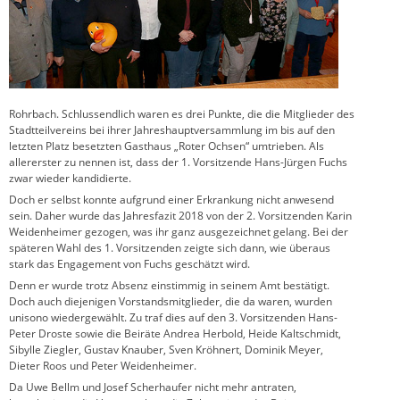
Rohrbach. Schlussendlich waren es drei Punkte, die die Mitglieder des
Stadtteilvereins bei ihrer Jahreshauptversammlung im bis auf den
letzten Platz besetzten Gasthaus „Roter Ochsen“ umtrieben. Als
allererster zu nennen ist, dass der 1. Vorsitzende Hans-Jürgen Fuchs
zwar wieder kandidierte.
Doch er selbst konnte aufgrund einer Erkrankung nicht anwesend
sein. Daher wurde das Jahresfazit 2018 von der 2. Vorsitzenden Karin
Weidenheimer gezogen, was ihr ganz ausgezeichnet gelang. Bei der
späteren Wahl des 1. Vorsitzenden zeigte sich dann, wie überaus
stark das Engagement von Fuchs geschätzt wird.
Denn er wurde trotz Absenz einstimmig in seinem Amt bestätigt.
Doch auch diejenigen Vorstandsmitglieder, die da waren, wurden
unisono wiedergewählt. Zu traf dies auf den 3. Vorsitzenden Hans-
Peter Droste sowie die Beiräte Andrea Herbold, Heide Kaltschmidt,
Sibylle Ziegler, Gustav Knauber, Sven Kröhnert, Dominik Meyer,
Dieter Roos und Peter Weidenheimer.
Da Uwe Bellm und Josef Scherhaufer nicht mehr antraten,