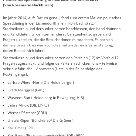
(Von Rosemarie Hackbusch)
Im Jahre 2014, aufs Datum genau, fand zum ersten Mal ein politisches
Speeddating in der Eichendorffhalle in Rohrbach statt.
Stadtteilverein und derpunker hatten beschlossen, den Kandidatinnen
und Kandidaten für den Gemeinderat Gelegenheit zu geben, sich
Fragen zu stellen, die die BesucherInnen mitbrachten. Es hat sich
damals bewährt, es war auch diesmal wieder eine Veranstaltung,
deren Besuch sich lohnte.
Stadtteilverein und derpunker hatten den Parteien (12) im Vorfeld 12
Fragen zugeschickt, und folgende Parteien schickten uns – teilweise
sehr ausführliche – Antworten (Liste in der Reihenfolge des
Posteingangs).
Larissa Winter-Horn (Die Heidelberger)
Judith Marggraf (GAL)
Waseem Butt ( Heidelberg in Bewegung, HiB)
Sahra Mirow (DIE LINKE)
Werner Pfisterer (CDU)
Ursula Röper (Bündnis 90/ Die Grünen)
Karl Emer (SPD)
Karl Breer (Fraktionsgemeinschaft FDP / FWV