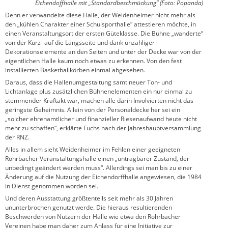
Eichendoffhalle mit „Standardbeschmückung” (Foto: Popanda)
Denn er verwandelte diese Halle, der Weidenheimer nicht mehr als
den „kühlen Charakter einer Schulsporthalle“ attestieren möchte, in
einen Veranstaltungsort der ersten Güteklasse. Die Bühne „wanderte“
von der Kurz- auf die Längsseite und dank unzähliger
Dekorationselemente an den Seiten und unter der Decke war von der
eigentlichen Halle kaum noch etwas zu erkennen. Von den fest
installierten Basketballkörben einmal abgesehen.
Daraus, dass die Hallenumgestaltung samt neuer Ton- und
Lichtanlage plus zusätzlichen Bühnenelementen ein nur einmal zu
stemmender Kraftakt war, machen alle darin Involvierten nicht das
geringste Geheimnis. Allein von der Personaldecke her sei ein
„solcher ehrenamtlicher und finanzieller Riesenaufwand heute nicht
mehr zu schaffen“, erklärte Fuchs nach der Jahreshauptversammlung
der RNZ.
Alles in allem sieht Weidenheimer im Fehlen einer geeigneten
Rohrbacher Veranstaltungshalle einen „untragbarer Zustand, der
unbedingt geändert werden muss“. Allerdings sei man bis zu einer
Änderung auf die Nutzung der Eichendorffhalle angewiesen, die 1984
in Dienst genommen worden sei.
Und deren Ausstattung größtenteils seit mehr als 30 Jahren
ununterbrochen genutzt werde. Die hieraus resultierenden
Beschwerden von Nutzern der Halle wie etwa den Rohrbacher
Vereinen habe man daher zum Anlass für eine Initiative zur