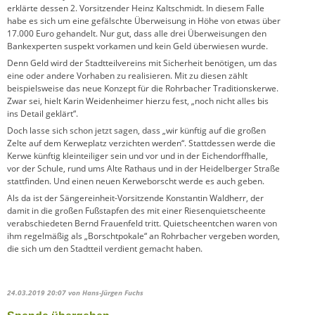
erklärte dessen 2. Vorsitzender Heinz Kaltschmidt. In diesem Falle
habe es sich um eine gefälschte Überweisung in Höhe von etwas über
17.000 Euro gehandelt. Nur gut, dass alle drei Überweisungen den
Bankexperten suspekt vorkamen und kein Geld überwiesen wurde.
Denn Geld wird der Stadtteilvereins mit Sicherheit benötigen, um das
eine oder andere Vorhaben zu realisieren. Mit zu diesen zählt
beispielsweise das neue Konzept für die Rohrbacher Traditionskerwe.
Zwar sei, hielt Karin Weidenheimer hierzu fest, „noch nicht alles bis
ins Detail geklärt“.
Doch lasse sich schon jetzt sagen, dass „wir künftig auf die großen
Zelte auf dem Kerweplatz verzichten werden“. Stattdessen werde die
Kerwe künftig kleinteiliger sein und vor und in der Eichendorffhalle,
vor der Schule, rund ums Alte Rathaus und in der Heidelberger Straße
stattfinden. Und einen neuen Kerweborscht werde es auch geben.
Als da ist der Sängereinheit-Vorsitzende Konstantin Waldherr, der
damit in die großen Fußstapfen des mit einer Riesenquietscheente
verabschiedeten Bernd Frauenfeld tritt. Quietscheentchen waren von
ihm regelmäßig als „Borschtpokale“ an Rohrbacher vergeben worden,
die sich um den Stadtteil verdient gemacht haben.
24.03.2019 20:07
von Hans-Jürgen Fuchs