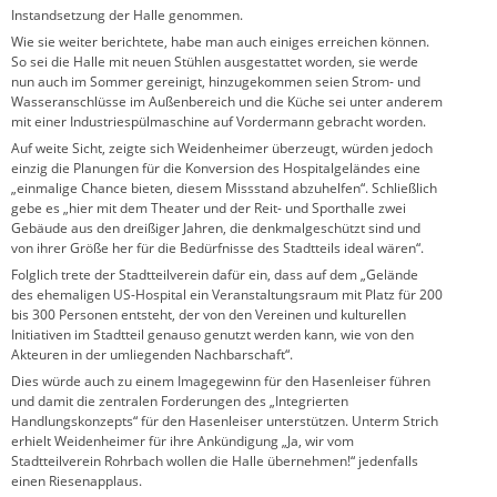
Instandsetzung der Halle genommen.
Wie sie weiter berichtete, habe man auch einiges erreichen können.
So sei die Halle mit neuen Stühlen ausgestattet worden, sie werde
nun auch im Sommer gereinigt, hinzugekommen seien Strom- und
Wasseranschlüsse im Außenbereich und die Küche sei unter anderem
mit einer Industriespülmaschine auf Vordermann gebracht worden.
Auf weite Sicht, zeigte sich Weidenheimer überzeugt, würden jedoch
einzig die Planungen für die Konversion des Hospitalgeländes eine
„einmalige Chance bieten, diesem Missstand abzuhelfen“. Schließlich
gebe es „hier mit dem Theater und der Reit- und Sporthalle zwei
Gebäude aus den dreißiger Jahren, die denkmalgeschützt sind und
von ihrer Größe her für die Bedürfnisse des Stadtteils ideal wären“.
Folglich trete der Stadtteilverein dafür ein, dass auf dem „Gelände
des ehemaligen US-Hospital ein Veranstaltungsraum mit Platz für 200
bis 300 Personen entsteht, der von den Vereinen und kulturellen
Initiativen im Stadtteil genauso genutzt werden kann, wie von den
Akteuren in der umliegenden Nachbarschaft“.
Dies würde auch zu einem Imagegewinn für den Hasenleiser führen
und damit die zentralen Forderungen des „Integrierten
Handlungskonzepts“ für den Hasenleiser unterstützen. Unterm Strich
erhielt Weidenheimer für ihre Ankündigung „Ja, wir vom
Stadtteilverein Rohrbach wollen die Halle übernehmen!“ jedenfalls
einen Riesenapplaus.