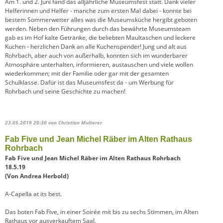
Am 1. und 2. Juni fand das alljährliche Museumsfest statt. Dank vieler
Helferinnen und Helfer - manche zum ersten Mal dabei - konnte bei
bestem Sommerwetter alles was die Museumsküche hergibt geboten
werden. Neben den Führungen durch das bewährte Museumsteam
gab es im Hof kalte Getränke, die beliebten Maultaschen und leckere
Kuchen - herzlichen Dank an alle Kuchenspender! Jung und alt aus
Rohrbach, aber auch von außerhalb, konnten sich im wunderbarer
Atmosphäre unterhalten, informieren, austauschen und viele wollen
wiederkommen; mit der Familie oder gar mit der gesamten
Schulklasse. Dafür ist das Museumsfest da - um Werbung für
Rohrbach und seine Geschichte zu machen!
23.05.2019 20:30
von Christian Multerer
Fab Five und Jean Michel Räber im Alten Rathaus
Rohrbach
Fab Five und Jean Michel Räber im Alten Rathaus Rohrbach
18.5.19
(Von Andrea Herbold)
A-Capella at its best.
Das boten Fab Five, in einer Soirée mit bis zu sechs Stimmen, im Alten
Rathaus vor ausverkauftem Saal.