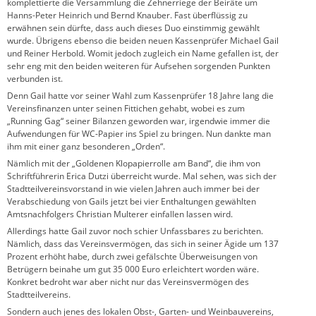
komplettierte die Versammlung die Zehnerriege der Beiräte um
Hanns-Peter Heinrich und Bernd Knauber. Fast überflüssig zu
erwähnen sein dürfte, dass auch dieses Duo einstimmig gewählt
wurde. Übrigens ebenso die beiden neuen Kassenprüfer Michael Gail
und Reiner Herbold. Womit jedoch zugleich ein Name gefallen ist, der
sehr eng mit den beiden weiteren für Aufsehen sorgenden Punkten
verbunden ist.
Denn Gail hatte vor seiner Wahl zum Kassenprüfer 18 Jahre lang die
Vereinsfinanzen unter seinen Fittichen gehabt, wobei es zum
„Running Gag“ seiner Bilanzen geworden war, irgendwie immer die
Aufwendungen für WC-Papier ins Spiel zu bringen. Nun dankte man
ihm mit einer ganz besonderen „Orden“.
Nämlich mit der „Goldenen Klopapierrolle am Band“, die ihm von
Schriftführerin Erica Dutzi überreicht wurde. Mal sehen, was sich der
Stadtteilvereinsvorstand in wie vielen Jahren auch immer bei der
Verabschiedung von Gails jetzt bei vier Enthaltungen gewählten
Amtsnachfolgers Christian Multerer einfallen lassen wird.
Allerdings hatte Gail zuvor noch schier Unfassbares zu berichten.
Nämlich, dass das Vereinsvermögen, das sich in seiner Ägide um 137
Prozent erhöht habe, durch zwei gefälschte Überweisungen von
Betrügern beinahe um gut 35 000 Euro erleichtert worden wäre.
Konkret bedroht war aber nicht nur das Vereinsvermögen des
Stadtteilvereins.
Sondern auch jenes des lokalen Obst-, Garten- und Weinbauvereins,