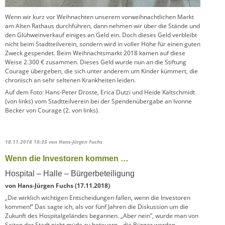
Wenn wir kurz vor Weihnachten unserem vorweihnachtlichen Markt
am Alten Rathaus durchführen, dann nehmen wir über die Stände und
den Glühweinverkauf einiges an Geld ein. Doch dieses Geld verbleibt
nicht beim Stadtteilverein, sondern wird in voller Höhe für einen guten
Zweck gespendet. Beim Weihnachtsmarkt 2018 kamen auf diese
Weise 2.300 € zusammen. Dieses Geld wurde nun an die Stiftung
Courage übergeben, die sich unter anderem um Kinder kümmert, die
chronisch an sehr seltenen Krankheiten leiden.
Auf dem Foto: Hans-Peter Droste, Erica Dutzi und Heide Kaltschmidt
(von links) vom Stadtteilverein bei der Spendenübergabe an Ivonne
Becker von Courage (2. von links).
18.11.2018 18:35
von Hans-Jürgen Fuchs
Wenn die Investoren kommen …
Hospital – Halle – Bürgerbeteiligung
von Hans-Jürgen Fuchs (17.11.2018)
„Die wirklich wichtigen Entscheidungen fallen, wenn die Investoren
kommen!” Das sagte ich, als vor fünf Jahren die Diskussion um die
Zukunft des Hospitalgeländes begannen. „Aber nein”, wurde man von
Seiten der Stadt nicht müde zu beteuern, „die Bürger werden