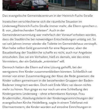
Das evangelische Gemeindezentrum in der Heinrich-Fuchs-Straße
Inzwischen verschlechterte sich die räumliche Situation im
Lindenweg/Heinrich-Fuchs-Straße immer mehr, die Eltern sprechen z.
B. von „übelriechenden Toiletten“. Auch in der
Gemeindeversammlung war mehrfach der Vorwurf erhoben worden,
dass die Stadtkirche bei notwendigen Entscheidungen untätig sei. So
sei seit Jahren immer wieder die Toilette im Gemeindehaus verstopft.
Man habe selbst Geld gesammelt für eine Reparatur, aber die
Bauabteilung der Stadtkirche schaffe es nicht, auch nur Angebote
einzuholen. Das sei ein Verhalten, hieß es damals, wie das eines
Vermieters, der ein Gebäude „entmieten“ will.
Dennoch hatten die Eltern auf eine Lösung gehofft, bei der
wenigstens ihre Kinder zusammenbleiben könnten. Schließlich sei
immer von einer Zusammenlegung der Kitas die Rede gewesen: die
Kinder sollten gemeinsam in die bestehenden Gruppen der Baden-
Badener integriert werden. Doch seit Ende März sei davon nichts
mehr zu hören. Nun ginge es nur noch um eine Schließung des
Kindergartens Lindenweg – ohne erkennbares Konzept. Frau
Brudermüller, Abteilungsleiterin der Kindertageseinrichtungen der
evangelischen Kirche Heidelberg, sagte in einem Telefonat mit
Elternvertretern, die Kinder würden auf einzelne Einrichtungen in