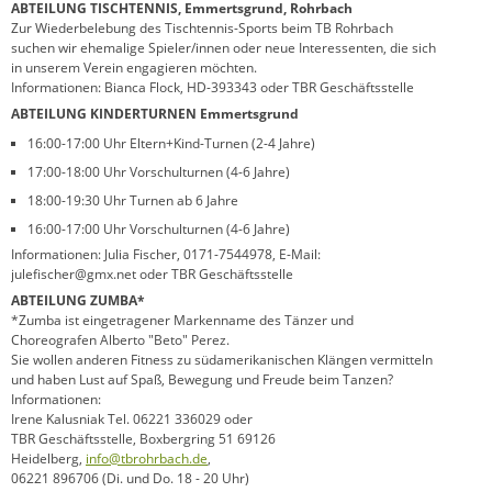
ABTEILUNG TISCHTENNIS, Emmertsgrund, Rohrbach
Zur Wiederbelebung des Tischtennis-Sports beim TB Rohrbach
suchen wir ehemalige Spieler/innen oder neue Interessenten, die sich
in unserem Verein engagieren möchten.
Informationen: Bianca Flock, HD-393343 oder TBR Geschäftsstelle
ABTEILUNG KINDERTURNEN Emmertsgrund
16:00-17:00 Uhr Eltern+Kind-Turnen (2-4 Jahre)
17:00-18:00 Uhr Vorschulturnen (4-6 Jahre)
18:00-19:30 Uhr Turnen ab 6 Jahre
16:00-17:00 Uhr Vorschulturnen (4-6 Jahre)
Informationen: Julia Fischer, 0171-7544978, E-Mail:
julefischer@gmx.net oder TBR Geschäftsstelle
ABTEILUNG ZUMBA*
*Zumba ist eingetragener Markenname des Tänzer und
Choreografen Alberto "Beto" Perez.
Sie wollen anderen Fitness zu südamerikanischen Klängen vermitteln
und haben Lust auf Spaß, Bewegung und Freude beim Tanzen?
Informationen:
Irene Kalusniak Tel. 06221 336029 oder
TBR Geschäftsstelle, Boxbergring 51 69126
Heidelberg,
info@tbrohrbach.de
,
06221 896706 (Di. und Do. 18 - 20 Uhr)