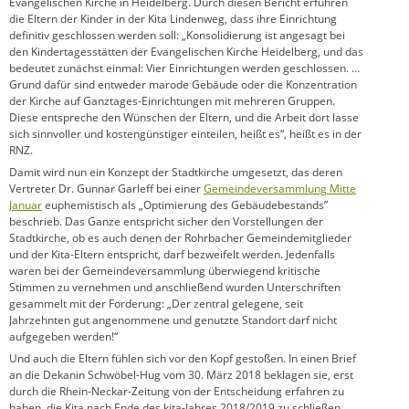
Evangelischen Kirche in Heidelberg. Durch diesen Bericht erfuhren
die Eltern der Kinder in der Kita Lindenweg, dass ihre Einrichtung
definitiv geschlossen werden soll: „Konsolidierung ist angesagt bei
den Kindertagesstätten der Evangelischen Kirche Heidelberg, und das
bedeutet zunächst einmal: Vier Einrichtungen werden geschlossen. …
Grund dafür sind entweder marode Gebäude oder die Konzentration
der Kirche auf Ganztages-Einrichtungen mit mehreren Gruppen.
Diese entspreche den Wünschen der Eltern, und die Arbeit dort lasse
sich sinnvoller und kostengünstiger einteilen, heißt es“, heißt es in der
RNZ.
Damit wird nun ein Konzept der Stadtkirche umgesetzt, das deren
Vertreter Dr. Gunnar Garleff bei einer
Gemeindeversammlung Mitte
Januar
euphemistisch als „Optimierung des Gebäudebestands”
beschrieb. Das Ganze entspricht sicher den Vorstellungen der
Stadtkirche, ob es auch denen der Rohrbacher Gemeindemitglieder
und der Kita-Eltern entspricht, darf bezweifelt werden. Jedenfalls
waren bei der Gemeindeversammlung überwiegend kritische
Stimmen zu vernehmen und anschließend wurden Unterschriften
gesammelt mit der Forderung: „Der zentral gelegene, seit
Jahrzehnten gut angenommene und genutzte Standort darf nicht
aufgegeben werden!“
Und auch die Eltern fühlen sich vor den Kopf gestoßen. In einen Brief
an die Dekanin Schwöbel-Hug vom 30. März 2018 beklagen sie, erst
durch die Rhein-Neckar-Zeitung von der Entscheidung erfahren zu
haben, die Kita nach Ende des kita-Jahres 2018/2019 zu schließen.