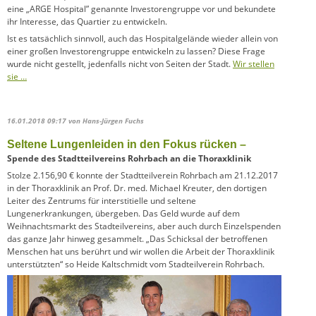
eine „ARGE Hospital” genannte Investorengruppe vor und bekundete
ihr Interesse, das Quartier zu entwickeln.
Ist es tatsächlich sinnvoll, auch das Hospitalgelände wieder allein von
einer großen Investorengruppe entwickeln zu lassen? Diese Frage
wurde nicht gestellt, jedenfalls nicht von Seiten der Stadt.
Wir stellen
sie …
16.01.2018 09:17
von Hans-Jürgen Fuchs
Seltene Lungenleiden in den Fokus rücken –
Spende des Stadtteilvereins Rohrbach an die Thoraxklinik
Stolze 2.156,90 € konnte der Stadtteilverein Rohrbach am 21.12.2017
in der Thoraxklinik an Prof. Dr. med. Michael Kreuter, den dortigen
Leiter des Zentrums für interstitielle und seltene
Lungenerkrankungen, übergeben. Das Geld wurde auf dem
Weihnachtsmarkt des Stadteil­vereins, aber auch durch Einzelspenden
das ganze Jahr hinweg gesammelt. „Das Schicksal der betroffenen
Menschen hat uns berührt und wir wollen die Arbeit der Thoraxklinik
unter­stützten“ so Heide Kaltschmidt vom Stadteilverein Rohrbach.