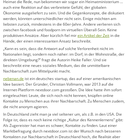
Heimat die Rede, nun bekommen wir sogar ein Heimatministerium …
auch eine Reaktion auf das verbreitete Gefühl, der globalen
Ökonomie ausgeliefert zu sein. Und die Gegenkonzepte, die diskutiert
werden, könnten unterschiedlicher nicht sein. Einige möchten am
liebsten zurück, mindestens in die 60er-Jahre. Andere verlieren sich
zwischen facebook und foodporn im virtuellen Überall-Sein. Keine
produktiven Ansätze. Aber kürzlich fiel mir
ein Artikel der Zeit
in die
Hände, der einen interessanten Ansatz beschreibt.
„Kann es sein, dass die Antwort auf solche Verlorenheit nicht im
Nationalen liegt, sondern noch näher: im Dorf, in der Wohnstraße, der
direkten Umgebung?” fragt die Autorin Heike Faller. Und sie
beschreibt eine neues soziales Medium, das die unmittelbare
Nachbarschaft zum Mittelpunkt macht.
nebenan.de
ist ein deutsches startup, das auf einer amerikanischen
Idee basiert. Der Gründer, Christian Vollmann, war 2013 auf die
Internet-Plattform nextdoor.com gestoßen. Die Idee hatte ihm sofort
eingeleuchtet: Leute, die sich noch nicht kennen, knüpfen online
Kontakte zu Menschen aus ihrer Nachbarschaft. Zu Menschen zudem,
die nicht anonym agieren.
In Deutschland zieht man ja viel seltener um, als z.B. in den USA. Die
Folge ist, dass es noch keine richtige „Kultur des Kennenlernens” gibt:
Als Zugereister hat man es schwer, Kontakte zu finden. Laut einer
Marktbefragung durch nextdoor.com ist der Wunsch nach besseren
Kontakten zur Nachbarschaft in Deutschland hoch, die Realität aber