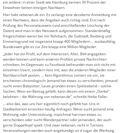
ein andere: in einer Stadt wie Hamburg kennen 39 Prozent der
Einwohner keinen einzigen Nachbarn.
Hier hakt nebenan.de ein. Es verlangt eine dezidierte Anmeldung mit
einen Nachweis, dass die Angaben auch richtig sind. Erst nach
Prüfung des Personalausweis (und anschließender Löschung der
Daten) wird man in das Netzwerk aufgenommen. Standardmäßig
freigeschaltet waren bei mir Rohrbach, die Südstadt, Boxberg und
Emmertsgrund mit insgesamt knapp 400 Mitgliedern … ausbaufähig.
Bundesweit gibt es zur Zeit knapp eine Million Mitglieder.
„Jeder hat ein Profil, auf dem Interessen, Alter, Bild angegeben
werden können und kann anderen Profilen private Nachrichten
schreiben. Im Gegensatz zu Facebook befreundet man sich nicht mit
einzelnen Usern, sondern liest mit, was die anderen Mitglieder einer
Nachbarschaft posten. … Kein Algorithmus sortiert sie vor, sie
erscheinen chronologisch: Jemand hat etwas zu verschenken, jemand
sucht einen Babysitter, Leute gründen einen Spieleabend – solche
Sachen. Wem ein Beitrag gefällt, kann diesen mit einem „Danke”
belohnen – die Währung von nebenan.de”, schreibt Heike Faller.
… also das, was uns hier eigentlich noch gefehlt hat. Uns in
Stadtteilverein erreichen häufig Anfragen. Meist sucht jemand eine
Wohnung oder Unterstützung, manchmal hat man etwas zu
verschenken oder sucht Wanderpartner oder jemanden, der auch
gerne Doppelkopf spielt. Und zwar nebenan, nicht in Tornoto.
Veranstaltungen werden auch angekündigt un d sogar die Werbung