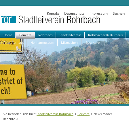
Kontakt
Datenschutz
Impressum
Suchen
Navigation
Home
Berichte
Rohrbach
Stadtteilverein
Rohrbacher Kulturhaus
überspringen
Altes Rathaus
Heimatmuseum
Mitmachen!
Sponsoren
Stadtteilverein Rohrbach
Berichte
News reader
Berichte