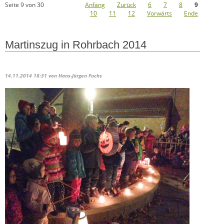
Seite 9 von 30
Anfang
Zurück
6
7
8
9
10
11
12
Vorwärts
Ende
Martinszug in Rohrbach 2014
14.11.2014 18:31
von Hans-Jürgen Fuchs