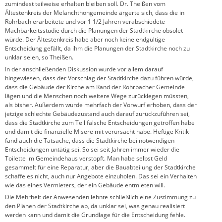
zumindest teilweise erhalten bleiben soll. Dr. Theißen vom
Ältestenkreis der Melanchthongemeinde ärgerte sich, dass die in
Rohrbach erarbeitete und vor 1 1/2 Jahren verabschiedete
Machbarkeitsstudie durch die Planungen der Stadtkirche obsolet
würde. Der Ältestenkreis habe aber noch keine endgültige
Entscheidung gefällt, da ihm die Planungen der Stadtkirche noch zu
unklar seien, so Theißen.
In der anschließenden Diskussion wurde vor allem darauf
hingewiesen, dass der Vorschlag der Stadtkirche dazu führen würde,
dass die Gebäude der Kirche am Rand der Rohrbacher Gemeinde
lägen und die Menschen noch weitere Wege zurücklegen müssten,
als bisher. Außerdem wurde mehrfach der Vorwurf erhoben, dass der
jetzige schlechte Gebäudezustand auch darauf zurückzuführen sei,
dass die Stadtkirche zum Teil falsche Entscheidungen getroffen habe
und damit die finanzielle Misere mit verursacht habe. Heftige Kritik
fand auch die Tatsache, dass die Stadtkirche bei notwendigen
Entscheidungen untätig sei. So sei seit Jahren immer wieder die
Toilette im Gemeindehaus verstopft. Man habe selbst Geld
gesammelt für eine Reparatur, aber die Bauabteilung der Stadtkirche
schaffe es nicht, auch nur Angebote einzuholen. Das sei ein Verhalten
wie das eines Vermieters, der ein Gebäude entmieten will.
Die Mehrheit der Anwesenden lehnte schließlich eine Zustimmung zu
den Plänen der Stadtkirche ab, da unklar sei, was genau realisiert
werden kann und damit die Grundlage für die Entscheidung fehle.