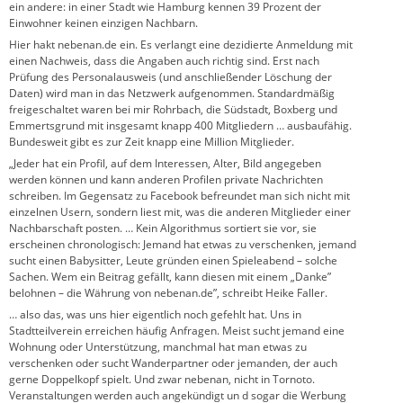
ein andere: in einer Stadt wie Hamburg kennen 39 Prozent der
Einwohner keinen einzigen Nachbarn.
Hier hakt nebenan.de ein. Es verlangt eine dezidierte Anmeldung mit
einen Nachweis, dass die Angaben auch richtig sind. Erst nach
Prüfung des Personalausweis (und anschließender Löschung der
Daten) wird man in das Netzwerk aufgenommen. Standardmäßig
freigeschaltet waren bei mir Rohrbach, die Südstadt, Boxberg und
Emmertsgrund mit insgesamt knapp 400 Mitgliedern … ausbaufähig.
Bundesweit gibt es zur Zeit knapp eine Million Mitglieder.
„Jeder hat ein Profil, auf dem Interessen, Alter, Bild angegeben
werden können und kann anderen Profilen private Nachrichten
schreiben. Im Gegensatz zu Facebook befreundet man sich nicht mit
einzelnen Usern, sondern liest mit, was die anderen Mitglieder einer
Nachbarschaft posten. … Kein Algorithmus sortiert sie vor, sie
erscheinen chronologisch: Jemand hat etwas zu verschenken, jemand
sucht einen Babysitter, Leute gründen einen Spieleabend – solche
Sachen. Wem ein Beitrag gefällt, kann diesen mit einem „Danke”
belohnen – die Währung von nebenan.de”, schreibt Heike Faller.
… also das, was uns hier eigentlich noch gefehlt hat. Uns in
Stadtteilverein erreichen häufig Anfragen. Meist sucht jemand eine
Wohnung oder Unterstützung, manchmal hat man etwas zu
verschenken oder sucht Wanderpartner oder jemanden, der auch
gerne Doppelkopf spielt. Und zwar nebenan, nicht in Tornoto.
Veranstaltungen werden auch angekündigt un d sogar die Werbung