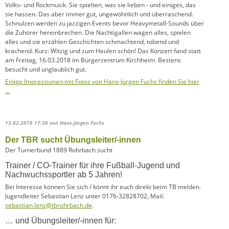
Volks- und Rockmusik. Sie spielten, was sie lieben - und einiges, das
sie hassen. Das aber immer gut, ungewöhnlich und überraschend.
Schnulzen werden zu jazzigen Events bevor Heavymetall-Sounds über
die Zuhörer hereinbrechen. Die Nachtigallen wagen alles, spielen
alles und sie erzählen Geschichten schmachtend, tobend und
krachend. Kurz: Witzig und zum Heulen schön! Das Konzert fand statt
am Freitag, 16.03.2018 im Bürgerzentrum Kirchheim. Bestens
besucht und unglaublich gut.
Einige Impressionen mit Fotos von Hans-Jürgen Fuchs finden Sie hier
…
13.02.2018 17:30
von Hans-Jürgen Fuchs
Der TBR sucht Übungsleiter/-innen
Der Turnerbund 1889 Rohrbach sucht
Trainer / CO-Trainer für ihre Fußball-Jugend und
Nachwuchssportler ab 5 Jahren!
Bei Interesse können Sie sich / könnt ihr euch direkt beim TB melden.
Jugendleiter Sebastian Lenz unter 0176-32828702, Mail:
sebastian.lenz@tbrohrbach.de
.
… und Übungsleiter/-innen für: