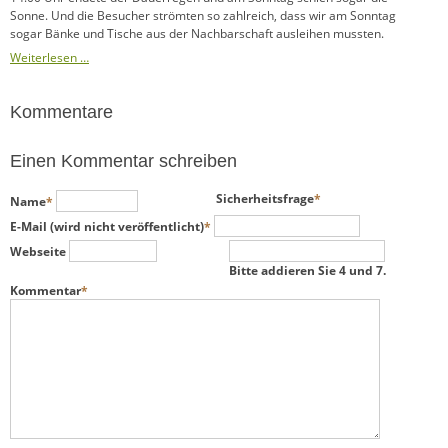
Sonne. Und die Besucher strömten so zahlreich, dass wir am Sonntag
sogar Bänke und Tische aus der Nachbarschaft ausleihen mussten.
Weiterlesen …
Kommentare
Einen Kommentar schreiben
Pflichtfeld
Pflichtfeld
Sicherheitsfrage
*
Name
*
Pflichtfeld
E-Mail (wird nicht veröffentlicht)
*
Webseite
Bitte addieren Sie 4 und 7.
Pflichtfeld
Kommentar
*