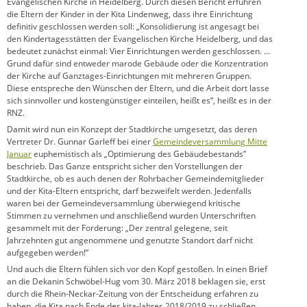
Evangelischen Kirche in Heidelberg. Durch diesen Bericht erfuhren
die Eltern der Kinder in der Kita Lindenweg, dass ihre Einrichtung
definitiv geschlossen werden soll: „Konsolidierung ist angesagt bei
den Kindertagesstätten der Evangelischen Kirche Heidelberg, und das
bedeutet zunächst einmal: Vier Einrichtungen werden geschlossen. …
Grund dafür sind entweder marode Gebäude oder die Konzentration
der Kirche auf Ganztages-Einrichtungen mit mehreren Gruppen.
Diese entspreche den Wünschen der Eltern, und die Arbeit dort lasse
sich sinnvoller und kostengünstiger einteilen, heißt es“, heißt es in der
RNZ.
Damit wird nun ein Konzept der Stadtkirche umgesetzt, das deren
Vertreter Dr. Gunnar Garleff bei einer
Gemeindeversammlung Mitte
Januar
euphemistisch als „Optimierung des Gebäudebestands”
beschrieb. Das Ganze entspricht sicher den Vorstellungen der
Stadtkirche, ob es auch denen der Rohrbacher Gemeindemitglieder
und der Kita-Eltern entspricht, darf bezweifelt werden. Jedenfalls
waren bei der Gemeindeversammlung überwiegend kritische
Stimmen zu vernehmen und anschließend wurden Unterschriften
gesammelt mit der Forderung: „Der zentral gelegene, seit
Jahrzehnten gut angenommene und genutzte Standort darf nicht
aufgegeben werden!“
Und auch die Eltern fühlen sich vor den Kopf gestoßen. In einen Brief
an die Dekanin Schwöbel-Hug vom 30. März 2018 beklagen sie, erst
durch die Rhein-Neckar-Zeitung von der Entscheidung erfahren zu
haben, die Kita nach Ende des kita-Jahres 2018/2019 zu schließen.