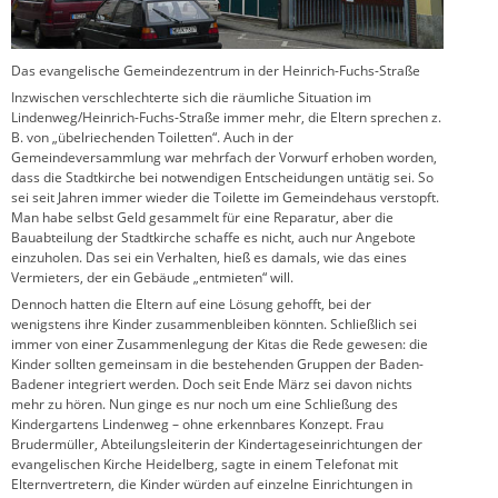
Das evangelische Gemeindezentrum in der Heinrich-Fuchs-Straße
Inzwischen verschlechterte sich die räumliche Situation im
Lindenweg/Heinrich-Fuchs-Straße immer mehr, die Eltern sprechen z.
B. von „übelriechenden Toiletten“. Auch in der
Gemeindeversammlung war mehrfach der Vorwurf erhoben worden,
dass die Stadtkirche bei notwendigen Entscheidungen untätig sei. So
sei seit Jahren immer wieder die Toilette im Gemeindehaus verstopft.
Man habe selbst Geld gesammelt für eine Reparatur, aber die
Bauabteilung der Stadtkirche schaffe es nicht, auch nur Angebote
einzuholen. Das sei ein Verhalten, hieß es damals, wie das eines
Vermieters, der ein Gebäude „entmieten“ will.
Dennoch hatten die Eltern auf eine Lösung gehofft, bei der
wenigstens ihre Kinder zusammenbleiben könnten. Schließlich sei
immer von einer Zusammenlegung der Kitas die Rede gewesen: die
Kinder sollten gemeinsam in die bestehenden Gruppen der Baden-
Badener integriert werden. Doch seit Ende März sei davon nichts
mehr zu hören. Nun ginge es nur noch um eine Schließung des
Kindergartens Lindenweg – ohne erkennbares Konzept. Frau
Brudermüller, Abteilungsleiterin der Kindertageseinrichtungen der
evangelischen Kirche Heidelberg, sagte in einem Telefonat mit
Elternvertretern, die Kinder würden auf einzelne Einrichtungen in