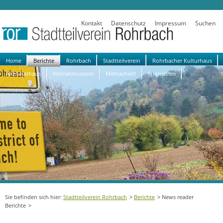
Kontakt
Datenschutz
Impressum
Suchen
Navigation
Home
Berichte
Rohrbach
Stadtteilverein
Rohrbacher Kulturhaus
überspringen
Altes Rathaus
Heimatmuseum
Mitmachen!
Sponsoren
Stadtteilverein Rohrbach
Berichte
News reader
Berichte