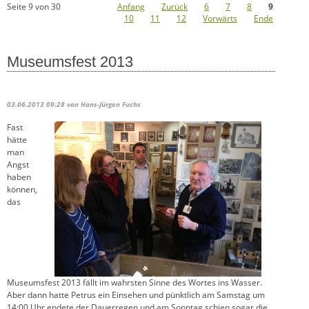
Seite 9 von 30
Anfang
Zurück
6
7
8
9
10
11
12
Vorwärts
Ende
Museumsfest 2013
03.06.2013 09:28
von Hans-Jürgen Fuchs
Fast
hätte
man
Angst
haben
können,
das
Museumsfest 2013 fällt im wahrsten Sinne des Wortes ins Wasser.
Aber dann hatte Petrus ein Einsehen und pünktlich am Samstag um
14:00 Uhr endete der Dauerregen und am Sonntag schien sogar die