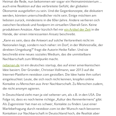
Heimat die Rede, nun bekommen wir sogar ein Heimatministerium …
auch eine Reaktion auf das verbreitete Gefühl, der globalen
Ökonomie ausgeliefert zu sein. Und die Gegenkonzepte, die diskutiert
werden, könnten unterschiedlicher nicht sein. Einige möchten am
liebsten zurück, mindestens in die 60er-Jahre. Andere verlieren sich
zwischen facebook und foodporn im virtuellen Überall-Sein. Keine
produktiven Ansätze. Aber kürzlich fiel mir
ein Artikel der Zeit
in die
Hände, der einen interessanten Ansatz beschreibt.
„Kann es sein, dass die Antwort auf solche Verlorenheit nicht im
Nationalen liegt, sondern noch näher: im Dorf, in der Wohnstraße, der
direkten Umgebung?” fragt die Autorin Heike Faller. Und sie
beschreibt eine neues soziales Medium, das die unmittelbare
Nachbarschaft zum Mittelpunkt macht.
nebenan.de
ist ein deutsches startup, das auf einer amerikanischen
Idee basiert. Der Gründer, Christian Vollmann, war 2013 auf die
Internet-Plattform nextdoor.com gestoßen. Die Idee hatte ihm sofort
eingeleuchtet: Leute, die sich noch nicht kennen, knüpfen online
Kontakte zu Menschen aus ihrer Nachbarschaft. Zu Menschen zudem,
die nicht anonym agieren.
In Deutschland zieht man ja viel seltener um, als z.B. in den USA. Die
Folge ist, dass es noch keine richtige „Kultur des Kennenlernens” gibt:
Als Zugereister hat man es schwer, Kontakte zu finden. Laut einer
Marktbefragung durch nextdoor.com ist der Wunsch nach besseren
Kontakten zur Nachbarschaft in Deutschland hoch, die Realität aber