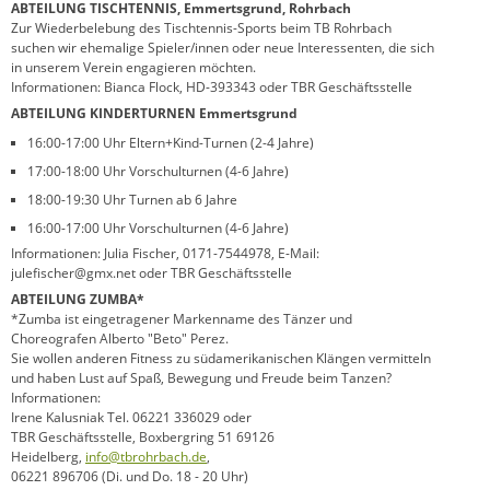
ABTEILUNG TISCHTENNIS, Emmertsgrund, Rohrbach
Zur Wiederbelebung des Tischtennis-Sports beim TB Rohrbach
suchen wir ehemalige Spieler/innen oder neue Interessenten, die sich
in unserem Verein engagieren möchten.
Informationen: Bianca Flock, HD-393343 oder TBR Geschäftsstelle
ABTEILUNG KINDERTURNEN Emmertsgrund
16:00-17:00 Uhr Eltern+Kind-Turnen (2-4 Jahre)
17:00-18:00 Uhr Vorschulturnen (4-6 Jahre)
18:00-19:30 Uhr Turnen ab 6 Jahre
16:00-17:00 Uhr Vorschulturnen (4-6 Jahre)
Informationen: Julia Fischer, 0171-7544978, E-Mail:
julefischer@gmx.net oder TBR Geschäftsstelle
ABTEILUNG ZUMBA*
*Zumba ist eingetragener Markenname des Tänzer und
Choreografen Alberto "Beto" Perez.
Sie wollen anderen Fitness zu südamerikanischen Klängen vermitteln
und haben Lust auf Spaß, Bewegung und Freude beim Tanzen?
Informationen:
Irene Kalusniak Tel. 06221 336029 oder
TBR Geschäftsstelle, Boxbergring 51 69126
Heidelberg,
info@tbrohrbach.de
,
06221 896706 (Di. und Do. 18 - 20 Uhr)