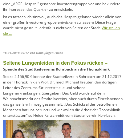
eine „ARGE Hospital” genannte Investorengruppe vor und bekundete
ihr Interesse, das Quartier zu entwickeln.
Ist es tatsächlich sinnvoll, auch das Hospitalgelände wieder allein von
einer großen Investorengruppe entwickeln zu lassen? Diese Frage
wurde nicht gestellt, jedenfalls nicht von Seiten der Stadt.
Wir stellen
sie …
16.01.2018 09:17
von Hans-Jürgen Fuchs
Seltene Lungenleiden in den Fokus rücken –
Spende des Stadtteilvereins Rohrbach an die Thoraxklinik
Stolze 2.156,90 € konnte der Stadtteilverein Rohrbach am 21.12.2017
in der Thoraxklinik an Prof. Dr. med. Michael Kreuter, den dortigen
Leiter des Zentrums für interstitielle und seltene
Lungenerkrankungen, übergeben. Das Geld wurde auf dem
Weihnachtsmarkt des Stadteil­vereins, aber auch durch Einzelspenden
das ganze Jahr hinweg gesammelt. „Das Schicksal der betroffenen
Menschen hat uns berührt und wir wollen die Arbeit der Thoraxklinik
unter­stützten“ so Heide Kaltschmidt vom Stadteilverein Rohrbach.