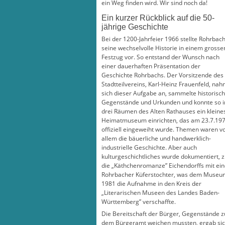
ein Weg finden wird. Wir sind noch da!
Ein kurzer Rückblick auf die 50-
jährige Geschichte
Bei der 1200-Jahrfeier 1966 stellte Rohrbac
seine wechselvolle Historie in einem grosse
Festzug vor. So entstand der Wunsch nach
einer dauerhaften Präsentation der
Geschichte Rohrbachs. Der Vorsitzende des
Stadtteilvereins, Karl-Heinz Frauenfeld, na
sich dieser Aufgabe an, sammelte historisc
Gegenstände und Urkunden und konnte so i
drei Räumen des Alten Rathauses ein kleine
Heimatmuseum einrichten, das am 23.7.19
offiziell eingeweiht wurde. Themen waren v
allem die bäuerliche und handwerklich-
industrielle Geschichte. Aber auch
kulturgeschichtliches wurde dokumentiert, z
die „Käthchenromanze” Eichendorffs mit ein
Rohrbacher Küferstochter, was dem Museu
1981 die Aufnahme in den Kreis der
„Literarischen Museen des Landes Baden-
Württemberg” verschaffte.
Die Bereitschaft der Bürger, Gegenstände 
dem Bürgeramt weichen mussten, ergab sich d