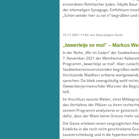
ermordeten Rohrbacher Juden. Sibylle Baur
der ehemaligen Synagoge. Einfühlsam musik
„Schön wieder hier zu sei n” begrüßten und
15.11.2021 11:02
von Hans-Jürgen Fuchs
„Iwwerleije se mol“ – Markus We
In der Reihe „Wir im Süden” der Stadtteilve
7. November 2021 der Weinheimer Kabarett
Programm „Iwwerleije se mol“. Aber zunächs
Stadtteilvereinsvorsitzenden begrüßen woll
Vorsitzende Waldherr erklärte wortgewandt, 
sprechen. Da blieb zwangsläufig wohl nich
Owwerbierjermeeschder Würzner die Begrüß
ließ.
Im Anschluss wusste Weber, einst Mitbegründ
das Verhältnis der Pfälzer zu ihren rechtsrh
seinem Programm analysierte er geistreich 
dafür, dass der Rhein keine Grenze mehr sei
Die Gäste erlebten einen vergnüglichen Abe
Einblicke in die noch nicht geschriebene Gr
Lautverschiebung und in die hyperkorrekten