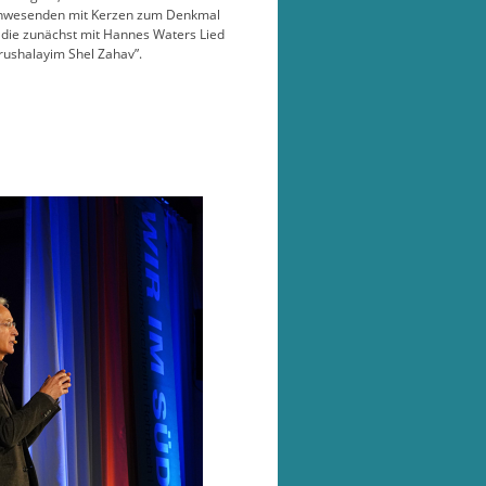
e Anwesenden mit Kerzen zum Denkmal
 die zunächst mit Hannes Waters Lied
rushalayim Shel Zahav”.