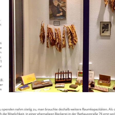
h
n
hm
he
n
s
71
or
.B.
er
m
zu spenden nahm stetig zu, man brauchte deshalb weitere Raumkapazitäten. Als 
ie Möglichkeit, in einer ehemaligen Bäckerei in der Rathausstraße 76 erst sech