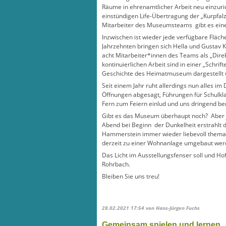
Räume in ehrenamtlicher Arbeit neu einzur
einstündigen Life-Übertragung der „Kurpfa
Mitarbeiter des Museumsteams gibt es eine
Inzwischen ist wieder jede verfügbare Fläc
Jahrzehnten bringen sich Hella und Gustav K
acht Mitarbeiter*innen des Teams als „Direkt
kontinuierlichen Arbeit sind in einer „Sch
Geschichte des Heimatmuseum dargestellt w
Seit einem Jahr ruht allerdings nun alles i
Öffnungen abgesagt, Führungen für Schulkla
Fern zum Feiern einlud und uns dringend benö
Gibt es das Museum überhaupt noch? Aber ja
Abend bei Beginn der Dunkelheit erstrahlt 
Hammerstein immer wieder liebevoll themat
derzeit zu einer Wohnanlage umgebaut werd
Das Licht im Ausstellungsfenser soll und H
Rohrbach.
Bleiben Sie uns treu!
28.02.2021 17:54
von Hans-Jürgen Fuchs
Gemeinsam spielen und lernen