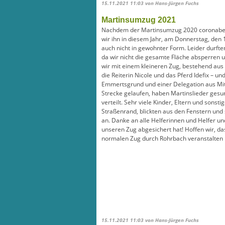
15.11.2021 11:03
von Hans-Jürgen Fuchs
Martinsumzug 2021
Nachdem der Martinsumzug 2020 coronabed
wir ihn in diesem Jahr, am Donnerstag, den 
auch nicht in gewohnter Form. Leider durfte
da wir nicht die gesamte Fläche absperren u
wir mit einem kleineren Zug, bestehend aus 
die Reiterin Nicole und das Pferd Idefix – 
Emmertsgrund und einer Delegation aus Mitg
Strecke gelaufen, haben Martinslieder ge
verteilt. Sehr viele Kinder, Eltern und sons
Straßenrand, blickten aus den Fenstern und
an. Danke an alle Helferinnen und Helfer und
unseren Zug abgesichert hat! Hoffen wir, d
normalen Zug durch Rohrbach veranstalten
15.11.2021 11:03
von Hans-Jürgen Fuchs