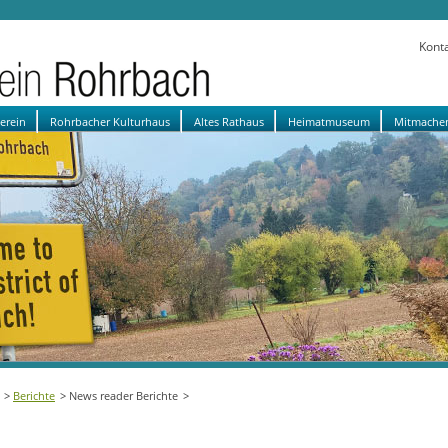
Kont
verein
Rohrbacher Kulturhaus
Altes Rathaus
Heimatmuseum
Mitmache
Berichte
News reader Berichte