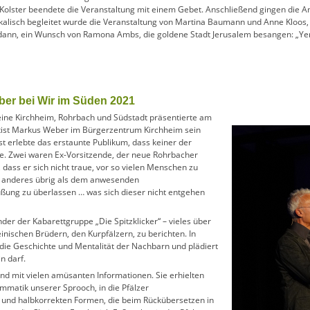
-Kolster beendete die Veranstaltung mit einem Gebet. Anschließend gingen di
alisch begleitet wurde die Veranstaltung von Martina Baumann und Anne Kloos,
 dann, ein Wunsch von Ramona Ambs, die goldene Stadt Jerusalem besangen: „Ye
ber bei Wir im Süden 2021
reine Kirchheim, Rohrbach und Südstadt präsentierte am
ist Markus Weber im Bürgerzentrum Kirchheim sein
t erlebte das erstaunte Publikum, dass keiner der
te. Zwei waren Ex-Vorsitzende, der neue Rohrbacher
dass er sich nicht traue, vor so vielen Menschen zu
ts anderes übrig als dem anwesenden
ung zu überlassen … was sich dieser nicht entgehen
er der Kabarettgruppe „Die Spitzklicker“ – vieles über
einischen Brüdern, den Kurpfälzern, zu berichten. In
die Geschichte und Mentalität der Nachbarn und plädiert
n darf.
nd mit vielen amüsanten Informationen. Sie erhielten
ammatik unserer Sprooch, in die Pfälzer
 und halbkorrekten Formen, die beim Rückübersetzen in