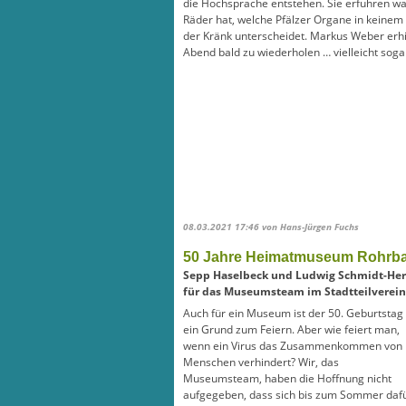
die Hochsprache entstehen. Sie erfuhren war
Räder hat, welche Pfälzer Organe in keinem
der Kränk unterscheidet. Markus Weber erhi
Abend bald zu wiederholen … vielleicht soga
08.03.2021 17:46
von Hans-Jürgen Fuchs
50 Jahre Heimatmuseum Rohrb
Sepp Haselbeck und Ludwig Schmidt-He
für das Museumsteam im Stadtteilverei
Auch für ein Museum ist der 50. Geburtstag
ein Grund zum Feiern. Aber wie feiert man,
wenn ein Virus das Zusammenkommen von
Menschen verhindert? Wir, das
Museumsteam, haben die Hoffnung nicht
aufgegeben, dass sich bis zum Sommer daf