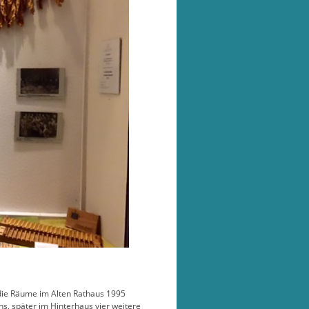
die Räume im Alten Rathaus 1995
s, später im Hinterhaus vier weitere