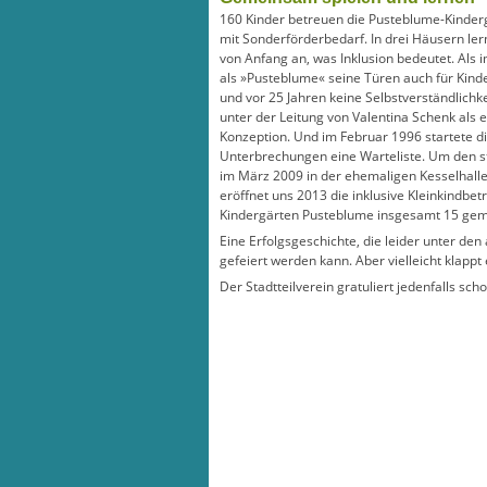
160 Kinder betreuen die Pusteblume-Kinderg
mit Sonderförderbedarf. In drei Häusern le
von Anfang an, was Inklusion bedeutet. Als 
als »Pusteblume« seine Türen auch für Kind
und vor 25 Jahren keine Selbstverständlichk
unter der Leitung von Valentina Schenk als 
Konzeption. Und im Februar 1996 startete di
Unterbrechungen eine Warteliste. Um den s
im März 2009 in der ehemaligen Kesselhall
eröffnet uns 2013 die inklusive Kleinkindbe
Kindergärten Pusteblume insgesamt 15 gem
Eine Erfolgsgeschichte, die leider unter d
gefeiert werden kann. Aber vielleicht klappt 
Der Stadtteilverein gratuliert jedenfalls scho