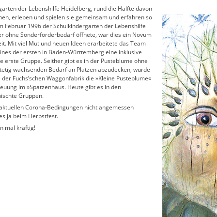
ärten der Lebenshilfe Heidelberg, rund die Hälfte davon
rnen, erleben und spielen sie gemeinsam und erfahren so
im Februar 1996 der Schulkindergarten der Lebenshilfe
er ohne Sonderförderbedarf öffnete, war dies ein Novum
eit. Mit viel Mut und neuen Ideen erarbeitete das Team
eines der ersten in Baden-Württemberg eine inklusive
e erste Gruppe. Seither gibt es in der Pusteblume ohne
tetig wachsenden Bedarf an Plätzen abzudecken, wurde
e der Fuchs’schen Waggonfabrik die »Kleine Pusteblume«
treuung im »Spatzenhaus. Heute gibt es in den
ischte Gruppen.
en aktuellen Corona-Bedingungen nicht angemessen
es ja beim Herbstfest.
n mal kräftig!