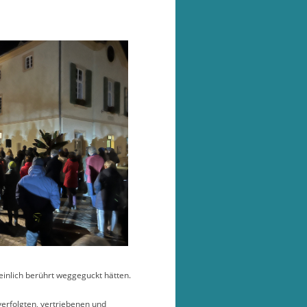
einlich berührt weggeguckt hätten.
erfolgten, vertriebenen und