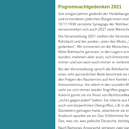
Pogromnachtgedenken 2021
Seit einigen Jahren gedenkt der Heidelberge
und ermordeten jüdischen Bürgerinnen und 
10.11.1938 zerstörte Synagoge der Rohrba
versammelten sich auch 2021 viele Mensche
Die Veranstaltung 2021 stellten die Veransta
Rohrbach und der punker, unter das Motto 
gedenken”. Wir erinnerten an die Menschen,
Mitte Rohrbachs gerissen, in den Lagern er
wurden, mahnten aber auch, sich Antisemit
immer und von wem auch immer er verbreite
Bei der Veranstaltung sprach die Rohrbacher
einer sehr persönlichen Rede beschrieb sie 
den Folgen des Naziterrors auf ihre Famili
Antisemitismus. Vor allem in den sozialen 
sieht sie sich immer wieder Angriffen gegenü
Autorin geriet sie ins Visier von Rechtsradi
„nichts gegen Juden“ haben. Sie zitierte au
auch von körperlichen Übergriffen, z.B. in d
Davidstern getragen hatte, attackierte sie e
Arabisch spuckte sie an. Das Schlimmste fü
Das, was sie, was jüdische Deutsche, benöti
Nach Ramonas Ansprache verlasen zwei Juge