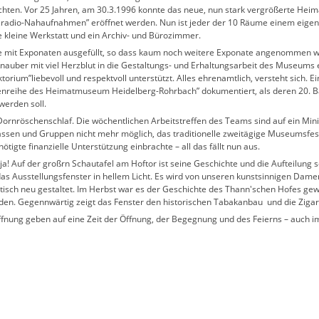
ichten. Vor 25 Jahren, am 30.3.1996 konnte das neue, nun stark vergrößerte H
lzradio-Nahaufnahmen” eröffnet werden. Nun ist jeder der 10 Räume einem eigen
 kleine Werkstatt und ein Archiv- und Bürozimmer.
he mit Exponaten ausgefüllt, so dass kaum noch weitere Exponate angenommen w
nauber mit viel Herzblut in die Gestaltungs- und Erhaltungsarbeit des Museums 
orium”liebevoll und respektvoll unterstützt. Alles ehrenamtlich, versteht sich. E
riftenreihe des Heimatmuseum Heidelberg-Rohrbach” dokumentiert, als deren 20. 
erden soll.
m Dornröschenschlaf. Die wöchentlichen Arbeitstreffen des Teams sind auf ein Mi
ssen und Gruppen nicht mehr möglich, das traditionelle zweitägige Museumsfest 
tigte finanzielle Unterstützung einbrachte – all das fällt nun aus.
! Auf der großrn Schautafel am Hoftor ist seine Geschichte und die Aufteilung 
das Ausstellungsfenster in hellem Licht. Es wird von unseren kunstsinnigen Dam
isch neu gestaltet. Im Herbst war es der Geschichte des Thann'schen Hofes ge
en. Gegennwärtig zeigt das Fenster den historischen Tabakanbau und die Zigar
offnung geben auf eine Zeit der Öffnung, der Begegnung und des Feierns – auch