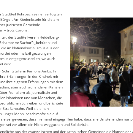
r Stadtteil Rohrbach seiner verfolgten
Bürger. Am Gedenkstein für die am
cher jüdischen Gemeinde
n – trotz Corona.
lter, der Stadtteilverein Heidelberg-
„Schamor ve Sachor”: „behüten und
 die im Nationalsozialismus aus der
mordet oder ins Exil gezwungen
ismus entgegenzustellen, wo auch
t wird.
 Schriftstellerin Ramona Ambs. In
ihre Erfahrungen in der Kindheit mit
e und ihre eigenen Erfahrungen mit dem
Medien, aber auch auf anderen Kanälen
ber. Vor allem als Journalistin und
kalen Islamisten und von Menschen, die
s bedrohlichen Schreiben und berichtete
er Straßenbahn. Weil sie einen
in junger Mann, beschimpfte sie auf
r sie sei gewesen, dass niemand eingegriffen habe, dass alle Umstehenden nur p
gen sei vor allem ein Nicht-weggucken und Solidarität.
ndliche aus der evangelischen und der katholischen Gemeinde die Namen der v