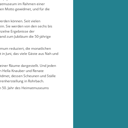
eimatmuseum im Rahmen einer
en Motto gewidmet, und für die
erden können. Seit vielen
ein. Sie werden von den sechs bis
inzelne Ergebnisse der
Band zum Jubiläum die 50-jährige
nimum reduziert, die monatlichen
in Juni, das viele Gäste aus Nah und
seiner Räume dargestellt. Und jeden
en Hella Knauber und Renate
widmet, dessen Scheunen und Ställe
renherstellung in Rohrbach.
 im 50. Jahr des Heimatmuseums