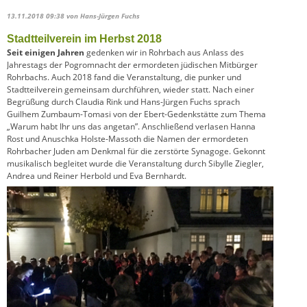
13.11.2018 09:38
von Hans-Jürgen Fuchs
Stadtteilverein im Herbst 2018
Seit einigen Jahren
gedenken wir in Rohrbach aus Anlass des
Jahrestags der Pogromnacht der ermordeten jüdischen Mitbürger
Rohrbachs. Auch 2018 fand die Veranstaltung, die punker und
Stadtteilverein gemeinsam durchführen, wieder statt. Nach einer
Begrüßung durch Claudia Rink und Hans-Jürgen Fuchs sprach
Guilhem Zumbaum-Tomasi von der Ebert-Gedenkstätte zum Thema
„Warum habt Ihr uns das angetan”. Anschließend verlasen Hanna
Rost und Anuschka Holste-Massoth die Namen der ermordeten
Rohrbacher Juden am Denkmal für die zerstörte Synagoge. Gekonnt
musikalisch begleitet wurde die Veranstaltung durch Sibylle Ziegler,
Andrea und Reiner Herbold und Eva Bernhardt.