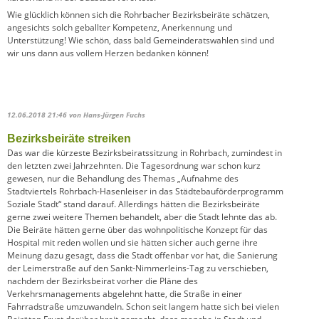
Wie glücklich können sich die Rohrbacher Bezirksbeiräte schätzen,
angesichts solch geballter Kompetenz, Anerkennung und
Unterstützung! Wie schön, dass bald Gemeinderatswahlen sind und
wir uns dann aus vollem Herzen bedanken können!
12.06.2018 21:46
von Hans-Jürgen Fuchs
Bezirksbeiräte streiken
Das war die kürzeste Bezirksbeiratssitzung in Rohrbach, zumindest in
den letzten zwei Jahrzehnten. Die Tagesordnung war schon kurz
gewesen, nur die Behandlung des Themas „Aufnahme des
Stadtviertels Rohrbach-Hasenleiser in das Städtebauförderprogramm
Soziale Stadt“ stand darauf. Allerdings hätten die Bezirksbeiräte
gerne zwei weitere Themen behandelt, aber die Stadt lehnte das ab.
Die Beiräte hätten gerne über das wohnpolitische Konzept für das
Hospital mit reden wollen und sie hätten sicher auch gerne ihre
Meinung dazu gesagt, dass die Stadt offenbar vor hat, die Sanierung
der Leimerstraße auf den Sankt-Nimmerleins-Tag zu verschieben,
nachdem der Bezirksbeirat vorher die Pläne des
Verkehrsmanagements abgelehnt hatte, die Straße in einer
Fahrradstraße umzuwandeln. Schon seit langem hatte sich bei vielen