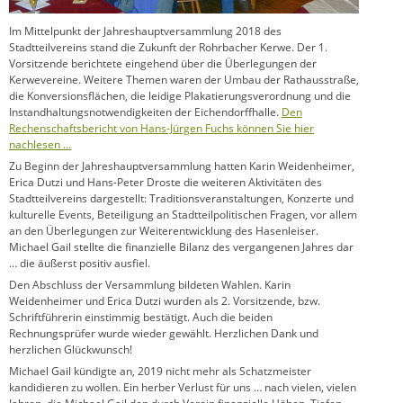
Im Mittelpunkt der Jahreshauptversammlung 2018 des
Stadtteilvereins stand die Zukunft der Rohrbacher Kerwe. Der 1.
Vorsitzende berichtete eingehend über die Überlegungen der
Kerwevereine. Weitere Themen waren der Umbau der Rathausstraße,
die Konversionsflächen, die leidige Plakatierungsverordnung und die
Instandhaltungsnotwendigkeiten der Eichendorffhalle.
Den
Rechenschaftsbericht von Hans-Jürgen Fuchs können Sie hier
nachlesen …
Zu Beginn der Jahreshauptversammlung hatten Karin Weidenheimer,
Erica Dutzi und Hans-Peter Droste die weiteren Aktivitäten des
Stadtteilvereins dargestellt: Traditionsveranstaltungen, Konzerte und
kulturelle Events, Beteiligung an Stadtteilpolitischen Fragen, vor allem
an den Überlegungen zur Weiterentwicklung des Hasenleiser.
Michael Gail stellte die finanzielle Bilanz des vergangenen Jahres dar
… die äußerst positiv ausfiel.
Den Abschluss der Versammlung bildeten Wahlen. Karin
Weidenheimer und Erica Dutzi wurden als 2. Vorsitzende, bzw.
Schriftführerin einstimmig bestätigt. Auch die beiden
Rechnungsprüfer wurde wieder gewählt. Herzlichen Dank und
herzlichen Glückwunsch!
Michael Gail kündigte an, 2019 nicht mehr als Schatzmeister
kandidieren zu wollen. Ein herber Verlust für uns … nach vielen, vielen