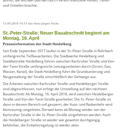
Jahren, die Michael Gail den durch Verein finanzielle Höhen, Tiefen
und Untiefen brachte.
13.04.2018 14:13
von Hans-Jürgen Fuchs
St.-Peter-Straße: Neuer Bauabschnitt beginnt am
Montag, 16. April
Presseinformation der Stadt Heidelberg
Seit Ende September 2017 laufen in der St.-Peter-Straße in Rohrbach
umfangreiche Tiefbauarbeiten. Die Stadtwerke Heidelberg und
Stadtbetriebe Heidelberg führen zwischen Karlsruher Straße und Von-
der-Tann-Straße umfangreiche Leitungsarbeiten durch (Strom, Gas,
Wasser, Kanal), die Stadt Heidelberg führt die Grundsanierung und
Neugestaltung der Straße einschließlich der Gehwege aus.
Die Arbeiten zwischen Karlsruher Straße und Heidelberger Straße
sind abgeschlossen, nun erfolgt die Umstellung auf den nächsten
Bauabschnitt: Ab Montag, 16. April 2018, wird zwischen Heidelberger
Straße und Von-der-Tann-Straße gearbeitet. Die St.-Peter-Straße ist
dann in diesem Bereich voll gesperrt, der Auto- und Radverkehr wird
kleinräumig umgeleitet. Derweil kann ab Montag wieder von der
Karlsruher Straße in die St.-Peter-Straße eingefahren werden. Auch
die Heidelberger Straße ist wieder wie gewohnt durchgängig
befahrbar, die Einbahnregelung ist wieder aktiv.