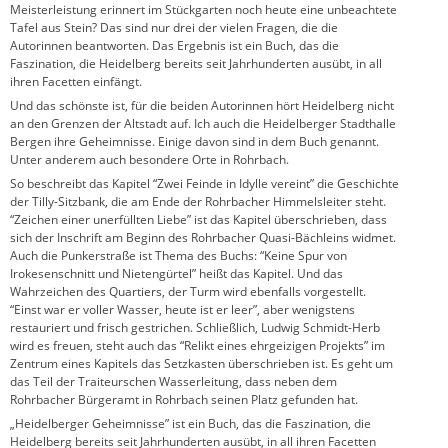
Meisterleistung erinnert im Stückgarten noch heute eine unbeachtete
Tafel aus Stein? Das sind nur drei der vielen Fragen, die die
Autorinnen beantworten. Das Ergebnis ist ein Buch, das die
Faszination, die Heidelberg bereits seit Jahrhunderten ausübt, in all
ihren Facetten einfängt.
Und das schönste ist, für die beiden Autorinnen hört Heidelberg nicht
an den Grenzen der Altstadt auf. Ich auch die Heidelberger Stadthalle
Bergen ihre Geheimnisse. Einige davon sind in dem Buch genannt.
Unter anderem auch besondere Orte in Rohrbach.
So beschreibt das Kapitel “Zwei Feinde in Idylle vereint” die Geschichte
der Tilly-Sitzbank, die am Ende der Rohrbacher Himmelsleiter steht.
“Zeichen einer unerfüllten Liebe” ist das Kapitel überschrieben, dass
sich der Inschrift am Beginn des Rohrbacher Quasi-Bächleins widmet.
Auch die Punkerstraße ist Thema des Buchs: “Keine Spur von
Irokesenschnitt und Nietengürtel” heißt das Kapitel. Und das
Wahrzeichen des Quartiers, der Turm wird ebenfalls vorgestellt.
“Einst war er voller Wasser, heute ist er leer”, aber wenigstens
restauriert und frisch gestrichen. Schließlich, Ludwig Schmidt-Herb
wird es freuen, steht auch das “Relikt eines ehrgeizigen Projekts” im
Zentrum eines Kapitels das Setzkasten überschrieben ist. Es geht um
das Teil der Traiteurschen Wasserleitung, dass neben dem
Rohrbacher Bürgeramt in Rohrbach seinen Platz gefunden hat.
„Heidelberger Geheimnisse” ist ein Buch, das die Faszination, die
Heidelberg bereits seit Jahrhunderten ausübt, in all ihren Facetten