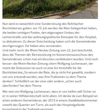
Nun wird es tatsächlich eine Sondersitzung des Rohrbacher
Bezirksbeirats geben: am 10. Juli werden die Räte Gelegenheit haben,
die beiden strittigen Punkte, den abgesagten Umbau der
Leimerstraße und das wohnungspolitische Konzepte für das Hospital,
zu diskutieren. Zu dieser Entscheidung haben sich die Gemeinderäte
durchgerungen. Sie haben also verstanden.
Und mehr noch: die Rhein-Neckar-Zeitung vom 22. Juni beschreibt,
dass die Themen der Beiratssitzung im Konversionsausschuss des
Gemeinderats schon mal ein bisschen vordiskutiert wurden. Und noch
besser: die Rhein-Neckar-Zeitung zitiert Wolfgang Lachenauer, der
meint die Diskussion sei auch so eine Art Amtshilfe für die
Bezirksbeiräte:„So wissen die Räte, die ja nicht frei gewählt, sondern
von uns entsandt wurden, was ihre Fraktionen zu dem Thema
denken“. Schließlich sei der eine oder andere „sicher auch
überfordert“ bei dem Thema
Wie nett von Wolfgang Lachenauer, dass er uns helfen will! Sicher ist
er in seiner Hilfsbereitschaft nicht allein. Ich denke da zum Beispiel an
einen anderen Gemeinderat, der 2013 in einem Stadtblattkommentar
sowohl das Quartier am Turm, als auch das Hospitalgelände
kurzerhand in der Südstadt verortete.