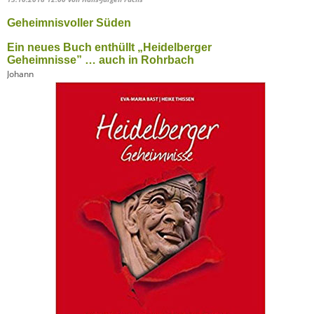
Geheimnisvoller Süden
Ein neues Buch enthüllt „Heidelberger
Geheimnisse” … auch in Rohrbach
Johann