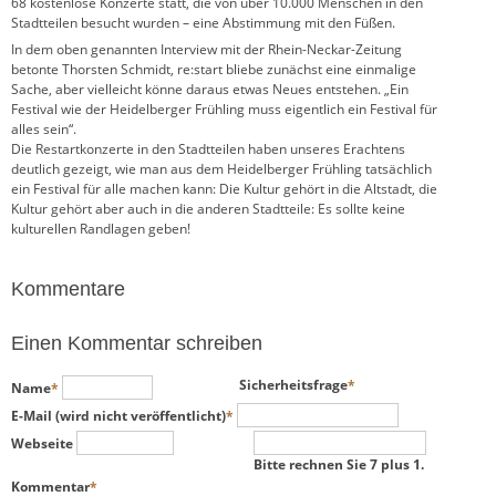
68 kostenlose Konzerte statt, die von über 10.000 Menschen in den
Stadtteilen besucht wurden – eine Abstimmung mit den Füßen.
In dem oben genannten Interview mit der Rhein-Neckar-Zeitung
betonte Thorsten Schmidt, re:start bliebe zunächst eine einmalige
Sache, aber vielleicht könne daraus etwas Neues entstehen. „Ein
Festival wie der Heidelberger Frühling muss eigentlich ein Festival für
alles sein“.
Die Restartkonzerte in den Stadtteilen haben unseres Erachtens
deutlich gezeigt, wie man aus dem Heidelberger Frühling tatsächlich
ein Festival für alle machen kann: Die Kultur gehört in die Altstadt, die
Kultur gehört aber auch in die anderen Stadtteile: Es sollte keine
kulturellen Randlagen geben!
Kommentare
Einen Kommentar schreiben
Pflichtfeld
Pflichtfeld
Sicherheitsfrage
*
Name
*
Pflichtfeld
E-Mail (wird nicht veröffentlicht)
*
Webseite
Bitte rechnen Sie 7 plus 1.
Pflichtfeld
Kommentar
*