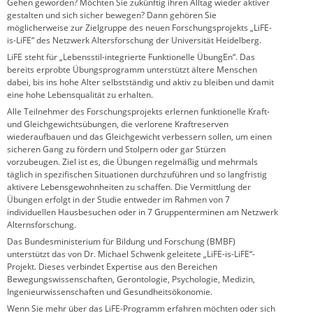
Gehen geworden? Möchten Sie zukünftig ihren Alltag wieder aktiver
gestalten und sich sicher bewegen? Dann gehören Sie
möglicherweise zur Zielgruppe des neuen Forschungsprojekts „LiFE-
is-LiFE“ des Netzwerk Altersforschung der Universität Heidelberg.
LiFE steht für „Lebensstil-integrierte Funktionelle ÜbungEn“. Das
bereits erprobte Übungsprogramm unterstützt ältere Menschen
dabei, bis ins hohe Alter selbstständig und aktiv zu bleiben und damit
eine hohe Lebensqualität zu erhalten.
Alle Teilnehmer des Forschungsprojekts erlernen funktionelle Kraft-
und Gleichgewichtsübungen, die verlorene Kraftreserven
wiederaufbauen und das Gleichgewicht verbessern sollen, um einen
sicheren Gang zu fördern und Stolpern oder gar Stürzen
vorzubeugen. Ziel ist es, die Übungen regelmäßig und mehrmals
täglich in spezifischen Situationen durchzuführen und so langfristig
aktivere Lebensgewohnheiten zu schaffen. Die Vermittlung der
Übungen erfolgt in der Studie entweder im Rahmen von 7
individuellen Hausbesuchen oder in 7 Gruppenterminen am Netzwerk
Alternsforschung.
Das Bundesministerium für Bildung und Forschung (BMBF)
unterstützt das von Dr. Michael Schwenk geleitete „LiFE-is-LiFE“-
Projekt. Dieses verbindet Expertise aus den Bereichen
Bewegungswissenschaften, Gerontologie, Psychologie, Medizin,
Ingenieurwissenschaften und Gesundheitsökonomie.
Wenn Sie mehr über das LiFE-Programm erfahren möchten oder sich