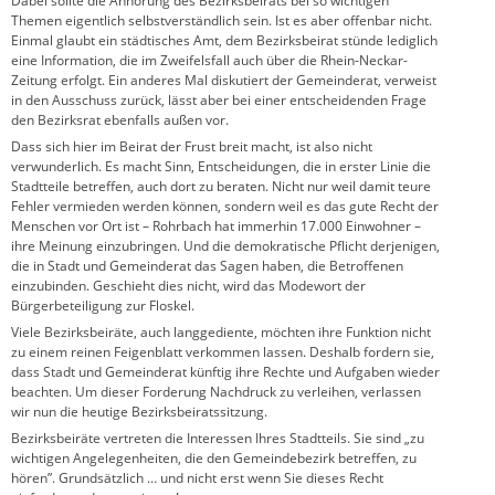
Dabei sollte die Anhörung des Bezirksbeirats bei so wichtigen
Themen eigentlich selbst­ver­ständlich sein. Ist es aber offenbar nicht.
Einmal glaubt ein städtisches Amt, dem Bezirks­beirat stünde lediglich
eine Information, die im Zweifelsfall auch über die Rhein-Neckar-
Zeitung erfolgt. Ein anderes Mal diskutiert der Gemeinderat, verweist
in den Ausschuss zurück, lässt aber bei einer entscheidenden Frage
den Bezirksrat ebenfalls außen vor.
Dass sich hier im Beirat der Frust breit macht, ist also nicht
verwunderlich. Es macht Sinn, Entscheidungen, die in erster Linie die
Stadtteile betreffen, auch dort zu beraten. Nicht nur weil damit teure
Fehler vermieden werden können, sondern weil es das gute Recht der
Menschen vor Ort ist – Rohrbach hat immerhin 17.000 Einwohner –
ihre Meinung einzubringen. Und die demokratische Pflicht derjenigen,
die in Stadt und Gemeinderat das Sagen haben, die Betroffenen
einzubinden. Geschieht dies nicht, wird das Modewort der
Bürgerbeteiligung zur Floskel.
Viele Bezirksbeiräte, auch langgediente, möchten ihre Funktion nicht
zu einem reinen Feigenblatt verkommen lassen. Deshalb fordern sie,
dass Stadt und Gemeinderat künftig ihre Rechte und Aufgaben wieder
beachten. Um dieser Forderung Nachdruck zu verleihen, verlassen
wir nun die heutige Bezirksbeiratssitzung.
Bezirksbeiräte vertreten die Interessen Ihres Stadtteils. Sie sind „zu
wichtigen Angelegenheiten, die den Gemeindebezirk betreffen, zu
hören”. Grundsätzlich … und nicht erst wenn Sie dieses Recht