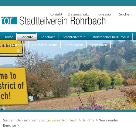
Kontakt
Datenschutz
Impressum
Suchen
Navigation
Home
Berichte
Rohrbach
Stadtteilverein
Rohrbacher Kulturhaus
überspringen
Altes Rathaus
Heimatmuseum
Mitmachen!
Sponsoren
Stadtteilverein Rohrbach
Berichte
News reader
Berichte