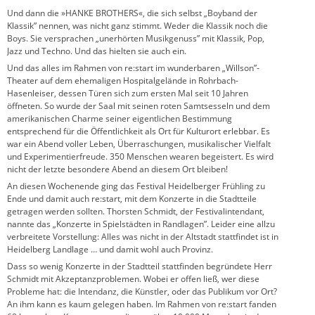
Und dann die »HANKE BROTHERS«, die sich selbst „Boyband der
Klassik” nennen, was nicht ganz stimmt. Weder die Klassik noch die
Boys. Sie versprachen „unerhörten Musikgenuss” mit Klassik, Pop,
Jazz und Techno. Und das hielten sie auch ein.
Und das alles im Rahmen von re:start im wunderbaren „Willson”-
Theater auf dem ehemaligen Hospitalgelände in Rohrbach-
Hasenleiser, dessen Türen sich zum ersten Mal seit 10 Jahren
öffneten. So wurde der Saal mit seinen roten Samtsesseln und dem
amerikanischen Charme seiner eigentlichen Bestimmung
entsprechend für die Öffentlichkeit als Ort für Kulturort erlebbar. Es
war ein Abend voller Leben, Überraschungen, musikalischer Vielfalt
und Experimentierfreude. 350 Menschen wearen begeistert. Es wird
nicht der letzte besondere Abend an diesem Ort bleiben!
An diesen Wochenende ging das Festival Heidelberger Frühling zu
Ende und damit auch re:start, mit dem Konzerte in die Stadtteile
getragen werden sollten. Thorsten Schmidt, der Festivalintendant,
nannte das „Konzerte in Spielstädten in Randlagen”. Leider eine allzu
verbreitete Vorstellung: Alles was nicht in der Altstadt stattfindet ist in
Heidelberg Landlage … und damit wohl auch Provinz.
Dass so wenig Konzerte in der Stadtteil stattfinden begründete Herr
Schmidt mit Akzeptanzproblemen. Wobei er offen ließ, wer diese
Probleme hat: die Intendanz, die Künstler, oder das Publikum vor Ort?
An ihm kann es kaum gelegen haben. Im Rahmen von re:start fanden