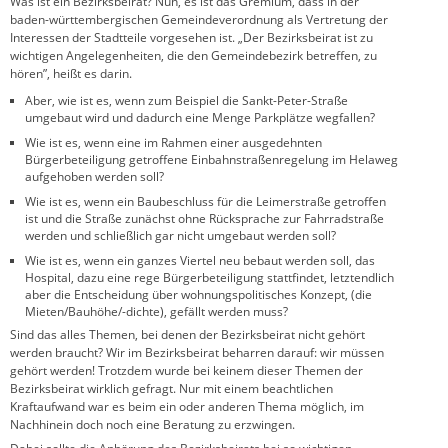
Was ist ein Bezirksbeirat? Nun, es ist das Gremium, dass in der
baden-württembergischen Gemeindeverordnung als Vertretung der
Interessen der Stadtteile vorgesehen ist. „Der Bezirksbeirat ist zu
wichtigen Angelegenheiten, die den Gemeindebezirk betreffen, zu
hören”, heißt es darin.
Aber, wie ist es, wenn zum Beispiel die Sankt-Peter-Straße
umgebaut wird und dadurch eine Menge Parkplätze wegfallen?
Wie ist es, wenn eine im Rahmen einer ausgedehnten
Bürgerbeteiligung getroffene Einbahnstraßenregelung im Helaweg
aufgehoben werden soll?
Wie ist es, wenn ein Baubeschluss für die Leimerstraße getroffen
ist und die Straße zunächst ohne Rücksprache zur Fahrradstraße
werden und schließlich gar nicht umgebaut werden soll?
Wie ist es, wenn ein ganzes Viertel neu bebaut werden soll, das
Hospital, dazu eine rege Bürgerbeteiligung stattfindet, letztendlich
aber die Entscheidung über wohnungspolitisches Konzept, (die
Mieten/Bauhöhe/-dichte), gefällt werden muss?
Sind das alles Themen, bei denen der Bezirksbeirat nicht gehört
werden braucht? Wir im Bezirksbeirat beharren darauf: wir müssen
gehört werden! Trotzdem wurde bei keinem dieser Themen der
Bezirksbeirat wirklich gefragt. Nur mit einem beachtlichen
Kraftaufwand war es beim ein oder anderen Thema möglich, im
Nachhinein doch noch eine Beratung zu erzwingen.