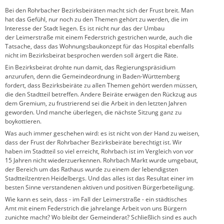
Bei den Rohrbacher Bezirksbeiräten macht sich der Frust breit. Man
hat das Gefühl, nur noch zu den Themen gehört zu werden, die im
Interesse der Stadt liegen. Es ist nicht nur das der Umbau
der Leimerstraße mit einem Federstrich gestrichen wurde, auch die
Tatsache, dass das Wohnungsbaukonzept für das Hospital ebenfalls
nicht im Bezirksbeirat besprochen werden soll ärgert die Räte.
Ein Bezirksbeirat drohte nun damit, das Regierungspräsidium
anzurufen, denn die Gemeindeordnung in Baden-Württemberg
fordert, dass Bezirksbeiräte zu allen Themen gehört werden müssen,
die den Stadtteil betreffen. Andere Beiräte erwägen den Rückzug aus
dem Gremium, zu frustrierend sei die Arbeit in den letzten Jahren
geworden. Und manche überlegen, die nächste Sitzung ganz zu
boykottieren.
Was auch immer geschehen wird: es ist nicht von der Hand zu weisen,
dass der Frust der Rohrbacher Bezirksbeiräte berechtigt ist. Wir
haben im Stadtteil so viel erreicht, Rohrbach ist im Vergleich von vor
15 Jahren nicht wiederzuerkennen. Rohrbach Markt wurde umgebaut,
der Bereich um das Rathaus wurde zu einem der lebendigsten
Stadtteilzentren Heidelbergs. Und das alles ist das Resultat einer im
besten Sinne verstandenen aktiven und positiven Bürgerbeteiligung.
Wie kann es sein, dass - im Fall der Leimerstraße - ein städtisches
Amt mit einem Federstrich die jahrelange Arbeit von uns Bürgern
zunichte macht? Wo bleibt der Gemeinderat? Schließlich sind es auch