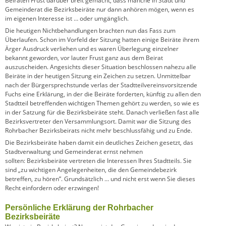
Beiräten Frust darüber breit gemacht, dass manche in Stadt und
Gemeinderat die Bezirksbeiräte nur dann anhören mögen, wenn es
im eigenen Interesse ist … oder umgänglich.
Die heutigen Nichtbehandlungen brachten nun das Fass zum
Überlaufen. Schon im Vorfeld der Sitzung hatten einige Beiräte ihrem
Ärger Ausdruck verliehen und es waren Überlegung einzelner
bekannt geworden, vor lauter Frust ganz aus dem Beirat
auszuscheiden. Angesichts dieser Situation beschlossen nahezu alle
Beiräte in der heutigen Sitzung ein Zeichen zu setzen. Unmittelbar
nach der Bürgersprechstunde verlas der Stadtteilvereinsvorsitzende
Fuchs eine Erklärung, in der die Beiräte forderten, künftig zu allen den
Stadtteil betreffenden wichtigen Themen gehört zu werden, so wie es
in der Satzung für die Bezirksbeiräte steht. Danach verließen fast alle
Bezirksvertreter den Versammlungsort. Damit war die Sitzung des
Rohrbacher Bezirksbeirats nicht mehr beschlussfähig und zu Ende.
Die Bezirksbeiräte haben damit ein deutliches Zeichen gesetzt, das
Stadtverwaltung und Gemeinderat ernst nehmen
sollten: Bezirksbeiräte vertreten die Interessen Ihres Stadtteils. Sie
sind „zu wichtigen Angelegenheiten, die den Gemeindebezirk
betreffen, zu hören”. Grundsätzlich … und nicht erst wenn Sie dieses
Recht einfordern oder erzwingen!
Persönliche Erklärung der Rohrbacher
Bezirksbeiräte