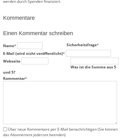
werden durch Spenden finanziert.
Kommentare
Einen Kommentar schreiben
Pflichtfeld
Pflichtfeld
Sicherheitsfrage
*
Name
*
Pflichtfeld
E-Mail (wird nicht veröffentlicht)
*
Webseite
Was ist die Summe aus 5
und 5?
Pflichtfeld
Kommentar
*
Über neue Kommentare per E-Mail benachrichtigen (Sie können
das Abonnement jederzeit beenden)