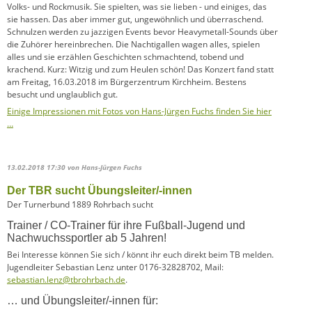
Volks- und Rockmusik. Sie spielten, was sie lieben - und einiges, das
sie hassen. Das aber immer gut, ungewöhnlich und überraschend.
Schnulzen werden zu jazzigen Events bevor Heavymetall-Sounds über
die Zuhörer hereinbrechen. Die Nachtigallen wagen alles, spielen
alles und sie erzählen Geschichten schmachtend, tobend und
krachend. Kurz: Witzig und zum Heulen schön! Das Konzert fand statt
am Freitag, 16.03.2018 im Bürgerzentrum Kirchheim. Bestens
besucht und unglaublich gut.
Einige Impressionen mit Fotos von Hans-Jürgen Fuchs finden Sie hier
…
13.02.2018 17:30
von Hans-Jürgen Fuchs
Der TBR sucht Übungsleiter/-innen
Der Turnerbund 1889 Rohrbach sucht
Trainer / CO-Trainer für ihre Fußball-Jugend und
Nachwuchssportler ab 5 Jahren!
Bei Interesse können Sie sich / könnt ihr euch direkt beim TB melden.
Jugendleiter Sebastian Lenz unter 0176-32828702, Mail:
sebastian.lenz@tbrohrbach.de
.
… und Übungsleiter/-innen für: