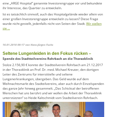
eine „ARGE Hospital” genannte Investorengruppe vor und bekundete
ihr Interesse, das Quartier zu entwickeln.
Ist es tatsächlich sinnvoll, auch das Hospitalgelände wieder allein von
einer großen Investorengruppe entwickeln zu lassen? Diese Frage
wurde nicht gestellt, jedenfalls nicht von Seiten der Stadt.
Wir stellen
sie …
16.01.2018 09:17
von Hans-Jürgen Fuchs
Seltene Lungenleiden in den Fokus rücken –
Spende des Stadtteilvereins Rohrbach an die Thoraxklinik
Stolze 2.156,90 € konnte der Stadtteilverein Rohrbach am 21.12.2017
in der Thoraxklinik an Prof. Dr. med. Michael Kreuter, den dortigen
Leiter des Zentrums für interstitielle und seltene
Lungenerkrankungen, übergeben. Das Geld wurde auf dem
Weihnachtsmarkt des Stadteil­vereins, aber auch durch Einzelspenden
das ganze Jahr hinweg gesammelt. „Das Schicksal der betroffenen
Menschen hat uns berührt und wir wollen die Arbeit der Thoraxklinik
unter­stützten“ so Heide Kaltschmidt vom Stadteilverein Rohrbach.