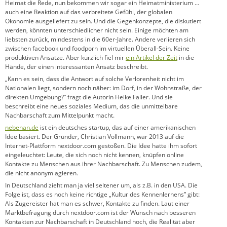
Heimat die Rede, nun bekommen wir sogar ein Heimatministerium …
auch eine Reaktion auf das verbreitete Gefühl, der globalen
Ökonomie ausgeliefert zu sein. Und die Gegenkonzepte, die diskutiert
werden, könnten unterschiedlicher nicht sein. Einige möchten am
liebsten zurück, mindestens in die 60er-Jahre. Andere verlieren sich
zwischen facebook und foodporn im virtuellen Überall-Sein. Keine
produktiven Ansätze. Aber kürzlich fiel mir
ein Artikel der Zeit
in die
Hände, der einen interessanten Ansatz beschreibt.
„Kann es sein, dass die Antwort auf solche Verlorenheit nicht im
Nationalen liegt, sondern noch näher: im Dorf, in der Wohnstraße, der
direkten Umgebung?” fragt die Autorin Heike Faller. Und sie
beschreibt eine neues soziales Medium, das die unmittelbare
Nachbarschaft zum Mittelpunkt macht.
nebenan.de
ist ein deutsches startup, das auf einer amerikanischen
Idee basiert. Der Gründer, Christian Vollmann, war 2013 auf die
Internet-Plattform nextdoor.com gestoßen. Die Idee hatte ihm sofort
eingeleuchtet: Leute, die sich noch nicht kennen, knüpfen online
Kontakte zu Menschen aus ihrer Nachbarschaft. Zu Menschen zudem,
die nicht anonym agieren.
In Deutschland zieht man ja viel seltener um, als z.B. in den USA. Die
Folge ist, dass es noch keine richtige „Kultur des Kennenlernens” gibt:
Als Zugereister hat man es schwer, Kontakte zu finden. Laut einer
Marktbefragung durch nextdoor.com ist der Wunsch nach besseren
Kontakten zur Nachbarschaft in Deutschland hoch, die Realität aber