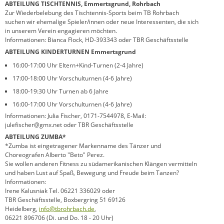
ABTEILUNG TISCHTENNIS, Emmertsgrund, Rohrbach
Zur Wiederbelebung des Tischtennis-Sports beim TB Rohrbach
suchen wir ehemalige Spieler/innen oder neue Interessenten, die sich
in unserem Verein engagieren möchten.
Informationen: Bianca Flock, HD-393343 oder TBR Geschäftsstelle
ABTEILUNG KINDERTURNEN Emmertsgrund
16:00-17:00 Uhr Eltern+Kind-Turnen (2-4 Jahre)
17:00-18:00 Uhr Vorschulturnen (4-6 Jahre)
18:00-19:30 Uhr Turnen ab 6 Jahre
16:00-17:00 Uhr Vorschulturnen (4-6 Jahre)
Informationen: Julia Fischer, 0171-7544978, E-Mail:
julefischer@gmx.net oder TBR Geschäftsstelle
ABTEILUNG ZUMBA*
*Zumba ist eingetragener Markenname des Tänzer und
Choreografen Alberto "Beto" Perez.
Sie wollen anderen Fitness zu südamerikanischen Klängen vermitteln
und haben Lust auf Spaß, Bewegung und Freude beim Tanzen?
Informationen:
Irene Kalusniak Tel. 06221 336029 oder
TBR Geschäftsstelle, Boxbergring 51 69126
Heidelberg,
info@tbrohrbach.de
,
06221 896706 (Di. und Do. 18 - 20 Uhr)