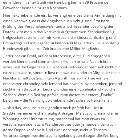
ein andere: in einer Stadt wie Hamburg kennen 39 Prozent der
Einwohner keinen einzigen Nachbarn.
Hier hakt nebenan.de ein. Es verlangt eine dezidierte Anmeldung mit
einen Nachweis, dass die Angaben auch richtig sind. Erst nach
Prüfung des Personalausweis (und anschließender Löschung der
Daten) wird man in das Netzwerk aufgenommen. Standardmäßig
freigeschaltet waren bei mir Rohrbach, die Südstadt, Boxberg und
Emmertsgrund mit insgesamt knapp 400 Mitgliedern … ausbaufähig.
Bundesweit gibt es zur Zeit knapp eine Million Mitglieder.
„Jeder hat ein Profil, auf dem Interessen, Alter, Bild angegeben
werden können und kann anderen Profilen private Nachrichten
schreiben. Im Gegensatz zu Facebook befreundet man sich nicht mit
einzelnen Usern, sondern liest mit, was die anderen Mitglieder einer
Nachbarschaft posten. … Kein Algorithmus sortiert sie vor, sie
erscheinen chronologisch: Jemand hat etwas zu verschenken, jemand
sucht einen Babysitter, Leute gründen einen Spieleabend – solche
Sachen. Wem ein Beitrag gefällt, kann diesen mit einem „Danke”
belohnen – die Währung von nebenan.de”, schreibt Heike Faller.
… also das, was uns hier eigentlich noch gefehlt hat. Uns in
Stadtteilverein erreichen häufig Anfragen. Meist sucht jemand eine
Wohnung oder Unterstützung, manchmal hat man etwas zu
verschenken oder sucht Wanderpartner oder jemanden, der auch
gerne Doppelkopf spielt. Und zwar nebenan, nicht in Tornoto.
Veranstaltungen werden auch angekündigt un d sogar die Werbung