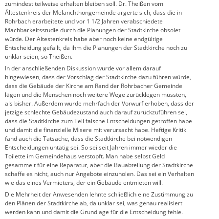
zumindest teilweise erhalten bleiben soll. Dr. Theißen vom
Ältestenkreis der Melanchthongemeinde ärgerte sich, dass die in
Rohrbach erarbeitete und vor 1 1/2 Jahren verabschiedete
Machbarkeitsstudie durch die Planungen der Stadtkirche obsolet
würde. Der Ältestenkreis habe aber noch keine endgültige
Entscheidung gefällt, da ihm die Planungen der Stadtkirche noch zu
unklar seien, so Theißen.
In der anschließenden Diskussion wurde vor allem darauf
hingewiesen, dass der Vorschlag der Stadtkirche dazu führen würde,
dass die Gebäude der Kirche am Rand der Rohrbacher Gemeinde
lägen und die Menschen noch weitere Wege zurücklegen müssten,
als bisher. Außerdem wurde mehrfach der Vorwurf erhoben, dass der
jetzige schlechte Gebäudezustand auch darauf zurückzuführen sei,
dass die Stadtkirche zum Teil falsche Entscheidungen getroffen habe
und damit die finanzielle Misere mit verursacht habe. Heftige Kritik
fand auch die Tatsache, dass die Stadtkirche bei notwendigen
Entscheidungen untätig sei. So sei seit Jahren immer wieder die
Toilette im Gemeindehaus verstopft. Man habe selbst Geld
gesammelt für eine Reparatur, aber die Bauabteilung der Stadtkirche
schaffe es nicht, auch nur Angebote einzuholen. Das sei ein Verhalten
wie das eines Vermieters, der ein Gebäude entmieten will.
Die Mehrheit der Anwesenden lehnte schließlich eine Zustimmung zu
den Plänen der Stadtkirche ab, da unklar sei, was genau realisiert
werden kann und damit die Grundlage für die Entscheidung fehle.