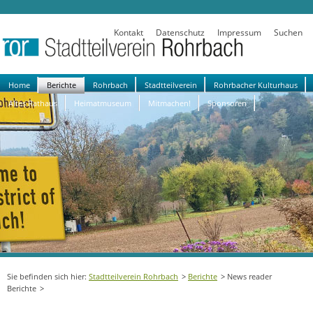
Kontakt
Datenschutz
Impressum
Suchen
Navigation
Home
Berichte
Rohrbach
Stadtteilverein
Rohrbacher Kulturhaus
überspringen
Altes Rathaus
Heimatmuseum
Mitmachen!
Sponsoren
Stadtteilverein Rohrbach
Berichte
News reader
Berichte