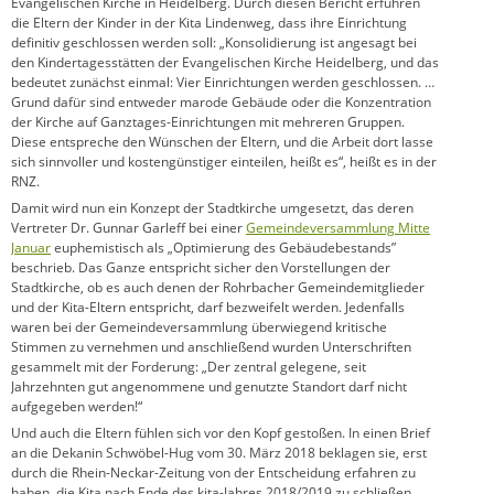
Evangelischen Kirche in Heidelberg. Durch diesen Bericht erfuhren
die Eltern der Kinder in der Kita Lindenweg, dass ihre Einrichtung
definitiv geschlossen werden soll: „Konsolidierung ist angesagt bei
den Kindertagesstätten der Evangelischen Kirche Heidelberg, und das
bedeutet zunächst einmal: Vier Einrichtungen werden geschlossen. …
Grund dafür sind entweder marode Gebäude oder die Konzentration
der Kirche auf Ganztages-Einrichtungen mit mehreren Gruppen.
Diese entspreche den Wünschen der Eltern, und die Arbeit dort lasse
sich sinnvoller und kostengünstiger einteilen, heißt es“, heißt es in der
RNZ.
Damit wird nun ein Konzept der Stadtkirche umgesetzt, das deren
Vertreter Dr. Gunnar Garleff bei einer
Gemeindeversammlung Mitte
Januar
euphemistisch als „Optimierung des Gebäudebestands”
beschrieb. Das Ganze entspricht sicher den Vorstellungen der
Stadtkirche, ob es auch denen der Rohrbacher Gemeindemitglieder
und der Kita-Eltern entspricht, darf bezweifelt werden. Jedenfalls
waren bei der Gemeindeversammlung überwiegend kritische
Stimmen zu vernehmen und anschließend wurden Unterschriften
gesammelt mit der Forderung: „Der zentral gelegene, seit
Jahrzehnten gut angenommene und genutzte Standort darf nicht
aufgegeben werden!“
Und auch die Eltern fühlen sich vor den Kopf gestoßen. In einen Brief
an die Dekanin Schwöbel-Hug vom 30. März 2018 beklagen sie, erst
durch die Rhein-Neckar-Zeitung von der Entscheidung erfahren zu
haben, die Kita nach Ende des kita-Jahres 2018/2019 zu schließen.