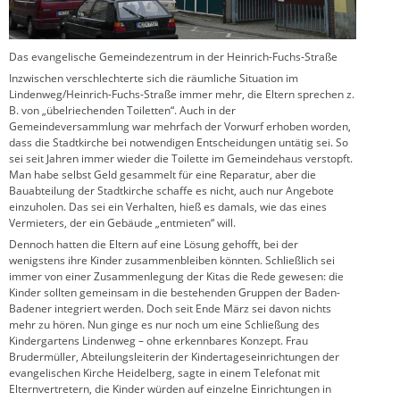
Das evangelische Gemeindezentrum in der Heinrich-Fuchs-Straße
Inzwischen verschlechterte sich die räumliche Situation im
Lindenweg/Heinrich-Fuchs-Straße immer mehr, die Eltern sprechen z.
B. von „übelriechenden Toiletten“. Auch in der
Gemeindeversammlung war mehrfach der Vorwurf erhoben worden,
dass die Stadtkirche bei notwendigen Entscheidungen untätig sei. So
sei seit Jahren immer wieder die Toilette im Gemeindehaus verstopft.
Man habe selbst Geld gesammelt für eine Reparatur, aber die
Bauabteilung der Stadtkirche schaffe es nicht, auch nur Angebote
einzuholen. Das sei ein Verhalten, hieß es damals, wie das eines
Vermieters, der ein Gebäude „entmieten“ will.
Dennoch hatten die Eltern auf eine Lösung gehofft, bei der
wenigstens ihre Kinder zusammenbleiben könnten. Schließlich sei
immer von einer Zusammenlegung der Kitas die Rede gewesen: die
Kinder sollten gemeinsam in die bestehenden Gruppen der Baden-
Badener integriert werden. Doch seit Ende März sei davon nichts
mehr zu hören. Nun ginge es nur noch um eine Schließung des
Kindergartens Lindenweg – ohne erkennbares Konzept. Frau
Brudermüller, Abteilungsleiterin der Kindertageseinrichtungen der
evangelischen Kirche Heidelberg, sagte in einem Telefonat mit
Elternvertretern, die Kinder würden auf einzelne Einrichtungen in