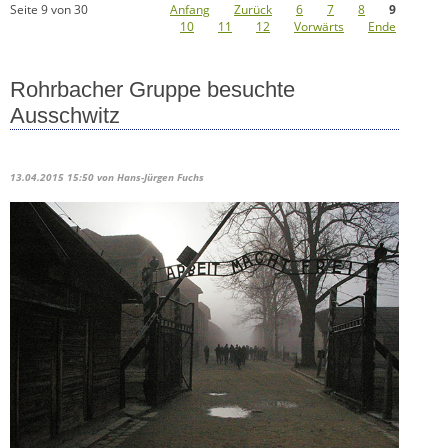
Seite 9 von 30
Anfang
Zurück
6
7
8
9
10
11
12
Vorwärts
Ende
Rohrbacher Gruppe besuchte
Ausschwitz
13.04.2015 15:50
von Hans-Jürgen Fuchs