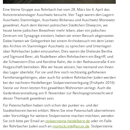
Eine kleine Gruppe aus Rohrbach hat vom 28. März bis 4. April das
Konzentrationslager Auschwitz besucht. Vier Tage waren den Lagern
Auschwitz-Stammlager, Auschwitz-Birkenau und Auschwitz-Monowitz
gewidmet. Auch dem kleinen polnischen Städtchen Oświęcim, wo
heute keine jüdischen Bewohner mehr leben, aber ein jüdisches
Zentrum mit Synagoge existiert, haben wir einen Besuch abgestattet.
Dabei hatten wir Gelegenheit bei einem Archivbesuch mit dem Leiter
des Archivs im Stammlager Auschwitz zu sprechen und Unterlagen
über Rohrbacher Juden einzusehen. Dies waren die Eheleute Bertha
und Sigmund Beer, als Nudelbeer allen Rohrbachern ein Begriff, und
die Schwestern Else und Karoline Kahn, die in der Rathausstraße 4 ein
Hutgeschäft betrieben. Wie wir heute wissen, hat niemand von ihnen
das Lager überlebt. Für sie und ihre noch rechtzeitig geflohenen
Familienangehörigen, aber auch für andere Rohrbacher Juden werden
bei der nächsten Heidelberger Stolpersteinverlegung (Frühjahr 2016)
Steine vor ihren letzten frei gewählten Wohnorten verlegt. Auch die
Gedenkveranstaltung am 9. November zur Reichspogromnacht wird
dieser Thematik gewidmet sein.
Für Patenschaften haben sich schon der punker ev. und der
Stadtteilverein bereit erklärt. Wenn Sie eine Patenschaft übernehmen
oder Vorschläge für weitere Stolpersteine machen möchten, wenden
Sie sich bitte per Email an
stolpersteine-heidelberg.de
oder im Falle
der Rohrbacher Juden auch an
morlock.rink@arcor.de
. Stolpersteine