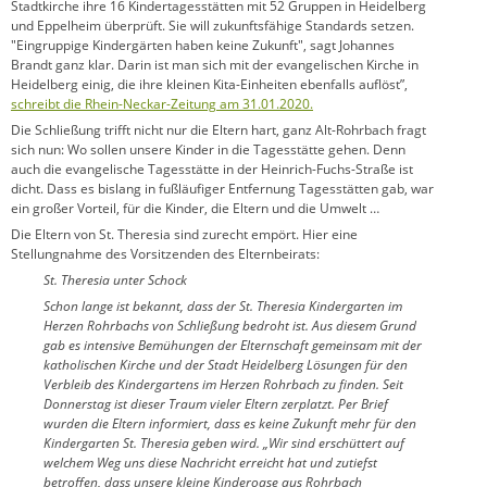
Stadtkirche ihre 16 Kindertagesstätten mit 52 Gruppen in Heidelberg
und Eppelheim überprüft. Sie will zukunftsfähige Standards setzen.
"Eingruppige Kindergärten haben keine Zukunft", sagt Johannes
Brandt ganz klar. Darin ist man sich mit der evangelischen Kirche in
Heidelberg einig, die ihre kleinen Kita-Einheiten ebenfalls auflöst”,
schreibt die Rhein-Neckar-Zeitung am 31.01.2020.
Die Schließung trifft nicht nur die Eltern hart, ganz Alt-Rohrbach fragt
sich nun: Wo sollen unsere Kinder in die Tagesstätte gehen. Denn
auch die evangelische Tagesstätte in der Heinrich-Fuchs-Straße ist
dicht. Dass es bislang in fußläufiger Entfernung Tagesstätten gab, war
ein großer Vorteil, für die Kinder, die Eltern und die Umwelt …
Die Eltern von St. Theresia sind zurecht empört. Hier eine
Stellungnahme des Vorsitzenden des Elternbeirats:
St. Theresia unter Schock
Schon lange ist bekannt, dass der St. Theresia Kindergarten im
Herzen Rohrbachs von Schließung bedroht ist. Aus diesem Grund
gab es intensive Bemühungen der Elternschaft gemeinsam mit der
katholischen Kirche und der Stadt Heidelberg Lösungen für den
Verbleib des Kindergartens im Herzen Rohrbach zu finden. Seit
Donnerstag ist dieser Traum vieler Eltern zerplatzt. Per Brief
wurden die Eltern informiert, dass es keine Zukunft mehr für den
Kindergarten St. Theresia geben wird. „Wir sind erschüttert auf
welchem Weg uns diese Nachricht erreicht hat und zutiefst
betroffen, dass unsere kleine Kinderoase aus Rohrbach