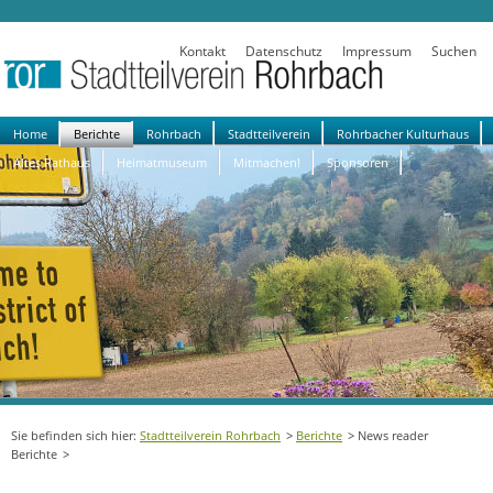
Kontakt
Datenschutz
Impressum
Suchen
Navigation
Home
Berichte
Rohrbach
Stadtteilverein
Rohrbacher Kulturhaus
überspringen
Altes Rathaus
Heimatmuseum
Mitmachen!
Sponsoren
Stadtteilverein Rohrbach
Berichte
News reader
Berichte