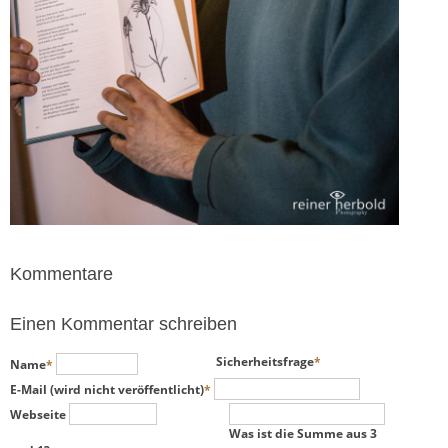
Kommentare
Einen Kommentar schreiben
Pflichtfeld
Pflichtfeld
Sicherheitsfrage
*
Name
*
Pflichtfeld
E-Mail (wird nicht veröffentlicht)
*
Webseite
Was ist die Summe aus 3