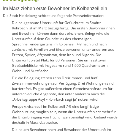
Im März ziehen erste Bewohner im Kolbenzeil ein
Die Stadt Heidelberg schickt uns folgende Presseinformation:
Die neu gebaute Unterkunft für Geflüchtete im Stadtteil
Rohrbach ist im März bezugsfertig. Die ersten Bewohnerinnen
und Bewohner können dann dort einziehen. Belegt wird die
Unterkunft auf dem Grundstück des ehemaligen
Sprachheilkindergartens im Kolbenzeil 7-9 nach und nach
zunächst mit Familien und Einzelpersonen unter anderem aus
Eritrea, Syrien, Afghanistan, dem Iran und Nigeria. Die
Unterkunft bietet Platz für 80 Personen. Sie umfasst zwei
Gebäudeblöcke mit insgesamt rund 1.600 Quadratmetern
Wohn- und Nutzfläche.
Für die Belegung stehen zehn Dreizimmer- und fünf
Zweizimmerwohnungen zur Verfügung. Drei Wohnungen sind
barrierefrei. Es gibt außerdem einen Gemeinschaftsraum für
unterschiedliche Angebote, den unter anderem auch die
„Arbeitsgruppe Asyl – Rohrbach sagt ja“ nutzen wird.
Perspektivisch soll im Kolbenzeil 7-9 eine langfristige
Wohnnutzung möglich sein, wenn die Unterkunft nicht mehr für
die Unterbringung von Flüchtlingen benötigt wird. Gebaut wurde
deshalb in Massivbauweise.
Die neuen Bewohnerinnen und Bewohner der Unterkunft im