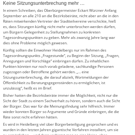
Keine Sitzungsunterbrechung mehr …
In einem Schreiben, das Oberbürgermeister Eckart Würzner Anfang
September an alle 210 an die Bezirksbeiräte, nicht aber an die in den
Räten mitwirkenden Vertreter der Stadtteilvereine verschickte, hieß
es, dass Sitzungen künftig nicht mehr unterbrochen werden dürfen,
um Bürgern Gelegenheit zu Stellungnahmen zu konkreten
Tagesordnungspunkten zu geben. Mehr als zwanzig Jahre lang war
dies ohne Probleme möglich gewesen.
Künftig sollten die Einwohner Heidelbergs nur im Rahmen des
Tagesordnungspunkts „Fragestunde“, zu Beginn der Sitzung, „Fragen,
Anregungen und Vorschläge“ einbringen dürfen. Zu inhaltlichen
Punkten könnten nur noch vorab geladene, sachkundige Personen
zugezogen oder Betroffene gehört werden. „… eine
Sitzungsunterbrechung, die darauf abzielt, Wortmeldungen der
Öffentlichkeit zu Beratungsgegenständen zu ermöglichen, ist
unzulässig“, heißt es im Brief.
Bisher hatten die Bezirksbeiräte immer die Möglichkeit, nicht nur die
Sicht der Stadt zu einem Sachverhalt zu hören, sondern auch die Sicht
der Bürger. Das war für die Meinungsfindung sehr hilfreich. Immer
wieder konnten Bürger so Argumente und Gründe einbringen, die die
Räte sonst nicht erfahren hätten.
Es wird in Heidelberg viel über Bürgerbeteiligung gesprochen und es
wurden in den letzten Jahren gigantische Verfahren installiert, um sie