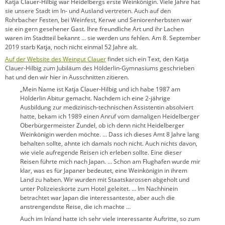
Katja Clauer-Hilbig war Heidelbergs erste Weinkönigin. Viele Jahre hat
sie unsere Stadt im In- und Ausland vertreten. Auch auf den
Rohrbacher Festen, bei Weinfest, Kerwe und Seniorenherbsten war
sie ein gern gesehener Gast. Ihre freundliche Art und ihr Lachen
waren im Stadtteil bekannt … sie werden uns fehlen. Am 8. September
2019 starb Katja, noch nicht einmal 52 Jahre alt.
Auf der Website des Weingut Clauer
findet sich ein Text, den Katja
Clauer-Hilbig zum Jubiläum des Hölderlin-Gymnasiums geschrieben
hat und den wir hier in Ausschnitten zitieren.
„Mein Name ist Katja Clauer-Hilbig und ich habe 1987 am
Hölderlin Abitur gemacht. Nachdem ich eine 2-jährige
Ausbildung zur medizinisch-technischen Assistentin absolviert
hatte, bekam ich 1989 einen Anruf vom damaligen Heidelberger
Oberbürgermeister Zundel, ob ich denn nicht Heidelberger
Weinkönigin werden möchte. … Dass ich dieses Amt 8 Jahre lang
behalten sollte, ahnte ich damals noch nicht. Auch nichts davon,
wie viele aufregende Reisen ich erleben sollte. Eine dieser
Reisen führte mich nach Japan. … Schon am Flughafen wurde mir
klar, was es für Japaner bedeutet, eine Weinkönigin in ihrem
Land zu haben. Wir wurden mit Staatskarossen abgeholt und
unter Polizeieskorte zum Hotel geleitet. … Im Nachhinein
betrachtet war Japan die interessanteste, aber auch die
anstrengendste Reise, die ich machte …
Auch im Inland hatte ich sehr viele interessante Auftritte, so zum