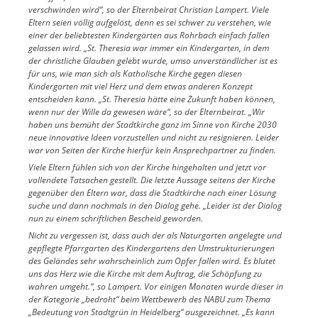
verschwinden wird“, so der Elternbeirat Christian Lampert. Viele
Eltern seien völlig aufgelöst, denn es sei schwer zu verstehen, wie
einer der beliebtesten Kindergärten aus Rohrbach einfach fallen
gelassen wird. „St. Theresia war immer ein Kindergarten, in dem
der christliche Glauben gelebt wurde, umso unverständlicher ist es
für uns, wie man sich als Katholische Kirche gegen diesen
Kindergarten mit viel Herz und dem etwas anderen Konzept
entscheiden kann. „St. Theresia hätte eine Zukunft haben können,
wenn nur der Wille da gewesen wäre“, so der Elternbeirat. „Wir
haben uns bemüht der Stadtkirche ganz im Sinne von Kirche 2030
neue innovative Ideen vorzustellen und nicht zu resignieren. Leider
war von Seiten der Kirche hierfür kein Ansprechpartner zu finden.
Viele Eltern fühlen sich von der Kirche hingehalten und jetzt vor
vollendete Tatsachen gestellt. Die letzte Aussage seitens der Kirche
gegenüber den Eltern war, dass die Stadtkirche nach einer Lösung
suche und dann nochmals in den Dialog gehe. „Leider ist der Dialog
nun zu einem schriftlichen Bescheid geworden.
Nicht zu vergessen ist, dass auch der als Naturgarten angelegte und
gepflegte Pfarrgarten des Kindergartens den Umstrukturierungen
des Geländes sehr wahrscheinlich zum Opfer fallen wird. Es blutet
uns das Herz wie die Kirche mit dem Auftrag, die Schöpfung zu
wahren umgeht.“, so Lampert. Vor einigen Monaten wurde dieser in
der Kategorie „bedroht“ beim Wettbewerb des NABU zum Thema
„Bedeutung von Stadtgrün in Heidelberg“ ausgezeichnet. „Es kann