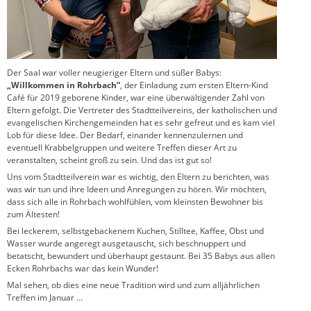
Der Saal war voller neugieriger Eltern und süßer Babys:
„Willkommen in Rohrbach”
, der Einladung zum ersten Eltern-Kind
Café für 2019 geborene Kinder, war eine überwältigender Zahl von
Eltern gefolgt. Die Vertreter des Stadtteilvereins, der katholischen und
evangelischen Kirchengemeinden hat es sehr gefreut und es kam viel
Lob für diese Idee. Der Bedarf, einander kennenzulernen und
eventuell Krabbelgruppen und weitere Treffen dieser Art zu
veranstalten, scheint groß zu sein. Und das ist gut so!
Uns vom Stadtteilverein war es wichtig, den Eltern zu berichten, was
was wir tun und ihre Ideen und Anregungen zu hören. Wir möchten,
dass sich alle in Rohrbach wohlfühlen, vom kleinsten Bewohner bis
zum Ältesten!
Bei leckerem, selbstgebackenem Kuchen, Stilltee, Kaffee, Obst und
Wasser wurde angeregt ausgetauscht, sich beschnuppert und
betatscht, bewundert und überhaupt gestaunt. Bei 35 Babys aus allen
Ecken Rohrbachs war das kein Wunder!
Mal sehen, ob dies eine neue Tradition wird und zum alljährlichen
Treffen im Januar …