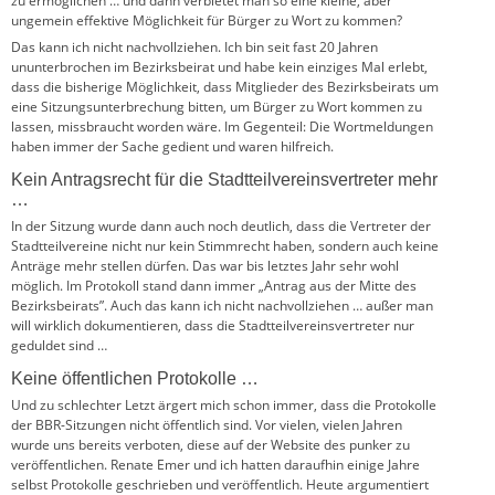
zu ermöglichen … und dann verbietet man so eine kleine, aber
ungemein effektive Möglichkeit für Bürger zu Wort zu kommen?
Das kann ich nicht nachvollziehen. Ich bin seit fast 20 Jahren
ununterbrochen im Bezirksbeirat und habe kein einziges Mal erlebt,
dass die bisherige Möglichkeit, dass Mitglieder des Bezirksbeirats um
eine Sitzungsunterbrechung bitten, um Bürger zu Wort kommen zu
lassen, missbraucht worden wäre. Im Gegenteil: Die Wortmeldungen
haben immer der Sache gedient und waren hilfreich.
Kein Antragsrecht für die Stadtteilvereinsvertreter mehr
…
In der Sitzung wurde dann auch noch deutlich, dass die Vertreter der
Stadtteilvereine nicht nur kein Stimmrecht haben, sondern auch keine
Anträge mehr stellen dürfen. Das war bis letztes Jahr sehr wohl
möglich. Im Protokoll stand dann immer „Antrag aus der Mitte des
Bezirksbeirats”. Auch das kann ich nicht nachvollziehen … außer man
will wirklich dokumentieren, dass die Stadtteilvereinsvertreter nur
geduldet sind …
Keine öffentlichen Protokolle …
Und zu schlechter Letzt ärgert mich schon immer, dass die Protokolle
der BBR-Sitzungen nicht öffentlich sind. Vor vielen, vielen Jahren
wurde uns bereits verboten, diese auf der Website des punker zu
veröffentlichen. Renate Emer und ich hatten daraufhin einige Jahre
selbst Protokolle geschrieben und veröffentlich. Heute argumentiert