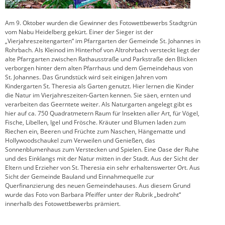
Am 9. Oktober wurden die Gewinner des Fotowettbewerbs Stadtgrün
vom Nabu Heidelberg gekürt. Einer der Sieger ist der
„Vierjahreszeitengarten“ im Pfarrgarten der Gemeinde St. Johannes in
Rohrbach. Als Kleinod im Hinterhof von Altrohrbach versteckt liegt der
alte Pfarrgarten zwischen Rathausstraße und Parkstraße den Blicken
verborgen hinter dem alten Pfarrhaus und dem Gemeindehaus von
St. Johannes. Das Grundstück wird seit einigen Jahren vom
Kindergarten St. Theresia als Garten genutzt. Hier lernen die Kinder
die Natur im Vierjahreszeiten-Garten kennen. Sie säen, ernten und
verarbeiten das Geerntete weiter. Als Naturgarten angelegt gibt es
hier auf ca. 750 Quadratmetern Raum für Insekten aller Art, für Vögel,
Fische, Libellen, Igel und Frösche. Kräuter und Blumen laden zum
Riechen ein, Beeren und Früchte zum Naschen, Hängematte und
Hollywoodschaukel zum Verweilen und Genießen, das
Sonnenblumenhaus zum Verstecken und Spielen. Eine Oase der Ruhe
und des Einklangs mit der Natur mitten in der Stadt. Aus der Sicht der
Eltern und Erzieher von St. Theresia ein sehr erhaltenswerter Ort. Aus
Sicht der Gemeinde Bauland und Einnahmequelle zur
Querfinanzierung des neuen Gemeindehauses. Aus diesem Grund
wurde das Foto von Barbara Pfeiffer unter der Rubrik „bedroht“
innerhalb des Fotowettbewerbs prämiert.