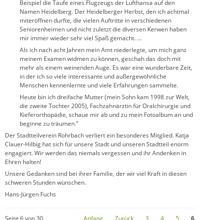
Beispiel die Taufe eines Flugzeugs der Lufthansa auf den
Namen Heidelberg. Der Heidelberger Herbst, den ich achtmal
miteröffnen durfte, die vielen Auftritte in verschiedenen
Seniorenheimen und nicht zuletzt die diversen Kerwen haben
mir immer wieder sehr viel Spaß gemacht. …
Als ich nach acht Jahren mein Amt niederlegte, um mich ganz
meinem Examen widmen zu können, geschah das doch mit
mehr als einem weinenden Auge. Es war eine wunderbare Zeit,
in der ich so viele interessante und außergewöhnliche
Menschen kennenlernte und viele Erfahrungen sammelte.
Heute bin ich dreifache Mutter (mein Sohn kam 1998 zur Welt,
die zweite Tochter 2005), Fachzahnärztin für Oralchirurgie und
Kieferorthopädie, schaue mir ab und zu mein Fotoalbum an und
beginne zu träumen.”
Der Stadtteilverein Rohrbach verliert ein besonderes Mitglied. Katja
Clauer-Hilbig hat sich für unsere Stadt und unseren Stadtteil enorm
engagiert. Wir werden das niemals vergessen und ihr Andenken in
Ehren halten!
Unsere Gedanken sind bei ihrer Familie, der wir viel Kraft in diesen
schweren Stunden wünschen.
Hans-Jürgen Fuchs
Seite 6 von 30
Anfang
Zurück
3
4
5
6