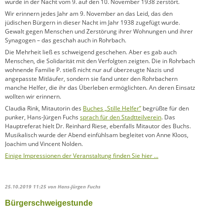
wurde in der Nacht vom 9. auf den 10. November 1938 zerstört.
Wir erinnern jedes Jahr am 9. November an das Leid, das den
jüdischen Bürgern in dieser Nacht im Jahr 1938 zugefügt wurde.
Gewalt gegen Menschen und Zerstörung ihrer Wohnungen und ihrer
Synagogen – das geschah auch in Rohrbach.
Die Mehrheit ließ es schweigend geschehen. Aber es gab auch
Menschen, die Solidarität mit den Verfolgten zeigten. Die in Rohrbach
wohnende Familie P. stieß nicht nur auf überzeugte Nazis und
angepasste Mitläufer, sondern sie fand unter den Rohrbachern
manche Helfer, die ihr das Überleben ermöglichten. An deren Einsatz
wollten wir erinnern.
Claudia Rink, Mitautorin des
Buches „Stille Helfer”
begrüßte für den
punker, Hans-Jürgen Fuchs
sprach für den Stadtteilverein
. Das
Hauptreferat hielt Dr. Reinhard Riese, ebenfalls Mitautor des Buchs.
Musikalisch wurde der Abend einfühlsam begleitet von Anne Kloos,
Joachim und Vincent Nolden.
Einige Impressionen der Veranstaltung finden Sie hier ...
25.10.2019 11:25
von Hans-Jürgen Fuchs
Bürgerschweigestunde