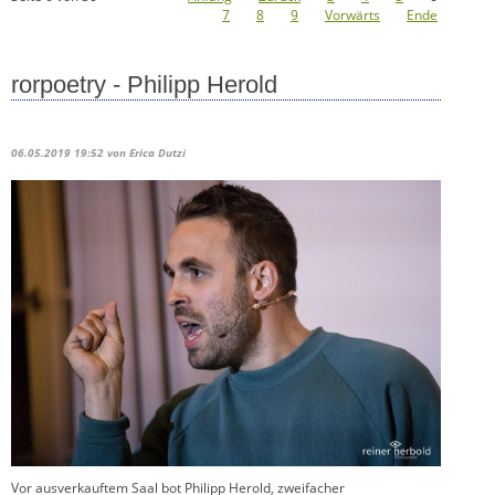
7
8
9
Vorwärts
Ende
rorpoetry - Philipp Herold
06.05.2019 19:52
von Erica Dutzi
Vor ausverkauftem Saal bot Philipp Herold, zweifacher