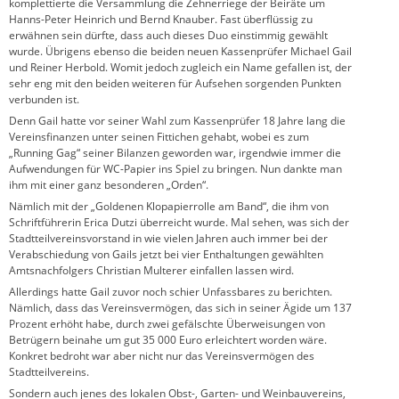
komplettierte die Versammlung die Zehnerriege der Beiräte um
Hanns-Peter Heinrich und Bernd Knauber. Fast überflüssig zu
erwähnen sein dürfte, dass auch dieses Duo einstimmig gewählt
wurde. Übrigens ebenso die beiden neuen Kassenprüfer Michael Gail
und Reiner Herbold. Womit jedoch zugleich ein Name gefallen ist, der
sehr eng mit den beiden weiteren für Aufsehen sorgenden Punkten
verbunden ist.
Denn Gail hatte vor seiner Wahl zum Kassenprüfer 18 Jahre lang die
Vereinsfinanzen unter seinen Fittichen gehabt, wobei es zum
„Running Gag“ seiner Bilanzen geworden war, irgendwie immer die
Aufwendungen für WC-Papier ins Spiel zu bringen. Nun dankte man
ihm mit einer ganz besonderen „Orden“.
Nämlich mit der „Goldenen Klopapierrolle am Band“, die ihm von
Schriftführerin Erica Dutzi überreicht wurde. Mal sehen, was sich der
Stadtteilvereinsvorstand in wie vielen Jahren auch immer bei der
Verabschiedung von Gails jetzt bei vier Enthaltungen gewählten
Amtsnachfolgers Christian Multerer einfallen lassen wird.
Allerdings hatte Gail zuvor noch schier Unfassbares zu berichten.
Nämlich, dass das Vereinsvermögen, das sich in seiner Ägide um 137
Prozent erhöht habe, durch zwei gefälschte Überweisungen von
Betrügern beinahe um gut 35 000 Euro erleichtert worden wäre.
Konkret bedroht war aber nicht nur das Vereinsvermögen des
Stadtteilvereins.
Sondern auch jenes des lokalen Obst-, Garten- und Weinbauvereins,