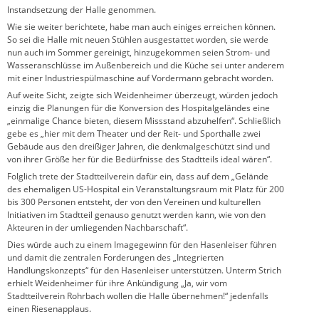
Instandsetzung der Halle genommen.
Wie sie weiter berichtete, habe man auch einiges erreichen können.
So sei die Halle mit neuen Stühlen ausgestattet worden, sie werde
nun auch im Sommer gereinigt, hinzugekommen seien Strom- und
Wasseranschlüsse im Außenbereich und die Küche sei unter anderem
mit einer Industriespülmaschine auf Vordermann gebracht worden.
Auf weite Sicht, zeigte sich Weidenheimer überzeugt, würden jedoch
einzig die Planungen für die Konversion des Hospitalgeländes eine
„einmalige Chance bieten, diesem Missstand abzuhelfen“. Schließlich
gebe es „hier mit dem Theater und der Reit- und Sporthalle zwei
Gebäude aus den dreißiger Jahren, die denkmalgeschützt sind und
von ihrer Größe her für die Bedürfnisse des Stadtteils ideal wären“.
Folglich trete der Stadtteilverein dafür ein, dass auf dem „Gelände
des ehemaligen US-Hospital ein Veranstaltungsraum mit Platz für 200
bis 300 Personen entsteht, der von den Vereinen und kulturellen
Initiativen im Stadtteil genauso genutzt werden kann, wie von den
Akteuren in der umliegenden Nachbarschaft“.
Dies würde auch zu einem Imagegewinn für den Hasenleiser führen
und damit die zentralen Forderungen des „Integrierten
Handlungskonzepts“ für den Hasenleiser unterstützen. Unterm Strich
erhielt Weidenheimer für ihre Ankündigung „Ja, wir vom
Stadtteilverein Rohrbach wollen die Halle übernehmen!“ jedenfalls
einen Riesenapplaus.