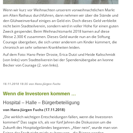
Wenn wir kurz vor Weihnachten unserem vorweihnachtlichen Markt
am Alten Rathaus durchführen, dann nehmen wir über die Stände und
den Glühweinverkauf einiges an Geld ein. Doch dieses Geld verbleibt
nicht beim Stadtteilverein, sondern wird in voller Höhe für einen guten
Zweck gespendet. Beim Weihnachtsmarkt 2018 kamen auf diese
Weise 2.300 € zusammen. Dieses Geld wurde nun an die Stiftung
Courage übergeben, die sich unter anderem um Kinder kümmert, die
chronisch an sehr seltenen Krankheiten leiden.
Auf dem Foto: Hans-Peter Droste, Erica Dutzi und Heide Kaltschmidt
(von links) vom Stadtteilverein bei der Spendenübergabe an Ivonne
Becker von Courage (2. von links).
18.11.2018 18:35
von Hans-Jürgen Fuchs
Wenn die Investoren kommen …
Hospital – Halle – Bürgerbeteiligung
von Hans-Jürgen Fuchs (17.11.2018)
„Die wirklich wichtigen Entscheidungen fallen, wenn die Investoren
kommen!” Das sagte ich, als vor fünf Jahren die Diskussion um die
Zukunft des Hospitalgeländes begannen. „Aber nein”, wurde man von
Seiten der Stadt nicht müde zu beteuern, „die Bürger werden