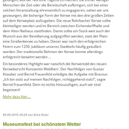
Menschen die Zeit oder die Bereitschaft aufbringen, sich bei einer
solchen Veranstaltung ehrenamtlich zu engagieren, sahen wir uns
gezwungen, die bisherige Form der Kerwe mit den drei großen Zelten
auf dem Kerweplatz aufzugeben. Die neue Rohrbacher Kerwe sollte
kleinteiliger werden und im Bereich zwischen Eichendorffhalle und
dem Alten Rathaus stattfinden. Damit sollte ein Stück weit auch der
Wunsch aus der Bevölkerung aufgegriffen werden, statt der Platz-
eine Straßenkerwe zu haben. Dieser war nach den erfolgreichen
Feiern zum 1250. Jubiläum unseres Stadtteils häufig geäußert
worden. Der traditionelle Rahmen der Kerwe konnte allerdings
erfolgreich bewahrt werden …
Ein besonderes Highlight war natürlich die Kerweredd des neuen
Kerweborscht Konstantin Waldherr. Der Nachfolger von Gustav
Knauber und Bernd Frauenfeld erledigte die Aufgabe mit Bravour.
„Ich bin stolz auf meinen Nachfolger, richtiggehend stolz!“, sagte
Bernd Frauenfeld. Dem ist nichts hinzuzufügen, auch wir sind
begeistert!
Mehr dazu hier …
06.06.2019 20:28
von Erica Dutzi
Museumsfest bei schönstem Wetter