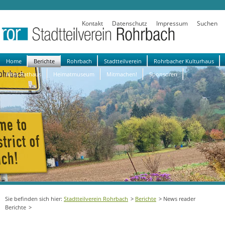
Kontakt
Datenschutz
Impressum
Suchen
Navigation
Home
Berichte
Rohrbach
Stadtteilverein
Rohrbacher Kulturhaus
überspringen
Altes Rathaus
Heimatmuseum
Mitmachen!
Sponsoren
Stadtteilverein Rohrbach
Berichte
News reader
Berichte