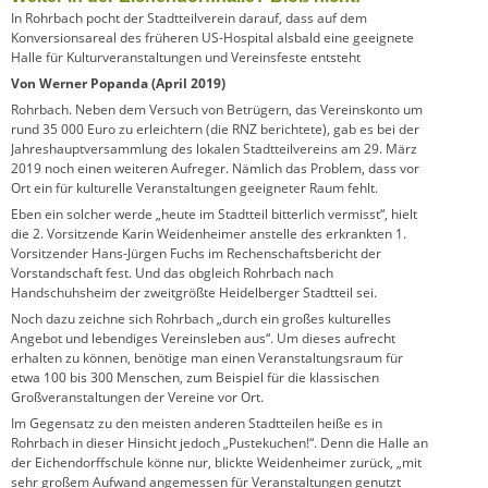
In Rohrbach pocht der Stadtteilverein darauf, dass auf dem
Konversionsareal des früheren US-Hospital alsbald eine geeignete
Halle für Kulturveranstaltungen und Vereinsfeste entsteht
Von Werner Popanda (April 2019)
Rohrbach. Neben dem Versuch von Betrügern, das Vereinskonto um
rund 35 000 Euro zu erleichtern (die RNZ berichtete), gab es bei der
Jahreshauptversammlung des lokalen Stadtteilvereins am 29. März
2019 noch einen weiteren Aufreger. Nämlich das Problem, dass vor
Ort ein für kulturelle Veranstaltungen geeigneter Raum fehlt.
Eben ein solcher werde „heute im Stadtteil bitterlich vermisst“, hielt
die 2. Vorsitzende Karin Weidenheimer anstelle des erkrankten 1.
Vorsitzender Hans-Jürgen Fuchs im Rechenschaftsbericht der
Vorstandschaft fest. Und das obgleich Rohrbach nach
Handschuhsheim der zweitgrößte Heidelberger Stadtteil sei.
Noch dazu zeichne sich Rohrbach „durch ein großes kulturelles
Angebot und lebendiges Vereinsleben aus“. Um dieses aufrecht
erhalten zu können, benötige man einen Veranstaltungsraum für
etwa 100 bis 300 Menschen, zum Beispiel für die klassischen
Großveranstaltungen der Vereine vor Ort.
Im Gegensatz zu den meisten anderen Stadtteilen heiße es in
Rohrbach in dieser Hinsicht jedoch „Pustekuchen!“. Denn die Halle an
der Eichendorffschule könne nur, blickte Weidenheimer zurück, „mit
sehr großem Aufwand angemessen für Veranstaltungen genutzt