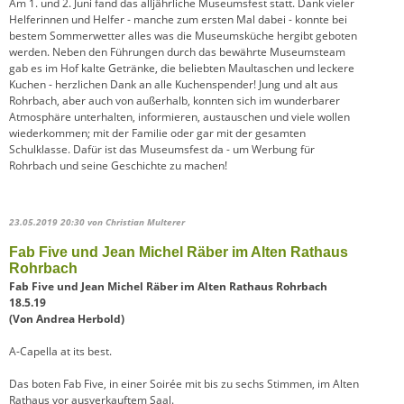
Am 1. und 2. Juni fand das alljährliche Museumsfest statt. Dank vieler
Helferinnen und Helfer - manche zum ersten Mal dabei - konnte bei
bestem Sommerwetter alles was die Museumsküche hergibt geboten
werden. Neben den Führungen durch das bewährte Museumsteam
gab es im Hof kalte Getränke, die beliebten Maultaschen und leckere
Kuchen - herzlichen Dank an alle Kuchenspender! Jung und alt aus
Rohrbach, aber auch von außerhalb, konnten sich im wunderbarer
Atmosphäre unterhalten, informieren, austauschen und viele wollen
wiederkommen; mit der Familie oder gar mit der gesamten
Schulklasse. Dafür ist das Museumsfest da - um Werbung für
Rohrbach und seine Geschichte zu machen!
23.05.2019 20:30
von Christian Multerer
Fab Five und Jean Michel Räber im Alten Rathaus
Rohrbach
Fab Five und Jean Michel Räber im Alten Rathaus Rohrbach
18.5.19
(Von Andrea Herbold)
A-Capella at its best.
Das boten Fab Five, in einer Soirée mit bis zu sechs Stimmen, im Alten
Rathaus vor ausverkauftem Saal.