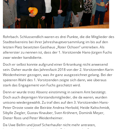
Rohrbach. Schlussendlich waren es drei Punkte, die die Mitglieder des
Stadtteilvereins bei ihrer Jahreshauptversammlung im bis auf den
letzten Platz besetzten Gasthaus „Roter Ochsen“ umtrieben. Als
allererster zu nennen ist, dass der 1. Vorsitzende Hans-Jürgen Fuchs
zwar wieder kandidierte.
Doch er selbst konnte aufgrund einer Erkrankung nicht anwesend
sein. Daher wurde das Jahresfazit 2018 von der 2. Vorsitzenden Karin
Weidenheimer gezogen, was ihr ganz ausgezeichnet gelang. Bei der
späteren Wahl des 1. Vorsitzenden zeigte sich dann, wie überaus
stark das Engagement von Fuchs geschätzt wird.
Denn er wurde trotz Absenz einstimmig in seinem Amt bestätigt.
Doch auch diejenigen Vorstandsmitglieder, die da waren, wurden
unisono wiedergewählt. Zu traf dies auf den 3. Vorsitzenden Hans-
Peter Droste sowie die Beiräte Andrea Herbold, Heide Kaltschmidt,
Sibylle Ziegler, Gustav Knauber, Sven Kröhnert, Dominik Meyer,
Dieter Roos und Peter Weidenheimer.
Da Uwe Bellm und Josef Scherhaufer nicht mehr antraten,