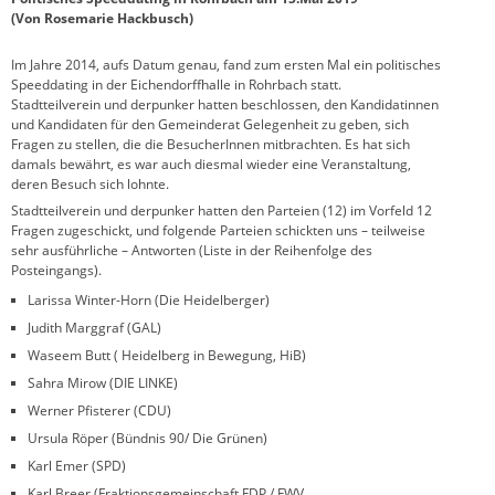
(Von Rosemarie Hackbusch)
Im Jahre 2014, aufs Datum genau, fand zum ersten Mal ein politisches
Speeddating in der Eichendorffhalle in Rohrbach statt.
Stadtteilverein und derpunker hatten beschlossen, den Kandidatinnen
und Kandidaten für den Gemeinderat Gelegenheit zu geben, sich
Fragen zu stellen, die die BesucherInnen mitbrachten. Es hat sich
damals bewährt, es war auch diesmal wieder eine Veranstaltung,
deren Besuch sich lohnte.
Stadtteilverein und derpunker hatten den Parteien (12) im Vorfeld 12
Fragen zugeschickt, und folgende Parteien schickten uns – teilweise
sehr ausführliche – Antworten (Liste in der Reihenfolge des
Posteingangs).
Larissa Winter-Horn (Die Heidelberger)
Judith Marggraf (GAL)
Waseem Butt ( Heidelberg in Bewegung, HiB)
Sahra Mirow (DIE LINKE)
Werner Pfisterer (CDU)
Ursula Röper (Bündnis 90/ Die Grünen)
Karl Emer (SPD)
Karl Breer (Fraktionsgemeinschaft FDP / FWV