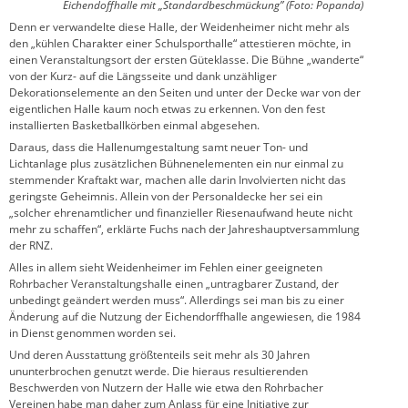
Eichendoffhalle mit „Standardbeschmückung” (Foto: Popanda)
Denn er verwandelte diese Halle, der Weidenheimer nicht mehr als
den „kühlen Charakter einer Schulsporthalle“ attestieren möchte, in
einen Veranstaltungsort der ersten Güteklasse. Die Bühne „wanderte“
von der Kurz- auf die Längsseite und dank unzähliger
Dekorationselemente an den Seiten und unter der Decke war von der
eigentlichen Halle kaum noch etwas zu erkennen. Von den fest
installierten Basketballkörben einmal abgesehen.
Daraus, dass die Hallenumgestaltung samt neuer Ton- und
Lichtanlage plus zusätzlichen Bühnenelementen ein nur einmal zu
stemmender Kraftakt war, machen alle darin Involvierten nicht das
geringste Geheimnis. Allein von der Personaldecke her sei ein
„solcher ehrenamtlicher und finanzieller Riesenaufwand heute nicht
mehr zu schaffen“, erklärte Fuchs nach der Jahreshauptversammlung
der RNZ.
Alles in allem sieht Weidenheimer im Fehlen einer geeigneten
Rohrbacher Veranstaltungshalle einen „untragbarer Zustand, der
unbedingt geändert werden muss“. Allerdings sei man bis zu einer
Änderung auf die Nutzung der Eichendorffhalle angewiesen, die 1984
in Dienst genommen worden sei.
Und deren Ausstattung größtenteils seit mehr als 30 Jahren
ununterbrochen genutzt werde. Die hieraus resultierenden
Beschwerden von Nutzern der Halle wie etwa den Rohrbacher
Vereinen habe man daher zum Anlass für eine Initiative zur