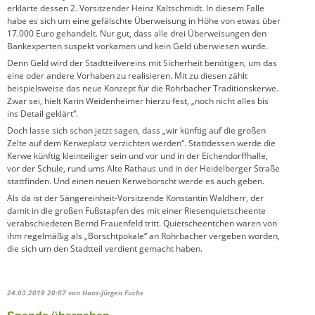
erklärte dessen 2. Vorsitzender Heinz Kaltschmidt. In diesem Falle
habe es sich um eine gefälschte Überweisung in Höhe von etwas über
17.000 Euro gehandelt. Nur gut, dass alle drei Überweisungen den
Bankexperten suspekt vorkamen und kein Geld überwiesen wurde.
Denn Geld wird der Stadtteilvereins mit Sicherheit benötigen, um das
eine oder andere Vorhaben zu realisieren. Mit zu diesen zählt
beispielsweise das neue Konzept für die Rohrbacher Traditionskerwe.
Zwar sei, hielt Karin Weidenheimer hierzu fest, „noch nicht alles bis
ins Detail geklärt“.
Doch lasse sich schon jetzt sagen, dass „wir künftig auf die großen
Zelte auf dem Kerweplatz verzichten werden“. Stattdessen werde die
Kerwe künftig kleinteiliger sein und vor und in der Eichendorffhalle,
vor der Schule, rund ums Alte Rathaus und in der Heidelberger Straße
stattfinden. Und einen neuen Kerweborscht werde es auch geben.
Als da ist der Sängereinheit-Vorsitzende Konstantin Waldherr, der
damit in die großen Fußstapfen des mit einer Riesenquietscheente
verabschiedeten Bernd Frauenfeld tritt. Quietscheentchen waren von
ihm regelmäßig als „Borschtpokale“ an Rohrbacher vergeben worden,
die sich um den Stadtteil verdient gemacht haben.
24.03.2019 20:07
von Hans-Jürgen Fuchs