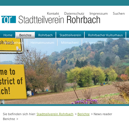
Kontakt
Datenschutz
Impressum
Suchen
Navigation
Home
Berichte
Rohrbach
Stadtteilverein
Rohrbacher Kulturhaus
überspringen
Altes Rathaus
Heimatmuseum
Mitmachen!
Sponsoren
Stadtteilverein Rohrbach
Berichte
News reader
Berichte