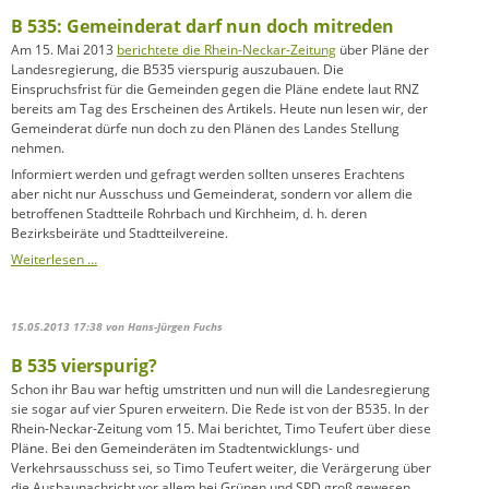
B 535: Gemeinderat darf nun doch mitreden
Am 15. Mai 2013
berichtete die Rhein-Neckar-Zeitung
über Pläne der
Landesregierung, die B535 vierspurig auszubauen. Die
Einspruchsfrist für die Gemeinden gegen die Pläne endete laut RNZ
bereits am Tag des Erscheinen des Artikels. Heute nun lesen wir, der
Gemeinderat dürfe nun doch zu den Plänen des Landes Stellung
nehmen.
Informiert werden und gefragt werden sollten unseres Erachtens
aber nicht nur Ausschuss und Gemeinderat, sondern vor allem die
betroffenen Stadtteile Rohrbach und Kirchheim, d. h. deren
Bezirksbeiräte und Stadtteilvereine.
B
Weiterlesen …
535:
Gemeinderat
darf
15.05.2013 17:38
von Hans-Jürgen Fuchs
nun
doch
B 535 vierspurig?
mitreden
Schon ihr Bau war heftig umstritten und nun will die Landesregierung
sie sogar auf vier Spuren erweitern. Die Rede ist von der B535. In der
Rhein-Neckar-Zeitung vom 15. Mai berichtet, Timo Teufert über diese
Pläne. Bei den Gemeinderäten im Stadtentwicklungs- und
Verkehrsausschuss sei, so Timo Teufert weiter, die Verärgerung über
die Ausbaunachricht vor allem bei Grünen und SPD groß gewesen.