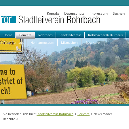
Kontakt
Datenschutz
Impressum
Suchen
Navigation
Home
Berichte
Rohrbach
Stadtteilverein
Rohrbacher Kulturhaus
überspringen
Altes Rathaus
Heimatmuseum
Mitmachen!
Sponsoren
Stadtteilverein Rohrbach
Berichte
News reader
Berichte