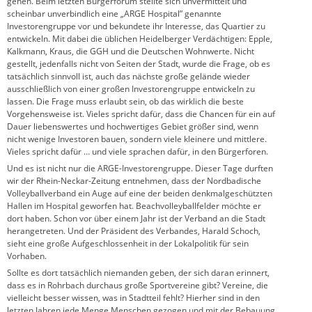
gehen. Beim letzten Bürgerforum stellte sich unvermittelt und
scheinbar unverbindlich eine „ARGE Hospital” genannte
Investorengruppe vor und bekundete ihr Interesse, das Quartier zu
entwickeln. Mit dabei die üblichen Heidelberger Verdächtigen: Epple,
Kalkmann, Kraus, die GGH und die Deutschen Wohnwerte. Nicht
gestellt, jedenfalls nicht von Seiten der Stadt, wurde die Frage, ob es
tatsächlich sinnvoll ist, auch das nächste große gelände wieder
ausschließlich von einer großen Investorengruppe entwickeln zu
lassen. Die Frage muss erlaubt sein, ob das wirklich die beste
Vorgehensweise ist. Vieles spricht dafür, dass die Chancen für ein auf
Dauer liebenswertes und hochwertiges Gebiet größer sind, wenn
nicht wenige Investoren bauen, sondern viele kleinere und mittlere.
Vieles spricht dafür … und viele sprachen dafür, in den Bürgerforen.
Und es ist nicht nur die ARGE-Investorengruppe. Dieser Tage durften
wir der Rhein-Neckar-Zeitung entnehmen, dass der Nordbadische
Volleyballverband ein Auge auf eine der beiden denkmalgeschützten
Hallen im Hospital geworfen hat. Beachvolleyballfelder möchte er
dort haben. Schon vor über einem Jahr ist der Verband an die Stadt
herangetreten. Und der Präsident des Verbandes, Harald Schoch,
sieht eine große Aufgeschlossenheit in der Lokalpolitik für sein
Vorhaben.
Sollte es dort tatsächlich niemanden geben, der sich daran erinnert,
dass es in Rohrbach durchaus große Sportvereine gibt? Vereine, die
vielleicht besser wissen, was in Stadtteil fehlt? Hierher sind in den
letzten Jahren jede Menge Menschen gezogen und mit der Bebauung