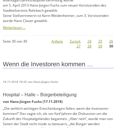
lebendigen Jahreshauptversammlung wurde
am 5. April 2013 Hans-Jürgen Fuchs zum neuen Vorsitzenden des
Stadtteilvereins Rohrbach gewählt.
Seine Stellvertreterin ist Karin Weidenheimer, zum 3. Vorsitzenden
wurde Hans Clauer gewählt.
Neuer
Weiterlesen …
Stadtteilvereinsvorstand
Seite 30 von 30
Anfang
Zurück
24
25
26
27
28
29
30
Wenn die Investoren kommen …
18.11.2018 18:35
von Hans-Jürgen Fuchs
Hospital – Halle – Bürgerbeteiligung
von Hans-Jürgen Fuchs (17.11.2018)
„Die wirklich wichtigen Entscheidungen fallen, wenn die Investoren
kommen!” Das sagte ich, als vor fünf Jahren die Diskussion um die
Zukunft des Hospitalgeländes begannen. „Aber nein”, wurde man von
Seiten der Stadt nicht müde zu beteuern, „die Bürger werden