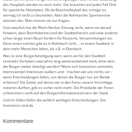
des Hospitals werden es noch mehr. Die brauchen auf jeden Fall Orte
für sportliche Aktivitäten. Ob da Beachvolleyball das richtige ist,
vermag ich nicht zu beurteilen. Aber die Rohrbacher Sportvereine
wüssten das. Man müsste sie nur fragen.
Und natürlich hat die Rhein-Neckar-Zeitung recht, wenn sie darauf
hinweist, dass Bezirksbeirat (und der Stadtteilverein und viele andere)
schon lange einen Raum fordern für Konzerte, Versammlungen etc.
Denn einen solchen gibt es in Rohrbach nicht … in einem Stadtteil, in
dem mehr Menschen leben, als z.B. in Eberbach.
Was ist eine Bürgerbeteiligung wert, wenn ein für den Stadtteil
zentrales Vorhaben zwei Jahre lang weiterentwickelt wird, ohne dass
die Bürger weiter beteiligt werden? Wenn sich Investoren sammeln,
Interessenten Interessen äußern und – machen wir uns nichts vor –
wenn Entscheidungen fallen, von denen die Bürger nur am Rande
erfahren? Die Zettel, auf denen wir in den Foren unsere Vorschläge
notieren durften, gibt es sicher nicht mehr. Die Protokolle der Foren
schlummern sanft auf den Bürgerinformationsservern der Stadt.
Und im Stillen fallen die wirklich wichtigen Entscheidungen. Die
Investoren sind da.
Kommentare