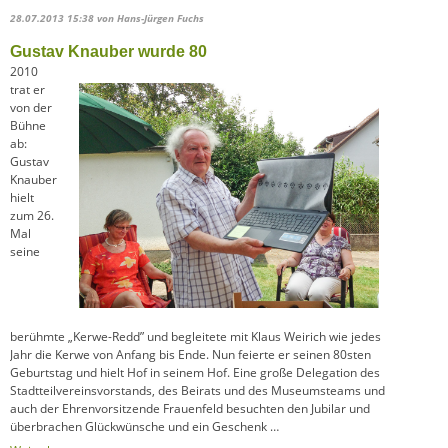
28.07.2013 15:38
von Hans-Jürgen Fuchs
Gustav Knauber wurde 80
2010
trat er
von der
Bühne
ab:
Gustav
Knauber
hielt
zum 26.
Mal
seine
berühmte „Kerwe-Redd” und begleitete mit Klaus Weirich wie jedes
Jahr die Kerwe von Anfang bis Ende. Nun feierte er seinen 80sten
Geburtstag und hielt Hof in seinem Hof. Eine große Delegation des
Stadtteilvereinsvorstands, des Beirats und des Museumsteams und
auch der Ehrenvorsitzende Frauenfeld besuchten den Jubilar und
überbrachen Glückwünsche und ein Geschenk …