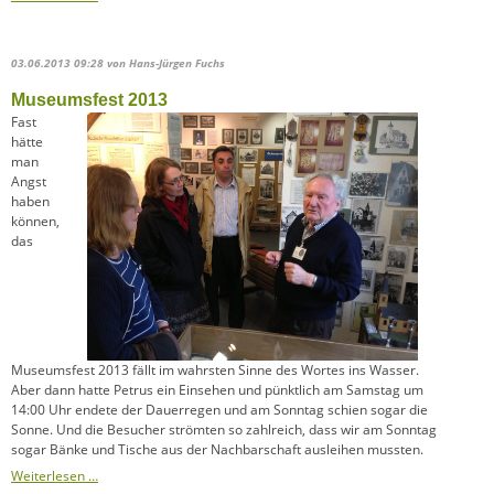
Südstadt
gegründet
03.06.2013 09:28
von Hans-Jürgen Fuchs
Museumsfest 2013
Fast
hätte
man
Angst
haben
können,
das
Museumsfest 2013 fällt im wahrsten Sinne des Wortes ins Wasser.
Aber dann hatte Petrus ein Einsehen und pünktlich am Samstag um
14:00 Uhr endete der Dauerregen und am Sonntag schien sogar die
Sonne. Und die Besucher strömten so zahlreich, dass wir am Sonntag
sogar Bänke und Tische aus der Nachbarschaft ausleihen mussten.
Weiterlesen …