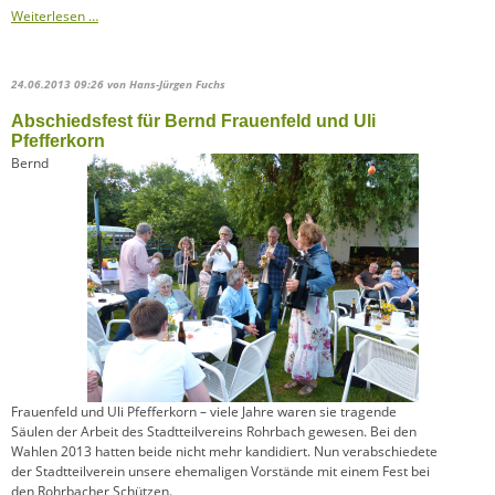
Ein
Weiterlesen …
Zaun
um
die
24.06.2013 09:26
von Hans-Jürgen Fuchs
IGH?
Abschiedsfest für Bernd Frauenfeld und Uli
Pfefferkorn
Bernd
Frauenfeld und Uli Pfefferkorn – viele Jahre waren sie tragende
Säulen der Arbeit des Stadtteilvereins Rohrbach gewesen. Bei den
Wahlen 2013 hatten beide nicht mehr kandidiert. Nun verabschiedete
der Stadtteilverein unsere ehemaligen Vorstände mit einem Fest bei
den Rohrbacher Schützen.