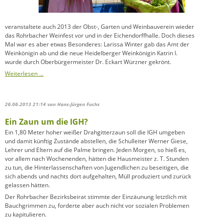
veranstaltete auch 2013 der Obst-, Garten und Weinbauverein wieder
das Rohrbacher Weinfest vor und in der Eichendorffhalle. Doch dieses
Mal war es aber etwas Besonderes: Larissa Winter gab das Amt der
Weinkönigin ab und die neue Heidelberger Weinkönigin Katrin I.
wurde durch Oberbürgermeister Dr. Eckart Würzner gekrönt.
Weiterlesen …
26.06.2013 21:14
von Hans-Jürgen Fuchs
Ein Zaun um die IGH?
Ein 1,80 Meter hoher weißer Drahgitterzaun soll die IGH umgeben
und damit künftig Zustände abstellen, die Schulleiter Werner Giese,
Lehrer und Eltern auf die Palme bringen. Jeden Morgen, so hieß es,
vor allem nach Wochenenden, hätten die Hausmeister z. T. Stunden
zu tun, die Hinterlassenschaften von Jugendlichen zu beseitigen, die
sich abends und nachts dort aufgehalten, Müll produziert und zurück
gelassen hätten.
Der Rohrbacher Bezirksbeirat stimmte der Einzäunung letztlich mit
Bauchgrimmen zu, forderte aber auch nicht vor sozialen Problemen
zu kapitulieren.