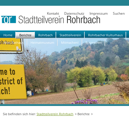
Kontakt
Datenschutz
Impressum
Suchen
Navigation
Home
Berichte
Rohrbach
Stadtteilverein
Rohrbacher Kulturhaus
überspringen
Altes Rathaus
Heimatmuseum
Mitmachen!
Sponsoren
Stadtteilverein Rohrbach
Berichte