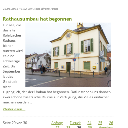
die
katholischen
25.05.2013 11:52
von Hans-Jürgen Fuchs
Gefallenen
des
Rathausumbau hat begonnen
Ersten
Weltkrieg
Für alle, die
das alte
Rohrbacher
Rathaus
bisher
nutzten wird
es eine
schwierige
Zeit: Bis
September
ist das
Gebäude
nicht
zugänglich, der der Umbau hat begonnen. Dafür stehen uns danach
zwei schöne zusätzliche Räume zur Verfügung, die Vieles einfacher
machen werden …
Rathausumbau
Weiterlesen …
hat
begonnen
Seite 29 von 30
Anfang
Zurück
24
25
26
27
28
29
30
Vorwärts