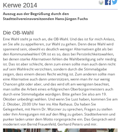
Kerwe 2014
Auszug aus der Begrüßung durch den
Stadtteilvereinsvorsitzenden Hans-Jürgen Fuchs
Die OB-Wahl
Eine Wahl steht ja noch an, die OB-Wahl. Und das ist für mich Anlass,
an Sie alle zu appellieren, zur Wahl zu gehen. Denn diese Wahl wird
spannend sein, obwohl es deutlich weniger Alternativen gibt als bei
den Kommunalwahlen! Oft ist es so, dass bei Persönlichkeitswahlen,
bei denen starke Alternativen fehlen die Wahlbeteiligung sehr niedrig
ist. Das ist aber schlecht, denn zum einen sollte man auch dann nicht
auf sein Wahlrecht verzichten, sondern durch die Stimmabgabe
zeigen, dass einem dieses Recht wichtig ist. Zum anderen sollte man
eine Alternative auch dann unterstützen, wenn man ihr nur wenig
Chancen gibt oder aber, und das wird oft am wenigsten beachtet,
man sollte die Arbeit eines erfolgreichen Oberbürgermeisters auch
durch eine Stimmabgabe würdigen. Bitte gehen Sie also am 19.
Oktober unbedingt wählen. Und wenn Sie Lust haben, kommen Sie am
2. Oktober, 20:00 Uhr hier ins Alte Rathaus. Da haben Sie
Gelegenheit, mit Herrn Dr. Würzner zu sprechen, Fragen zu stellen
oder ihm Anregungen mit auf den Weg zu geben. Stadtteilverein und
punker laden unter dem Motto rorgespräche ein. Das Gespräch wird
moderiert von Bernd Frauenfeld, Gerhard Peters und mir.