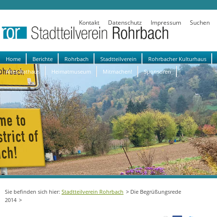
Kontakt
Datenschutz
Impressum
Suchen
Navigation
Home
Berichte
Rohrbach
Stadtteilverein
Rohrbacher Kulturhaus
überspringen
Altes Rathaus
Heimatmuseum
Mitmachen!
Sponsoren
Stadtteilverein Rohrbach
Die Begrüßungsrede
2014