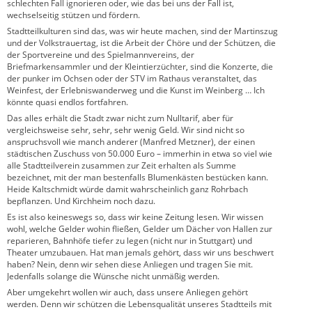
schlechten Fall ignorieren oder, wie das bei uns der Fall ist,
wechselseitig stützen und fördern.
Stadtteilkulturen sind das, was wir heute machen, sind der Martinszug
und der Volkstrauertag, ist die Arbeit der Chöre und der Schützen, die
der Sportvereine und des Spielmannvereins, der
Briefmarkensammler und der Kleintierzüchter, sind die Konzerte, die
der punker im Ochsen oder der STV im Rathaus veranstaltet, das
Weinfest, der Erlebniswanderweg und die Kunst im Weinberg … Ich
könnte quasi endlos fortfahren.
Das alles erhält die Stadt zwar nicht zum Nulltarif, aber für
vergleichsweise sehr, sehr, sehr wenig Geld. Wir sind nicht so
anspruchsvoll wie manch anderer (Manfred Metzner), der einen
städtischen Zuschuss von 50.000 Euro – immerhin in etwa so viel wie
alle Stadtteilverein zusammen zur Zeit erhalten als Summe
bezeichnet, mit der man bestenfalls Blumenkästen bestücken kann.
Heide Kaltschmidt würde damit wahrscheinlich ganz Rohrbach
bepflanzen. Und Kirchheim noch dazu.
Es ist also keineswegs so, dass wir keine Zeitung lesen. Wir wissen
wohl, welche Gelder wohin fließen, Gelder um Dächer von Hallen zur
reparieren, Bahnhöfe tiefer zu legen (nicht nur in Stuttgart) und
Theater umzubauen. Hat man jemals gehört, dass wir uns beschwert
haben? Nein, denn wir sehen diese Anliegen und tragen Sie mit.
Jedenfalls solange die Wünsche nicht unmäßig werden.
Aber umgekehrt wollen wir auch, dass unsere Anliegen gehört
werden. Denn wir schützen die Lebensqualität unseres Stadtteils mit