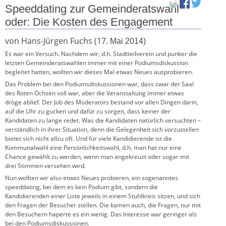
Speeddating zur Gemeinderatswahl
oder: Die Kosten des Engagement
von Hans-Jürgen Fuchs (17
. Mai 2014)
Es war ein Versuch. Nachdem wir, d.h. Stadtteilverein und punker die
letzten Gemeinderatswahlen immer mit einer Podiumsdiskussion
begleitet hatten, wollten wir dieses Mal etwas Neues ausprobieren.
Das Problem bei den Podiumsdiskussionen war, dass zwar der Saal
des Roten Ochsen voll war, aber die Veranstaltung immer etwas
dröge ablief. Der Job des Moderators bestand vor allen Dingen darin,
auf die Uhr zu gucken und dafür zu sorgen, dass keiner der
Kandidaten zu lange redet. Was die Kandidaten natürlich versuchten –
verständlich in ihrer Situation, denn die Gelegenheit sich vorzustellen
bietet sich nicht allzu oft. Und für viele Kandidierende ist die
Kommunalwahl eine Persönlichkeitswahl, d.h. man hat nur eine
Chance gewählt zu werden, wenn man angekreuzt oder sogar mit
drei Stimmen versehen wird.
Nun wollten wir also etwas Neues probieren, ein sogenanntes
speeddating, bei dem es kein Podium gibt, sondern die
Kandidierenden einer Liste jeweils in einem Stuhlkreis sitzen, und sich
den Fragen der Besucher stellen. Die kamen auch, die Fragen, nur mit
den Besuchern haperte es ein wenig. Das Interesse war geringer als
bei den Podiumsdiskussionen.