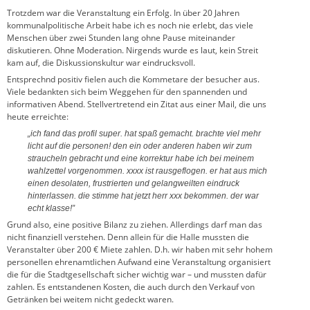
Trotzdem war die Veranstaltung ein Erfolg. In über 20 Jahren
kommunalpolitische Arbeit habe ich es noch nie erlebt, das viele
Menschen über zwei Stunden lang ohne Pause miteinander
diskutieren. Ohne Moderation. Nirgends wurde es laut, kein Streit
kam auf, die Diskussionskultur war eindrucksvoll.
Entsprechnd positiv fielen auch die Kommetare der besucher aus.
Viele bedankten sich beim Weggehen für den spannenden und
informativen Abend. Stellvertretend ein Zitat aus einer Mail, die uns
heute erreichte:
„ich fand das profil super. hat spaß gemacht. brachte viel mehr
licht auf die personen! den ein oder anderen haben wir zum
straucheln gebracht und eine korrektur habe ich bei meinem
wahlzettel vorgenommen. xxxx ist rausgeflogen. er hat aus mich
einen desolaten, frustrierten und gelangweilten eindruck
hinterlassen. die stimme hat jetzt herr xxx bekommen. der war
echt klasse!”
Grund also, eine positive Bilanz zu ziehen. Allerdings darf man das
nicht finanziell verstehen. Denn allein für die Halle mussten die
Veranstalter über 200 € Miete zahlen. D.h. wir haben mit sehr hohem
personellen ehrenamtlichen Aufwand eine Veranstaltung organisiert
die für die Stadtgesellschaft sicher wichtig war – und mussten dafür
zahlen. Es entstandenen Kosten, die auch durch den Verkauf von
Getränken bei weitem nicht gedeckt waren.