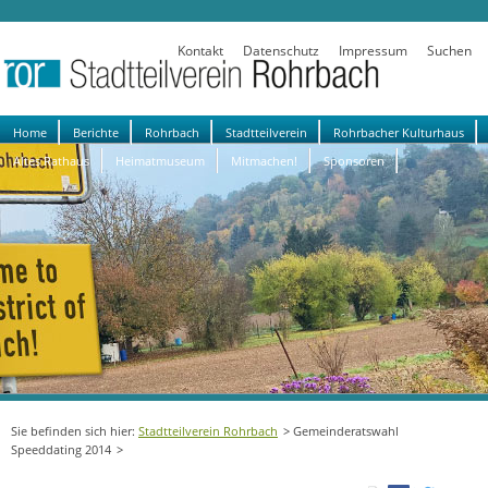
Kontakt
Datenschutz
Impressum
Suchen
Navigation
Home
Berichte
Rohrbach
Stadtteilverein
Rohrbacher Kulturhaus
überspringen
Altes Rathaus
Heimatmuseum
Mitmachen!
Sponsoren
Stadtteilverein Rohrbach
Gemeinderatswahl
Speeddating 2014