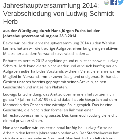
Jahreshauptversammlung 2014:
Verabschiedung von Ludwig Schmidt-
Herb
aus der Würdigung durch Hans-Jürgen Fuchs bei der
Jahreshauptversammlung am 28.3.2014
Bevor wir bei der Jahreshauptversammlung 2014 zu den Wahlen
kamen, hatten wir die traurige Aufgabe, einen langjährigen aktiven
Mitstreiter aus dem Vorstand zu verabschieden …
Er hatte es bereits 2012 angekündigt und nun ist es so weit: Ludwig
Schmitt-Herb kandidierte nicht wieder und wird sich künftig neuen
Aufgaben außerhalb des Vorstands widmen. Viele, viele Jahre war er
Mitglied im Vorstand, immer zuverlässig und und genau. Er hat das
Gesicht unseres Vereins geprägt mit seinen Artikeln, seinen
Geschichten und mit seinen Plakaten.
Ludwigs Entscheidung, das Amt zu übernehmen fiel vor ziemlich
genau 17 Jahren (21.3.1997). Und dabei hat ein Gespräch auf dem
Männerklo des Ochsen eine wichtige Rolle gespielt. Das ist eine
Geschichte, die nicht in den formellen Rahmen einer
Jahreshauptversammlung passte. Das kann euch Ludwig vielleicht
einmal privat erzählen.
Nun aber wollen wir uns erst einmal kräftig bei Ludwig für seine
Arbeit in den letzten Jahrzehnten bedanken. Der Stadtteilverein hat
sich dazu ein besonderes Geschenk überlegt. Es handelt sich um