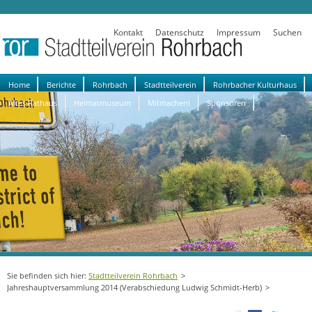
Kontakt
Datenschutz
Impressum
Suchen
Navigation
Home
Berichte
Rohrbach
Stadtteilverein
Rohrbacher Kulturhaus
überspringen
Altes Rathaus
Heimatmuseum
Mitmachen!
Sponsoren
Stadtteilverein Rohrbach
Jahreshauptversammlung 2014 (Verabschiedung Ludwig Schmidt-Herb)