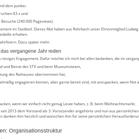
und dem punker.
rschien 63 x und
0 Besuche (240.000 Pageviews).
gagement im Stadtteil. Dieses Mal haben aus Rohrbach unser Ehrenmitglied Ludw
daille erhalten.
Jahrfeiern. Dazu später mehr.
r das vergangene Jahr reden
in riesiges Engagement. Dafür möchte ich mich bei allen bedanken, die im vergan
and und Beirat des STV und beim Museumsteam,
waltung des Rathauses übernommen hat,
regelmäßig engagieren können, aber gerne bereit sind, mit anzupacken, wenn Not 
acken, wenn wir einfach nicht genug Leute haben, z. B. beim Weihnachtsmarkt.
 seit 2013 dem Vorstand als 3. Vorsitzender angehörte und nun aus persönliche
in danken ihm herzlich und wünschen ihm für seine persönlichen Herausforderung
en: Organisationsstruktur