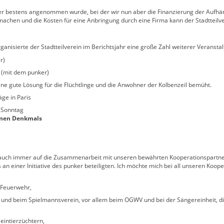
er bestens angenommen wurde, bei der wir nun aber die Finanzierung der Auf
achen und die Kosten für eine Anbringung durch eine Firma kann der Stadtteilver
ganisierte der Stadtteilverein im Berichtsjahr eine große Zahl weiterer Veransta
r)
er (mit dem punker)
ine gute Lösung für die Flüchtlinge und die Anwohner der Kolbenzeil bemüht.
äge in Paris
 Sonntag
enen Denkmals
s auch immer auf die Zusammenarbeit mit unseren bewährten Kooperationspartnern
 an einer Initiative des punker beteiligten. Ich möchte mich bei all unseren Koo
r Feuerwehr,
 und beim Spielmannsverein, vor allem beim OGWV und bei der Sängereinheit, d
eintierzüchtern,