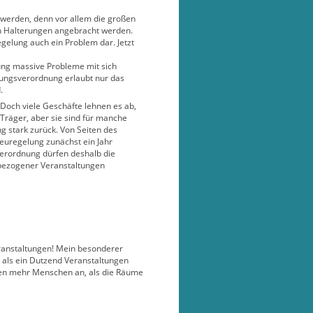
 werden, denn vor allem die großen
en Halterungen angebracht werden.
egelung auch ein Problem dar. Jetzt
lung massive Probleme mit sich
ierungsverordnung erlaubt nur das
.
 Doch viele Geschäfte lehnen es ab,
 Träger, aber sie sind für manche
g stark zurück. Von Seiten des
euregelung zunächst ein Jahr
verordnung dürfen deshalb die
lbezogener Veranstaltungen
eranstaltungen! Mein besonderer
 als ein Dutzend Veranstaltungen
zogen mehr Menschen an, als die Räume