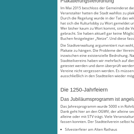
Plakatierungsverordnung
Im Mai 2015 beschloss der Gemeinderat das 
Veranstalter hatten die Stadt wahllos zu p
Durch die Regelung wurde in der Tat das wild
hat sich die Kulturlobby zu Wort gemeldet u
Wer bisher kaum zu Wort kommt, sind die Ver
gebracht. Sie haben aktuell gar keine Möglic
Buchen festgelegter „Netze”. Und diese fas
Die Stadtverwaltung argumentiert nun wohl, 
Plakate zu hängen. Die Probleme der Vereine 
inzwischen eine existenzielle Bedrohung. N
Stadtteilvereins haben wir mehrfach auf di
getestet werden und dann überprüft werden 
Vereine nicht vergessen werden. Es müssen
ausschließlich in den Stadtteilen wieder mö
Die 1250-Jahrfeiern
Das Jubiläumsprogramm ist angel
Das Jahresprogramm wurde 5000 x in Rohrbac
Dank geht hier an den OGWV, der alleine s
alleine oder mit STV trägt. Viele Veranstal
fassen konnten. Der Stadtteilverein selbst h
Silvesterfeier am Alten Rathaus