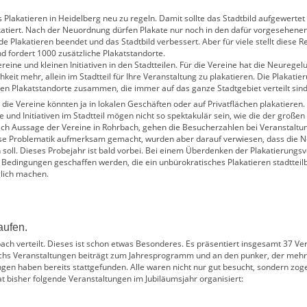
Plakatieren in Heidelberg neu zu regeln. Damit sollte das Stadtbild aufgewertet
lakatiert. Nach der Neuordnung dürfen Plakate nur noch in den dafür vorgesehen
e Plakatieren beendet und das Stadtbild verbessert. Aber für viele stellt diese R
nd fordert 1000 zusätzliche Plakatstandorte.
eine und kleinen Initiativen in den Stadtteilen. Für die Vereine hat die Neurege
hkeit mehr, allein im Stadtteil für Ihre Veranstaltung zu plakatieren. Die Plakat
sen Plakatstandorte zusammen, die immer auf das ganze Stadtgebiet verteilt sind
die Vereine könnten ja in lokalen Geschäften oder auf Privatflächen plakatieren.
und Initiativen im Stadtteil mögen nicht so spektakulär sein, wie die der großen
ach Aussage der Vereine in Rohrbach, gehen die Besucherzahlen bei Veranstaltun
ese Problematik aufmerksam gemacht, wurden aber darauf verwiesen, dass die N
soll. Dieses Probejahr ist bald vorbei. Bei einem Überdenken der Plakatierungs
 Bedingungen geschaffen werden, die ein unbürokratisches Plakatieren stadttei
glich machen.
aufen.
h verteilt. Dieses ist schon etwas Besonderes. Es präsentiert insgesamt 37 V
echs Veranstaltungen beiträgt zum Jahresprogramm und an den punker, der mehr
tungen haben bereits stattgefunden. Alle waren nicht nur gut besucht, sondern 
at bisher folgende Veranstaltungen im Jubiläumsjahr organisiert: