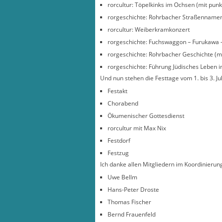
rorcultur: Töpelkinks im Ochsen (mit punk
rorgeschichte: Rohrbacher Straßennamen
rorcultur: Weiberkramkonzert
rorgeschichte: Fuchswaggon – Furukawa –
rorgeschichte: Rohrbacher Geschichte (m
rorgeschichte: Führung Jüdisches Leben i
Und nun stehen die Festtage vom 1. bis 3. Juli
Festakt
Chorabend
Ökumenischer Gottesdienst
rorcultur mit Max Nix
Festdorf
Festzug
Ich danke allen Mitgliedern im Koordinierun
Uwe Bellm
Hans-Peter Droste
Thomas Fischer
Bernd Frauenfeld