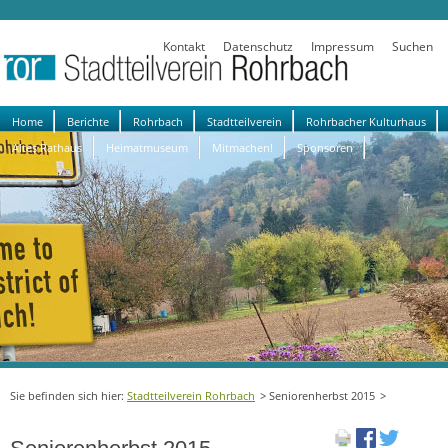
Kontakt
Datenschutz
Impressum
Suchen
Navigation
Home
Berichte
Rohrbach
Stadtteilverein
Rohrbacher Kulturhaus
überspringen
Altes Rathaus
Heimatmuseum
Mitmachen!
Sponsoren
Stadtteilverein Rohrbach
Seniorenherbst 2015