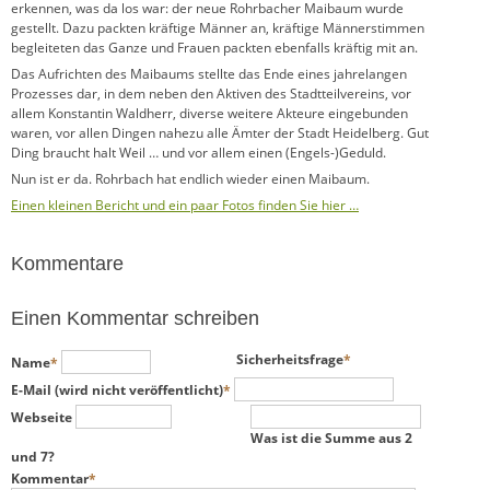
erkennen, was da los war: der neue Rohrbacher Maibaum wurde
gestellt. Dazu packten kräftige Männer an, kräftige Männerstimmen
begleiteten das Ganze und Frauen packten ebenfalls kräftig mit an.
Das Aufrichten des Maibaums stellte das Ende eines jahrelangen
Prozesses dar, in dem neben den Aktiven des Stadtteilvereins, vor
allem Konstantin Waldherr, diverse weitere Akteure eingebunden
waren, vor allen Dingen nahezu alle Ämter der Stadt Heidelberg. Gut
Ding braucht halt Weil … und vor allem einen (Engels-)Geduld.
Nun ist er da. Rohrbach hat endlich wieder einen Maibaum.
Einen kleinen Bericht und ein paar Fotos finden Sie hier …
Kommentare
Einen Kommentar schreiben
Pflichtfeld
Pflichtfeld
Sicherheitsfrage
*
Name
*
Pflichtfeld
E-Mail (wird nicht veröffentlicht)
*
Webseite
Was ist die Summe aus 2
und 7?
Pflichtfeld
Kommentar
*