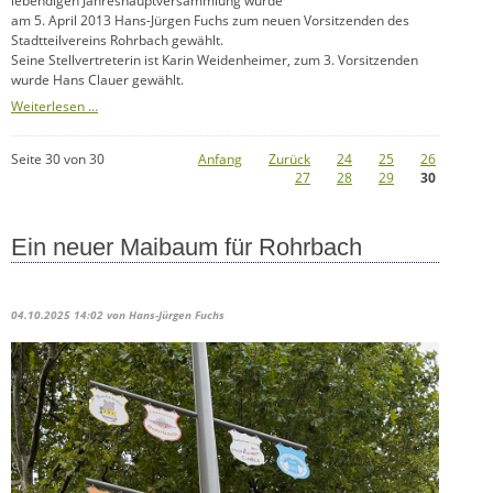
lebendigen Jahreshauptversammlung wurde
am 5. April 2013 Hans-Jürgen Fuchs zum neuen Vorsitzenden des
Stadtteilvereins Rohrbach gewählt.
Seine Stellvertreterin ist Karin Weidenheimer, zum 3. Vorsitzenden
wurde Hans Clauer gewählt.
Neuer
Weiterlesen …
Stadtteilvereinsvorstand
Seite 30 von 30
Anfang
Zurück
24
25
26
27
28
29
30
Ein neuer Maibaum für Rohrbach
04.10.2025 14:02
von Hans-Jürgen Fuchs