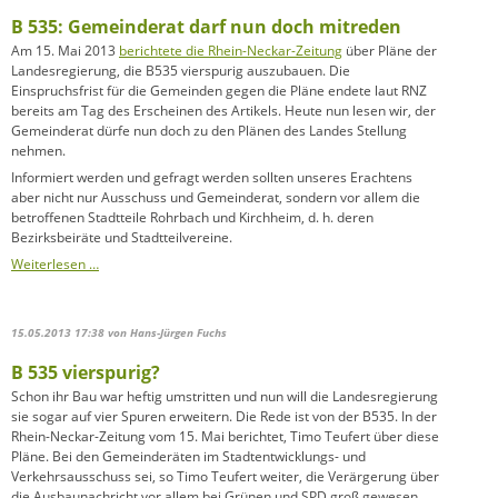
B 535: Gemeinderat darf nun doch mitreden
Am 15. Mai 2013
berichtete die Rhein-Neckar-Zeitung
über Pläne der
Landesregierung, die B535 vierspurig auszubauen. Die
Einspruchsfrist für die Gemeinden gegen die Pläne endete laut RNZ
bereits am Tag des Erscheinen des Artikels. Heute nun lesen wir, der
Gemeinderat dürfe nun doch zu den Plänen des Landes Stellung
nehmen.
Informiert werden und gefragt werden sollten unseres Erachtens
aber nicht nur Ausschuss und Gemeinderat, sondern vor allem die
betroffenen Stadtteile Rohrbach und Kirchheim, d. h. deren
Bezirksbeiräte und Stadtteilvereine.
B
Weiterlesen …
535:
Gemeinderat
darf
15.05.2013 17:38
von Hans-Jürgen Fuchs
nun
doch
B 535 vierspurig?
mitreden
Schon ihr Bau war heftig umstritten und nun will die Landesregierung
sie sogar auf vier Spuren erweitern. Die Rede ist von der B535. In der
Rhein-Neckar-Zeitung vom 15. Mai berichtet, Timo Teufert über diese
Pläne. Bei den Gemeinderäten im Stadtentwicklungs- und
Verkehrsausschuss sei, so Timo Teufert weiter, die Verärgerung über
die Ausbaunachricht vor allem bei Grünen und SPD groß gewesen.