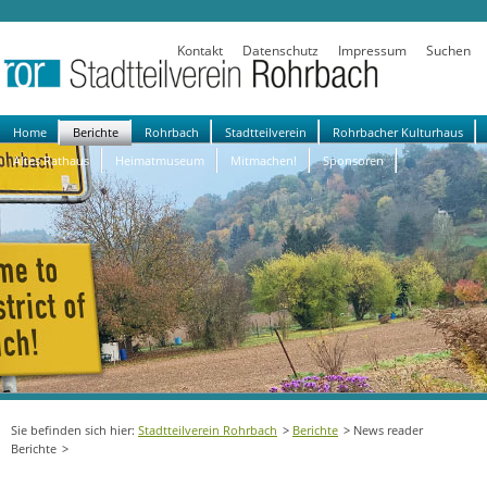
Kontakt
Datenschutz
Impressum
Suchen
Navigation
Home
Berichte
Rohrbach
Stadtteilverein
Rohrbacher Kulturhaus
überspringen
Altes Rathaus
Heimatmuseum
Mitmachen!
Sponsoren
Stadtteilverein Rohrbach
Berichte
News reader
Berichte