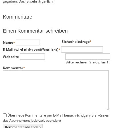
gegeben. Das ist sehr ärgerlich!
Kommentare
Einen Kommentar schreiben
Pflichtfeld
Pflichtfeld
Sicherheitsfrage
*
Name
*
Pflichtfeld
E-Mail (wird nicht veröffentlicht)
*
Webseite
Bitte rechnen Sie 6 plus 1.
Pflichtfeld
Kommentar
*
Über neue Kommentare per E-Mail benachrichtigen (Sie können
das Abonnement jederzeit beenden)
Kommentar absenden