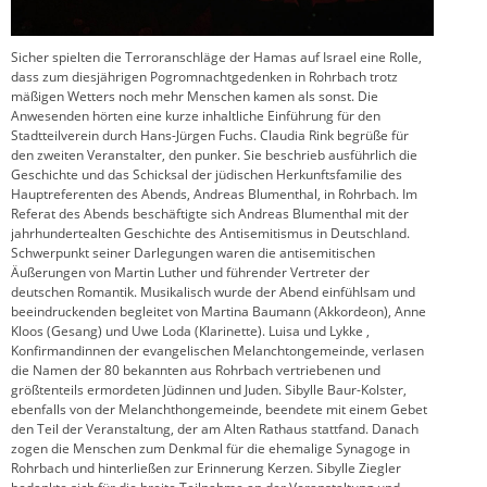
Sicher spielten die Terroranschläge der Hamas auf Israel eine Rolle,
dass zum diesjährigen Pogromnachtgedenken in Rohrbach trotz
mäßigen Wetters noch mehr Menschen kamen als sonst. Die
Anwesenden hörten eine kurze inhaltliche Einführung für den
Stadtteilverein durch Hans-Jürgen Fuchs. Claudia Rink begrüße für
den zweiten Veranstalter, den punker. Sie beschrieb ausführlich die
Geschichte und das Schicksal der jüdischen Herkunftsfamilie des
Hauptreferenten des Abends, Andreas Blumenthal, in Rohrbach. Im
Referat des Abends beschäftigte sich Andreas Blumenthal mit der
jahrhundertealten Geschichte des Antisemitismus in Deutschland.
Schwerpunkt seiner Darlegungen waren die antisemitischen
Äußerungen von Martin Luther und führender Vertreter der
deutschen Romantik. Musikalisch wurde der Abend einfühlsam und
beeindruckenden begleitet von Martina Baumann (Akkordeon), Anne
Kloos (Gesang) und Uwe Loda (Klarinette). Luisa und Lykke ,
Konfirmandinnen der evangelischen Melanchtongemeinde, verlasen
die Namen der 80 bekannten aus Rohrbach vertriebenen und
größtenteils ermordeten Jüdinnen und Juden. Sibylle Baur-Kolster,
ebenfalls von der Melanchthongemeinde, beendete mit einem Gebet
den Teil der Veranstaltung, der am Alten Rathaus stattfand. Danach
zogen die Menschen zum Denkmal für die ehemalige Synagoge in
Rohrbach und hinterließen zur Erinnerung Kerzen. Sibylle Ziegler