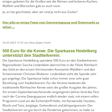
einiges geboten für die Großen wie die Kleinen und leckeren Kuchen,
Waffeln und Würstchen gab es auch noch.
Ja, es hat geschüttet, aber wir sind ja nicht aus Zucker!
Hier gibt es einige Fotos vom Sommertagszug und Ostermarkt zu
sehen …
24.03.2023 17:22
von Hans-Jürgen Fuchs
500 Euro für die Kerwe. Die Sparkasse Heidelberg
unterstützt den Stadtteilverein.
Die Sparkasse Heidelberg spendete 500 Euro an den Stadtteilverein.
Regionalleiter Sascha Lindenblatt überreichte in der Filiale Rohrbach
das Geld an den ersten Vorsitzenden Konstantin Waldherr und den
Schatzmeister Christian Multerer. Lindenblatt sieht die Spende sehr
gut angelegt. Die Sparkasse habe schon immer eine sehr gute
Beziehung zum Stadtteilverein. Für die Vereine bedeutet die
traditionelle Rohrbacher Kerwe stets die größte Ausgabe des Jahres.
Am ersten Septemberwochenende vergangenen Jahres fand das Fest
nach der Corona-Zwangspause endlich wieder statt, mit einem vollen
Programm rund um die Eichendorff-Halle, mit Kerweredd, Fassbier,
Musik und Tanz, Jonglage, Gottesdienst und Jahrgangsessen. Der
Stadtteilverein sei gut durch die Pandemie gekommen, es habe so