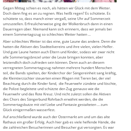
Gegen Mittag schien es noch, als hätten wir Glück mit dem Wetter.
Doch dann fing es an zu regnen. Was heißt regen? Es schüttete. Es
schüttete so, dass manch einer vergaß, seine Uhr auf Sommerzeit
umzustellen. Erfreulicherweise ging der Wolkenbruch dann in einen
Dauerregen über. Niemand kann sich erinnern, dass wir jemals bei
einem Sommertagszug so schlechtes Wetter hatten …
Aber schlechtes Wetter ist das eine, gute Laune das andere. Denn die
hatten die Aktiven des Stadtteilvereins und ihre vielen, vielen Helfer.
Und gute Laune hatten auch Eltern und Kinder, sodass wir zwar nicht
alle Sommertagsbrezel unter die Leute bringen konnten, aber
letztendlich doch zufrieden sein können. Denn auch an diesem
verregneten Sommertagszug nahmen mehrere hundert Menschen
teil, die Bands spielten, der Kinderchor der Sängereinheit sang kräftig,
die Kleintierzüchter steuerten einen Wagen mit Tieren bei, der viel
Beachtung durch die Kinder fand, die Feuerwehr zündete und löschte,
die Polizei begleitete und schützte den Zug genauso wie die
Feuerwehr und das Rote Kreuz. Und nicht zuletzt sollen die Aktiven
des Chors des Sängerbund Rohrbach erwähnt werden, die die
Sommertagsbutze mit viel Liebe und Fantasie gestalteten … zum
Glück einigermaßen wasserfest.
Auf anschließend wurde auch der Ostermarkt am und um das alte
Rathaus ein großer Erfolg. Auch hier gab es viele helfende Hände, die
die zahlreichen Besucherinnen und Besucher gut versorgten. Es war