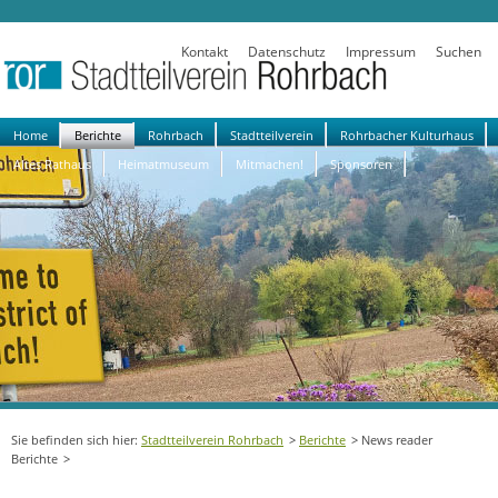
Kontakt
Datenschutz
Impressum
Suchen
Navigation
Home
Berichte
Rohrbach
Stadtteilverein
Rohrbacher Kulturhaus
überspringen
Altes Rathaus
Heimatmuseum
Mitmachen!
Sponsoren
Stadtteilverein Rohrbach
Berichte
News reader
Berichte