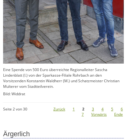
Eine Spende von 500 Euro überreichte Regionalleiter Sascha
Lindenblatt (l.) von der Sparkasse-Filiale Rohrbach an den
Vorsitzenden Konstantin Waldherr (M.) und Schatzmeister Christian
Multerer vom Stadtteilverein.
Bild: Widdrat
Seite 2 von 30
Zurück
1
2
3
4
5
6
7
Vorwärts
Ende
Ärgerlich