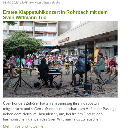
03.08.2023 15:45
von Hans-Jürgen Fuchs
Erstes Klappstuhlkonzert in Rohrbach mit dem
Sven Wittmann Trio
Über hundert Zuhörer hatten am Samstag ihren Klappstuhl
mitgebracht und saßen zufrieden im beschatteten Hof in der Passage
neben dem Netto im Hasenleiser, um, bei freiem Eintritt, den
harmonischen Klängen des Sven Wittman Trios zu lauschen.
Mehr Infos und Fotos hier …