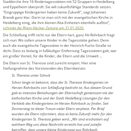
Stadtkirche ihre 16 Kindertagesstätten mit 52 Gruppen in Heidelberg
und Eppelheim überprüft. Sie will zukunftsfähige Standards setzen.
"Eingruppige Kindergärten haben keine Zukunft", sagt Johannes
Brandt ganz klar. Darin ist man sich mit der evangelischen Kirche in
Heidelberg einig, die ihre kleinen Kita-Einheiten ebenfalls auflöst”,
schreibt die Rhein-Neckar-Zeitung am 31.01.2020.
Die Schließung trifft nicht nur die Eltern hart, ganz Alt-Rohrbach fragt
sich nun: Wo sollen unsere Kinder in die Tagesstätte gehen. Denn
auch die evangelische Tagesstätte in der Heinrich-Fuchs-Straße ist
dicht. Dass es bislang in fußläufiger Entfernung Tagesstätten gab, war
ein großer Vorteil, für die Kinder, die Eltern und die Umwelt …
Die Eltern von St. Theresia sind zurecht empört. Hier eine
Stellungnahme des Vorsitzenden des Elternbeirats:
St. Theresia unter Schock
Schon lange ist bekannt, dass der St. Theresia Kindergarten im
Herzen Rohrbachs von Schließung bedroht ist. Aus diesem Grund
gab es intensive Bemühungen der Elternschaft gemeinsam mit der
katholischen Kirche und der Stadt Heidelberg Lösungen für den
Verbleib des Kindergartens im Herzen Rohrbach zu finden. Seit
Donnerstag ist dieser Traum vieler Eltern zerplatzt. Per Brief
wurden die Eltern informiert, dass es keine Zukunft mehr für den
Kindergarten St. Theresia geben wird. „Wir sind erschüttert auf
welchem Weg uns diese Nachricht erreicht hat und zutiefst
betroffen, dass unsere kleine Kinderoase aus Rohrbach