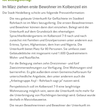
Im März ziehen erste Bewohner im Kolbenzeil ein
Die Stadt Heidelberg schickt uns folgende Presseinformation:
Die neu gebaute Unterkunft für Geflüchtete im Stadtteil
Rohrbach ist im März bezugsfertig. Die ersten Bewohnerinnen
und Bewohner können dann dort einziehen. Belegt wird die
Unterkunft auf dem Grundstück des ehemaligen
Sprachheilkindergartens im Kolbenzeil 7-9 nach und nach
zunächst mit Familien und Einzelpersonen unter anderem aus
Eritrea, Syrien, Afghanistan, dem Iran und Nigeria. Die
Unterkunft bietet Platz für 80 Personen. Sie umfasst zwei
Gebäudeblöcke mit insgesamt rund 1.600 Quadratmetern
Wohn- und Nutzfläche.
Für die Belegung stehen zehn Dreizimmer- und fünf
Zweizimmerwohnungen zur Verfügung. Drei Wohnungen sind
barrierefrei. Es gibt außerdem einen Gemeinschaftsraum für
unterschiedliche Angebote, den unter anderem auch die
„Arbeitsgruppe Asyl – Rohrbach sagt ja“ nutzen wird.
Perspektivisch soll im Kolbenzeil 7-9 eine langfristige
Wohnnutzung möglich sein, wenn die Unterkunft nicht mehr für
die Unterbringung von Flüchtlingen benötigt wird. Gebaut wurde
deshalb in Massivbauweise.
Die neuen Bewohnerinnen und Bewohner der Unterkunft im