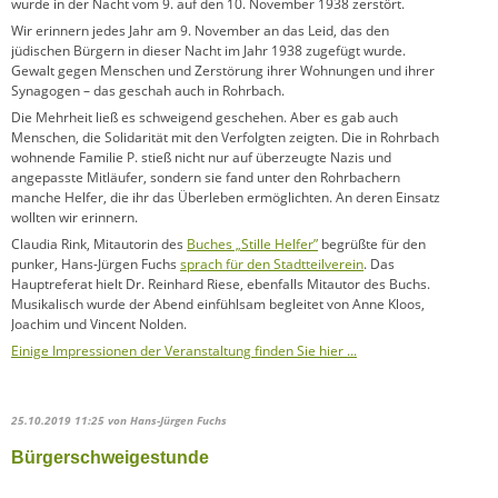
wurde in der Nacht vom 9. auf den 10. November 1938 zerstört.
Wir erinnern jedes Jahr am 9. November an das Leid, das den
jüdischen Bürgern in dieser Nacht im Jahr 1938 zugefügt wurde.
Gewalt gegen Menschen und Zerstörung ihrer Wohnungen und ihrer
Synagogen – das geschah auch in Rohrbach.
Die Mehrheit ließ es schweigend geschehen. Aber es gab auch
Menschen, die Solidarität mit den Verfolgten zeigten. Die in Rohrbach
wohnende Familie P. stieß nicht nur auf überzeugte Nazis und
angepasste Mitläufer, sondern sie fand unter den Rohrbachern
manche Helfer, die ihr das Überleben ermöglichten. An deren Einsatz
wollten wir erinnern.
Claudia Rink, Mitautorin des
Buches „Stille Helfer”
begrüßte für den
punker, Hans-Jürgen Fuchs
sprach für den Stadtteilverein
. Das
Hauptreferat hielt Dr. Reinhard Riese, ebenfalls Mitautor des Buchs.
Musikalisch wurde der Abend einfühlsam begleitet von Anne Kloos,
Joachim und Vincent Nolden.
Einige Impressionen der Veranstaltung finden Sie hier ...
25.10.2019 11:25
von Hans-Jürgen Fuchs
Bürgerschweigestunde