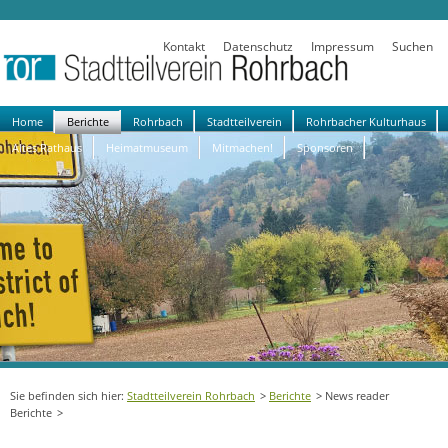
Kontakt
Datenschutz
Impressum
Suchen
Navigation
Home
Berichte
Rohrbach
Stadtteilverein
Rohrbacher Kulturhaus
überspringen
Altes Rathaus
Heimatmuseum
Mitmachen!
Sponsoren
Stadtteilverein Rohrbach
Berichte
News reader
Berichte