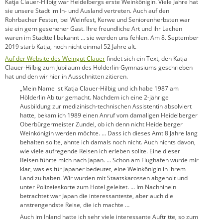
Katja Clauer-Hilbig war Heidelbergs erste Weinkönigin. Viele Jahre hat
sie unsere Stadt im In- und Ausland vertreten. Auch auf den
Rohrbacher Festen, bei Weinfest, Kerwe und Seniorenherbsten war
sie ein gern gesehener Gast. Ihre freundliche Art und ihr Lachen
waren im Stadtteil bekannt … sie werden uns fehlen. Am 8. September
2019 starb Katja, noch nicht einmal 52 Jahre alt.
Auf der Website des Weingut Clauer
findet sich ein Text, den Katja
Clauer-Hilbig zum Jubiläum des Hölderlin-Gymnasiums geschrieben
hat und den wir hier in Ausschnitten zitieren.
„Mein Name ist Katja Clauer-Hilbig und ich habe 1987 am
Hölderlin Abitur gemacht. Nachdem ich eine 2-jährige
Ausbildung zur medizinisch-technischen Assistentin absolviert
hatte, bekam ich 1989 einen Anruf vom damaligen Heidelberger
Oberbürgermeister Zundel, ob ich denn nicht Heidelberger
Weinkönigin werden möchte. … Dass ich dieses Amt 8 Jahre lang
behalten sollte, ahnte ich damals noch nicht. Auch nichts davon,
wie viele aufregende Reisen ich erleben sollte. Eine dieser
Reisen führte mich nach Japan. … Schon am Flughafen wurde mir
klar, was es für Japaner bedeutet, eine Weinkönigin in ihrem
Land zu haben. Wir wurden mit Staatskarossen abgeholt und
unter Polizeieskorte zum Hotel geleitet. … Im Nachhinein
betrachtet war Japan die interessanteste, aber auch die
anstrengendste Reise, die ich machte …
Auch im Inland hatte ich sehr viele interessante Auftritte, so zum