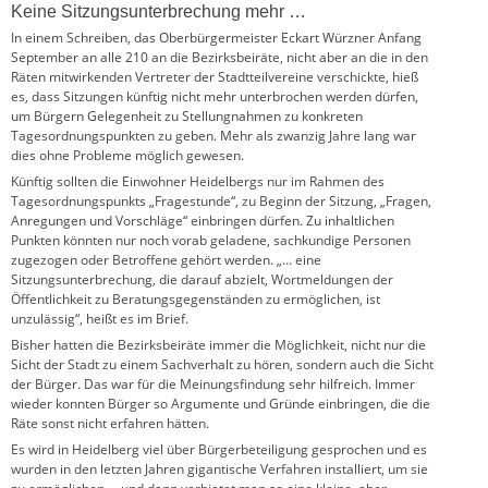
Keine Sitzungsunterbrechung mehr …
In einem Schreiben, das Oberbürgermeister Eckart Würzner Anfang
September an alle 210 an die Bezirksbeiräte, nicht aber an die in den
Räten mitwirkenden Vertreter der Stadtteilvereine verschickte, hieß
es, dass Sitzungen künftig nicht mehr unterbrochen werden dürfen,
um Bürgern Gelegenheit zu Stellungnahmen zu konkreten
Tagesordnungspunkten zu geben. Mehr als zwanzig Jahre lang war
dies ohne Probleme möglich gewesen.
Künftig sollten die Einwohner Heidelbergs nur im Rahmen des
Tagesordnungspunkts „Fragestunde“, zu Beginn der Sitzung, „Fragen,
Anregungen und Vorschläge“ einbringen dürfen. Zu inhaltlichen
Punkten könnten nur noch vorab geladene, sachkundige Personen
zugezogen oder Betroffene gehört werden. „… eine
Sitzungsunterbrechung, die darauf abzielt, Wortmeldungen der
Öffentlichkeit zu Beratungsgegenständen zu ermöglichen, ist
unzulässig“, heißt es im Brief.
Bisher hatten die Bezirksbeiräte immer die Möglichkeit, nicht nur die
Sicht der Stadt zu einem Sachverhalt zu hören, sondern auch die Sicht
der Bürger. Das war für die Meinungsfindung sehr hilfreich. Immer
wieder konnten Bürger so Argumente und Gründe einbringen, die die
Räte sonst nicht erfahren hätten.
Es wird in Heidelberg viel über Bürgerbeteiligung gesprochen und es
wurden in den letzten Jahren gigantische Verfahren installiert, um sie