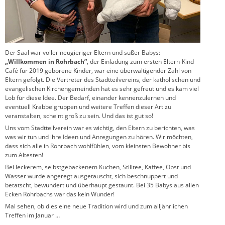
Der Saal war voller neugieriger Eltern und süßer Babys:
„Willkommen in Rohrbach”
, der Einladung zum ersten Eltern-Kind
Café für 2019 geborene Kinder, war eine überwältigender Zahl von
Eltern gefolgt. Die Vertreter des Stadtteilvereins, der katholischen und
evangelischen Kirchengemeinden hat es sehr gefreut und es kam viel
Lob für diese Idee. Der Bedarf, einander kennenzulernen und
eventuell Krabbelgruppen und weitere Treffen dieser Art zu
veranstalten, scheint groß zu sein. Und das ist gut so!
Uns vom Stadtteilverein war es wichtig, den Eltern zu berichten, was
was wir tun und ihre Ideen und Anregungen zu hören. Wir möchten,
dass sich alle in Rohrbach wohlfühlen, vom kleinsten Bewohner bis
zum Ältesten!
Bei leckerem, selbstgebackenem Kuchen, Stilltee, Kaffee, Obst und
Wasser wurde angeregt ausgetauscht, sich beschnuppert und
betatscht, bewundert und überhaupt gestaunt. Bei 35 Babys aus allen
Ecken Rohrbachs war das kein Wunder!
Mal sehen, ob dies eine neue Tradition wird und zum alljährlichen
Treffen im Januar …