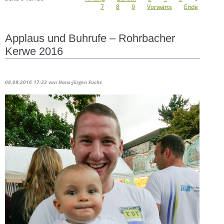
7
8
9
Vorwärts
Ende
Applaus und Buhrufe – Rohrbacher
Kerwe 2016
08.09.2016 17:33
von Hans-Jürgen Fuchs