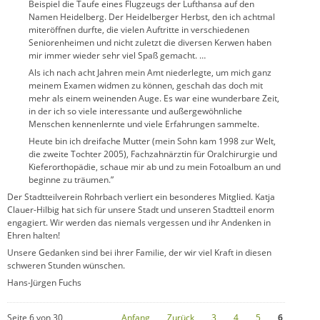
Beispiel die Taufe eines Flugzeugs der Lufthansa auf den
Namen Heidelberg. Der Heidelberger Herbst, den ich achtmal
miteröffnen durfte, die vielen Auftritte in verschiedenen
Seniorenheimen und nicht zuletzt die diversen Kerwen haben
mir immer wieder sehr viel Spaß gemacht. …
Als ich nach acht Jahren mein Amt niederlegte, um mich ganz
meinem Examen widmen zu können, geschah das doch mit
mehr als einem weinenden Auge. Es war eine wunderbare Zeit,
in der ich so viele interessante und außergewöhnliche
Menschen kennenlernte und viele Erfahrungen sammelte.
Heute bin ich dreifache Mutter (mein Sohn kam 1998 zur Welt,
die zweite Tochter 2005), Fachzahnärztin für Oralchirurgie und
Kieferorthopädie, schaue mir ab und zu mein Fotoalbum an und
beginne zu träumen.”
Der Stadtteilverein Rohrbach verliert ein besonderes Mitglied. Katja
Clauer-Hilbig hat sich für unsere Stadt und unseren Stadtteil enorm
engagiert. Wir werden das niemals vergessen und ihr Andenken in
Ehren halten!
Unsere Gedanken sind bei ihrer Familie, der wir viel Kraft in diesen
schweren Stunden wünschen.
Hans-Jürgen Fuchs
Seite 6 von 30
Anfang
Zurück
3
4
5
6