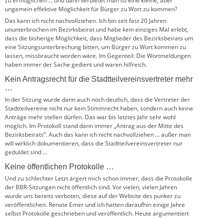
zu ermöglichen … und dann verbietet man so eine kleine, aber
ungemein effektive Möglichkeit für Bürger zu Wort zu kommen?
Das kann ich nicht nachvollziehen. Ich bin seit fast 20 Jahren
ununterbrochen im Bezirksbeirat und habe kein einziges Mal erlebt,
dass die bisherige Möglichkeit, dass Mitglieder des Bezirksbeirats um
eine Sitzungsunterbrechung bitten, um Bürger zu Wort kommen zu
lassen, missbraucht worden wäre. Im Gegenteil: Die Wortmeldungen
haben immer der Sache gedient und waren hilfreich.
Kein Antragsrecht für die Stadtteilvereinsvertreter mehr
…
In der Sitzung wurde dann auch noch deutlich, dass die Vertreter der
Stadtteilvereine nicht nur kein Stimmrecht haben, sondern auch keine
Anträge mehr stellen dürfen. Das war bis letztes Jahr sehr wohl
möglich. Im Protokoll stand dann immer „Antrag aus der Mitte des
Bezirksbeirats”. Auch das kann ich nicht nachvollziehen … außer man
will wirklich dokumentieren, dass die Stadtteilvereinsvertreter nur
geduldet sind …
Keine öffentlichen Protokolle …
Und zu schlechter Letzt ärgert mich schon immer, dass die Protokolle
der BBR-Sitzungen nicht öffentlich sind. Vor vielen, vielen Jahren
wurde uns bereits verboten, diese auf der Website des punker zu
veröffentlichen. Renate Emer und ich hatten daraufhin einige Jahre
selbst Protokolle geschrieben und veröffentlich. Heute argumentiert