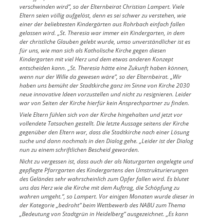
verschwinden wird“, so der Elternbeirat Christian Lampert. Viele
Eltern seien völlig aufgelöst, denn es sei schwer zu verstehen, wie
einer der beliebtesten Kindergärten aus Rohrbach einfach fallen
gelassen wird. „St. Theresia war immer ein Kindergarten, in dem
der christliche Glauben gelebt wurde, umso unverständlicher ist es
für uns, wie man sich als Katholische Kirche gegen diesen
Kindergarten mit viel Herz und dem etwas anderen Konzept
entscheiden kann. „St. Theresia hätte eine Zukunft haben können,
wenn nur der Wille da gewesen wäre“, so der Elternbeirat. „Wir
haben uns bemüht der Stadtkirche ganz im Sinne von Kirche 2030
neue innovative Ideen vorzustellen und nicht zu resignieren. Leider
war von Seiten der Kirche hierfür kein Ansprechpartner zu finden.
Viele Eltern fühlen sich von der Kirche hingehalten und jetzt vor
vollendete Tatsachen gestellt. Die letzte Aussage seitens der Kirche
gegenüber den Eltern war, dass die Stadtkirche nach einer Lösung
suche und dann nochmals in den Dialog gehe. „Leider ist der Dialog
nun zu einem schriftlichen Bescheid geworden.
Nicht zu vergessen ist, dass auch der als Naturgarten angelegte und
gepflegte Pfarrgarten des Kindergartens den Umstrukturierungen
des Geländes sehr wahrscheinlich zum Opfer fallen wird. Es blutet
uns das Herz wie die Kirche mit dem Auftrag, die Schöpfung zu
wahren umgeht.“, so Lampert. Vor einigen Monaten wurde dieser in
der Kategorie „bedroht“ beim Wettbewerb des NABU zum Thema
„Bedeutung von Stadtgrün in Heidelberg“ ausgezeichnet. „Es kann