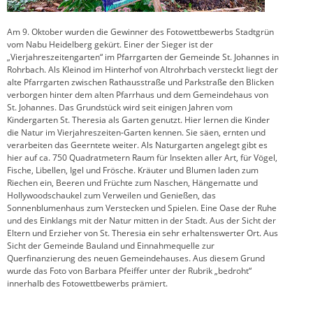
Am 9. Oktober wurden die Gewinner des Fotowettbewerbs Stadtgrün
vom Nabu Heidelberg gekürt. Einer der Sieger ist der
„Vierjahreszeitengarten“ im Pfarrgarten der Gemeinde St. Johannes in
Rohrbach. Als Kleinod im Hinterhof von Altrohrbach versteckt liegt der
alte Pfarrgarten zwischen Rathausstraße und Parkstraße den Blicken
verborgen hinter dem alten Pfarrhaus und dem Gemeindehaus von
St. Johannes. Das Grundstück wird seit einigen Jahren vom
Kindergarten St. Theresia als Garten genutzt. Hier lernen die Kinder
die Natur im Vierjahreszeiten-Garten kennen. Sie säen, ernten und
verarbeiten das Geerntete weiter. Als Naturgarten angelegt gibt es
hier auf ca. 750 Quadratmetern Raum für Insekten aller Art, für Vögel,
Fische, Libellen, Igel und Frösche. Kräuter und Blumen laden zum
Riechen ein, Beeren und Früchte zum Naschen, Hängematte und
Hollywoodschaukel zum Verweilen und Genießen, das
Sonnenblumenhaus zum Verstecken und Spielen. Eine Oase der Ruhe
und des Einklangs mit der Natur mitten in der Stadt. Aus der Sicht der
Eltern und Erzieher von St. Theresia ein sehr erhaltenswerter Ort. Aus
Sicht der Gemeinde Bauland und Einnahmequelle zur
Querfinanzierung des neuen Gemeindehauses. Aus diesem Grund
wurde das Foto von Barbara Pfeiffer unter der Rubrik „bedroht“
innerhalb des Fotowettbewerbs prämiert.