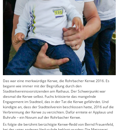
Das war eine merkwürdige Kerwe, die Rohrbacher Kerwe 2016. Es
begann wie immer mit der Begrüßung durch den
Stadtteilvereinsvorsitzenden am Rathaus. Der Schwerpunkt war
diesmal die Kerwe selbst. Fuchs kritisierte das mangelnde
Engagement im Stadtteil, das in der Tat die Kerwe gefährdet. Und
kündigte an, dass der Stadtteilverein beschlossen hatte, 2016 auf die
Verbrennung der Kerwe zu verzichten. Dafür erntete er Applaus und
Buhrufe – ein Novum auf der Rohrbacher Kerwe.
Es folgte die berühmt berüchtigte Kerwe-Redd von Bernd Frauenfeld,
bei der unter anderen Verluschde beklagt wurden: Die Metzgerei