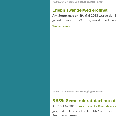
19.05.2013 18:50
von Hans-Jürgen Fuchs
Erlebniswanderweg eröffnet
Am Sonntag, den 19. Mai 2013
wurde der E
gerade maihaften Wetters, war die Eröffnung 
Weiterlesen …
17.05.2013 09:20
von Hans-Jürgen Fuchs
B 535: Gemeinderat darf nun 
Am 15. Mai 2013
berichtete die Rhein-Neck
gegen die Pläne endete laut RNZ bereits am
Stellung nehmen.