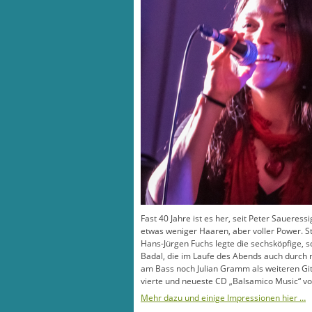
Fast 40 Jahre ist es her, seit Peter Saueres
etwas weniger Haaren, aber voller Power. S
Hans-Jürgen Fuchs legte die sechsköpfige, sc
Badal, die im Laufe des Abends auch durch
am Bass noch Julian Gramm als weiteren Git
vierte und neueste CD „Balsamico Music“ v
Mehr dazu und einige Impressionen hier …