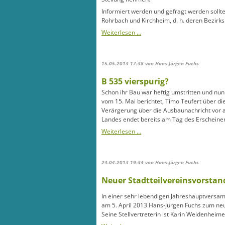
Informiert werden und gefragt werden sollt
Rohrbach und Kirchheim, d. h. deren Bezirks
B
Weiterlesen …
535:
Gemeinderat
darf
15.05.2013 17:38
von Hans-Jürgen Fuchs
nun
doch
B 535 vierspurig?
mitreden
Schon ihr Bau war heftig umstritten und nun 
vom 15. Mai berichtet, Timo Teufert über di
Verärgerung über die Ausbaunachricht vor 
Landes endet bereits am Tag des Erscheinen 
B
Weiterlesen …
535
vierspurig?
24.04.2013 19:34
von Hans-Jürgen Fuchs
Neuer Stadtteilvereinsvorstan
In einer sehr lebendigen Jahreshauptvers
am 5. April 2013 Hans-Jürgen Fuchs zum neu
Seine Stellvertreterin ist Karin Weidenheim