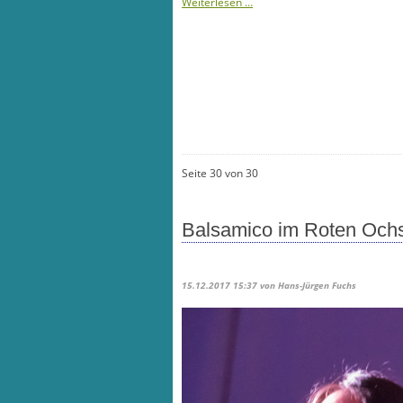
Neuer
Weiterlesen …
Stadtteilvereinsvorstand
Seite 30 von 30
Balsamico im Roten Och
15.12.2017 15:37
von Hans-Jürgen Fuchs