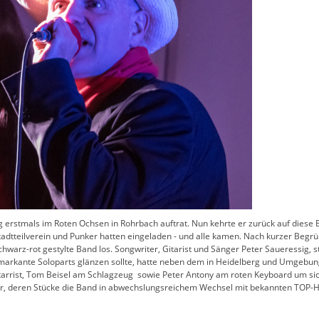
sig erstmals im Roten Ochsen in Rohrbach auftrat. Nun kehrte er zurück auf diese B
tadtteilverein und Punker hatten eingeladen - und alle kamen. Nach kurzer Begr
hwarz-rot gestylte Band los. Songwriter, Gitarist und Sänger Peter Saueressig, s
 markante Soloparts glänzen sollte, hatte neben dem in Heidelberg und Umgeb
arrist, Tom Beisel am Schlagzeug sowie Peter Antony am roten Keyboard um sich
or, deren Stücke die Band in abwechslungsreichem Wechsel mit bekannten TOP-H