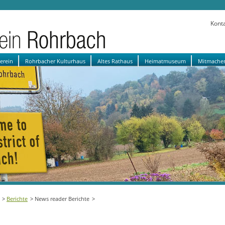
Kont
verein
Rohrbacher Kulturhaus
Altes Rathaus
Heimatmuseum
Mitmache
Berichte
News reader Berichte