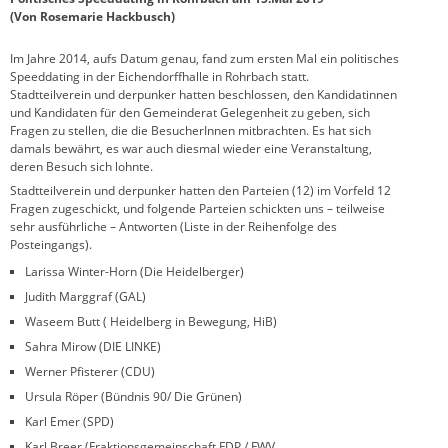
(Von Rosemarie Hackbusch)
Im Jahre 2014, aufs Datum genau, fand zum ersten Mal ein politisches
Speeddating in der Eichendorffhalle in Rohrbach statt.
Stadtteilverein und derpunker hatten beschlossen, den Kandidatinnen
und Kandidaten für den Gemeinderat Gelegenheit zu geben, sich
Fragen zu stellen, die die BesucherInnen mitbrachten. Es hat sich
damals bewährt, es war auch diesmal wieder eine Veranstaltung,
deren Besuch sich lohnte.
Stadtteilverein und derpunker hatten den Parteien (12) im Vorfeld 12
Fragen zugeschickt, und folgende Parteien schickten uns – teilweise
sehr ausführliche – Antworten (Liste in der Reihenfolge des
Posteingangs).
Larissa Winter-Horn (Die Heidelberger)
Judith Marggraf (GAL)
Waseem Butt ( Heidelberg in Bewegung, HiB)
Sahra Mirow (DIE LINKE)
Werner Pfisterer (CDU)
Ursula Röper (Bündnis 90/ Die Grünen)
Karl Emer (SPD)
Karl Breer (Fraktionsgemeinschaft FDP / FWV