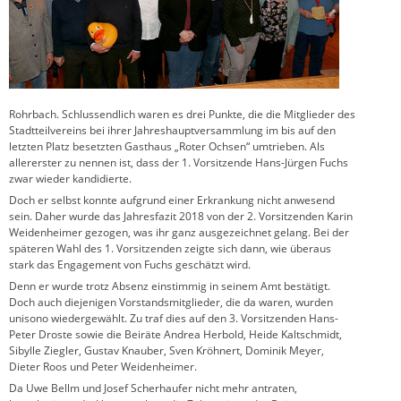
Rohrbach. Schlussendlich waren es drei Punkte, die die Mitglieder des
Stadtteilvereins bei ihrer Jahreshauptversammlung im bis auf den
letzten Platz besetzten Gasthaus „Roter Ochsen“ umtrieben. Als
allererster zu nennen ist, dass der 1. Vorsitzende Hans-Jürgen Fuchs
zwar wieder kandidierte.
Doch er selbst konnte aufgrund einer Erkrankung nicht anwesend
sein. Daher wurde das Jahresfazit 2018 von der 2. Vorsitzenden Karin
Weidenheimer gezogen, was ihr ganz ausgezeichnet gelang. Bei der
späteren Wahl des 1. Vorsitzenden zeigte sich dann, wie überaus
stark das Engagement von Fuchs geschätzt wird.
Denn er wurde trotz Absenz einstimmig in seinem Amt bestätigt.
Doch auch diejenigen Vorstandsmitglieder, die da waren, wurden
unisono wiedergewählt. Zu traf dies auf den 3. Vorsitzenden Hans-
Peter Droste sowie die Beiräte Andrea Herbold, Heide Kaltschmidt,
Sibylle Ziegler, Gustav Knauber, Sven Kröhnert, Dominik Meyer,
Dieter Roos und Peter Weidenheimer.
Da Uwe Bellm und Josef Scherhaufer nicht mehr antraten,