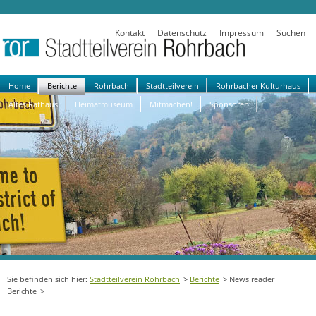
Kontakt
Datenschutz
Impressum
Suchen
Navigation
Home
Berichte
Rohrbach
Stadtteilverein
Rohrbacher Kulturhaus
überspringen
Altes Rathaus
Heimatmuseum
Mitmachen!
Sponsoren
Stadtteilverein Rohrbach
Berichte
News reader
Berichte