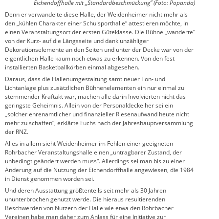
Eichendoffhalle mit „Standardbeschmückung” (Foto: Popanda)
Denn er verwandelte diese Halle, der Weidenheimer nicht mehr als
den „kühlen Charakter einer Schulsporthalle“ attestieren möchte, in
einen Veranstaltungsort der ersten Güteklasse. Die Bühne „wanderte“
von der Kurz- auf die Längsseite und dank unzähliger
Dekorationselemente an den Seiten und unter der Decke war von der
eigentlichen Halle kaum noch etwas zu erkennen. Von den fest
installierten Basketballkörben einmal abgesehen.
Daraus, dass die Hallenumgestaltung samt neuer Ton- und
Lichtanlage plus zusätzlichen Bühnenelementen ein nur einmal zu
stemmender Kraftakt war, machen alle darin Involvierten nicht das
geringste Geheimnis. Allein von der Personaldecke her sei ein
„solcher ehrenamtlicher und finanzieller Riesenaufwand heute nicht
mehr zu schaffen“, erklärte Fuchs nach der Jahreshauptversammlung
der RNZ.
Alles in allem sieht Weidenheimer im Fehlen einer geeigneten
Rohrbacher Veranstaltungshalle einen „untragbarer Zustand, der
unbedingt geändert werden muss“. Allerdings sei man bis zu einer
Änderung auf die Nutzung der Eichendorffhalle angewiesen, die 1984
in Dienst genommen worden sei.
Und deren Ausstattung größtenteils seit mehr als 30 Jahren
ununterbrochen genutzt werde. Die hieraus resultierenden
Beschwerden von Nutzern der Halle wie etwa den Rohrbacher
Vereinen habe man daher zum Anlass für eine Initiative zur