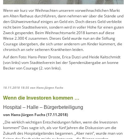
Wenn wir kurz vor Weihnachten unserem vorweihnachtlichen Markt
am Alten Rathaus durchführen, dann nehmen wir über die Stände und
den Glühweinverkauf einiges an Geld ein. Doch dieses Geld verbleibt
nicht beim Stadtteilverein, sondern wird in voller Höhe für einen guten
Zweck gespendet. Beim Weihnachtsmarkt 2018 kamen auf diese
Weise 2.300 € zusammen. Dieses Geld wurde nun an die Stiftung
Courage übergeben, die sich unter anderem um Kinder kümmert, die
chronisch an sehr seltenen Krankheiten leiden.
Auf dem Foto: Hans-Peter Droste, Erica Dutzi und Heide Kaltschmidt
(von links) vom Stadtteilverein bei der Spendenübergabe an Ivonne
Becker von Courage (2. von links).
18.11.2018 18:35
von Hans-Jürgen Fuchs
Wenn die Investoren kommen …
Hospital – Halle – Bürgerbeteiligung
von Hans-Jürgen Fuchs (17.11.2018)
„Die wirklich wichtigen Entscheidungen fallen, wenn die Investoren
kommen!” Das sagte ich, als vor fünf Jahren die Diskussion um die
Zukunft des Hospitalgeländes begannen. „Aber nein”, wurde man von
Seiten der Stadt nicht müde zu beteuern, „die Bürger werden