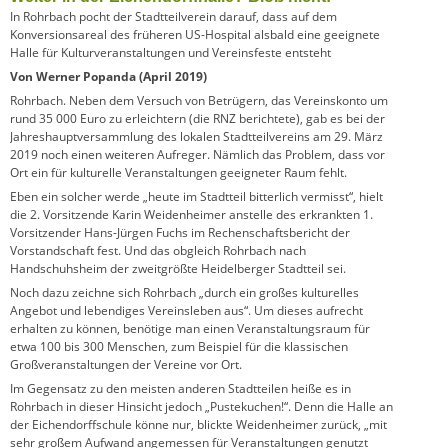
In Rohrbach pocht der Stadtteilverein darauf, dass auf dem
Konversionsareal des früheren US-Hospital alsbald eine geeignete
Halle für Kulturveranstaltungen und Vereinsfeste entsteht
Von Werner Popanda (April 2019)
Rohrbach. Neben dem Versuch von Betrügern, das Vereinskonto um
rund 35 000 Euro zu erleichtern (die RNZ berichtete), gab es bei der
Jahreshauptversammlung des lokalen Stadtteilvereins am 29. März
2019 noch einen weiteren Aufreger. Nämlich das Problem, dass vor
Ort ein für kulturelle Veranstaltungen geeigneter Raum fehlt.
Eben ein solcher werde „heute im Stadtteil bitterlich vermisst“, hielt
die 2. Vorsitzende Karin Weidenheimer anstelle des erkrankten 1.
Vorsitzender Hans-Jürgen Fuchs im Rechenschaftsbericht der
Vorstandschaft fest. Und das obgleich Rohrbach nach
Handschuhsheim der zweitgrößte Heidelberger Stadtteil sei.
Noch dazu zeichne sich Rohrbach „durch ein großes kulturelles
Angebot und lebendiges Vereinsleben aus“. Um dieses aufrecht
erhalten zu können, benötige man einen Veranstaltungsraum für
etwa 100 bis 300 Menschen, zum Beispiel für die klassischen
Großveranstaltungen der Vereine vor Ort.
Im Gegensatz zu den meisten anderen Stadtteilen heiße es in
Rohrbach in dieser Hinsicht jedoch „Pustekuchen!“. Denn die Halle an
der Eichendorffschule könne nur, blickte Weidenheimer zurück, „mit
sehr großem Aufwand angemessen für Veranstaltungen genutzt