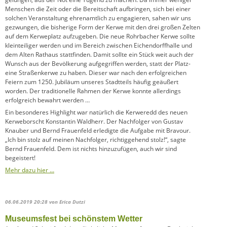
Menschen die Zeit oder die Bereitschaft aufbringen, sich bei einer
solchen Veranstaltung ehrenamtlich zu engagieren, sahen wir uns
gezwungen, die bisherige Form der Kerwe mit den drei großen Zelten
auf dem Kerweplatz aufzugeben. Die neue Rohrbacher Kerwe sollte
kleinteiliger werden und im Bereich zwischen Eichendorffhalle und
dem Alten Rathaus stattfinden. Damit sollte ein Stück weit auch der
Wunsch aus der Bevölkerung aufgegriffen werden, statt der Platz-
eine Straßenkerwe zu haben. Dieser war nach den erfolgreichen
Feiern zum 1250. Jubiläum unseres Stadtteils häufig geäußert
worden. Der traditionelle Rahmen der Kerwe konnte allerdings
erfolgreich bewahrt werden …
Ein besonderes Highlight war natürlich die Kerweredd des neuen
Kerweborscht Konstantin Waldherr. Der Nachfolger von Gustav
Knauber und Bernd Frauenfeld erledigte die Aufgabe mit Bravour.
„Ich bin stolz auf meinen Nachfolger, richtiggehend stolz!“, sagte
Bernd Frauenfeld. Dem ist nichts hinzuzufügen, auch wir sind
begeistert!
Mehr dazu hier …
06.06.2019 20:28
von Erica Dutzi
Museumsfest bei schönstem Wetter