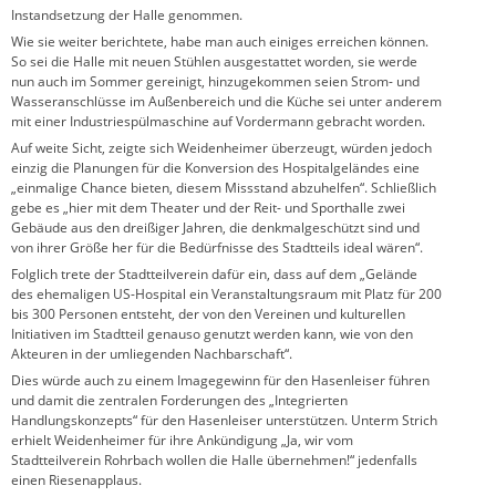
Instandsetzung der Halle genommen.
Wie sie weiter berichtete, habe man auch einiges erreichen können.
So sei die Halle mit neuen Stühlen ausgestattet worden, sie werde
nun auch im Sommer gereinigt, hinzugekommen seien Strom- und
Wasseranschlüsse im Außenbereich und die Küche sei unter anderem
mit einer Industriespülmaschine auf Vordermann gebracht worden.
Auf weite Sicht, zeigte sich Weidenheimer überzeugt, würden jedoch
einzig die Planungen für die Konversion des Hospitalgeländes eine
„einmalige Chance bieten, diesem Missstand abzuhelfen“. Schließlich
gebe es „hier mit dem Theater und der Reit- und Sporthalle zwei
Gebäude aus den dreißiger Jahren, die denkmalgeschützt sind und
von ihrer Größe her für die Bedürfnisse des Stadtteils ideal wären“.
Folglich trete der Stadtteilverein dafür ein, dass auf dem „Gelände
des ehemaligen US-Hospital ein Veranstaltungsraum mit Platz für 200
bis 300 Personen entsteht, der von den Vereinen und kulturellen
Initiativen im Stadtteil genauso genutzt werden kann, wie von den
Akteuren in der umliegenden Nachbarschaft“.
Dies würde auch zu einem Imagegewinn für den Hasenleiser führen
und damit die zentralen Forderungen des „Integrierten
Handlungskonzepts“ für den Hasenleiser unterstützen. Unterm Strich
erhielt Weidenheimer für ihre Ankündigung „Ja, wir vom
Stadtteilverein Rohrbach wollen die Halle übernehmen!“ jedenfalls
einen Riesenapplaus.