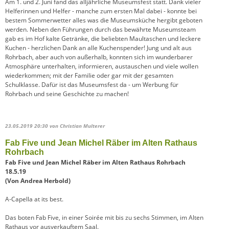
Am 1. und 2. Juni fand das alljährliche Museumsfest statt. Dank vieler
Helferinnen und Helfer - manche zum ersten Mal dabei - konnte bei
bestem Sommerwetter alles was die Museumsküche hergibt geboten
werden. Neben den Führungen durch das bewährte Museumsteam
gab es im Hof kalte Getränke, die beliebten Maultaschen und leckere
Kuchen - herzlichen Dank an alle Kuchenspender! Jung und alt aus
Rohrbach, aber auch von außerhalb, konnten sich im wunderbarer
Atmosphäre unterhalten, informieren, austauschen und viele wollen
wiederkommen; mit der Familie oder gar mit der gesamten
Schulklasse. Dafür ist das Museumsfest da - um Werbung für
Rohrbach und seine Geschichte zu machen!
23.05.2019 20:30
von Christian Multerer
Fab Five und Jean Michel Räber im Alten Rathaus
Rohrbach
Fab Five und Jean Michel Räber im Alten Rathaus Rohrbach
18.5.19
(Von Andrea Herbold)
A-Capella at its best.
Das boten Fab Five, in einer Soirée mit bis zu sechs Stimmen, im Alten
Rathaus vor ausverkauftem Saal.