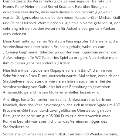
komplettierte die Versammlung die Zehnerriege der Beiräte um
Hanns-Peter Heinrich und Bernd Knauber. Fast überflüssig zu
erwähnen sein dürfte, dass auch dieses Duo einstimmig gewählt
wurde. Übrigens ebenso die beiden neuen Kassenprüfer Michael Gail
und Reiner Herbold. Womit jedoch zugleich ein Name gefallen ist, der
sehr eng mit den beiden weiteren für Aufsehen sorgenden Punkten
verbunden ist.
Denn Gail hatte vor seiner Wahl zum Kassenprüfer 18 Jahre lang die
Vereinsfinanzen unter seinen Fittichen gehabt, wobei es zum
„Running Gag“ seiner Bilanzen geworden war, irgendwie immer die
Aufwendungen für WC-Papier ins Spiel zu bringen. Nun dankte man
ihm mit einer ganz besonderen „Orden“.
Nämlich mit der „Goldenen Klopapierrolle am Band“, die ihm von
Schriftführerin Erica Dutzi überreicht wurde. Mal sehen, was sich der
Stadtteilvereinsvorstand in wie vielen Jahren auch immer bei der
Verabschiedung von Gails jetzt bei vier Enthaltungen gewählten
Amtsnachfolgers Christian Multerer einfallen lassen wird.
Allerdings hatte Gail zuvor noch schier Unfassbares zu berichten.
Nämlich, dass das Vereinsvermögen, das sich in seiner Ägide um 137
Prozent erhöht habe, durch zwei gefälschte Überweisungen von
Betrügern beinahe um gut 35 000 Euro erleichtert worden wäre.
Konkret bedroht war aber nicht nur das Vereinsvermögen des
Stadtteilvereins.
Sondern auch jenes des lokalen Obst-, Garten- und Weinbauvereins,