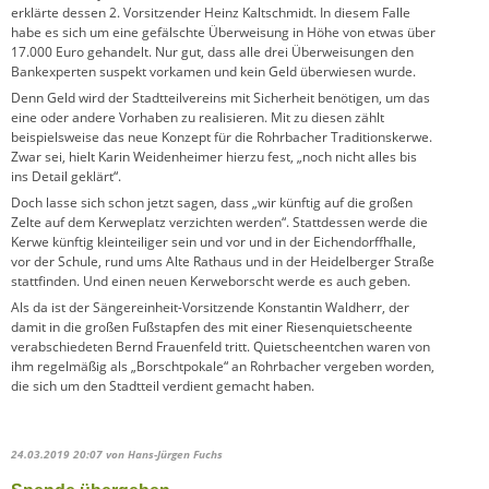
erklärte dessen 2. Vorsitzender Heinz Kaltschmidt. In diesem Falle
habe es sich um eine gefälschte Überweisung in Höhe von etwas über
17.000 Euro gehandelt. Nur gut, dass alle drei Überweisungen den
Bankexperten suspekt vorkamen und kein Geld überwiesen wurde.
Denn Geld wird der Stadtteilvereins mit Sicherheit benötigen, um das
eine oder andere Vorhaben zu realisieren. Mit zu diesen zählt
beispielsweise das neue Konzept für die Rohrbacher Traditionskerwe.
Zwar sei, hielt Karin Weidenheimer hierzu fest, „noch nicht alles bis
ins Detail geklärt“.
Doch lasse sich schon jetzt sagen, dass „wir künftig auf die großen
Zelte auf dem Kerweplatz verzichten werden“. Stattdessen werde die
Kerwe künftig kleinteiliger sein und vor und in der Eichendorffhalle,
vor der Schule, rund ums Alte Rathaus und in der Heidelberger Straße
stattfinden. Und einen neuen Kerweborscht werde es auch geben.
Als da ist der Sängereinheit-Vorsitzende Konstantin Waldherr, der
damit in die großen Fußstapfen des mit einer Riesenquietscheente
verabschiedeten Bernd Frauenfeld tritt. Quietscheentchen waren von
ihm regelmäßig als „Borschtpokale“ an Rohrbacher vergeben worden,
die sich um den Stadtteil verdient gemacht haben.
24.03.2019 20:07
von Hans-Jürgen Fuchs