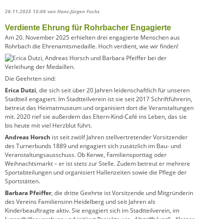
26.11.2025 15:06
von Hans-Jürgen Fuchs
Verdiente Ehrung für Rohrbacher Engagierte
Am 20. November 2025 erhielten drei engagierte Menschen aus
Rohrbach die Ehrenamtsmedaille. Hoch verdient, wie wir finden!
Die Geehrten sind:
Erica Dutzi
, die sich seit über 20 Jahren leidenschaftlich für unseren
Stadtteil engagiert. Im Stadtteilverein ist sie seit 2017 Schriftführerin,
betreut das Heimatmuseum und organisiert dort die Veranstaltungen
mit. 2020 rief sie außerdem das Eltern-Kind-Café ins Leben, das sie
bis heute mit viel Herzblut führt.
Andreas Horsch
ist seit zwölf Jahren stellvertretender Vorsitzender
des Turnerbunds 1889 und engagiert sich zusätzlich im Bau- und
Veranstaltungsausschuss. Ob Kerwe, Familiensporttag oder
Weihnachtsmarkt – er ist stets zur Stelle. Zudem betreut er mehrere
Sportabteilungen und organisiert Hallenzeiten sowie die Pflege der
Sportstätten.
Barbara Pfeiffer
, die dritte Geehrte ist Vorsitzende und Mitgründerin
des Vereins Familiensinn Heidelberg und seit Jahren als
Kinderbeauftragte aktiv. Sie engagiert sich im Stadtteilverein, im