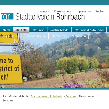
Kontakt
Datenschutz
Impressum
Suchen
Navigation
Home
Berichte
Rohrbach
Stadtteilverein
Rohrbacher Kulturhaus
überspringen
Altes Rathaus
Heimatmuseum
Mitmachen!
Sponsoren
Stadtteilverein Rohrbach
Berichte
News reader
Berichte