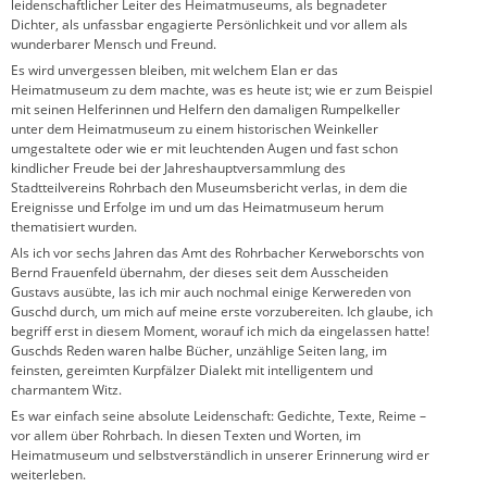
leidenschaftlicher Leiter des Heimatmuseums, als begnadeter
Dichter, als unfassbar engagierte Persönlichkeit und vor allem als
wunderbarer Mensch und Freund.
Es wird unvergessen bleiben, mit welchem Elan er das
Heimatmuseum zu dem machte, was es heute ist; wie er zum Beispiel
mit seinen Helferinnen und Helfern den damaligen Rumpelkeller
unter dem Heimatmuseum zu einem historischen Weinkeller
umgestaltete oder wie er mit leuchtenden Augen und fast schon
kindlicher Freude bei der Jahreshauptversammlung des
Stadtteilvereins Rohrbach den Museumsbericht verlas, in dem die
Ereignisse und Erfolge im und um das Heimatmuseum herum
thematisiert wurden.
Als ich vor sechs Jahren das Amt des Rohrbacher Kerweborschts von
Bernd Frauenfeld übernahm, der dieses seit dem Ausscheiden
Gustavs ausübte, las ich mir auch nochmal einige Kerwereden von
Guschd durch, um mich auf meine erste vorzubereiten. Ich glaube, ich
begriff erst in diesem Moment, worauf ich mich da eingelassen hatte!
Guschds Reden waren halbe Bücher, unzählige Seiten lang, im
feinsten, gereimten Kurpfälzer Dialekt mit intelligentem und
charmantem Witz.
Es war einfach seine absolute Leidenschaft: Gedichte, Texte, Reime –
vor allem über Rohrbach. In diesen Texten und Worten, im
Heimatmuseum und selbstverständlich in unserer Erinnerung wird er
weiterleben.