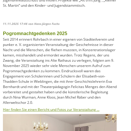
Jugendhilfeausschuss und initiiert Projekte wie „Alt trifft Jung“, „Kleiner
St. Martin“ und den Kinder- und Jugendstammtisch.
11.11.2025 17:46
von Hans-Jürgen Fuchs
Pogromnachtgedenken 2025
Seit 2014 erinnert Rohrbach in einer eigenen von Stadtteilverein und
punker e. V. organisierten Veranstaltung der Geschehnisse in dieser
Nacht und die Menschen, die fliehen mussten, in Konzentrationslager
kamen, misshandelt und ermordet wurden. Trotz Regens, der uns
Zwang, die Veranstaltung ins Alte Rathaus zu verlegen, folgten am 9.
November 2025 wieder sehr viele Menschen unserem Aufruf zum
Pogromnachgedenken zu kommen. Eindrucksvoll waren das
Engagement von Schülerinnen und Schülern der Elisabeth-von-
Thadden-Schule in Wieblingen, die mit ihrer Geschichtslehrerin Eva
Bernhardt und mit der Theaterpädagogin Felicitas Menges den Abend
vorbereitet und gestaltet haben und die künstlerische Begleitung
durch Nina Wurman, Anne Kloos, Jean Michel Räber und den
Allerweltschor 2.0.
Hier finden Sie einen Bericht und Fotos zur Veranstaltung …