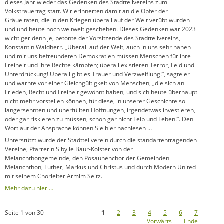
dieses Jahr wieder das Gedenken des Stadtteilvereins zum
Volkstrauertag statt. Wir erinnerten damit an die Opfer der
Gräueltaten, die in den Kriegen überall auf der Welt verübt wurden
und und heute noch weltweit geschehen. Dieses Gedenken war 2023
wichtiger denn je, betonte der Vorsitzende des Stadtteilvereins,
Konstantin Waldherr. „Überall auf der Welt, auch in uns sehr nahen
und mit uns befreundeten Demokratien müssen Menschen für ihre
Freiheit und ihre Rechte kämpfen; überall existieren Terror, Leid und
Unterdrückung! Überall gibt es Trauer und Verzweiflung!”, sagte er
und warnte vor einer Gleichgültigkeit von Menschen, „die sich an
Frieden, Recht und Freiheit gewöhnt haben, und sich heute überhaupt
nicht mehr vorstellen können, für diese, in unserer Geschichte so
langersehnten und unerfüllten Hoffnungen, irgendetwas investieren,
oder gar riskieren zu müssen, schon gar nicht Leib und Leben!”. Den
Wortlaut der Ansprache können Sie hier nachlesen …
Unterstützt wurde der Stadtteilverein durch die standartentragenden
Vereine, Pfarrerin Sibylle Baur-Kolster von der
Melanchthongemeinde, den Posaunenchor der Gemeinden
Melanchthon, Luther, Markus und Christus und durch Modern United
mit seinem Chorleiter Armim Seitz.
Mehr dazu hier …
Seite 1 von 30
1
2
3
4
5
6
7
Vorwärts
Ende