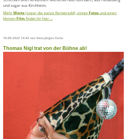
und sogar aus Kirchheim.
Mehr
Worte
(sogar die ganze Kerweredd), einige
Fotos
und einen
kleinen
Film
findet ihr hier …
10.09.2025 14:45
von Hans-Jürgen Fuchs
Thomas Nigl trat von der Bühne ab!