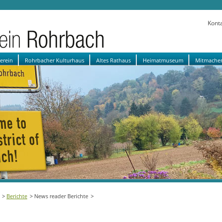
Kont
verein
Rohrbacher Kulturhaus
Altes Rathaus
Heimatmuseum
Mitmache
Berichte
News reader Berichte