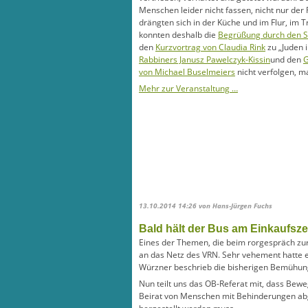
Menschen leider nicht fassen, nicht nur der 
drängten sich in der Küche und im Flur, im 
konnten deshalb die
Begrüßung durch den St
den
Kurzvortrag von Claudia Rink
zu „Juden 
Rabbiners Janusz Pawelczyk-Kissin
und den
G
von Michael Buselmeiers
nicht verfolgen, m
Mehr zur Veranstaltung …
13.10.2014 14:26
von Hans-Jürgen Fuchs
Bald hält der Bus am Einkaufsz
Eines der Themen, die beim rorgespräch zu
an das Netz des VRN. Sehr vehement hatte e
Würzner beschrieb die bisherigen Bemühunge
Nun teilt uns das OB-Referat mit, dass Be
Beirat von Menschen mit Behinderungen abge