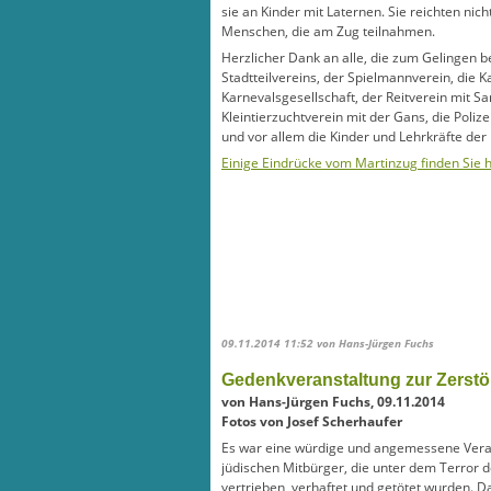
sie an Kinder mit Laternen. Sie reichten nic
Menschen, die am Zug teilnahmen.
Herzlicher Dank an alle, die zum Gelingen be
Stadtteilvereins, der Spielmannverein, die K
Karnevalsgesellschaft, der Reitverein mit S
Kleintierzuchtverein mit der Gans, die Poliz
und vor allem die Kinder und Lehrkräfte der
Einige Eindrücke vom Martinzug finden Sie h
09.11.2014 11:52
von Hans-Jürgen Fuchs
Gedenkveranstaltung zur Zerst
von Hans-Jürgen Fuchs, 09.11.2014
Fotos von Josef Scherhaufer
Es war eine würdige und angemessene Vera
jüdischen Mitbürger, die unter dem Terror 
vertrieben, verhaftet und getötet wurden. 