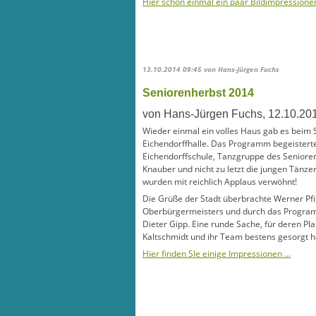
Hier schon einmal ein paar Bildimpressione
13.10.2014 09:45
von Hans-Jürgen Fuchs
Seniorenherbst 2014
von Hans-Jürgen Fuchs, 12.10.20
Wieder einmal ein volles Haus gab es beim 
Eichendorffhalle. Das Programm begeisterte
Eichendorffschule, Tanzgruppe des Senior
Knauber und nicht zu letzt die jungen Tänz
wurden mit reichlich Applaus verwöhnt!
Die Grüße der Stadt überbrachte Werner Pfi
Oberbürgermeisters und durch das Programm
Dieter Gipp. Eine runde Sache, für deren P
Kaltschmidt und ihr Team bestens gesorgt h
Hier finden SIe einige Impressionen …