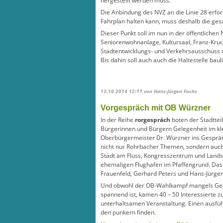
hergestellt werden muss.
Die Anbindung des NVZ an die Linie 28 erfor
Fahrplan halten kann, muss deshalb die ges
Dieser Punkt soll im nun in der öffentlich
Seniorenwohnanlage, Kultursaal, Franz-Kru
Stadtentwicklungs- und Verkehrsausschuss u
Bis dahin soll auch auch die Haltestelle baul
13.10.2014 12:11
von Hans-Jürgen Fuchs
Vorgespräch mit OB Würzner
In der Reihe
rorgespräch
boten der Stadttei
Bürgerinnen und Bürgern Gelegenheit im k
Oberbürgermeister Dr. Würzner ins Gesprä
nicht nur Roh
rbacher Themen, sondern auch
Stadt am Fluss, Kongresszentrum und Land
ehemaligen Flughafen im Pfaffengrund.
Das
Frauenfeld, Gerhard Peters und Hans-Jürgen
Und obwohl der OB-Wahlkampf mangels Geg
spannend ist, kamen 40 – 50 Interessierte z
unterhaltsamen Veranstaltung. Einen ausfüh
den punkern finden.