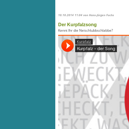
10.10.2014 11:04
von Hans-Jürgen Fuchs
Der Kurpfalzsong
Kennt Ihr die Neischlubbschlabbe?