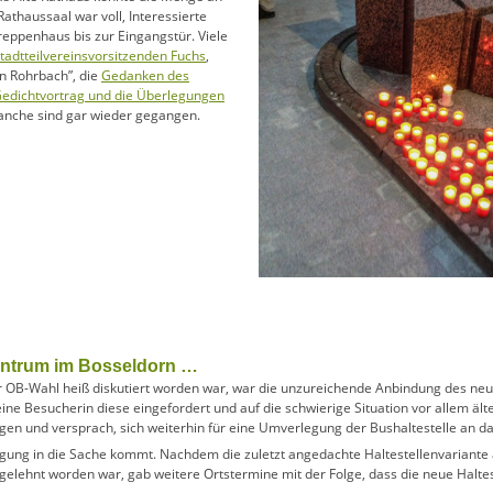
Rathaussaal war voll, Interessierte
Treppenhaus bis zur Eingangstür. Viele
adtteilvereinsvorsitzenden Fuchs
,
in Rohrbach”, die
Gedanken des
edichtvortrag und die Überlegungen
anche sind gar wieder gegangen.
entrum im Bosseldorn …
r OB-Wahl heiß diskutiert worden war, war die unzureichende Anbindung des ne
ine Besucherin diese eingefordert und auf die schwierige Situation vor allem ä
n und versprach, sich weiterhin für eine Umverlegung der Bushaltestelle an d
wegung in die Sache kommt. Nachdem die zuletzt angedachte Haltestellenvariant
lehnt worden war, gab weitere Ortstermine mit der Folge, dass die neue Haltest