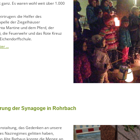
ht ganz. Es waren wohl weit über 1.000
irtrugen: die Helfer des
apelle der Ziegelhäuser
anta Martine und dem Pferd, der
ei, die Feuerwehr und das Rote Kreuz
 Eichendorffschule.
ier …
örung der Synagoge in Rohrbach
nstaltung, das Gedenken an unsere
des Naziregimes gelitten haben,
Das Alte Rathaus konnte die Menge an