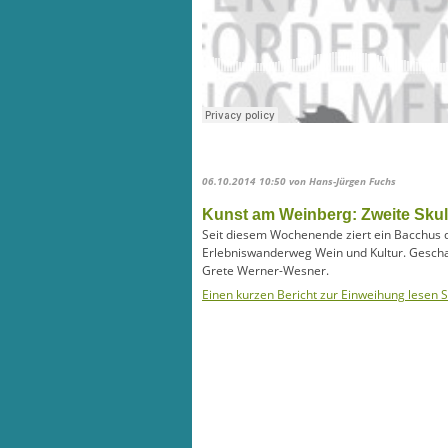
06.10.2014 10:50
von Hans-Jürgen Fuchs
Kunst am Weinberg: Zweite Skul
Seit diesem Wochenende ziert ein Bacchus
Erlebniswanderweg Wein und Kultur. Geschaf
Grete Werner-Wesner.
Einen kurzen Bericht zur Einweihung lesen S