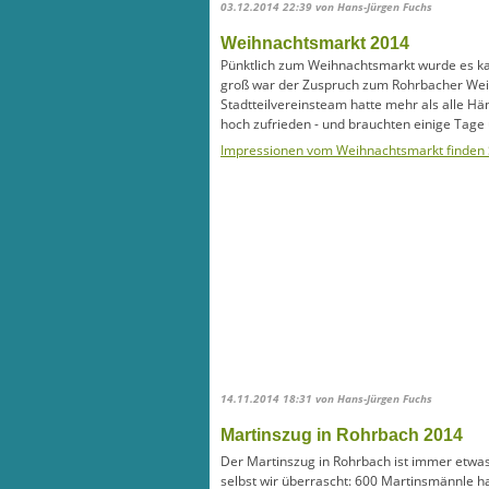
03.12.2014 22:39
von Hans-Jürgen Fuchs
Weihnachtsmarkt 2014
Pünktlich zum Weihnachtsmarkt wurde es kal
groß war der Zuspruch zum Rohrbacher We
Stadtteilvereinsteam hatte mehr als alle Hän
hoch zufrieden - und brauchten einige Tage
Impressionen vom Weihnachtsmarkt finden S
14.11.2014 18:31
von Hans-Jürgen Fuchs
Martinszug in Rohrbach 2014
Der Martinszug in Rohrbach ist immer etwa
selbst wir überrascht: 600 Martinsmännle 