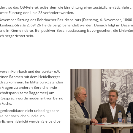
dert, so das OB-Referat, außerdem die Einrichtung einer zusätzlichen Stichfahrt.
amte Führung der Linie 28 verändert werden.
en November-Sitzung des Rohrbacher Bezirksbeirats (Dienstag, 4. November, 18:00
ckenberg-Straße 2, 69126 Heidelberg) behandelt werden. Danach folgt im Deze
nd im Gemeinderat. Bei positiver Beschlussfassung ist vorgesehen, die Linienä
ich hergerichtet sein.
lverein Rohrbach und der punker e.V.
leinen Rahmen mit dem Heidelberger
ch zu kommen. Im Mittelpunkt standen
 Fragen zu anderen Bereichen wie
schaftspark (samt Baggersee) am
 Gespräch wurde moderiert von Bernd
 Fuchs.
enkandidaten nicht unbedingt sehr
u einer sachlichen und auch
rlicheren Bericht werden Sie bald bei