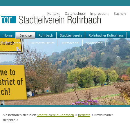
Kontakt
Datenschutz
Impressum
Suchen
Navigation
Home
Berichte
Rohrbach
Stadtteilverein
Rohrbacher Kulturhaus
überspringen
Altes Rathaus
Heimatmuseum
Mitmachen!
Sponsoren
Stadtteilverein Rohrbach
Berichte
News reader
Berichte