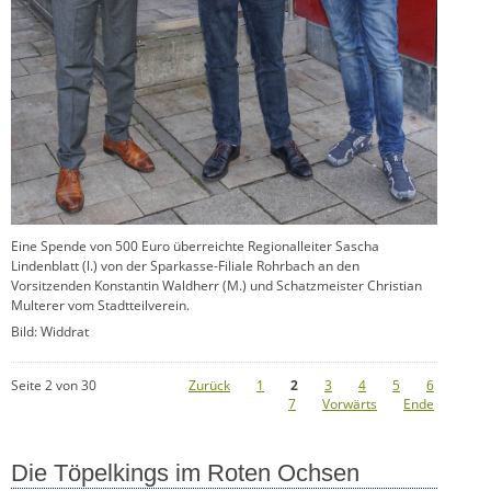
Eine Spende von 500 Euro überreichte Regionalleiter Sascha
Lindenblatt (l.) von der Sparkasse-Filiale Rohrbach an den
Vorsitzenden Konstantin Waldherr (M.) und Schatzmeister Christian
Multerer vom Stadtteilverein.
Bild: Widdrat
Seite 2 von 30
Zurück
1
2
3
4
5
6
7
Vorwärts
Ende
Die Töpelkings im Roten Ochsen