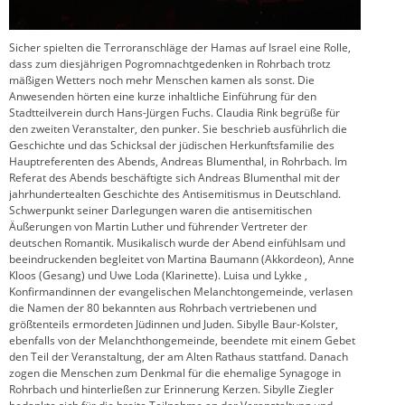
Sicher spielten die Terroranschläge der Hamas auf Israel eine Rolle,
dass zum diesjährigen Pogromnachtgedenken in Rohrbach trotz
mäßigen Wetters noch mehr Menschen kamen als sonst. Die
Anwesenden hörten eine kurze inhaltliche Einführung für den
Stadtteilverein durch Hans-Jürgen Fuchs. Claudia Rink begrüße für
den zweiten Veranstalter, den punker. Sie beschrieb ausführlich die
Geschichte und das Schicksal der jüdischen Herkunftsfamilie des
Hauptreferenten des Abends, Andreas Blumenthal, in Rohrbach. Im
Referat des Abends beschäftigte sich Andreas Blumenthal mit der
jahrhundertealten Geschichte des Antisemitismus in Deutschland.
Schwerpunkt seiner Darlegungen waren die antisemitischen
Äußerungen von Martin Luther und führender Vertreter der
deutschen Romantik. Musikalisch wurde der Abend einfühlsam und
beeindruckenden begleitet von Martina Baumann (Akkordeon), Anne
Kloos (Gesang) und Uwe Loda (Klarinette). Luisa und Lykke ,
Konfirmandinnen der evangelischen Melanchtongemeinde, verlasen
die Namen der 80 bekannten aus Rohrbach vertriebenen und
größtenteils ermordeten Jüdinnen und Juden. Sibylle Baur-Kolster,
ebenfalls von der Melanchthongemeinde, beendete mit einem Gebet
den Teil der Veranstaltung, der am Alten Rathaus stattfand. Danach
zogen die Menschen zum Denkmal für die ehemalige Synagoge in
Rohrbach und hinterließen zur Erinnerung Kerzen. Sibylle Ziegler