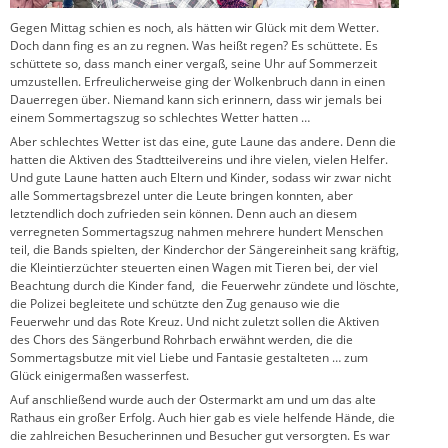
Gegen Mittag schien es noch, als hätten wir Glück mit dem Wetter.
Doch dann fing es an zu regnen. Was heißt regen? Es schüttete. Es
schüttete so, dass manch einer vergaß, seine Uhr auf Sommerzeit
umzustellen. Erfreulicherweise ging der Wolkenbruch dann in einen
Dauerregen über. Niemand kann sich erinnern, dass wir jemals bei
einem Sommertagszug so schlechtes Wetter hatten …
Aber schlechtes Wetter ist das eine, gute Laune das andere. Denn die
hatten die Aktiven des Stadtteilvereins und ihre vielen, vielen Helfer.
Und gute Laune hatten auch Eltern und Kinder, sodass wir zwar nicht
alle Sommertagsbrezel unter die Leute bringen konnten, aber
letztendlich doch zufrieden sein können. Denn auch an diesem
verregneten Sommertagszug nahmen mehrere hundert Menschen
teil, die Bands spielten, der Kinderchor der Sängereinheit sang kräftig,
die Kleintierzüchter steuerten einen Wagen mit Tieren bei, der viel
Beachtung durch die Kinder fand, die Feuerwehr zündete und löschte,
die Polizei begleitete und schützte den Zug genauso wie die
Feuerwehr und das Rote Kreuz. Und nicht zuletzt sollen die Aktiven
des Chors des Sängerbund Rohrbach erwähnt werden, die die
Sommertagsbutze mit viel Liebe und Fantasie gestalteten … zum
Glück einigermaßen wasserfest.
Auf anschließend wurde auch der Ostermarkt am und um das alte
Rathaus ein großer Erfolg. Auch hier gab es viele helfende Hände, die
die zahlreichen Besucherinnen und Besucher gut versorgten. Es war