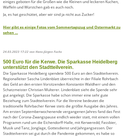
einiges geboten für die Großen wie die Kleinen und leckeren Kuchen,
Waffeln und Würstchen gab es auch noch.
Ja, es hat geschüttet, aber wir sind ja nicht aus Zucker!
Hier gibt es einige Fotos vom Sommertagszug und Ostermarkt zu
sehen …
24.03.2023 17:22
von Hans-Jürgen Fuchs
500 Euro für die Kerwe. Die Sparkasse Heidelberg
unterstützt den Stadtteilverein.
Die Sparkasse Heidelberg spendete 500 Euro an den Stadtteilverein.
Regionalleiter Sascha Lindenblatt überreichte in der Filiale Rohrbach
das Geld an den ersten Vorsitzenden Konstantin Waldherr und den
Schatzmeister Christian Multerer. Lindenblatt sieht die Spende sehr
gut angelegt. Die Sparkasse habe schon immer eine sehr gute
Beziehung zum Stadtteilverein. Für die Vereine bedeutet die
traditionelle Rohrbacher Kerwe stets die größte Ausgabe des Jahres.
Am ersten Septemberwochenende vergangenen Jahres fand das Fest
nach der Corona-Zwangspause endlich wieder statt, mit einem vollen
Programm rund um die Eichendorff-Halle, mit Kerweredd, Fassbier,
Musik und Tanz, Jonglage, Gottesdienst und Jahrgangsessen. Der
Stadtteilverein sei gut durch die Pandemie gekommen, es habe so