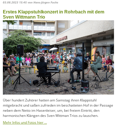
03.08.2023 15:45
von Hans-Jürgen Fuchs
Erstes Klappstuhlkonzert in Rohrbach mit dem
Sven Wittmann Trio
Über hundert Zuhörer hatten am Samstag ihren Klappstuhl
mitgebracht und saßen zufrieden im beschatteten Hof in der Passage
neben dem Netto im Hasenleiser, um, bei freiem Eintritt, den
harmonischen Klängen des Sven Wittman Trios zu lauschen.
Mehr Infos und Fotos hier …