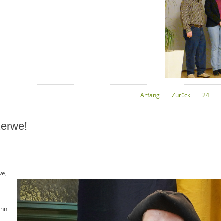
Anfang
Zurück
24
Kerwe!
we,
enn