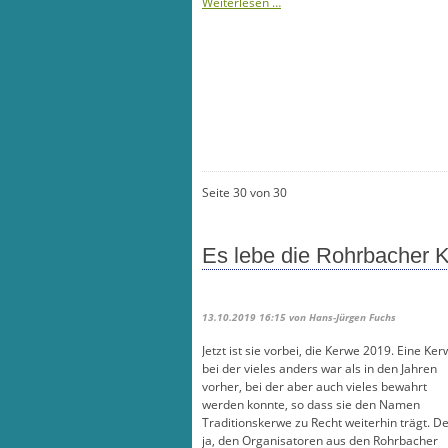
Neuer
Weiterlesen …
Stadtteilvereinsvorstand
Seite 30 von 30
Es lebe die Rohrbacher 
13.10.2019 16:15
von Hans-Jürgen Fuchs
Jetzt ist sie vorbei, die Kerwe 2019. Eine Ker
bei der vieles anders war als in den Jahren
vorher, bei der aber auch vieles bewahrt
werden konnte, so dass sie den Namen
Traditionskerwe zu Recht weiterhin trägt. D
ja, den Organisatoren aus den Rohrbacher