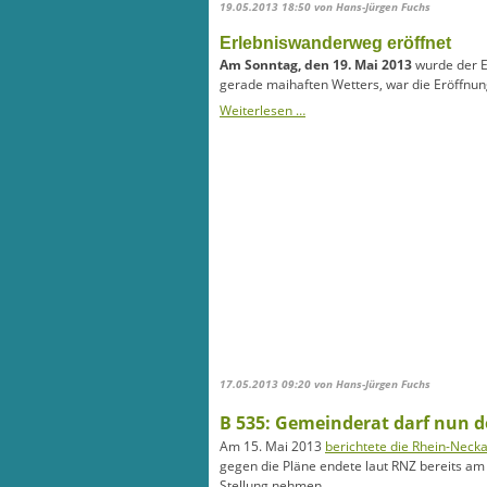
19.05.2013 18:50
von Hans-Jürgen Fuchs
Erlebniswanderweg eröffnet
Am Sonntag, den 19. Mai 2013
wurde der E
gerade maihaften Wetters, war die Eröffnung 
Weiterlesen …
17.05.2013 09:20
von Hans-Jürgen Fuchs
B 535: Gemeinderat darf nun 
Am 15. Mai 2013
berichtete die Rhein-Neck
gegen die Pläne endete laut RNZ bereits am
Stellung nehmen.