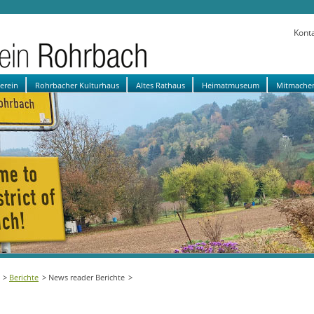
Kont
verein
Rohrbacher Kulturhaus
Altes Rathaus
Heimatmuseum
Mitmache
Berichte
News reader Berichte