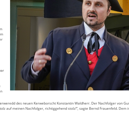
rm
em
er
war
e
en
e Kerweredd des neuen Kerweborscht Konstantin Waldherr. Der Nachfolger von Gu
stolz auf meinen Nachfolger, richtiggehend stolz!“, sagte Bernd Frauenfeld. Dem i