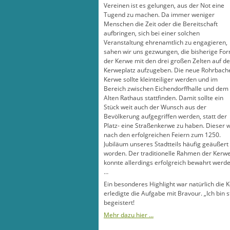
Vereinen ist es gelungen, aus der Not eine
Tugend zu machen. Da immer weniger
Menschen die Zeit oder die Bereitschaft
aufbringen, sich bei einer solchen
Veranstaltung ehrenamtlich zu engagieren,
sahen wir uns gezwungen, die bisherige Fo
der Kerwe mit den drei großen Zelten auf d
Kerweplatz aufzugeben. Die neue Rohrbach
Kerwe sollte kleinteiliger werden und im
Bereich zwischen Eichendorffhalle und dem
Alten Rathaus stattfinden. Damit sollte ein
Stück weit auch der Wunsch aus der
Bevölkerung aufgegriffen werden, statt der
Platz- eine Straßenkerwe zu haben. Dieser 
nach den erfolgreichen Feiern zum 1250.
Jubiläum unseres Stadtteils häufig geäußert
worden. Der traditionelle Rahmen der Kerw
konnte allerdings erfolgreich bewahrt werd
…
Ein besonderes Highlight war natürlich di
erledigte die Aufgabe mit Bravour. „Ich bin 
begeistert!
Mehr dazu hier …