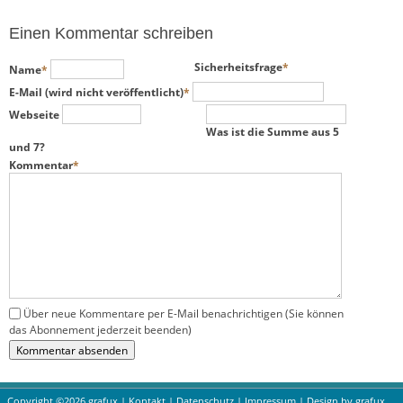
Einen Kommentar schreiben
Pflichtfeld
Pflichtfeld
Sicherheitsfrage
*
Name
*
Pflichtfeld
E-Mail (wird nicht veröffentlicht)
*
Webseite
Was ist die Summe aus 5
und 7?
Pflichtfeld
Kommentar
*
Über neue Kommentare per E-Mail benachrichtigen (Sie können
das Abonnement jederzeit beenden)
Kommentar absenden
Copyright ©2026 grafux |
Kontakt
|
Datenschutz
|
Impressum
| Design by
grafux