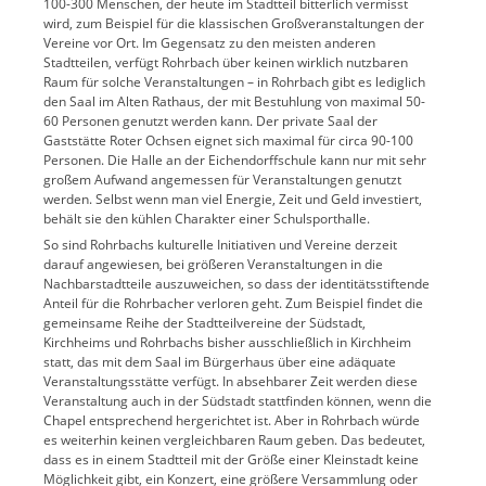
100-300 Menschen, der heute im Stadtteil bitterlich vermisst
wird, zum Beispiel für die klassischen Großveranstaltungen der
Vereine vor Ort. Im Gegensatz zu den meisten anderen
Stadtteilen, verfügt Rohrbach über keinen wirklich nutzbaren
Raum für solche Veranstaltungen – in Rohrbach gibt es lediglich
den Saal im Alten Rathaus, der mit Bestuhlung von maximal 50-
60 Personen genutzt werden kann. Der private Saal der
Gaststätte Roter Ochsen eignet sich maximal für circa 90-100
Personen. Die Halle an der Eichendorffschule kann nur mit sehr
großem Aufwand angemessen für Veranstaltungen genutzt
werden. Selbst wenn man viel Energie, Zeit und Geld investiert,
behält sie den kühlen Charakter einer Schulsporthalle.
So sind Rohrbachs kulturelle Initiativen und Vereine derzeit
darauf angewiesen, bei größeren Veranstaltungen in die
Nachbarstadtteile auszuweichen, so dass der identitätsstiftende
Anteil für die Rohrbacher verloren geht. Zum Beispiel findet die
gemeinsame Reihe der Stadtteilvereine der Südstadt,
Kirchheims und Rohrbachs bisher ausschließlich in Kirchheim
statt, das mit dem Saal im Bürgerhaus über eine adäquate
Veranstaltungsstätte verfügt. In absehbarer Zeit werden diese
Veranstaltung auch in der Südstadt stattfinden können, wenn die
Chapel entsprechend hergerichtet ist. Aber in Rohrbach würde
es weiterhin keinen vergleichbaren Raum geben. Das bedeutet,
dass es in einem Stadtteil mit der Größe einer Kleinstadt keine
Möglichkeit gibt, ein Konzert, eine größere Versammlung oder