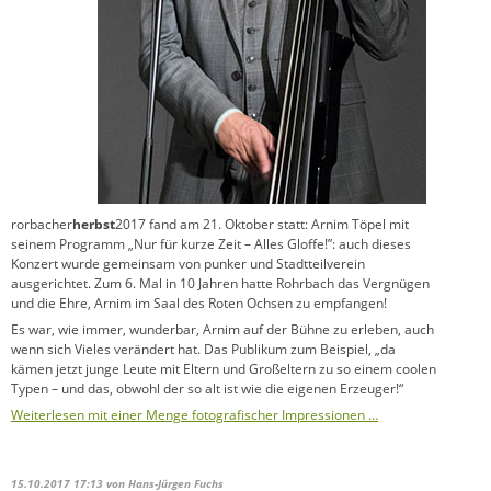
rorbacher
herbst
2017 fand am 21. Oktober statt: Arnim Töpel mit
seinem Programm „Nur für kurze Zeit – Alles Gloffe!”: auch dieses
Konzert wurde gemeinsam von punker und Stadtteilverein
ausgerichtet. Zum 6. Mal in 10 Jahren hatte Rohrbach das Vergnügen
und die Ehre, Arnim im Saal des Roten Ochsen zu empfangen!
Es war, wie immer, wunderbar, Arnim auf der Bühne zu erleben, auch
wenn sich Vieles verändert hat. Das Publikum zum Beispiel, „da
kämen jetzt junge Leute mit Eltern und Großeltern zu so einem coolen
Typen – und das, obwohl der so alt ist wie die eigenen Erzeuger!“
Weiterlesen mit einer Menge fotografischer Impressionen …
15.10.2017 17:13
von Hans-Jürgen Fuchs