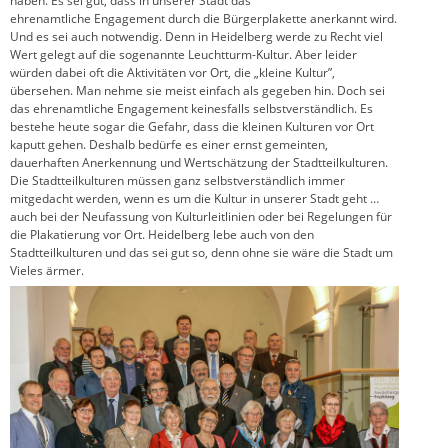
haben. Es sei gut, dass in unserer Stadt das
ehrenamtliche Engagement durch die Bürgerplakette anerkannt wird.
Und es sei auch notwendig. Denn in Heidelberg werde zu Recht viel
Wert gelegt auf die sogenannte Leuchtturm-Kultur. Aber leider
würden dabei oft die Aktivitäten vor Ort, die „kleine Kultur”,
übersehen. Man nehme sie meist einfach als gegeben hin. Doch sei
das ehrenamtliche Engagement keinesfalls selbstverständlich. Es
bestehe heute sogar die Gefahr, dass die kleinen Kulturen vor Ort
kaputt gehen. Deshalb bedürfe es einer ernst gemeinten,
dauerhaften Anerkennung und Wertschätzung der Stadtteilkulturen.
Die Stadtteilkulturen müssen ganz selbstverständlich immer
mitgedacht werden, wenn es um die Kultur in unserer Stadt geht …
auch bei der Neufassung von Kulturleitlinien oder bei Regelungen für
die Plakatierung vor Ort. Heidelberg lebe auch von den
Stadtteilkulturen und das sei gut so, denn ohne sie wäre die Stadt um
Vieles ärmer.