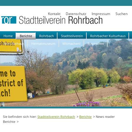
Kontakt
Datenschutz
Impressum
Suchen
Navigation
Home
Berichte
Rohrbach
Stadtteilverein
Rohrbacher Kulturhaus
überspringen
Altes Rathaus
Heimatmuseum
Mitmachen!
Sponsoren
Stadtteilverein Rohrbach
Berichte
News reader
Berichte