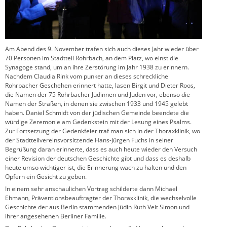
Am Abend des 9. November trafen sich auch dieses Jahr wieder über
70 Personen im Stadtteil Rohrbach, an dem Platz, wo einst die
Synagoge stand, um an ihre Zerstörung im Jahr 1938 zu erinnern.
Nachdem Claudia Rink vom punker an dieses schreckliche
Rohrbacher Geschehen erinnert hatte, lasen Birgit und Dieter Roos,
die Namen der 75 Rohrbacher Jüdinnen und Juden vor, ebenso die
Namen der Straßen, in denen sie zwischen 1933 und 1945 gelebt
haben. Daniel Schmidt von der jüdischen Gemeinde beendete die
würdige Zeremonie am Gedenkstein mit der Lesung eines Psalms.
Zur Fortsetzung der Gedenkfeier traf man sich in der Thoraxklinik, wo
der Stadtteilvereinsvorsitzende Hans-Jürgen Fuchs in seiner
Begrüßung daran erinnerte, dass es auch heute wieder den Versuch
einer Revision der deutschen Geschichte gibt und dass es deshalb
heute umso wichtiger ist, die Erinnerung wach zu halten und den
Opfern ein Gesicht zu geben.
In einem sehr anschaulichen Vortrag schilderte dann Michael
Ehmann, Präventionsbeauftragter der Thoraxklinik, die wechselvolle
Geschichte der aus Berlin stammenden Jüdin Ruth Veit Simon und
ihrer angesehenen Berliner Familie.