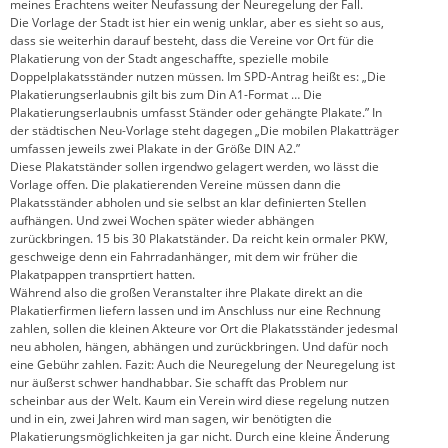
meines Erachtens weiter Neufassung der Neuregelung der Fall.
Die Vorlage der Stadt ist hier ein wenig unklar, aber es sieht so aus,
dass sie weiterhin darauf besteht, dass die Vereine vor Ort für die
Plakatierung von der Stadt angeschaffte, spezielle mobile
Doppelplakatsständer nutzen müssen. Im SPD-Antrag heißt es: „Die
Plakatierungserlaubnis gilt bis zum Din A1-Format … Die
Plakatierungserlaubnis umfasst Ständer oder gehängte Plakate.” In
der städtischen Neu-Vorlage steht dagegen „Die mobilen Plakatträger
umfassen jeweils zwei Plakate in der Größe DIN A2.”
Diese Plakatständer sollen irgendwo gelagert werden, wo lässt die
Vorlage offen. Die plakatierenden Vereine müssen dann die
Plakatsständer abholen und sie selbst an klar definierten Stellen
aufhängen. Und zwei Wochen später wieder abhängen
zurückbringen. 15 bis 30 Plakatständer. Da reicht kein ormaler PKW,
geschweige denn ein Fahrradanhänger, mit dem wir früher die
Plakatpappen transprtiert hatten.
Während also die großen Veranstalter ihre Plakate direkt an die
Plakatierfirmen liefern lassen und im Anschluss nur eine Rechnung
zahlen, sollen die kleinen Akteure vor Ort die Plakatsständer jedesmal
neu abholen, hängen, abhängen und zurückbringen. Und dafür noch
eine Gebühr zahlen. Fazit: Auch die Neuregelung der Neuregelung ist
nur äußerst schwer handhabbar. Sie schafft das Problem nur
scheinbar aus der Welt. Kaum ein Verein wird diese regelung nutzen
und in ein, zwei Jahren wird man sagen, wir benötigten die
Plakatierungsmöglichkeiten ja gar nicht. Durch eine kleine Änderung