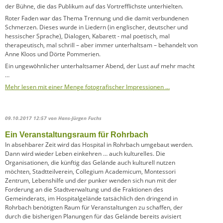
der Bühne, die das Publikum auf das Vortrefflichste unterhielten.
Roter Faden war das Thema Trennung und die damit verbundenen
Schmerzen. Dieses wurde in Liedern (in englischer, deutscher und
hessischer Sprache), Dialogen, Kabarett - mal poetisch, mal
therapeutisch, mal schrill – aber immer unterhaltsam – behandelt von
Anne Kloos und Dörte Pommerien.
Ein ungewöhnlicher unterhaltsamer Abend, der Lust auf mehr macht
…
Mehr lesen mit einer Menge fotografischer Impressionen …
09.10.2017 12:57
von Hans-Jürgen Fuchs
Ein Veranstaltungsraum für Rohrbach
In absehbarer Zeit wird das Hospital in Rohrbach umgebaut werden.
Dann wird wieder Leben einkehren … auch kulturelles. Die
Organisationen, die künftig das Gelände auch kulturell nutzen
möchten, Stadtteilverein, Collegium Academicum, Montessori
Zentrum, Lebenshilfe und der punker wenden sich nun mit der
Forderung an die Stadtverwaltung und die Fraktionen des
Gemeinderats, im Hospitalgelände tatsächlich den dringend in
Rohrbach benötigten Raum für Veranstaltungen zu schaffen, der
durch die bisherigen Planungen für das Gelände bereits avisiert