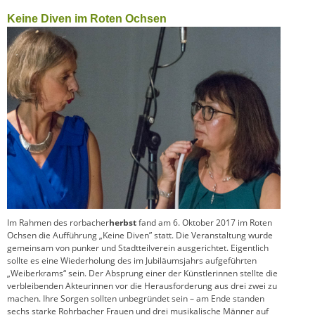
Keine Diven im Roten Ochsen
Im Rahmen des rorbacher
herbst
fand am 6. Oktober 2017 im Roten
Ochsen die Aufführung „Keine Diven” statt. Die Veranstaltung wurde
gemeinsam von punker und Stadtteilverein ausgerichtet. Eigentlich
sollte es eine Wiederholung des im Jubiläumsjahrs aufgeführten
„Weiberkrams“ sein. Der Absprung einer der Künstlerinnen stellte die
verbleibenden Akteurinnen vor die Herausforderung aus drei zwei zu
machen. Ihre Sorgen sollten unbegründet sein – am Ende standen
sechs starke Rohrbacher Frauen und drei musikalische Männer auf