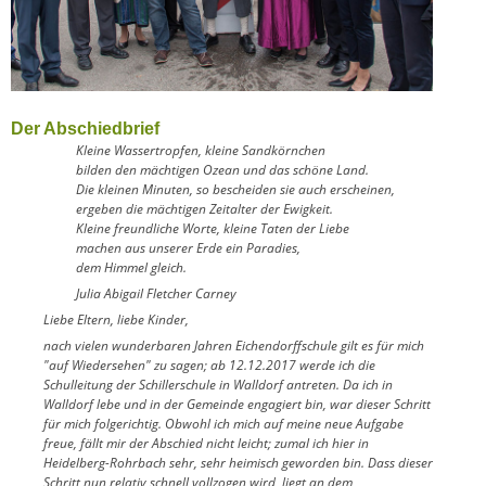
Der Abschiedbrief
Kleine Wassertropfen, kleine Sandkörnchen
bilden den mächtigen Ozean und das schöne Land.
Die kleinen Minuten, so bescheiden sie auch erscheinen,
ergeben die mächtigen Zeitalter der Ewigkeit.
Kleine freundliche Worte, kleine Taten der Liebe
machen aus unserer Erde ein Paradies,
dem Himmel gleich.
Julia Abigail Fletcher Carney
Liebe Eltern, liebe Kinder,
nach vielen wunderbaren Jahren Eichendorffschule gilt es für mich
"auf Wiedersehen" zu sagen; ab 12.12.2017 werde ich die
Schulleitung der Schillerschule in Walldorf antreten. Da ich in
Walldorf lebe und in der Gemeinde engagiert bin, war dieser Schritt
für mich folgerichtig. Obwohl ich mich auf meine neue Aufgabe
freue, fällt mir der Abschied nicht leicht; zumal ich hier in
Heidelberg-Rohrbach sehr, sehr heimisch geworden bin. Dass dieser
Schritt nun relativ schnell vollzogen wird, liegt an dem