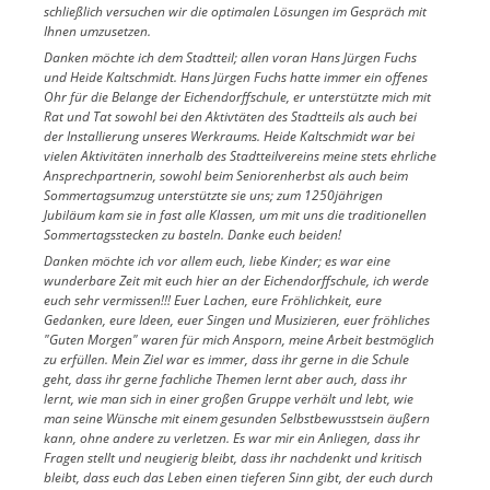
schließlich versuchen wir die optimalen Lösungen im Gespräch mit
Ihnen umzusetzen.
Danken möchte ich dem Stadtteil; allen voran Hans Jürgen Fuchs
und Heide Kaltschmidt. Hans Jürgen Fuchs hatte immer ein offenes
Ohr für die Belange der Eichendorffschule, er unterstützte mich mit
Rat und Tat sowohl bei den Aktivtäten des Stadtteils als auch bei
der Installierung unseres Werkraums. Heide Kaltschmidt war bei
vielen Aktivitäten innerhalb des Stadtteilvereins meine stets ehrliche
Ansprechpartnerin, sowohl beim Seniorenherbst als auch beim
Sommertagsumzug unterstützte sie uns; zum 1250jährigen
Jubiläum kam sie in fast alle Klassen, um mit uns die traditionellen
Sommertagsstecken zu basteln. Danke euch beiden!
Danken möchte ich vor allem euch, liebe Kinder; es war eine
wunderbare Zeit mit euch hier an der Eichendorffschule, ich werde
euch sehr vermissen!!! Euer Lachen, eure Fröhlichkeit, eure
Gedanken, eure Ideen, euer Singen und Musizieren, euer fröhliches
"Guten Morgen" waren für mich Ansporn, meine Arbeit bestmöglich
zu erfüllen. Mein Ziel war es immer, dass ihr gerne in die Schule
geht, dass ihr gerne fachliche Themen lernt aber auch, dass ihr
lernt, wie man sich in einer großen Gruppe verhält und lebt, wie
man seine Wünsche mit einem gesunden Selbstbewusstsein äußern
kann, ohne andere zu verletzen. Es war mir ein Anliegen, dass ihr
Fragen stellt und neugierig bleibt, dass ihr nachdenkt und kritisch
bleibt, dass euch das Leben einen tieferen Sinn gibt, der euch durch