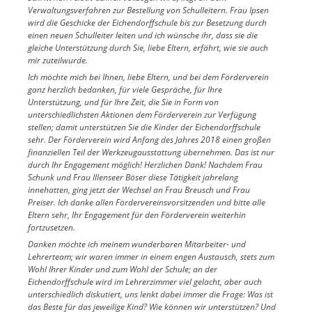
Verwaltungsverfahren zur Bestellung von Schulleitern. Frau Ipsen
wird die Geschicke der Eichendorffschule bis zur Besetzung durch
einen neuen Schulleiter leiten und ich wünsche ihr, dass sie die
gleiche Unterstützung durch Sie, liebe Eltern, erfährt, wie sie auch
mir zuteilwurde.
Ich möchte mich bei Ihnen, liebe Eltern, und bei dem Förderverein
ganz herzlich bedanken, für viele Gespräche, für Ihre
Unterstützung, und für Ihre Zeit, die Sie in Form von
unterschiedlichsten Aktionen dem Förderverein zur Verfügung
stellen; damit unterstützen Sie die Kinder der Eichendorffschule
sehr. Der Förderverein wird Anfang des Jahres 2018 einen großen
finanziellen Teil der Werkzeugausstattung übernehmen. Das ist nur
durch Ihr Engagement möglich! Herzlichen Dank! Nachdem Frau
Schunk und Frau Illenseer Böser diese Tätigkeit jahrelang
innehatten, ging jetzt der Wechsel an Frau Breusch und Frau
Preiser. Ich danke allen Fördervereinsvorsitzenden und bitte alle
Eltern sehr, Ihr Engagement für den Förderverein weiterhin
fortzusetzen.
Danken möchte ich meinem wunderbaren Mitarbeiter- und
Lehrerteam; wir waren immer in einem engen Austausch, stets zum
Wohl Ihrer Kinder und zum Wohl der Schule; an der
Eichendorffschule wird im Lehrerzimmer viel gelacht, aber auch
unterschiedlich diskutiert, uns lenkt dabei immer die Frage: Was ist
das Beste für das jeweilige Kind? Wie können wir unterstützen? Und