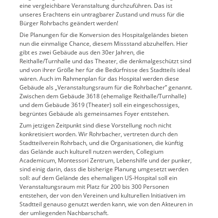
eine vergleichbare Veranstaltung durchzuführen. Das ist
unseres Erachtens ein untragbarer Zustand und muss für die
Bürger Rohrbachs geändert werden!
Die Planungen für die Konversion des Hospitalgeländes bieten
nun die einmalige Chance, diesem Missstand abzuhelfen. Hier
gibt es zwei Gebäude aus den 30er Jahren, die
Reithalle/Turnhalle und das Theater, die denkmalgeschützt sind
und von ihrer Größe her für die Bedürfnisse des Stadtteils ideal
wären. Auch im Rahmenplan für das Hospital werden diese
Gebäude als „Veranstaltungsraum für die Rohrbacher” genannt.
Zwischen dem Gebäude 3618 (ehemalige Reithalle/Turnhalle)
und dem Gebäude 3619 (Theater) soll ein eingeschossiges,
begrüntes Gebäude als gemeinsames Foyer entstehen.
Zum jetzigen Zeitpunkt sind diese Vorstellung noch nicht
konkretisiert worden. Wir Rohrbacher, vertreten durch den
Stadtteilverein Rohrbach, und die Organisationen, die künftig
das Gelände auch kulturell nutzen werden, Collegium
Academicum, Montessori Zentrum, Lebenshilfe und der punker,
sind einig darin, dass die bisherige Planung umgesetzt werden
soll: auf dem Gelände des ehemaligen US-Hospital soll ein
Veranstaltungsraum mit Platz für 200 bis 300 Personen
entstehen, der von den Vereinen und kulturellen Initiativen im
Stadtteil genauso genutzt werden kann, wie von den Akteuren in
der umliegenden Nachbarschaft.