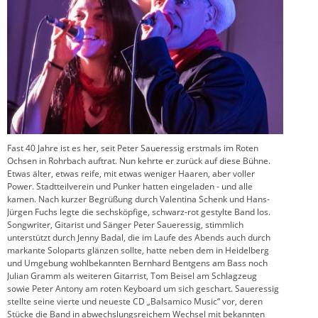
Fast 40 Jahre ist es her, seit Peter Saueressig erstmals im Roten
Ochsen in Rohrbach auftrat. Nun kehrte er zurück auf diese Bühne.
Etwas älter, etwas reife, mit etwas weniger Haaren, aber voller
Power. Stadtteilverein und Punker hatten eingeladen - und alle
kamen. Nach kurzer Begrüßung durch Valentina Schenk und Hans-
Jürgen Fuchs legte die sechsköpfige, schwarz-rot gestylte Band los.
Songwriter, Gitarist und Sänger Peter Saueressig, stimmlich
unterstützt durch Jenny Badal, die im Laufe des Abends auch durch
markante Soloparts glänzen sollte, hatte neben dem in Heidelberg
und Umgebung wohlbekannten Bernhard Bentgens am Bass noch
Julian Gramm als weiteren Gitarrist, Tom Beisel am Schlagzeug
sowie Peter Antony am roten Keyboard um sich geschart. Saueressig
stellte seine vierte und neueste CD „Balsamico Music“ vor, deren
Stücke die Band in abwechslungsreichem Wechsel mit bekannten