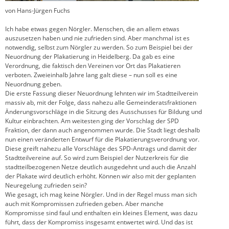
von Hans-Jürgen Fuchs
Ich habe etwas gegen Nörgler. Menschen, die an allem etwas
auszusetzen haben und nie zufrieden sind. Aber manchmal ist es
notwendig, selbst zum Nörgler zu werden. So zum Beispiel bei der
Neuordnung der Plakatierung in Heidelberg. Da gab es eine
Verordnung, die faktisch den Vereinen vor Ort das Plakatieren
verboten. Zweieinhalb Jahre lang galt diese – nun soll es eine
Neuordnung geben.
Die erste Fassung dieser Neuordnung lehnten wir im Stadtteilverein
massiv ab, mit der Folge, dass nahezu alle Gemeinderatsfraktionen
Änderungsvorschläge in die Sitzung des Ausschusses für Bildung und
Kultur einbrachten. Am weitesten ging der Vorschlag der SPD
Fraktion, der dann auch angenommen wurde. Die Stadt liegt deshalb
nun einen veränderten Entwurf für die Plakatierungsverordnung vor.
Diese greift nahezu alle Vorschläge des SPD-Antrags und damit der
Stadtteilvereine auf. So wird zum Beispiel der Nutzerkreis für die
stadtteilbezogenen Netze deutlich ausgedehnt und auch die Anzahl
der Plakate wird deutlich erhöht. Können wir also mit der geplanten
Neuregelung zufrieden sein?
Wie gesagt, ich mag keine Nörgler. Und in der Regel muss man sich
auch mit Kompromissen zufrieden geben. Aber manche
Kompromisse sind faul und enthalten ein kleines Element, was dazu
führt, dass der Kompromiss insgesamt entwertet wird. Und das ist