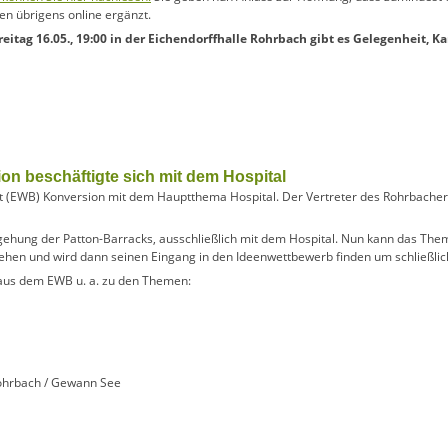
n übrigens online ergänzt.
eitag 16.05., 19:00 in der Eichendorffhalle Rohrbach gibt es Gelegenheit, 
on beschäftigte sich mit dem Hospital
t (EWB) Konversion mit dem Hauptthema Hospital. Der Vertreter des Rohrbacher B
gehung der Patton-Barracks, ausschließlich mit dem Hospital. Nun kann das Them
ehen und wird dann seinen Eingang in den Ideenwettbewerb finden um schließlich
aus dem EWB u. a. zu den Themen:
ohrbach / Gewann See