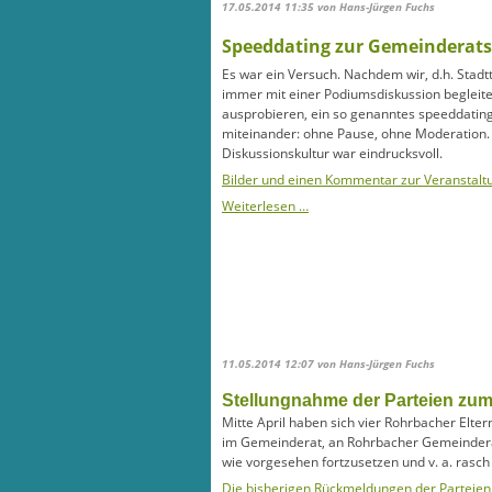
17.05.2014 11:35
von Hans-Jürgen Fuchs
Speeddating zur Gemeinderats
Es war ein Versuch. Nachdem wir, d.h. Stad
immer mit einer Podiumsdiskussion begleite
ausprobieren, ein s
o genanntes speeddatin
miteinander:
ohne Pause, o
hne Moderation. 
Diskussionskultur war eindrucksvoll.
Bilder und einen Kommentar zur Veranstaltu
Speeddating
Weiterlesen …
zur
Gemeinderatswahl
oder:
Die
Kosten
des
Engagement
11.05.2014 12:07
von Hans-Jürgen Fuchs
Stellungnahme der Parteien zu
Mitte April haben sich vier Rohrbacher Elter
im Gemeinderat, an Rohrbacher Gemeinderät
wie vorgesehen fortzusetzen und v. a. ras
Die bisherigen Rückmeldungen der Parteien 