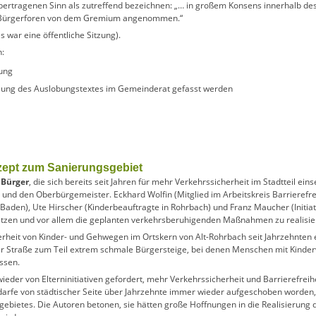
bertragenen Sinn als zutreffend bezeichnen: „… in großem Konsens innerhalb de
 Bürgerforen von dem Gremium angenommen.“
 war eine öffentliche Sitzung).
n:
hung
fassung des Auslobungstextes im Gemeinderat gefasst werden
zept zum Sanierungsgebiet
 Bürger
, die sich bereits seit Jahren für mehr Verkehrssicherheit im Stadtteil ein
d den Oberbürgemeister. Eckhard Wolfin (Mitglied im Arbeitskreis Barrierefrei
k Baden), Ute Hirscher (Kinderbeauftragte in Rohrbach) und Franz Maucher (Initi
setzen und vor allem die geplanten verkehrsberuhigenden Maßnahmen zu realisie
erheit von Kinder- und Gehwegen im Ortskern von Alt-Rohrbach seit Jahrzehnten e
er Straße zum Teil extrem schmale Bürgersteige, bei denen Menschen mit Kinder
ssen.
eder von Elterninitiativen gefordert, mehr Verkehrssicherheit und Barrierefreihe
fe von städtischer Seite über Jahrzehnte immer wieder aufgeschoben worden, z
ietes. Die Autoren betonen, sie hätten große Hoffnungen in die Realisierung d