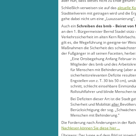
aber nun, dass dieses nicht zu Ende geführt 
Schließlich verweisen sie auf das
aktuelle K
Stadtteilverein mit getragen wird und die E
gehe dabei nicht um eine „Luxussanierung“,
Auch ein
Schreiben des bmb – Beirat von
an den 1. Bürgermeister Bernd Stadel stüt
Verkehrssicherheit im alten Kern Rohrbachs.
gilt es, die Wegeführung in geeigne-ter We
Maßnahmen die Sicherheit des schwächsten 
der Fußgänger in all seinen Facetten, herbei
„Eine Ortsbegehung Anfang Februar in
Mitglieder des bmb und des Arbeitskrei
für Menschen mit Behinderung (aber a
sicherheitsrelevanten Defizite resulti
Engstellen von z. T. 30 bis 50 cm), un
schnitt, schlecht einsehbare Einmündu
Rollstuhlfahrer und blinde Menschen 
Bei Defiziten dieser Art ist die Stadt
Sicherheit und Mobilität
aller
Bevölker
Berücksichtigung der sog. „Schwächere
Menschen mit Behinderung.”
Die Forderung nach Änderungen in der Rath
Nachlesen können Sie diese hier …
Übrigens: Der Junge auf dem Bild ist inzwisc