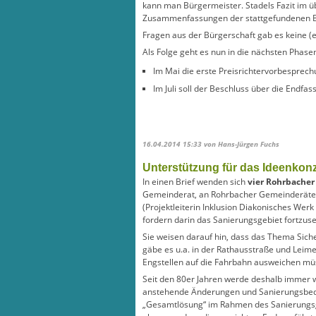
kann man Bürgermeister. Stadels Fazit im ü
Zusammenfassungen der stattgefundenen
Fragen aus der Bürgerschaft gab es keine (es
Als Folge geht es nun in die nächsten Phase
Im Mai die erste Preisrichtervorbesprec
Im Juli soll der Beschluss über die End
16.04.2014 15:33
von Hans-Jürgen Fuchs
Unterstützung für das Ideenkon
In einen Brief wenden sich
vier Rohrbacher
Gemeinderat, an Rohrbacher Gemeinderäte un
(Projektleiterin Inklusion Diakonisches Wer
fordern darin das Sanierungsgebiet fortzu
Sie weisen darauf hin, dass das Thema Sich
gäbe es u.a. in der Rathausstraße und Leim
Engstellen auf die Fahrbahn ausweichen mü
Seit den 80er Jahren werde deshalb immer wi
anstehende Änderungen und Sanierungsbedar
„Gesamtlösung“ im Rahmen des Sanierungsgeb