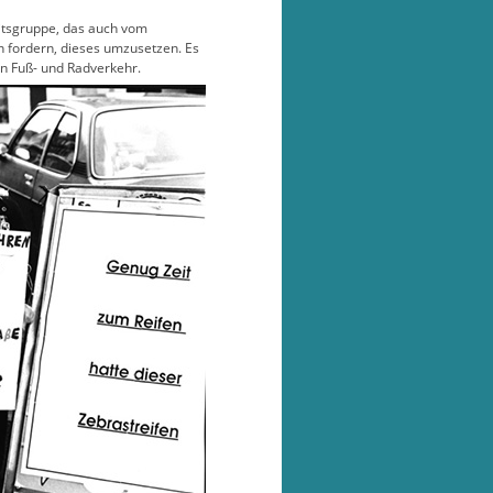
itsgruppe, das auch vom
n fordern, dieses umzusetzen. Es
en Fuß- und Radverkehr.