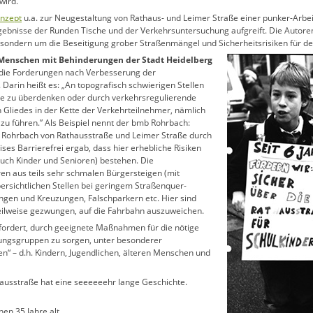
wird.
onzept
u.a. zur Neugestaltung von Rathaus- und Leimer Straße einer punker-Arbe
rgebnisse der Runden Tische und der Verkehrsuntersuchung aufgreift. Die Autore
 sondern um die Beseitigung grober Straßenmängel und Sicherheitsrisiken für d
 Menschen mit Behinderungen der Stadt Heidelberg
z die Forderungen nach Verbesserung der
 Darin heißt es: „An topografisch schwierigen Stellen
ise zu überdenken oder durch verkehrsregulierende
Gliedes in der Kette der Verkehrteilnehmer, nämlich
 zu führen.” Als Beispiel nennt der bmb Rohrbach:
 Rohrbach von Rathausstraße und Leimer Straße durch
ses Barrierefrei ergab, dass hier erhebliche Risiken
uch Kinder und Senioren) bestehen. Die
eren aus teils sehr schmalen Bürgersteigen (mit
übersichtlichen Stellen bei geringem Straßenquer-
ngen und Kreuzungen, Falschparkern etc. Hier sind
teilweise gezwungen, auf die Fahrbahn auszuweichen.
 gefordert, durch geeignete Maßnahmen für die nötige
ungsgruppen zu sorgen, unter besonderer
n“ – d.h. Kindern, Jugendlichen, älteren Menschen und
ausstraße hat eine seeeeeehr lange Geschichte.
hen 35 Jahre alt …