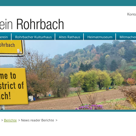
Kont
verein
Rohrbacher Kulturhaus
Altes Rathaus
Heimatmuseum
Mitmache
Berichte
News reader Berichte