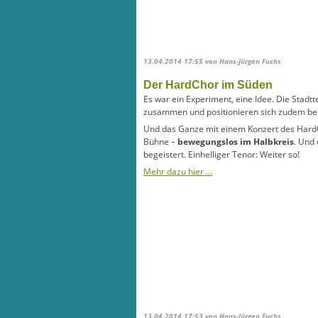
13.04.2014 17:55
von Hans-Jürgen Fuchs
Der HardChor im Süden
Es war ein Experiment, eine Idee. Die Stadt
zusammen und positionieren sich zudem bess
Und das Ganze mit einem Konzert des HardC
Bühne –
bewegungslos im Halbkreis
.
Und 
begeistert. Einhelliger Tenor: Weiter so!
Mehr dazu hier …
13.04.2014 17:53
von Hans-Jürgen Fuchs