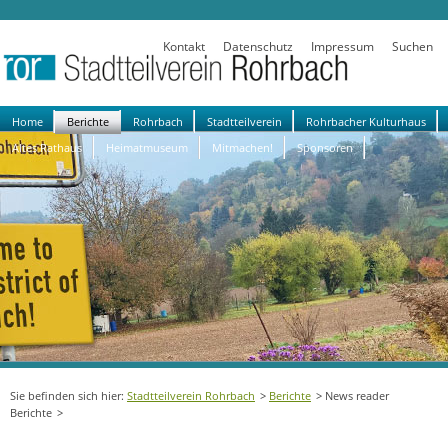
Kontakt
Datenschutz
Impressum
Suchen
Navigation
Home
Berichte
Rohrbach
Stadtteilverein
Rohrbacher Kulturhaus
überspringen
Altes Rathaus
Heimatmuseum
Mitmachen!
Sponsoren
Stadtteilverein Rohrbach
Berichte
News reader
Berichte