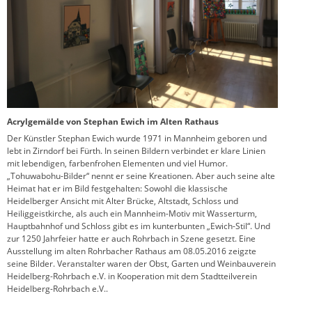
Acrylgemälde von Stephan Ewich im Alten Rathaus
Der Künstler Stephan Ewich wurde 1971 in Mannheim geboren und
lebt in Zirndorf bei Fürth. In seinen Bildern verbindet er klare Linien
mit lebendigen, farbenfrohen Elementen und viel Humor.
„Tohuwabohu-Bilder“ nennt er seine Kreationen. Aber auch seine alte
Heimat hat er im Bild festgehalten: Sowohl die klassische
Heidelberger Ansicht mit Alter Brücke, Altstadt, Schloss und
Heiliggeistkirche, als auch ein Mannheim-Motiv mit Wasserturm,
Hauptbahnhof und Schloss gibt es im kunterbunten „Ewich-Stil“. Und
zur 1250 Jahrfeier hatte er auch Rohrbach in Szene gesetzt. Eine
Ausstellung im alten Rohrbacher Rathaus am 08.05.2016 zeigzte
seine Bilder.
Veranstalter waren der Obst, Garten und Weinbauverein
Heidelberg-Rohrbach e.V. in Kooperation mit dem Stadtteilverein
Heidelberg-Rohrbach e.V..