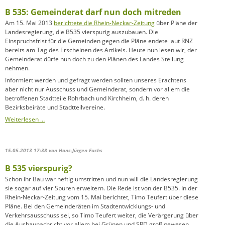
B 535: Gemeinderat darf nun doch mitreden
Am 15. Mai 2013
berichtete die Rhein-Neckar-Zeitung
über Pläne der
Landesregierung, die B535 vierspurig auszubauen. Die
Einspruchsfrist für die Gemeinden gegen die Pläne endete laut RNZ
bereits am Tag des Erscheinen des Artikels. Heute nun lesen wir, der
Gemeinderat dürfe nun doch zu den Plänen des Landes Stellung
nehmen.
Informiert werden und gefragt werden sollten unseres Erachtens
aber nicht nur Ausschuss und Gemeinderat, sondern vor allem die
betroffenen Stadtteile Rohrbach und Kirchheim, d. h. deren
Bezirksbeiräte und Stadtteilvereine.
B
Weiterlesen …
535:
Gemeinderat
darf
15.05.2013 17:38
von Hans-Jürgen Fuchs
nun
doch
B 535 vierspurig?
mitreden
Schon ihr Bau war heftig umstritten und nun will die Landesregierung
sie sogar auf vier Spuren erweitern. Die Rede ist von der B535. In der
Rhein-Neckar-Zeitung vom 15. Mai berichtet, Timo Teufert über diese
Pläne. Bei den Gemeinderäten im Stadtentwicklungs- und
Verkehrsausschuss sei, so Timo Teufert weiter, die Verärgerung über
die Ausbaunachricht vor allem bei Grünen und SPD groß gewesen.