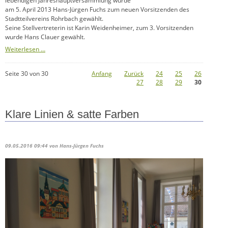
lebendigen Jahreshauptversammlung wurde
am 5. April 2013 Hans-Jürgen Fuchs zum neuen Vorsitzenden des
Stadtteilvereins Rohrbach gewählt.
Seine Stellvertreterin ist Karin Weidenheimer, zum 3. Vorsitzenden
wurde Hans Clauer gewählt.
Neuer
Weiterlesen …
Stadtteilvereinsvorstand
Seite 30 von 30
Anfang
Zurück
24
25
26
27
28
29
30
Klare Linien & satte Farben
09.05.2016 09:44
von Hans-Jürgen Fuchs