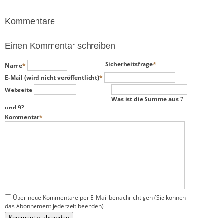
Kommentare
Einen Kommentar schreiben
Pflichtfeld
Pflichtfeld
Sicherheitsfrage
*
Name
*
Pflichtfeld
E-Mail (wird nicht veröffentlicht)
*
Webseite
Was ist die Summe aus 7
und 9?
Pflichtfeld
Kommentar
*
Über neue Kommentare per E-Mail benachrichtigen (Sie können
das Abonnement jederzeit beenden)
Kommentar absenden