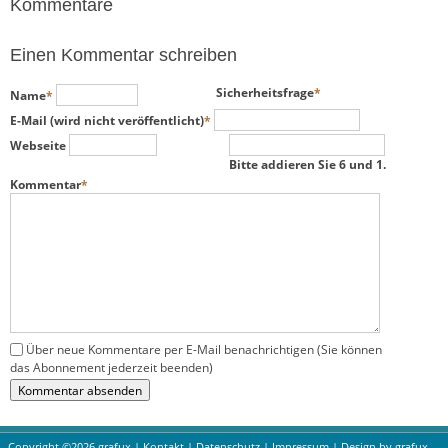
Kommentare
Einen Kommentar schreiben
Pflichtfeld
Pflichtfeld
Sicherheitsfrage
*
Name
*
Pflichtfeld
E-Mail (wird nicht veröffentlicht)
*
Webseite
Bitte addieren Sie 6 und 1.
Pflichtfeld
Kommentar
*
Über neue Kommentare per E-Mail benachrichtigen (Sie können
das Abonnement jederzeit beenden)
Kommentar absenden
Copyright ©2026 grafux |
Kontakt
|
Datenschutz
|
Impressum
| Design by
grafux