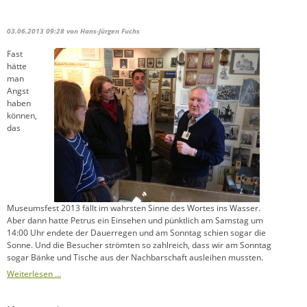
03.06.2013 09:28
von Hans-Jürgen Fuchs
Fast
hätte
man
Angst
haben
können,
das
Museumsfest 2013 fällt im wahrsten Sinne des Wortes ins Wasser.
Aber dann hatte Petrus ein Einsehen und pünktlich am Samstag um
14:00 Uhr endete der Dauerregen und am Sonntag schien sogar die
Sonne. Und die Besucher strömten so zahlreich, dass wir am Sonntag
sogar Bänke und Tische aus der Nachbarschaft ausleihen mussten.
Weiterlesen …