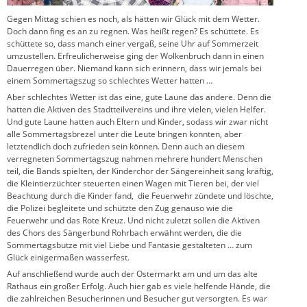
Gegen Mittag schien es noch, als hätten wir Glück mit dem Wetter.
Doch dann fing es an zu regnen. Was heißt regen? Es schüttete. Es
schüttete so, dass manch einer vergaß, seine Uhr auf Sommerzeit
umzustellen. Erfreulicherweise ging der Wolkenbruch dann in einen
Dauerregen über. Niemand kann sich erinnern, dass wir jemals bei
einem Sommertagszug so schlechtes Wetter hatten …
Aber schlechtes Wetter ist das eine, gute Laune das andere. Denn die
hatten die Aktiven des Stadtteilvereins und ihre vielen, vielen Helfer.
Und gute Laune hatten auch Eltern und Kinder, sodass wir zwar nicht
alle Sommertagsbrezel unter die Leute bringen konnten, aber
letztendlich doch zufrieden sein können. Denn auch an diesem
verregneten Sommertagszug nahmen mehrere hundert Menschen
teil, die Bands spielten, der Kinderchor der Sängereinheit sang kräftig,
die Kleintierzüchter steuerten einen Wagen mit Tieren bei, der viel
Beachtung durch die Kinder fand, die Feuerwehr zündete und löschte,
die Polizei begleitete und schützte den Zug genauso wie die
Feuerwehr und das Rote Kreuz. Und nicht zuletzt sollen die Aktiven
des Chors des Sängerbund Rohrbach erwähnt werden, die die
Sommertagsbutze mit viel Liebe und Fantasie gestalteten … zum
Glück einigermaßen wasserfest.
Auf anschließend wurde auch der Ostermarkt am und um das alte
Rathaus ein großer Erfolg. Auch hier gab es viele helfende Hände, die
die zahlreichen Besucherinnen und Besucher gut versorgten. Es war