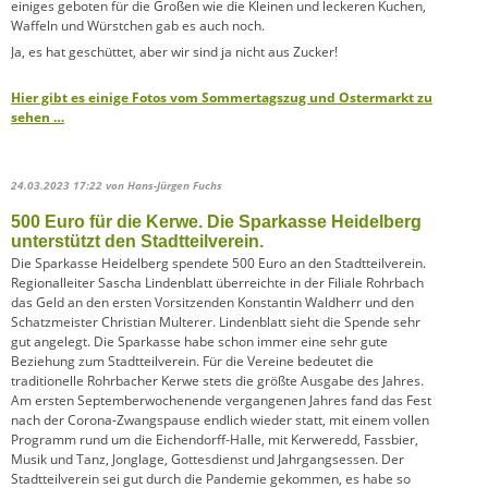
einiges geboten für die Großen wie die Kleinen und leckeren Kuchen,
Waffeln und Würstchen gab es auch noch.
Ja, es hat geschüttet, aber wir sind ja nicht aus Zucker!
Hier gibt es einige Fotos vom Sommertagszug und Ostermarkt zu
sehen …
24.03.2023 17:22
von Hans-Jürgen Fuchs
500 Euro für die Kerwe. Die Sparkasse Heidelberg
unterstützt den Stadtteilverein.
Die Sparkasse Heidelberg spendete 500 Euro an den Stadtteilverein.
Regionalleiter Sascha Lindenblatt überreichte in der Filiale Rohrbach
das Geld an den ersten Vorsitzenden Konstantin Waldherr und den
Schatzmeister Christian Multerer. Lindenblatt sieht die Spende sehr
gut angelegt. Die Sparkasse habe schon immer eine sehr gute
Beziehung zum Stadtteilverein. Für die Vereine bedeutet die
traditionelle Rohrbacher Kerwe stets die größte Ausgabe des Jahres.
Am ersten Septemberwochenende vergangenen Jahres fand das Fest
nach der Corona-Zwangspause endlich wieder statt, mit einem vollen
Programm rund um die Eichendorff-Halle, mit Kerweredd, Fassbier,
Musik und Tanz, Jonglage, Gottesdienst und Jahrgangsessen. Der
Stadtteilverein sei gut durch die Pandemie gekommen, es habe so