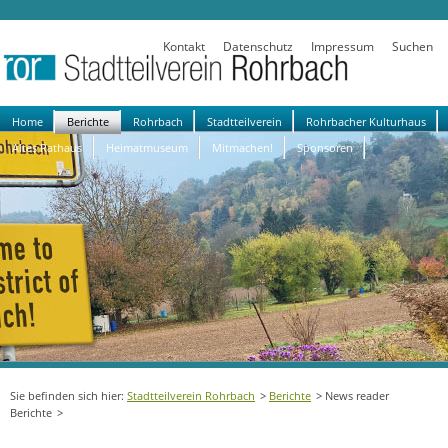
Kontakt
Datenschutz
Impressum
Suchen
Navigation
Home
Berichte
Rohrbach
Stadtteilverein
Rohrbacher Kulturhaus
überspringen
Altes Rathaus
Heimatmuseum
Mitmachen!
Sponsoren
Stadtteilverein Rohrbach
Berichte
News reader
Berichte