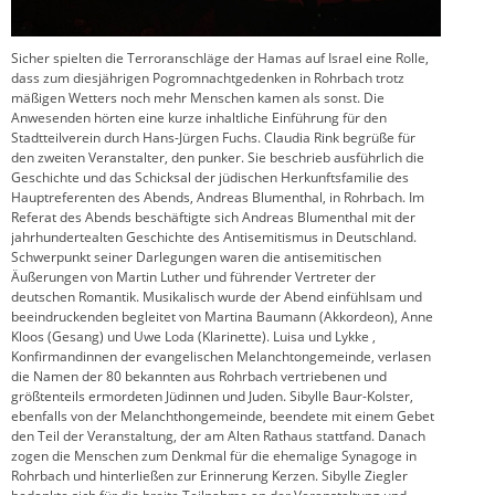
Sicher spielten die Terroranschläge der Hamas auf Israel eine Rolle,
dass zum diesjährigen Pogromnachtgedenken in Rohrbach trotz
mäßigen Wetters noch mehr Menschen kamen als sonst. Die
Anwesenden hörten eine kurze inhaltliche Einführung für den
Stadtteilverein durch Hans-Jürgen Fuchs. Claudia Rink begrüße für
den zweiten Veranstalter, den punker. Sie beschrieb ausführlich die
Geschichte und das Schicksal der jüdischen Herkunftsfamilie des
Hauptreferenten des Abends, Andreas Blumenthal, in Rohrbach. Im
Referat des Abends beschäftigte sich Andreas Blumenthal mit der
jahrhundertealten Geschichte des Antisemitismus in Deutschland.
Schwerpunkt seiner Darlegungen waren die antisemitischen
Äußerungen von Martin Luther und führender Vertreter der
deutschen Romantik. Musikalisch wurde der Abend einfühlsam und
beeindruckenden begleitet von Martina Baumann (Akkordeon), Anne
Kloos (Gesang) und Uwe Loda (Klarinette). Luisa und Lykke ,
Konfirmandinnen der evangelischen Melanchtongemeinde, verlasen
die Namen der 80 bekannten aus Rohrbach vertriebenen und
größtenteils ermordeten Jüdinnen und Juden. Sibylle Baur-Kolster,
ebenfalls von der Melanchthongemeinde, beendete mit einem Gebet
den Teil der Veranstaltung, der am Alten Rathaus stattfand. Danach
zogen die Menschen zum Denkmal für die ehemalige Synagoge in
Rohrbach und hinterließen zur Erinnerung Kerzen. Sibylle Ziegler