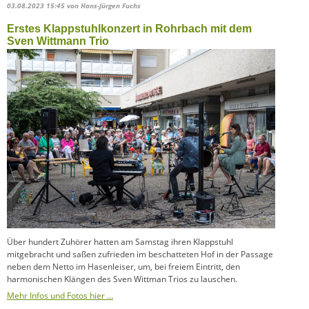
03.08.2023 15:45
von Hans-Jürgen Fuchs
Erstes Klappstuhlkonzert in Rohrbach mit dem
Sven Wittmann Trio
Über hundert Zuhörer hatten am Samstag ihren Klappstuhl
mitgebracht und saßen zufrieden im beschatteten Hof in der Passage
neben dem Netto im Hasenleiser, um, bei freiem Eintritt, den
harmonischen Klängen des Sven Wittman Trios zu lauschen.
Mehr Infos und Fotos hier …