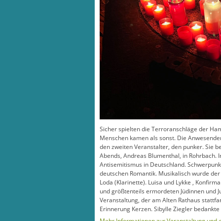
Sicher spielten die Terroranschläge der Ha
Menschen kamen als sonst. Die Anwesenden h
den zweiten Veranstalter, den punker. Sie b
Abends, Andreas Blumenthal, in Rohrbach. I
Antisemitismus in Deutschland. Schwerpunk
deutschen Romantik. Musikalisch wurde de
Loda (Klarinette). Luisa und Lykke , Konf
und größtenteils ermordeten Jüdinnen und J
Veranstaltung, der am Alten Rathaus statt
Erinnerung Kerzen. Sibylle Ziegler bedankt
Mehr Informationen zur Veranstaltung und ei