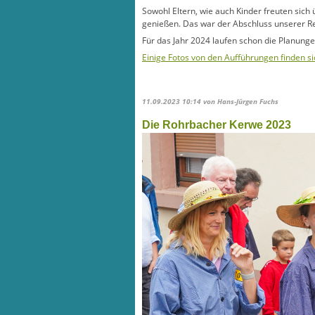
Sowohl Eltern, wie auch Kinder freuten sic
genießen. Das war der Abschluss unserer Rei
Für das Jahr 2024 laufen schon die Planunge
Einige Fotos von den Aufführungen finden si
11.09.2023 10:14
von Hans-Jürgen Fuchs
Die Rohrbacher Kerwe 2023