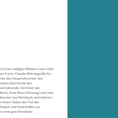
bach trotz mäßigen Wetters noch mehr
en Fuchs. Claudia Rink begrüße für
milie des Hauptreferenten des
ealten Geschichte des
nd führender Vertreter der
deon), Anne Kloos (Gesang) und Uwe
ekannten aus Rohrbach vertriebenen
t einem Gebet den Teil der
hrbach und hinterließen zur
en eine gute Heimkehr.