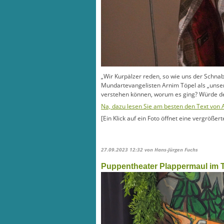
„Wir Kurpälzer reden, so wie uns der Schna
Mundartevangelisten Arnim Töpel als „unser
verstehen können, worum es ging? Würde der
Na, dazu lesen Sie am besten den Text von 
[Ein Klick auf ein Foto öffnet eine vergrößer
27.09.2023 12:32
von Hans-Jürgen Fuchs
Puppentheater Plappermaul im 