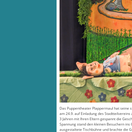
Das Puppentheater Plappermaul hat seine st
am 24.9. auf Einladung des Stadtteilverein
3 Jahren mit Ihren Eltern gespannt die Gesc
Spannung stand den kleinen Besuchern ins 
ausgestaltete Tischbühne und brachte die G