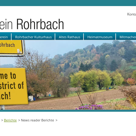
Kont
verein
Rohrbacher Kulturhaus
Altes Rathaus
Heimatmuseum
Mitmache
Berichte
News reader Berichte