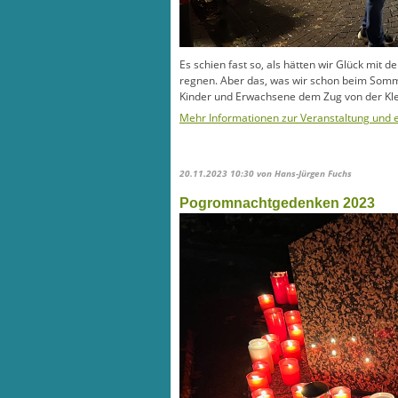
Es schien fast so, als hätten wir Glück mi
regnen. Aber das, was wir schon beim Sommer
Kinder und Erwachsene dem Zug von der Kle
Mehr Informationen zur Veranstaltung und ei
20.11.2023 10:30
von Hans-Jürgen Fuchs
Pogromnachtgedenken 2023