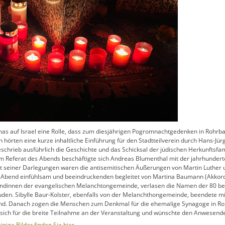
mas auf Israel eine Rolle, dass zum diesjährigen Pogromnachtgedenken in Rohr
örten eine kurze inhaltliche Einführung für den Stadtteilverein durch Hans-Jürg
eschrieb ausführlich die Geschichte und das Schicksal der jüdischen Herkunftsfa
m Referat des Abends beschäftigte sich Andreas Blumenthal mit der jahrhundert
t seiner Darlegungen waren die antisemitischen Äußerungen von Martin Luther u
r Abend einfühlsam und beeindruckenden begleitet von Martina Baumann (Akkor
irmandinnen der evangelischen Melanchtongemeinde, verlasen die Namen der 80 b
uden. Sibylle Baur-Kolster, ebenfalls von der Melanchthongemeinde, beendete mi
fand. Danach zogen die Menschen zum Denkmal für die ehemalige Synagoge in Ro
e sich für die breite Teilnahme an der Veranstaltung und wünschte den Anwesend
nige Bilder finden Sie hier …