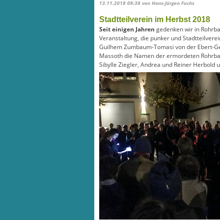
13.11.2018 09:38
von Hans-Jürgen Fuchs
Stadtteilverein im Herbst 2018
Seit einigen Jahren
gedenken wir in Rohrba
Veranstaltung, die punker und Stadtteilver
Guilhem Zumbaum-Tomasi von der Ebert-Ged
Massoth die Namen der ermordeten Rohrbach
Sibylle Ziegler, Andrea und Reiner Herbold 