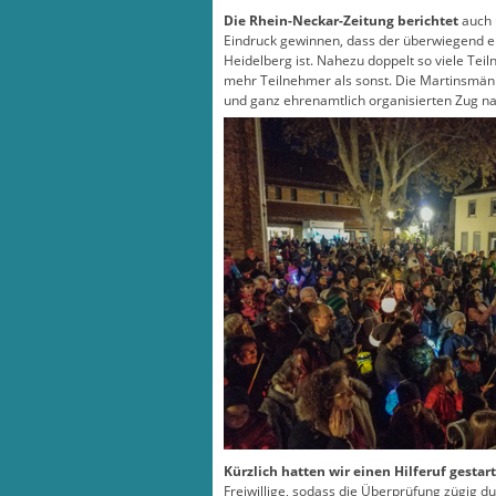
Die Rhein-Neckar-Zeitung berichtet
auch 
Eindruck gewinnen, dass der überwiegend eh
Heidelberg ist. Nahezu doppelt so viele Tei
mehr Teilnehmer als sonst. Die Martinsmänn
und ganz ehrenamtlich organisierten Zug nahm
Kürzlich hatten wir einen Hilferuf gestart
Freiwillige, sodass die Überprüfung zügig d