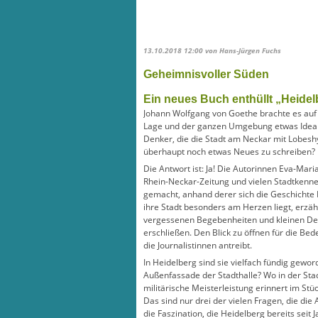
13.10.2018 12:00
von Hans-Jürgen Fuchs
Geheimnisvoller Süden
Ein neues Buch enthüllt „Heide
Johann Wolfgang von Goethe brachte es auf d
Lage und der ganzen Umgebung etwas Ideale
Denker, die die Stadt am Neckar mit Lobesh
überhaupt noch etwas Neues zu schreiben?
Die Antwort ist: Ja! Die Autorinnen Eva-Ma
Rhein-Neckar-Zeitung und vielen Stadtkenne
gemacht, anhand derer sich die Geschichte
ihre Stadt besonders am Herzen liegt, er
vergessenen Begebenheiten und kleinen Deta
erschließen. Den Blick zu öffnen für die Bedeu
die Journalistinnen antreibt.
In Heidelberg sind sie vielfach fündig gew
Außenfassade der Stadthalle? Wo in der Sta
militärische Meisterleistung erinnert im St
Das sind nur drei der vielen Fragen, die die
die Faszination, die Heidelberg bereits seit 