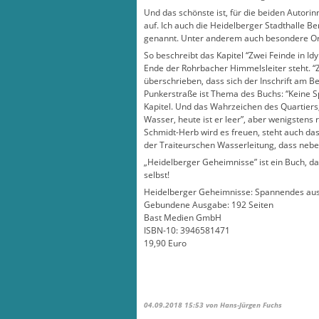
Und das schönste ist, für die beiden Autori
auf. Ich auch die Heidelberger Stadthalle B
genannt. Unter anderem auch besondere Or
So beschreibt das Kapitel “Zwei Feinde in Idy
Ende der Rohrbacher Himmelsleiter steht. “Ze
überschrieben, dass sich der Inschrift am 
Punkerstraße ist Thema des Buchs: “Keine Sp
Kapitel. Und das Wahrzeichen des Quartiers, 
Wasser, heute ist er leer”, aber wenigstens r
Schmidt-Herb wird es freuen, steht auch das 
der Traiteurschen Wasserleitung, dass neb
„Heidelberger Geheimnisse” ist ein Buch, das
selbst!
Heidelberger Geheimnisse: Spannendes aus
Gebundene Ausgabe: 192 Seiten
Bast Medien GmbH
ISBN-10: 3946581471
19,90 Euro
04.09.2018 15:53
von Hans-Jürgen Fuchs