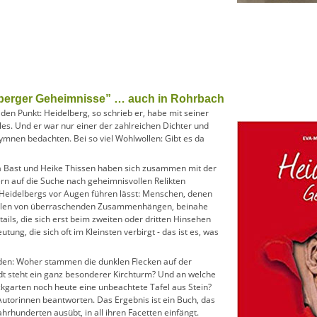
lberger Geheimnisse” … auch in Rohrbach
en Punkt: Heidelberg, so schrieb er, habe mit seiner
s. Und er war nur einer der zahlreichen Dichter und
ymnen bedachten. Bei so viel Wohlwollen: Gibt es da
ria Bast und Heike Thissen haben sich zusammen mit der
rn auf die Suche nach geheimnisvollen Relikten
 Heidelbergs vor Augen führen lässt: Menschen, denen
zählen von überraschenden Zusammenhängen, beinahe
ils, die sich erst beim zweiten oder dritten Hinsehen
tung, die sich oft im Kleinsten verbirgt - das ist es, was
orden: Woher stammen die dunklen Flecken auf der
dt steht ein ganz besonderer Kirchturm? Und an welche
ückgarten noch heute eine unbeachtete Tafel aus Stein?
 Autorinnen beantworten. Das Ergebnis ist ein Buch, das
Jahrhunderten ausübt, in all ihren Facetten einfängt.