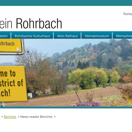
Kont
verein
Rohrbacher Kulturhaus
Altes Rathaus
Heimatmuseum
Mitmache
Berichte
News reader Berichte