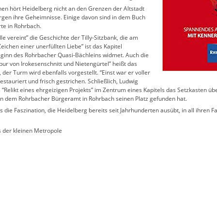
nnen hört Heidelberg nicht an den Grenzen der Altstadt
ergen ihre Geheimnisse. Einige davon sind in dem Buch
te in Rohrbach.
lle vereint” die Geschichte der Tilly-Sitzbank, die am
ichen einer unerfüllten Liebe” ist das Kapitel
Beginn des Rohrbacher Quasi-Bächleins widmet. Auch die
ur von Irokesenschnitt und Nietengürtel” heißt das
der Turm wird ebenfalls vorgestellt. “Einst war er voller
estauriert und frisch gestrichen. Schließlich, Ludwig
“Relikt eines ehrgeizigen Projekts” im Zentrum eines Kapitels das Setzkasten übe
en dem Rohrbacher Bürgeramt in Rohrbach seinen Platz gefunden hat.
 die Faszination, die Heidelberg bereits seit Jahrhunderten ausübt, in all ihren 
 der kleinen Metropole