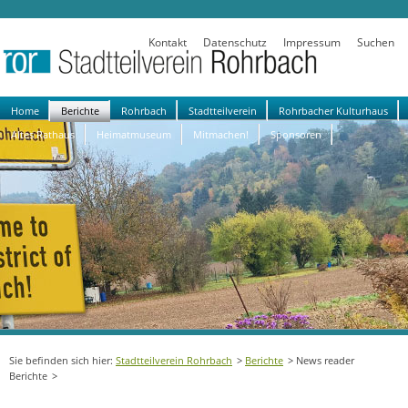
Kontakt
Datenschutz
Impressum
Suchen
Navigation
Home
Berichte
Rohrbach
Stadtteilverein
Rohrbacher Kulturhaus
überspringen
Altes Rathaus
Heimatmuseum
Mitmachen!
Sponsoren
Stadtteilverein Rohrbach
Berichte
News reader
Berichte