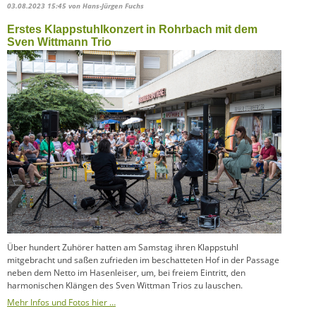
03.08.2023 15:45
von Hans-Jürgen Fuchs
Erstes Klappstuhlkonzert in Rohrbach mit dem
Sven Wittmann Trio
Über hundert Zuhörer hatten am Samstag ihren Klappstuhl
mitgebracht und saßen zufrieden im beschatteten Hof in der Passage
neben dem Netto im Hasenleiser, um, bei freiem Eintritt, den
harmonischen Klängen des Sven Wittman Trios zu lauschen.
Mehr Infos und Fotos hier …