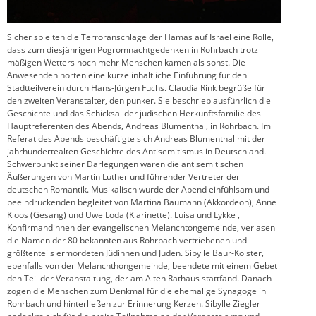
Sicher spielten die Terroranschläge der Hamas auf Israel eine Rolle,
dass zum diesjährigen Pogromnachtgedenken in Rohrbach trotz
mäßigen Wetters noch mehr Menschen kamen als sonst. Die
Anwesenden hörten eine kurze inhaltliche Einführung für den
Stadtteilverein durch Hans-Jürgen Fuchs. Claudia Rink begrüße für
den zweiten Veranstalter, den punker. Sie beschrieb ausführlich die
Geschichte und das Schicksal der jüdischen Herkunftsfamilie des
Hauptreferenten des Abends, Andreas Blumenthal, in Rohrbach. Im
Referat des Abends beschäftigte sich Andreas Blumenthal mit der
jahrhundertealten Geschichte des Antisemitismus in Deutschland.
Schwerpunkt seiner Darlegungen waren die antisemitischen
Äußerungen von Martin Luther und führender Vertreter der
deutschen Romantik. Musikalisch wurde der Abend einfühlsam und
beeindruckenden begleitet von Martina Baumann (Akkordeon), Anne
Kloos (Gesang) und Uwe Loda (Klarinette). Luisa und Lykke ,
Konfirmandinnen der evangelischen Melanchtongemeinde, verlasen
die Namen der 80 bekannten aus Rohrbach vertriebenen und
größtenteils ermordeten Jüdinnen und Juden. Sibylle Baur-Kolster,
ebenfalls von der Melanchthongemeinde, beendete mit einem Gebet
den Teil der Veranstaltung, der am Alten Rathaus stattfand. Danach
zogen die Menschen zum Denkmal für die ehemalige Synagoge in
Rohrbach und hinterließen zur Erinnerung Kerzen. Sibylle Ziegler