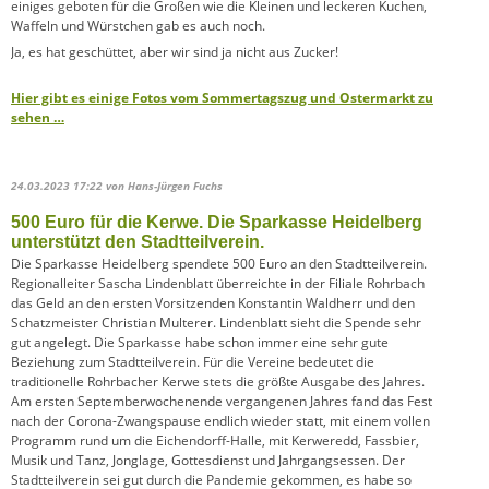
einiges geboten für die Großen wie die Kleinen und leckeren Kuchen,
Waffeln und Würstchen gab es auch noch.
Ja, es hat geschüttet, aber wir sind ja nicht aus Zucker!
Hier gibt es einige Fotos vom Sommertagszug und Ostermarkt zu
sehen …
24.03.2023 17:22
von Hans-Jürgen Fuchs
500 Euro für die Kerwe. Die Sparkasse Heidelberg
unterstützt den Stadtteilverein.
Die Sparkasse Heidelberg spendete 500 Euro an den Stadtteilverein.
Regionalleiter Sascha Lindenblatt überreichte in der Filiale Rohrbach
das Geld an den ersten Vorsitzenden Konstantin Waldherr und den
Schatzmeister Christian Multerer. Lindenblatt sieht die Spende sehr
gut angelegt. Die Sparkasse habe schon immer eine sehr gute
Beziehung zum Stadtteilverein. Für die Vereine bedeutet die
traditionelle Rohrbacher Kerwe stets die größte Ausgabe des Jahres.
Am ersten Septemberwochenende vergangenen Jahres fand das Fest
nach der Corona-Zwangspause endlich wieder statt, mit einem vollen
Programm rund um die Eichendorff-Halle, mit Kerweredd, Fassbier,
Musik und Tanz, Jonglage, Gottesdienst und Jahrgangsessen. Der
Stadtteilverein sei gut durch die Pandemie gekommen, es habe so