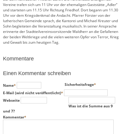
Vereine trafen sich um 11 Uhr vor der ehemaligen Gaststätte „Adler”
und starteten um 11.15 Uhr Richtung Friedhof. Dort begann um 11.30
Uhr vor dem Kriegsdenkmal die Andacht. Pfarrer Förster von der
lutherischen Gemeinde sprach, die Kantorei und Michael Kreuter und
Sohn begleiteten die Veranstaltung musikalisch. In seiner Ansprache
erinnerte der Stadtteilvereinsvorsitzende Waldherr an die Gefallenen
der beiden Weltkriege und die vielen weiteren Opfer von Terror, Krieg
und Gewalt bis zum heutigen Tag.
Kommentare
Einen Kommentar schreiben
Pflichtfeld
Pflichtfeld
Sicherheitsfrage
*
Name
*
Pflichtfeld
E-Mail (wird nicht veröffentlicht)
*
Webseite
Was ist die Summe aus 9
und 7?
Pflichtfeld
Kommentar
*