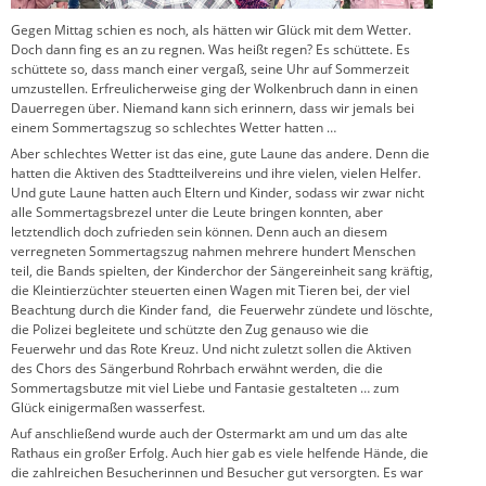
Gegen Mittag schien es noch, als hätten wir Glück mit dem Wetter.
Doch dann fing es an zu regnen. Was heißt regen? Es schüttete. Es
schüttete so, dass manch einer vergaß, seine Uhr auf Sommerzeit
umzustellen. Erfreulicherweise ging der Wolkenbruch dann in einen
Dauerregen über. Niemand kann sich erinnern, dass wir jemals bei
einem Sommertagszug so schlechtes Wetter hatten …
Aber schlechtes Wetter ist das eine, gute Laune das andere. Denn die
hatten die Aktiven des Stadtteilvereins und ihre vielen, vielen Helfer.
Und gute Laune hatten auch Eltern und Kinder, sodass wir zwar nicht
alle Sommertagsbrezel unter die Leute bringen konnten, aber
letztendlich doch zufrieden sein können. Denn auch an diesem
verregneten Sommertagszug nahmen mehrere hundert Menschen
teil, die Bands spielten, der Kinderchor der Sängereinheit sang kräftig,
die Kleintierzüchter steuerten einen Wagen mit Tieren bei, der viel
Beachtung durch die Kinder fand, die Feuerwehr zündete und löschte,
die Polizei begleitete und schützte den Zug genauso wie die
Feuerwehr und das Rote Kreuz. Und nicht zuletzt sollen die Aktiven
des Chors des Sängerbund Rohrbach erwähnt werden, die die
Sommertagsbutze mit viel Liebe und Fantasie gestalteten … zum
Glück einigermaßen wasserfest.
Auf anschließend wurde auch der Ostermarkt am und um das alte
Rathaus ein großer Erfolg. Auch hier gab es viele helfende Hände, die
die zahlreichen Besucherinnen und Besucher gut versorgten. Es war