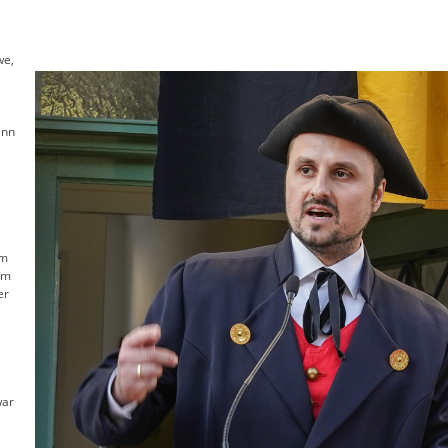
we,
enn
rm
em
er
war