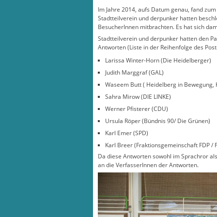
Im Jahre 2014, aufs Datum genau, fand zum e
Stadtteilverein und derpunker hatten beschl
BesucherInnen mitbrachten. Es hat sich dam
Stadtteilverein und derpunker hatten den Par
Antworten (Liste in der Reihenfolge des Pos
Larissa Winter-Horn (Die Heidelberger)
Judith Marggraf (GAL)
Waseem Butt ( Heidelberg in Bewegung, 
Sahra Mirow (DIE LINKE)
Werner Pfisterer (CDU)
Ursula Röper (Bündnis 90/ Die Grünen)
Karl Emer (SPD)
Karl Breer (Fraktionsgemeinschaft FDP /
Da diese Antworten sowohl im Sprachror als
an die VerfasserInnen der Antworten.