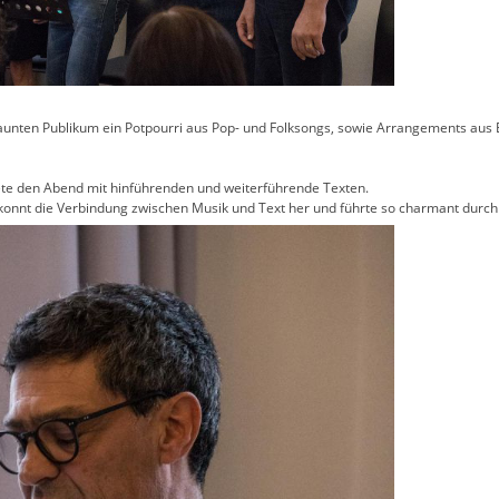
unten Publikum ein Potpourri aus Pop- und Folksongs, sowie Arrangements aus Et
ete den Abend mit hinführenden und weiterführende Texten.
 gekonnt die Verbindung zwischen Musik und Text her und führte so charmant durc