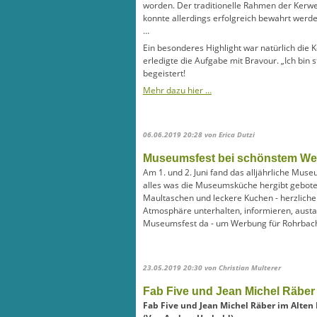
worden. Der traditionelle Rahmen der Kerw
konnte allerdings erfolgreich bewahrt werd
…
Ein besonderes Highlight war natürlich di
erledigte die Aufgabe mit Bravour. „Ich bin 
begeistert!
Mehr dazu hier …
06.06.2019 20:28
von Erica Dutzi
Museumsfest bei schönstem Wet
Am 1. und 2. Juni fand das alljährliche Mu
alles was die Museumsküche hergibt gebot
Maultaschen und leckere Kuchen - herzliche
Atmosphäre unterhalten, informieren, austa
Museumsfest da - um Werbung für Rohrbach
23.05.2019 20:30
von Christian Multerer
Fab Five und Jean Michel Räber
Fab Five und Jean Michel Räber im Alten