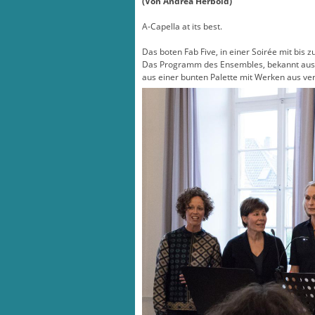
(Von Andrea Herbold)
A-Capella at its best.
Das boten Fab Five, in einer Soirée mit bis
Das Programm des Ensembles, bekannt aus 
aus einer bunten Palette mit Werken aus v