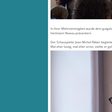
In ihrer Mehrstimmigkeit wurde dem gutgela
höchstem Niveau präsentiert.
Der Schauspieler Jean Michel Räber begleit
Mal eher lustig, mal eher ernst, stellte er