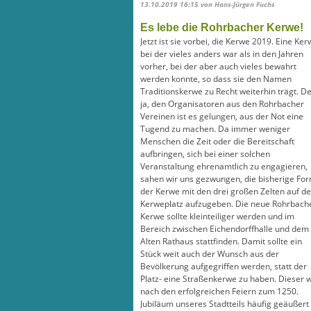
13.10.2019 16:15
von Hans-Jürgen Fuchs
Es lebe die Rohrbacher Kerwe!
Jetzt ist sie vorbei, die Kerwe 2019. Eine Ker
bei der vieles anders war als in den Jahren
vorher, bei der aber auch vieles bewahrt
werden konnte, so dass sie den Namen
Traditionskerwe zu Recht weiterhin trägt. D
ja, den Organisatoren aus den Rohrbacher
Vereinen ist es gelungen, aus der Not eine
Tugend zu machen. Da immer weniger
Menschen die Zeit oder die Bereitschaft
aufbringen, sich bei einer solchen
Veranstaltung ehrenamtlich zu engagieren,
sahen wir uns gezwungen, die bisherige Fo
der Kerwe mit den drei großen Zelten auf d
Kerweplatz aufzugeben. Die neue Rohrbach
Kerwe sollte kleinteiliger werden und im
Bereich zwischen Eichendorffhalle und dem
Alten Rathaus stattfinden. Damit sollte ein
Stück weit auch der Wunsch aus der
Bevölkerung aufgegriffen werden, statt der
Platz- eine Straßenkerwe zu haben. Dieser 
nach den erfolgreichen Feiern zum 1250.
Jubiläum unseres Stadtteils häufig geäußert