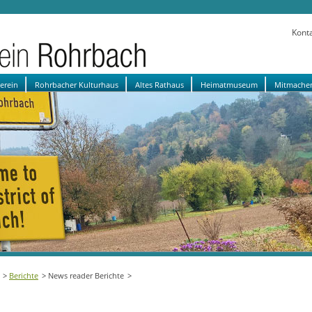
Kont
verein
Rohrbacher Kulturhaus
Altes Rathaus
Heimatmuseum
Mitmache
Berichte
News reader Berichte