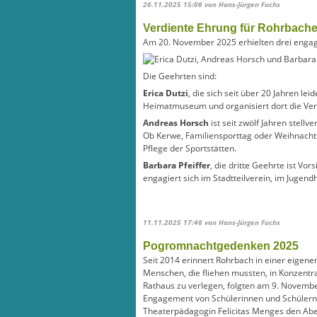
26.11.2025 15:06
von Hans-Jürgen Fuchs
Verdiente Ehrung für Rohrbache
Am 20. November 2025 erhielten drei engag
Die Geehrten sind:
Erica Dutzi
, die sich seit über 20 Jahren lei
Heimatmuseum und organisiert dort die Veran
Andreas Horsch
ist seit zwölf Jahren stell
Ob Kerwe, Familiensporttag oder Weihnachtsm
Pflege der Sportstätten.
Barbara Pfeiffer
, die dritte Geehrte ist Vo
engagiert sich im Stadtteilverein, im Jugendh
11.11.2025 17:46
von Hans-Jürgen Fuchs
Pogromnachtgedenken 2025
Seit 2014 erinnert Rohrbach in einer eigene
Menschen, die fliehen mussten, in Konzentr
Rathaus zu verlegen, folgten am 9. Novem
Engagement von Schülerinnen und Schülern d
Theaterpädagogin Felicitas Menges den Aben