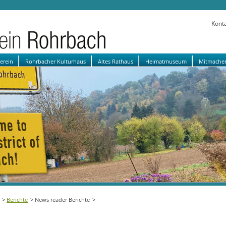
Kont
verein
Rohrbacher Kulturhaus
Altes Rathaus
Heimatmuseum
Mitmache
Berichte
News reader Berichte