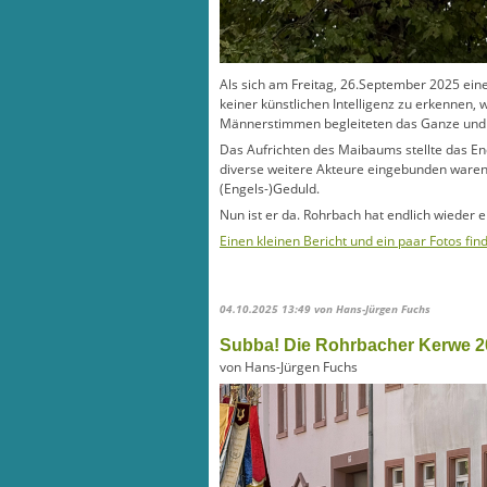
Als sich am Freitag, 26.September 2025 ein
keiner künstlichen Intelligenz zu erkennen,
Männerstimmen begleiteten das Ganze und Fr
Das Aufrichten des Maibaums stellte das End
diverse weitere Akteure eingebunden waren, 
(Engels-)Geduld.
Nun ist er da. Rohrbach hat endlich wieder
Einen kleinen Bericht und ein paar Fotos fin
04.10.2025 13:49
von Hans-Jürgen Fuchs
Subba! Die Rohrbacher Kerwe 2
von Hans-Jürgen Fuchs