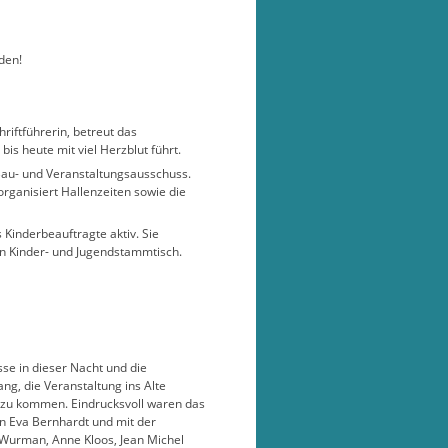
den!
chriftführerin, betreut das
is heute mit viel Herzblut führt.
 Bau- und Veranstaltungsausschuss.
rganisiert Hallenzeiten sowie die
 Kinderbeauftragte aktiv. Sie
 den Kinder- und Jugendstammtisch.
sse in dieser Nacht und die
g, die Veranstaltung ins Alte
zu kommen. Eindrucksvoll waren das
n Eva Bernhardt und mit der
 Wurman, Anne Kloos, Jean Michel