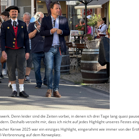
kwerk. Denn leider sind die Zeiten vorbei, in denen ich drei Tage lang quasi pau
ndern. Deshalb verzeiht mir, dass ich nicht auf jedes Highlight unseres Festes ei
bacher Kerwe 2025 war ein einziges Highlight, eingerahmt wie immer von der Er
el-Verbrennung auf dem Kerweplatz.