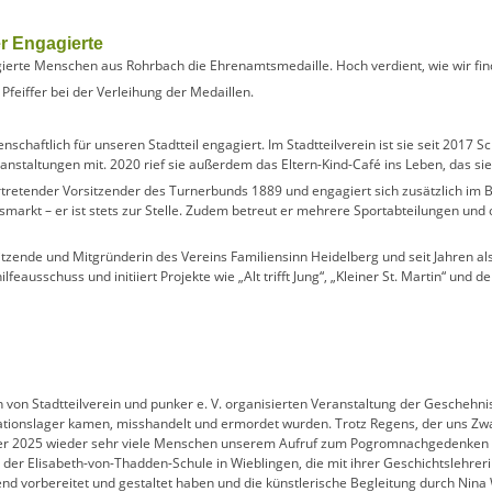
r Engagierte
ierte Menschen aus Rohrbach die Ehrenamtsmedaille. Hoch verdient, wie wir fin
denschaftlich für unseren Stadtteil engagiert. Im Stadtteilverein ist sie seit 2017 S
staltungen mit. 2020 rief sie außerdem das Eltern-Kind-Café ins Leben, das sie b
vertretender Vorsitzender des Turnerbunds 1889 und engagiert sich zusätzlich im
arkt – er ist stets zur Stelle. Zudem betreut er mehrere Sportabteilungen und o
rsitzende und Mitgründerin des Vereins Familiensinn Heidelberg und seit Jahren als
ilfeausschuss und initiiert Projekte wie „Alt trifft Jung“, „Kleiner St. Martin“ und
n von Stadtteilverein und punker e. V. organisierten Veranstaltung der Geschehni
ationslager kamen, misshandelt und ermordet wurden. Trotz Regens, der uns Zwan
ber 2025 wieder sehr viele Menschen unserem Aufruf zum Pogromnachgedenken 
er Elisabeth-von-Thadden-Schule in Wieblingen, die mit ihrer Geschichtslehreri
d vorbereitet und gestaltet haben und die künstlerische Begleitung durch Nina