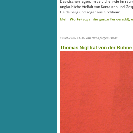
Dazwischen lagen, im zeitlichen wie im räu
unglaubliche Vielfalt von Kontakten und Ge
Heidelberg und sogar aus Kirchheim.
Mehr
Worte
(sogar die ganze Kerweredd), 
10.09.2025 14:45
von Hans-Jürgen Fuchs
Thomas Nigl trat von der Bühne