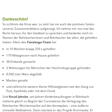
Dankeschön!
So schlimm die Krise war, zu sehr hat sie auch die positiven Seiten
unseres Zusammenlebens aufgezeigt. Ich nehme mir nun mal das
Recht heraus, für den Stadtteil zu sprechen und bedanke mich im
Namen der Rohrbacherinnen und Rohrbacher bei allen, die geholfen
haben. Allein das
Fandango-Team
hat
in 10 Wochen knapp 250 x geholfen
179 Mittagessen nach Hause geliefert
38 Einkäufe gemacht
3 Wohnungen für Menschen der Hochrisikogruppe gefunden
8.000 Liter Wein abgefüllt
Masken genäht
und zahlreiche weitere kleine Hilfstätigkeiten wie den Gang zur
Post, Apotheke oder mit dem Hund.
Und
Knud Jahnke
, seit Jahren Kinderbeauftragter in Rohrbach
initiierte gleich zu Beginn der Coronakrise die Verlegung des
Rohrbacher Wochenmarkts auf den Kerweplatz – eine äußerst
sinnvolle Maßnahme. Dann startete er das Projekt #rormaske. Er