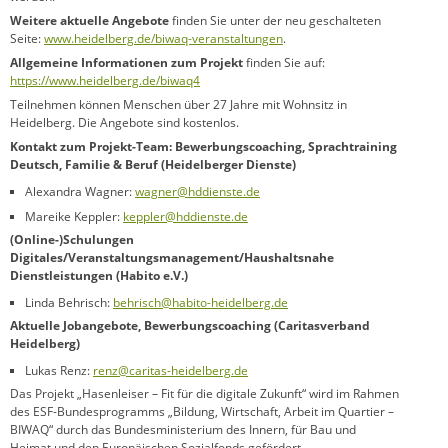
Weitere aktuelle Angebote
finden Sie unter der neu geschalteten
Seite:
www.heidelberg.de/biwaq-veranstaltungen
.
Allgemeine Informationen zum Projekt
finden Sie auf:
https://www.heidelberg.de/biwaq4
Teilnehmen können Menschen über 27 Jahre mit Wohnsitz in
Heidelberg. Die Angebote sind kostenlos.
Kontakt zum Projekt-Team: Bewerbungscoaching, Sprachtraining
Deutsch, Familie & Beruf (Heidelberger Dienste)
Alexandra Wagner:
wagner@hddienste.de
Mareike Keppler:
keppler@hddienste.de
(Online-)Schulungen
Digitales/Veranstaltungsmanagement/Haushaltsnahe
Dienstleistungen (Habito e.V.)
Linda Behrisch:
behrisch@habito-heidelberg.de
Aktuelle Jobangebote, Bewerbungscoaching (Caritasverband
Heidelberg)
Lukas Renz:
renz@caritas-heidelberg.de
Das Projekt „Hasenleiser – Fit für die digitale Zukunft“ wird im Rahmen
des ESF-Bundesprogramms „Bildung, Wirtschaft, Arbeit im Quartier –
BIWAQ“ durch das Bundesministerium des Innern, für Bau und
Heimat und den Europäischen Sozialfonds gefördert.