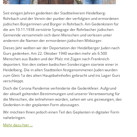
Seit einigen Jahren gedenken der Stadtteilverein Heidelberg-
Rohrbach und der Verein der punker der verfolgten und ermordeten
jüdischen Bürgerinnen und Bürger in Rohrbach. Am Gedenkstein für
die am 10.11.1938 zerstörte Synagoge der Rohrbacher jüdischen
Gemeinde versammeln sich dann Menschen und verlesen unter
anderem die Namen der ermordeten jüdischen Mitbürger.
Dieses Jahr wollten wir der Deportation der Heidelberger Juden nach
Gurs gedenken. Am 22. Oktober 1940 wurden mehr als 6.500
Menschen aus Baden und der Pfalz mit Zügen nach Frankreich
deportiert. Von den sieben badischen Sonderzügen startete einer in
Heidelberg. Die in allen Stadtteilen festgenommenen Juden wurden
zum Gleis 1a des alten Hauptbahnhofes gebracht und ins Lager Gurs
verschleppt.
Doch die Corona Pandemie verhinderte die Gedenkfeier. Aufgrund
der aktuell geltenden Bestimmungen und unserer Verantwortung für
die Menschen, die teilnehmen würden, sahen wir uns gezwungen, das
Gedenken in der geplanten Form abzusagen.
Wir möchten Ihnen jedoch einen Teil des Geplanten in digitaler Form
nahebringen.
Mehr dazu hier …