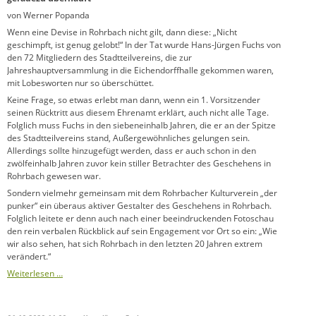
von Werner Popanda
Wenn eine Devise in Rohrbach nicht gilt, dann diese: „Nicht
geschimpft, ist genug gelobt!“ In der Tat wurde Hans-Jürgen Fuchs von
den 72 Mitgliedern des Stadtteilvereins, die zur
Jahreshauptversammlung in die Eichendorffhalle gekommen waren,
mit Lobesworten nur so überschüttet.
Keine Frage, so etwas erlebt man dann, wenn ein 1. Vorsitzender
seinen Rücktritt aus diesem Ehrenamt erklärt, auch nicht alle Tage.
Folglich muss Fuchs in den siebeneinhalb Jahren, die er an der Spitze
des Stadtteilvereins stand, Außergewöhnliches gelungen sein.
Allerdings sollte hinzugefügt werden, dass er auch schon in den
zwölfeinhalb Jahren zuvor kein stiller Betrachter des Geschehens in
Rohrbach gewesen war.
Sondern vielmehr gemeinsam mit dem Rohrbacher Kulturverein „der
punker“ ein überaus aktiver Gestalter des Geschehens in Rohrbach.
Folglich leitete er denn auch nach einer beeindruckenden Fotoschau
den rein verbalen Rückblick auf sein Engagement vor Ort so ein: „Wie
wir also sehen, hat sich Rohrbach in den letzten 20 Jahren extrem
verändert.“
Weiterlesen …