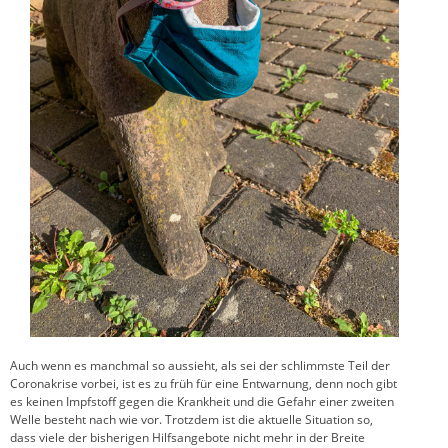
Auch wenn es manchmal so aussieht, als sei der schlimmste Teil der
Coronakrise vorbei, ist es zu früh für eine Entwarnung, denn noch gibt
es keinen Impfstoff gegen die Krankheit und die Gefahr einer zweiten
Welle besteht nach wie vor. Trotzdem ist die aktuelle Situation so,
dass viele der bisherigen Hilfsangebote nicht mehr in der Breite