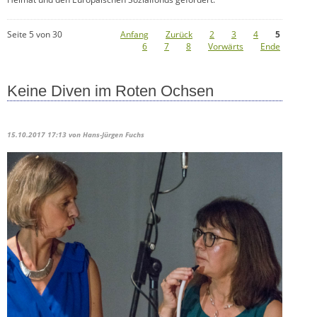
Seite 5 von 30
Anfang
Zurück
2
3
4
5
6
7
8
Vorwärts
Ende
Keine Diven im Roten Ochsen
15.10.2017 17:13
von Hans-Jürgen Fuchs