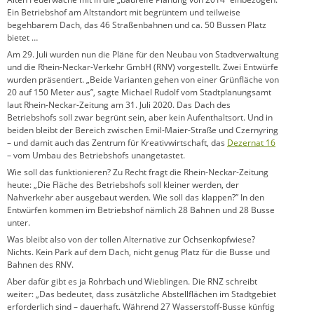
Ein Betriebshof am Altstandort mit begrüntem und teilweise
begehbarem Dach, das 46 Straßenbahnen und ca. 50 Bussen Platz
bietet …
Am 29. Juli wurden nun die Pläne für den Neubau von Stadtverwaltung
und die Rhein-Neckar-Verkehr GmbH (RNV) vorgestellt. Zwei Entwürfe
wurden präsentiert. „Beide Varianten gehen von einer Grünfläche von
20 auf 150 Meter aus”, sagte Michael Rudolf vom Stadtplanungsamt
laut Rhein-Neckar-Zeitung am 31. Juli 2020. Das Dach des
Betriebshofs soll zwar begrünt sein, aber kein Aufenthaltsort. Und in
beiden bleibt der Bereich zwischen Emil-Maier-Straße und Czernyring
– und damit auch das Zentrum für Kreativwirtschaft, das
Dezernat 16
– vom Umbau des Betriebshofs unangetastet.
Wie soll das funktionieren? Zu Recht fragt die Rhein-Neckar-Zeitung
heute: „Die Fläche des Betriebshofs soll kleiner werden, der
Nahverkehr aber ausgebaut werden. Wie soll das klappen?” In den
Entwürfen kommen im Betriebshof nämlich 28 Bahnen und 28 Busse
unter.
Was bleibt also von der tollen Alternative zur Ochsenkopfwiese?
Nichts. Kein Park auf dem Dach, nicht genug Platz für die Busse und
Bahnen des RNV.
Aber dafür gibt es ja Rohrbach und Wieblingen. Die RNZ schreibt
weiter: „Das bedeutet, dass zusätzliche Abstellflächen im Stadtgebiet
erforderlich sind – dauerhaft. Während 27 Wasserstoff-Busse künftig