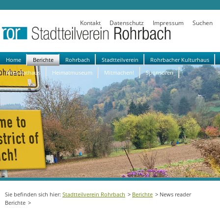
Kontakt
Datenschutz
Impressum
Suchen
Navigation
Home
Berichte
Rohrbach
Stadtteilverein
Rohrbacher Kulturhaus
überspringen
Altes Rathaus
Heimatmuseum
Mitmachen!
Sponsoren
Stadtteilverein Rohrbach
Berichte
News reader
Berichte