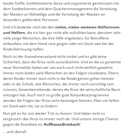
kaufte Stoffe, konfektionierte diese und organisierte gemeinsam mit
dem Stadtteilverein und dem Quartiersmanagement die Verteilung
der Masken an Nähwillige und die Verteilung der Masken an
besonders gefährdete Personen.
Und ich bedanke mich bei den
vielen, vielen weiteren Helferinnen
und Helfern
, die ich hier gar nicht alle aufzählen kann, darunter sehr
viele junge Menschen, die ihre Hilfe angeboten, für Betroffene
einkauften, mit dem Hund raus gingen oder ein Stück weit bei der
Kinderbetreuung halfen.
Noch ist der Ausnahmezustand nicht vorbei und es gibt keine
Sicherheit, dass die Krise nicht zurückkommt. Und an die so genannte
neue Normalität haben wir uns auch noch nicht wirklich gewöhnt.
Immer noch leiden viele Menschen an den Folgen shutdowns, Eltern,
deren Kinder immer noch nicht in die Kindergärten gehen können
oder in die Schule, alte Menschen, die immer noch vorsichtig sein
müssen, Gewerbetreibende, denen die Krise die wirtschaftliche Basis
entzogen hat. Auch noch so große gute Konjunkturprogramme
werden die Folgen der Krise nicht beseitigen können. Aber sie helfen
ein Stück weit mit, sie zu lindern.
Nun gilt es für uns wieder Tritt zu fassen. Und dabei nicht zu
vergessen: das Virus ist immer noch da. Und unsere einzige Chance
gegen die Krankheit ist:
#uffbasse@rorbach!
… und überall.