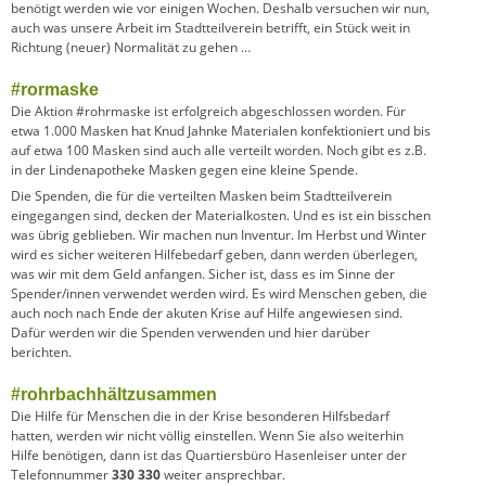
benötigt werden wie vor einigen Wochen. Deshalb versuchen wir nun,
auch was unsere Arbeit im Stadtteilverein betrifft, ein Stück weit in
Richtung (neuer) Normalität zu gehen …
#rormaske
Die Aktion #rohrmaske ist erfolgreich abgeschlossen worden. Für
etwa 1.000 Masken hat Knud Jahnke Materialen konfektioniert und bis
auf etwa 100 Masken sind auch alle verteilt worden. Noch gibt es z.B.
in der Lindenapotheke Masken gegen eine kleine Spende.
Die Spenden, die für die verteilten Masken beim Stadtteilverein
eingegangen sind, decken der Materialkosten. Und es ist ein bisschen
was übrig geblieben. Wir machen nun Inventur. Im Herbst und Winter
wird es sicher weiteren Hilfebedarf geben, dann werden überlegen,
was wir mit dem Geld anfangen. Sicher ist, dass es im Sinne der
Spender/innen verwendet werden wird. Es wird Menschen geben, die
auch noch nach Ende der akuten Krise auf Hilfe angewiesen sind.
Dafür werden wir die Spenden verwenden und hier darüber
berichten.
#rohrbachhältzusammen
Die Hilfe für Menschen die in der Krise besonderen Hilfsbedarf
hatten, werden wir nicht völlig einstellen. Wenn Sie also weiterhin
Hilfe benötigen, dann ist das Quartiersbüro Hasenleiser unter der
Telefonnummer
330 330
weiter ansprechbar.