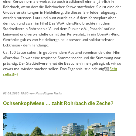
einer Kerwe normalerweise. So auch traditionell einmal jährlich in
Rohrbach, wenn dort die Rohrbacher Kerwe stattfindet. Sie ist eine der
Großveranstaltungen in Heidelberg, die dieses Jahr leider abgesagt
werden mussten. Laut und bunt wurde es auf dem Kerweplatz aber
dennoch und zwar im Film! Das WoAndersKino brachte mit dem
Stadtteilverein Rohrbach e.V. und dem Punker e.V. „Parada“ auf die
Leinwand und verwandelte damit den Kerweplatz in ein OpenAir-Kino.
Getränke gab es von Heidelbergs beliebtester und solidarischster
Eckkneipe - dem Fandango.
Ca. 150 Leute sahen, in gebührendem Abstand voneinander, den Film
«Parada«. Es war eine tropische Sommernacht und die Stimmung war
prächtig. Der Stadtteilverein hat die Besucher/innen gefragt, ob wir so
etwas mal wieder machen sollen. Das Ergebnis ist eindeutig!￼
Seht
selbst!￼
02.08.2020 15:00
von Hans-Jürgen Fuchs
Ochsenkopfwiese … zahlt Rohrbach die Zeche?