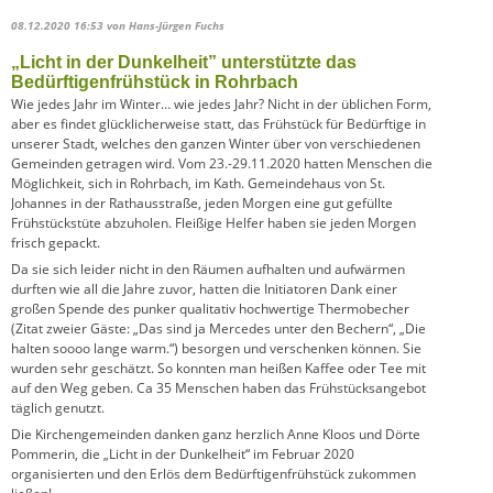
08.12.2020 16:53
von Hans-Jürgen Fuchs
„Licht in der Dunkelheit” unterstützte das
Bedürftigenfrühstück in Rohrbach
Wie jedes Jahr im Winter… wie jedes Jahr? Nicht in der üblichen Form,
aber es findet glücklicherweise statt, das Frühstück für Bedürftige in
unserer Stadt, welches den ganzen Winter über von verschiedenen
Gemeinden getragen wird. Vom 23.-29.11.2020 hatten Menschen die
Möglichkeit, sich in Rohrbach, im Kath. Gemeindehaus von St.
Johannes in der Rathausstraße, jeden Morgen eine gut gefüllte
Frühstückstüte abzuholen. Fleißige Helfer haben sie jeden Morgen
frisch gepackt.
Da sie sich leider nicht in den Räumen aufhalten und aufwärmen
durften wie all die Jahre zuvor, hatten die Initiatoren Dank einer
großen Spende des punker qualitativ hochwertige Thermobecher
(Zitat zweier Gäste: „Das sind ja Mercedes unter den Bechern“, „Die
halten soooo lange warm.“) besorgen und verschenken können. Sie
wurden sehr geschätzt. So konnten man heißen Kaffee oder Tee mit
auf den Weg geben. Ca 35 Menschen haben das Frühstücksangebot
täglich genutzt.
Die Kirchengemeinden danken ganz herzlich Anne Kloos und Dörte
Pommerin, die „Licht in der Dunkelheit“ im Februar 2020
organisierten und den Erlös dem Bedürftigenfrühstück zukommen