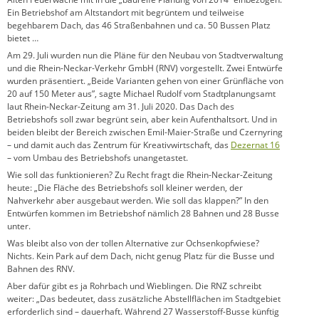
Ein Betriebshof am Altstandort mit begrüntem und teilweise
begehbarem Dach, das 46 Straßenbahnen und ca. 50 Bussen Platz
bietet …
Am 29. Juli wurden nun die Pläne für den Neubau von Stadtverwaltung
und die Rhein-Neckar-Verkehr GmbH (RNV) vorgestellt. Zwei Entwürfe
wurden präsentiert. „Beide Varianten gehen von einer Grünfläche von
20 auf 150 Meter aus”, sagte Michael Rudolf vom Stadtplanungsamt
laut Rhein-Neckar-Zeitung am 31. Juli 2020. Das Dach des
Betriebshofs soll zwar begrünt sein, aber kein Aufenthaltsort. Und in
beiden bleibt der Bereich zwischen Emil-Maier-Straße und Czernyring
– und damit auch das Zentrum für Kreativwirtschaft, das
Dezernat 16
– vom Umbau des Betriebshofs unangetastet.
Wie soll das funktionieren? Zu Recht fragt die Rhein-Neckar-Zeitung
heute: „Die Fläche des Betriebshofs soll kleiner werden, der
Nahverkehr aber ausgebaut werden. Wie soll das klappen?” In den
Entwürfen kommen im Betriebshof nämlich 28 Bahnen und 28 Busse
unter.
Was bleibt also von der tollen Alternative zur Ochsenkopfwiese?
Nichts. Kein Park auf dem Dach, nicht genug Platz für die Busse und
Bahnen des RNV.
Aber dafür gibt es ja Rohrbach und Wieblingen. Die RNZ schreibt
weiter: „Das bedeutet, dass zusätzliche Abstellflächen im Stadtgebiet
erforderlich sind – dauerhaft. Während 27 Wasserstoff-Busse künftig