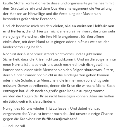
kaufte Stoffe, konfektionierte diese und organisierte gemeinsam mit
dem Stadtteilverein und dem Quartiersmanagement die Verteilung
der Masken an Nähwillige und die Verteilung der Masken an
besonders gefährdete Personen.
Und ich bedanke mich bei den
vielen, vielen weiteren Helferinnen
und Helfern
, die ich hier gar nicht alle aufzählen kann, darunter sehr
viele junge Menschen, die ihre Hilfe angeboten, für Betroffene
einkauften, mit dem Hund raus gingen oder ein Stück weit bei der
Kinderbetreuung halfen.
Noch ist der Ausnahmezustand nicht vorbei und es gibt keine
Sicherheit, dass die Krise nicht zurückkommt. Und an die so genannte
neue Normalität haben wir uns auch noch nicht wirklich gewöhnt.
Immer noch leiden viele Menschen an den Folgen shutdowns, Eltern,
deren Kinder immer noch nicht in die Kindergärten gehen können
oder in die Schule, alte Menschen, die immer noch vorsichtig sein
müssen, Gewerbetreibende, denen die Krise die wirtschaftliche Basis
entzogen hat. Auch noch so große gute Konjunkturprogramme
werden die Folgen der Krise nicht beseitigen können. Aber sie helfen
ein Stück weit mit, sie zu lindern.
Nun gilt es für uns wieder Tritt zu fassen. Und dabei nicht zu
vergessen: das Virus ist immer noch da. Und unsere einzige Chance
gegen die Krankheit ist:
#uffbasse@rorbach!
… und überall.