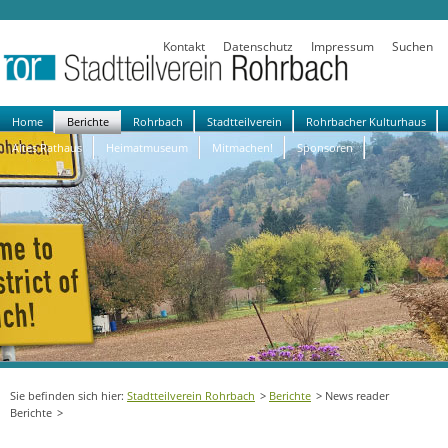
Kontakt
Datenschutz
Impressum
Suchen
Navigation
Home
Berichte
Rohrbach
Stadtteilverein
Rohrbacher Kulturhaus
überspringen
Altes Rathaus
Heimatmuseum
Mitmachen!
Sponsoren
Stadtteilverein Rohrbach
Berichte
News reader
Berichte