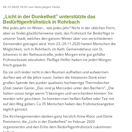
08.12.2020 16:53
von Hans-Jürgen Fuchs
„Licht in der Dunkelheit” unterstützte das
Bedürftigenfrühstück in Rohrbach
Wie jedes Jahr im Winter… wie jedes Jahr? Nicht in der üblichen Form,
aber es findet glücklicherweise statt, das Frühstück für Bedürftige in
unserer Stadt, welches den ganzen Winter über von verschiedenen
Gemeinden getragen wird. Vom 23.-29.11.2020 hatten Menschen die
Möglichkeit, sich in Rohrbach, im Kath. Gemeindehaus von St.
Johannes in der Rathausstraße, jeden Morgen eine gut gefüllte
Frühstückstüte abzuholen. Fleißige Helfer haben sie jeden Morgen
frisch gepackt.
Da sie sich leider nicht in den Räumen aufhalten und aufwärmen
durften wie all die Jahre zuvor, hatten die Initiatoren Dank einer
großen Spende des punker qualitativ hochwertige Thermobecher
(Zitat zweier Gäste: „Das sind ja Mercedes unter den Bechern“, „Die
halten soooo lange warm.“) besorgen und verschenken können. Sie
wurden sehr geschätzt. So konnten man heißen Kaffee oder Tee mit
auf den Weg geben. Ca 35 Menschen haben das Frühstücksangebot
täglich genutzt.
Die Kirchengemeinden danken ganz herzlich Anne Kloos und Dörte
Pommerin, die „Licht in der Dunkelheit“ im Februar 2020
organisierten und den Erlös dem Bedürftigenfrühstück zukommen