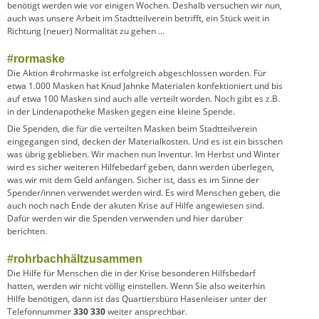
benötigt werden wie vor einigen Wochen. Deshalb versuchen wir nun,
auch was unsere Arbeit im Stadtteilverein betrifft, ein Stück weit in
Richtung (neuer) Normalität zu gehen …
#rormaske
Die Aktion #rohrmaske ist erfolgreich abgeschlossen worden. Für
etwa 1.000 Masken hat Knud Jahnke Materialen konfektioniert und bis
auf etwa 100 Masken sind auch alle verteilt worden. Noch gibt es z.B.
in der Lindenapotheke Masken gegen eine kleine Spende.
Die Spenden, die für die verteilten Masken beim Stadtteilverein
eingegangen sind, decken der Materialkosten. Und es ist ein bisschen
was übrig geblieben. Wir machen nun Inventur. Im Herbst und Winter
wird es sicher weiteren Hilfebedarf geben, dann werden überlegen,
was wir mit dem Geld anfangen. Sicher ist, dass es im Sinne der
Spender/innen verwendet werden wird. Es wird Menschen geben, die
auch noch nach Ende der akuten Krise auf Hilfe angewiesen sind.
Dafür werden wir die Spenden verwenden und hier darüber
berichten.
#rohrbachhältzusammen
Die Hilfe für Menschen die in der Krise besonderen Hilfsbedarf
hatten, werden wir nicht völlig einstellen. Wenn Sie also weiterhin
Hilfe benötigen, dann ist das Quartiersbüro Hasenleiser unter der
Telefonnummer
330 330
weiter ansprechbar.