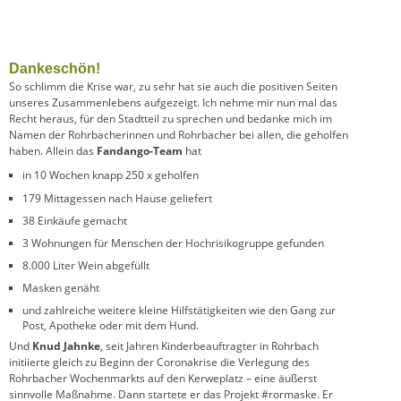
Dankeschön!
So schlimm die Krise war, zu sehr hat sie auch die positiven Seiten
unseres Zusammenlebens aufgezeigt. Ich nehme mir nun mal das
Recht heraus, für den Stadtteil zu sprechen und bedanke mich im
Namen der Rohrbacherinnen und Rohrbacher bei allen, die geholfen
haben. Allein das
Fandango-Team
hat
in 10 Wochen knapp 250 x geholfen
179 Mittagessen nach Hause geliefert
38 Einkäufe gemacht
3 Wohnungen für Menschen der Hochrisikogruppe gefunden
8.000 Liter Wein abgefüllt
Masken genäht
und zahlreiche weitere kleine Hilfstätigkeiten wie den Gang zur
Post, Apotheke oder mit dem Hund.
Und
Knud Jahnke
, seit Jahren Kinderbeauftragter in Rohrbach
initiierte gleich zu Beginn der Coronakrise die Verlegung des
Rohrbacher Wochenmarkts auf den Kerweplatz – eine äußerst
sinnvolle Maßnahme. Dann startete er das Projekt #rormaske. Er