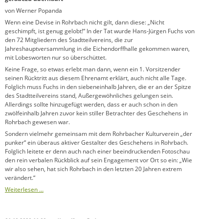
von Werner Popanda
Wenn eine Devise in Rohrbach nicht gilt, dann diese: „Nicht
geschimpft, ist genug gelobt!“ In der Tat wurde Hans-Jürgen Fuchs von
den 72 Mitgliedern des Stadtteilvereins, die zur
Jahreshauptversammlung in die Eichendorffhalle gekommen waren,
mit Lobesworten nur so überschüttet.
Keine Frage, so etwas erlebt man dann, wenn ein 1. Vorsitzender
seinen Rücktritt aus diesem Ehrenamt erklärt, auch nicht alle Tage.
Folglich muss Fuchs in den siebeneinhalb Jahren, die er an der Spitze
des Stadtteilvereins stand, Außergewöhnliches gelungen sein.
Allerdings sollte hinzugefügt werden, dass er auch schon in den
zwölfeinhalb Jahren zuvor kein stiller Betrachter des Geschehens in
Rohrbach gewesen war.
Sondern vielmehr gemeinsam mit dem Rohrbacher Kulturverein „der
punker“ ein überaus aktiver Gestalter des Geschehens in Rohrbach.
Folglich leitete er denn auch nach einer beeindruckenden Fotoschau
den rein verbalen Rückblick auf sein Engagement vor Ort so ein: „Wie
wir also sehen, hat sich Rohrbach in den letzten 20 Jahren extrem
verändert.“
Weiterlesen …