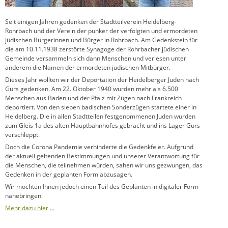
Seit einigen Jahren gedenken der Stadtteilverein Heidelberg-
Rohrbach und der Verein der punker der verfolgten und ermordeten
jüdischen Bürgerinnen und Bürger in Rohrbach. Am Gedenkstein für
die am 10.11.1938 zerstörte Synagoge der Rohrbacher jüdischen
Gemeinde versammeln sich dann Menschen und verlesen unter
anderem die Namen der ermordeten jüdischen Mitbürger.
Dieses Jahr wollten wir der Deportation der Heidelberger Juden nach
Gurs gedenken. Am 22. Oktober 1940 wurden mehr als 6.500
Menschen aus Baden und der Pfalz mit Zügen nach Frankreich
deportiert. Von den sieben badischen Sonderzügen startete einer in
Heidelberg. Die in allen Stadtteilen festgenommenen Juden wurden
zum Gleis 1a des alten Hauptbahnhofes gebracht und ins Lager Gurs
verschleppt.
Doch die Corona Pandemie verhinderte die Gedenkfeier. Aufgrund
der aktuell geltenden Bestimmungen und unserer Verantwortung für
die Menschen, die teilnehmen würden, sahen wir uns gezwungen, das
Gedenken in der geplanten Form abzusagen.
Wir möchten Ihnen jedoch einen Teil des Geplanten in digitaler Form
nahebringen.
Mehr dazu hier …