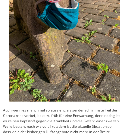
Auch wenn es manchmal so aussieht, als sei der schlimmste Teil der
Coronakrise vorbei, ist es zu früh für eine Entwarnung, denn noch gibt
es keinen Impfstoff gegen die Krankheit und die Gefahr einer zweiten
Welle besteht nach wie vor. Trotzdem ist die aktuelle Situation so,
dass viele der bisherigen Hilfsangebote nicht mehr in der Breite