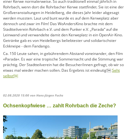
einer Kerwe normalerweise. So auch traditionell einmal jährlich in
Rohrbach, wenn dort die Rohrbacher Kerwe stattfindet. Sie ist eine der
Großveranstaltungen in Heidelberg, die dieses Jahr leider abgesagt
werden mussten. Laut und bunt wurde es auf dem Kerweplatz aber
dennoch und zwar im Film! Das WoAndersKino brachte mit dem
Stadtteilverein Rohrbach e.V. und dem Punker e.V. „Parada“ auf die
Leinwand und verwandelte damit den Kerweplatz in ein OpenAir-Kino.
Getränke gab es von Heidelbergs beliebtester und solidarischster
Eckkneipe - dem Fandango.
Ca. 150 Leute sahen, in gebührendem Abstand voneinander, den Film
«Parada«. Es war eine tropische Sommernacht und die Stimmung war
prächtig. Der Stadtteilverein hat die Besucher/innen gefragt, ob wir so
etwas mal wieder machen sollen. Das Ergebnis ist eindeutig!￼
Seht
selbst!￼
02.08.2020 15:00
von Hans-Jürgen Fuchs
Ochsenkopfwiese … zahlt Rohrbach die Zeche?