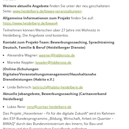
Weitere aktuelle Angebote
finden Sie unter der neu geschalteten
Seite:
www.heidelberg.de/biwaq-veranstaltungen
.
Allgemeine Informationen zum Projekt
finden Sie auf:
https://www.heidelberg.de/biwaq4
Teilnehmen können Menschen über 27 Jahre mit Wohnsitz in
Heidelberg. Die Angebote sind kostenlos.
Kontakt zum Projekt-Team: Bewerbungscoaching, Sprachtraining
Deutsch, Familie & Beruf (Heidelberger Dienste)
Alexandra Wagner:
wagner@hddienste.de
Mareike Keppler:
keppler@hddienste.de
(Online-)Schulungen
Digitales/Veranstaltungsmanagement/Haushaltsnahe
Dienstleistungen (Habito e.V.)
Linda Behrisch:
behrisch@habito-heidelberg.de
Aktuelle Jobangebote, Bewerbungscoaching (Caritasverband
Heidelberg)
Lukas Renz:
renz@caritas-heidelberg.de
Das Projekt „Hasenleiser – Fit für die digitale Zukunft“ wird im Rahmen
des ESF-Bundesprogramms „Bildung, Wirtschaft, Arbeit im Quartier –
BIWAQ“ durch das Bundesministerium des Innern, für Bau und
Heimat und den Europäischen Sozialfonds gefördert.