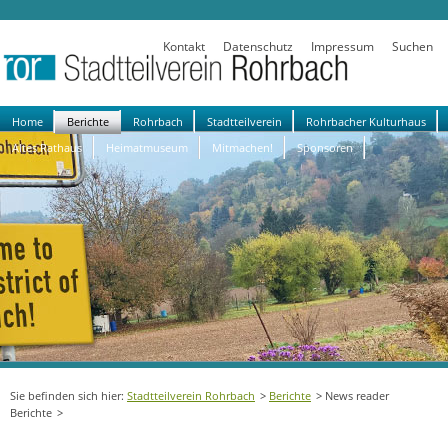
Kontakt
Datenschutz
Impressum
Suchen
Navigation
Home
Berichte
Rohrbach
Stadtteilverein
Rohrbacher Kulturhaus
überspringen
Altes Rathaus
Heimatmuseum
Mitmachen!
Sponsoren
Stadtteilverein Rohrbach
Berichte
News reader
Berichte