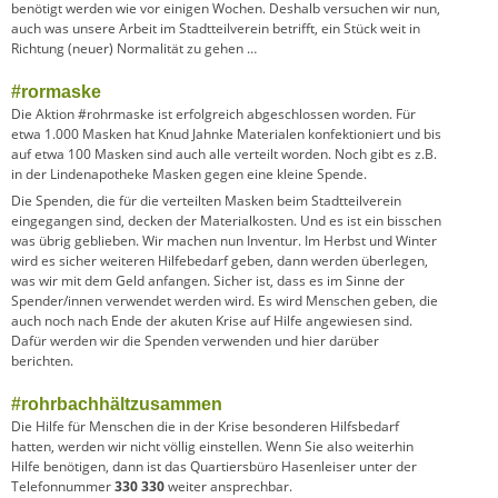
benötigt werden wie vor einigen Wochen. Deshalb versuchen wir nun,
auch was unsere Arbeit im Stadtteilverein betrifft, ein Stück weit in
Richtung (neuer) Normalität zu gehen …
#rormaske
Die Aktion #rohrmaske ist erfolgreich abgeschlossen worden. Für
etwa 1.000 Masken hat Knud Jahnke Materialen konfektioniert und bis
auf etwa 100 Masken sind auch alle verteilt worden. Noch gibt es z.B.
in der Lindenapotheke Masken gegen eine kleine Spende.
Die Spenden, die für die verteilten Masken beim Stadtteilverein
eingegangen sind, decken der Materialkosten. Und es ist ein bisschen
was übrig geblieben. Wir machen nun Inventur. Im Herbst und Winter
wird es sicher weiteren Hilfebedarf geben, dann werden überlegen,
was wir mit dem Geld anfangen. Sicher ist, dass es im Sinne der
Spender/innen verwendet werden wird. Es wird Menschen geben, die
auch noch nach Ende der akuten Krise auf Hilfe angewiesen sind.
Dafür werden wir die Spenden verwenden und hier darüber
berichten.
#rohrbachhältzusammen
Die Hilfe für Menschen die in der Krise besonderen Hilfsbedarf
hatten, werden wir nicht völlig einstellen. Wenn Sie also weiterhin
Hilfe benötigen, dann ist das Quartiersbüro Hasenleiser unter der
Telefonnummer
330 330
weiter ansprechbar.