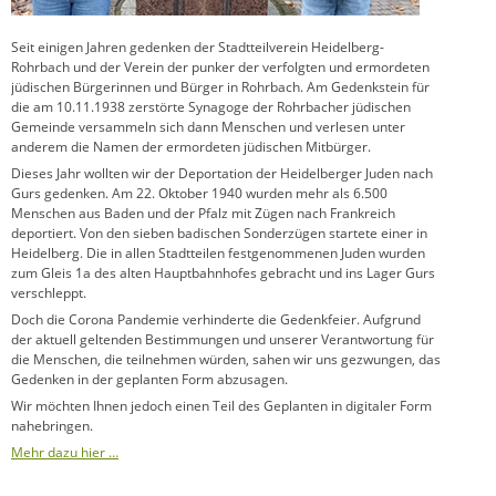
Seit einigen Jahren gedenken der Stadtteilverein Heidelberg-
Rohrbach und der Verein der punker der verfolgten und ermordeten
jüdischen Bürgerinnen und Bürger in Rohrbach. Am Gedenkstein für
die am 10.11.1938 zerstörte Synagoge der Rohrbacher jüdischen
Gemeinde versammeln sich dann Menschen und verlesen unter
anderem die Namen der ermordeten jüdischen Mitbürger.
Dieses Jahr wollten wir der Deportation der Heidelberger Juden nach
Gurs gedenken. Am 22. Oktober 1940 wurden mehr als 6.500
Menschen aus Baden und der Pfalz mit Zügen nach Frankreich
deportiert. Von den sieben badischen Sonderzügen startete einer in
Heidelberg. Die in allen Stadtteilen festgenommenen Juden wurden
zum Gleis 1a des alten Hauptbahnhofes gebracht und ins Lager Gurs
verschleppt.
Doch die Corona Pandemie verhinderte die Gedenkfeier. Aufgrund
der aktuell geltenden Bestimmungen und unserer Verantwortung für
die Menschen, die teilnehmen würden, sahen wir uns gezwungen, das
Gedenken in der geplanten Form abzusagen.
Wir möchten Ihnen jedoch einen Teil des Geplanten in digitaler Form
nahebringen.
Mehr dazu hier …