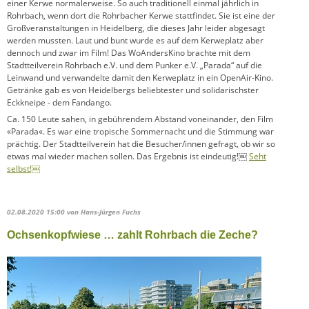
einer Kerwe normalerweise. So auch traditionell einmal jährlich in
Rohrbach, wenn dort die Rohrbacher Kerwe stattfindet. Sie ist eine der
Großveranstaltungen in Heidelberg, die dieses Jahr leider abgesagt
werden mussten. Laut und bunt wurde es auf dem Kerweplatz aber
dennoch und zwar im Film! Das WoAndersKino brachte mit dem
Stadtteilverein Rohrbach e.V. und dem Punker e.V. „Parada“ auf die
Leinwand und verwandelte damit den Kerweplatz in ein OpenAir-Kino.
Getränke gab es von Heidelbergs beliebtester und solidarischster
Eckkneipe - dem Fandango.
Ca. 150 Leute sahen, in gebührendem Abstand voneinander, den Film
«Parada«. Es war eine tropische Sommernacht und die Stimmung war
prächtig. Der Stadtteilverein hat die Besucher/innen gefragt, ob wir so
etwas mal wieder machen sollen. Das Ergebnis ist eindeutig!￼
Seht
selbst!￼
02.08.2020 15:00
von Hans-Jürgen Fuchs
Ochsenkopfwiese … zahlt Rohrbach die Zeche?