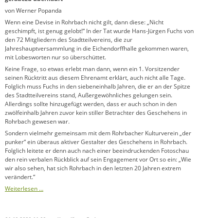
von Werner Popanda
Wenn eine Devise in Rohrbach nicht gilt, dann diese: „Nicht
geschimpft, ist genug gelobt!“ In der Tat wurde Hans-Jürgen Fuchs von
den 72 Mitgliedern des Stadtteilvereins, die zur
Jahreshauptversammlung in die Eichendorffhalle gekommen waren,
mit Lobesworten nur so überschüttet.
Keine Frage, so etwas erlebt man dann, wenn ein 1. Vorsitzender
seinen Rücktritt aus diesem Ehrenamt erklärt, auch nicht alle Tage.
Folglich muss Fuchs in den siebeneinhalb Jahren, die er an der Spitze
des Stadtteilvereins stand, Außergewöhnliches gelungen sein.
Allerdings sollte hinzugefügt werden, dass er auch schon in den
zwölfeinhalb Jahren zuvor kein stiller Betrachter des Geschehens in
Rohrbach gewesen war.
Sondern vielmehr gemeinsam mit dem Rohrbacher Kulturverein „der
punker“ ein überaus aktiver Gestalter des Geschehens in Rohrbach.
Folglich leitete er denn auch nach einer beeindruckenden Fotoschau
den rein verbalen Rückblick auf sein Engagement vor Ort so ein: „Wie
wir also sehen, hat sich Rohrbach in den letzten 20 Jahren extrem
verändert.“
Weiterlesen …