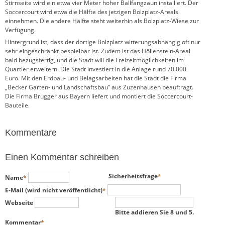
Stirnseite wird ein etwa vier Meter hoher Ballfangzaun installiert. Der
Soccercourt wird etwa die Hälfte des jetzigen Bolzplatz-Areals
einnehmen. Die andere Hälfte steht weiterhin als Bolzplatz-Wiese zur
Verfügung.
Hintergrund ist, dass der dortige Bolzplatz witterungsabhängig oft nur
sehr eingeschränkt bespielbar ist. Zudem ist das Höllenstein-Areal
bald bezugsfertig, und die Stadt will die Freizeitmöglichkeiten im
Quartier erweitern. Die Stadt investiert in die Anlage rund 70.000
Euro. Mit den Erdbau- und Belagsarbeiten hat die Stadt die Firma
„Becker Garten- und Landschaftsbau“ aus Zuzenhausen beauftragt.
Die Firma Brugger aus Bayern liefert und montiert die Soccercourt-
Bauteile.
Kommentare
Einen Kommentar schreiben
Pflichtfeld
Pflichtfeld
Sicherheitsfrage
*
Name
*
Pflichtfeld
E-Mail (wird nicht veröffentlicht)
*
Webseite
Bitte addieren Sie 8 und 5.
Pflichtfeld
Kommentar
*