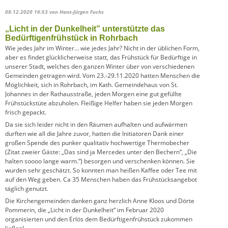
08.12.2020 16:53
von Hans-Jürgen Fuchs
„Licht in der Dunkelheit” unterstützte das
Bedürftigenfrühstück in Rohrbach
Wie jedes Jahr im Winter… wie jedes Jahr? Nicht in der üblichen Form,
aber es findet glücklicherweise statt, das Frühstück für Bedürftige in
unserer Stadt, welches den ganzen Winter über von verschiedenen
Gemeinden getragen wird. Vom 23.-29.11.2020 hatten Menschen die
Möglichkeit, sich in Rohrbach, im Kath. Gemeindehaus von St.
Johannes in der Rathausstraße, jeden Morgen eine gut gefüllte
Frühstückstüte abzuholen. Fleißige Helfer haben sie jeden Morgen
frisch gepackt.
Da sie sich leider nicht in den Räumen aufhalten und aufwärmen
durften wie all die Jahre zuvor, hatten die Initiatoren Dank einer
großen Spende des punker qualitativ hochwertige Thermobecher
(Zitat zweier Gäste: „Das sind ja Mercedes unter den Bechern“, „Die
halten soooo lange warm.“) besorgen und verschenken können. Sie
wurden sehr geschätzt. So konnten man heißen Kaffee oder Tee mit
auf den Weg geben. Ca 35 Menschen haben das Frühstücksangebot
täglich genutzt.
Die Kirchengemeinden danken ganz herzlich Anne Kloos und Dörte
Pommerin, die „Licht in der Dunkelheit“ im Februar 2020
organisierten und den Erlös dem Bedürftigenfrühstück zukommen