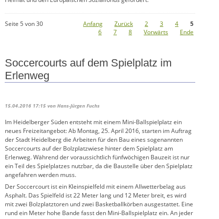
Seite 5 von 30
Anfang
Zurück
2
3
4
5
6
7
8
Vorwärts
Ende
Soccercourts auf dem Spielplatz im
Erlenweg
15.04.2016 17:15
von Hans-Jürgen Fuchs
Im Heidelberger Süden entsteht mit einem Mini-Ballspielplatz ein
neues Freizeitangebot: Ab Montag, 25. April 2016, starten im Auftrag
der Stadt Heidelberg die Arbeiten für den Bau eines sogenannten
Soccercourts auf der Bolzplatzwiese hinter dem Spielplatz am
Erlenweg. Während der voraussichtlich fünfwöchigen Bauzeit ist nur
ein Teil des Spielplatzes nutzbar, da die Baustelle über den Spielplatz
angefahren werden muss.
Der Soccercourt ist ein Kleinspielfeld mit einem Allwetterbelag aus
Asphalt. Das Spielfeld ist 22 Meter lang und 12 Meter breit, es wird
mit zwei Bolzplatztoren und zwei Basketballkörben ausgestattet. Eine
rund ein Meter hohe Bande fasst den Mini-Ballspielplatz ein. An jeder