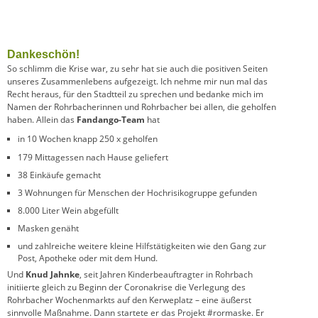
Dankeschön!
So schlimm die Krise war, zu sehr hat sie auch die positiven Seiten
unseres Zusammenlebens aufgezeigt. Ich nehme mir nun mal das
Recht heraus, für den Stadtteil zu sprechen und bedanke mich im
Namen der Rohrbacherinnen und Rohrbacher bei allen, die geholfen
haben. Allein das
Fandango-Team
hat
in 10 Wochen knapp 250 x geholfen
179 Mittagessen nach Hause geliefert
38 Einkäufe gemacht
3 Wohnungen für Menschen der Hochrisikogruppe gefunden
8.000 Liter Wein abgefüllt
Masken genäht
und zahlreiche weitere kleine Hilfstätigkeiten wie den Gang zur
Post, Apotheke oder mit dem Hund.
Und
Knud Jahnke
, seit Jahren Kinderbeauftragter in Rohrbach
initiierte gleich zu Beginn der Coronakrise die Verlegung des
Rohrbacher Wochenmarkts auf den Kerweplatz – eine äußerst
sinnvolle Maßnahme. Dann startete er das Projekt #rormaske. Er