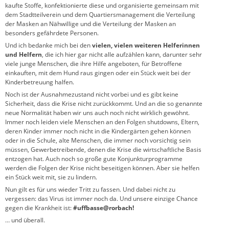
kaufte Stoffe, konfektionierte diese und organisierte gemeinsam mit
dem Stadtteilverein und dem Quartiersmanagement die Verteilung
der Masken an Nähwillige und die Verteilung der Masken an
besonders gefährdete Personen.
Und ich bedanke mich bei den
vielen, vielen weiteren Helferinnen
und Helfern
, die ich hier gar nicht alle aufzählen kann, darunter sehr
viele junge Menschen, die ihre Hilfe angeboten, für Betroffene
einkauften, mit dem Hund raus gingen oder ein Stück weit bei der
Kinderbetreuung halfen.
Noch ist der Ausnahmezustand nicht vorbei und es gibt keine
Sicherheit, dass die Krise nicht zurückkommt. Und an die so genannte
neue Normalität haben wir uns auch noch nicht wirklich gewöhnt.
Immer noch leiden viele Menschen an den Folgen shutdowns, Eltern,
deren Kinder immer noch nicht in die Kindergärten gehen können
oder in die Schule, alte Menschen, die immer noch vorsichtig sein
müssen, Gewerbetreibende, denen die Krise die wirtschaftliche Basis
entzogen hat. Auch noch so große gute Konjunkturprogramme
werden die Folgen der Krise nicht beseitigen können. Aber sie helfen
ein Stück weit mit, sie zu lindern.
Nun gilt es für uns wieder Tritt zu fassen. Und dabei nicht zu
vergessen: das Virus ist immer noch da. Und unsere einzige Chance
gegen die Krankheit ist:
#uffbasse@rorbach!
… und überall.