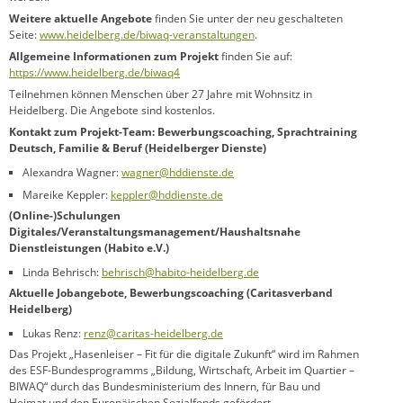
Weitere aktuelle Angebote
finden Sie unter der neu geschalteten
Seite:
www.heidelberg.de/biwaq-veranstaltungen
.
Allgemeine Informationen zum Projekt
finden Sie auf:
https://www.heidelberg.de/biwaq4
Teilnehmen können Menschen über 27 Jahre mit Wohnsitz in
Heidelberg. Die Angebote sind kostenlos.
Kontakt zum Projekt-Team: Bewerbungscoaching, Sprachtraining
Deutsch, Familie & Beruf (Heidelberger Dienste)
Alexandra Wagner:
wagner@hddienste.de
Mareike Keppler:
keppler@hddienste.de
(Online-)Schulungen
Digitales/Veranstaltungsmanagement/Haushaltsnahe
Dienstleistungen (Habito e.V.)
Linda Behrisch:
behrisch@habito-heidelberg.de
Aktuelle Jobangebote, Bewerbungscoaching (Caritasverband
Heidelberg)
Lukas Renz:
renz@caritas-heidelberg.de
Das Projekt „Hasenleiser – Fit für die digitale Zukunft“ wird im Rahmen
des ESF-Bundesprogramms „Bildung, Wirtschaft, Arbeit im Quartier –
BIWAQ“ durch das Bundesministerium des Innern, für Bau und
Heimat und den Europäischen Sozialfonds gefördert.