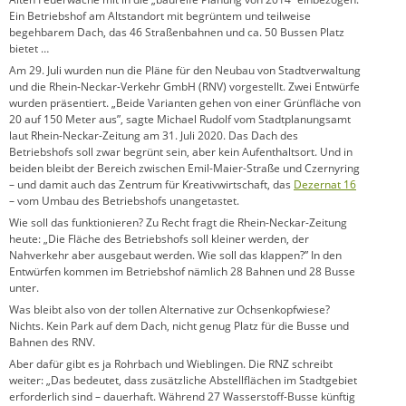
Ein Betriebshof am Altstandort mit begrüntem und teilweise
begehbarem Dach, das 46 Straßenbahnen und ca. 50 Bussen Platz
bietet …
Am 29. Juli wurden nun die Pläne für den Neubau von Stadtverwaltung
und die Rhein-Neckar-Verkehr GmbH (RNV) vorgestellt. Zwei Entwürfe
wurden präsentiert. „Beide Varianten gehen von einer Grünfläche von
20 auf 150 Meter aus”, sagte Michael Rudolf vom Stadtplanungsamt
laut Rhein-Neckar-Zeitung am 31. Juli 2020. Das Dach des
Betriebshofs soll zwar begrünt sein, aber kein Aufenthaltsort. Und in
beiden bleibt der Bereich zwischen Emil-Maier-Straße und Czernyring
– und damit auch das Zentrum für Kreativwirtschaft, das
Dezernat 16
– vom Umbau des Betriebshofs unangetastet.
Wie soll das funktionieren? Zu Recht fragt die Rhein-Neckar-Zeitung
heute: „Die Fläche des Betriebshofs soll kleiner werden, der
Nahverkehr aber ausgebaut werden. Wie soll das klappen?” In den
Entwürfen kommen im Betriebshof nämlich 28 Bahnen und 28 Busse
unter.
Was bleibt also von der tollen Alternative zur Ochsenkopfwiese?
Nichts. Kein Park auf dem Dach, nicht genug Platz für die Busse und
Bahnen des RNV.
Aber dafür gibt es ja Rohrbach und Wieblingen. Die RNZ schreibt
weiter: „Das bedeutet, dass zusätzliche Abstellflächen im Stadtgebiet
erforderlich sind – dauerhaft. Während 27 Wasserstoff-Busse künftig