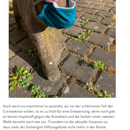
Auch wenn es manchmal so aussieht, als sei der schlimmste Teil der
Coronakrise vorbei, ist es zu früh für eine Entwarnung, denn noch gibt
es keinen Impfstoff gegen die Krankheit und die Gefahr einer zweiten
Welle besteht nach wie vor. Trotzdem ist die aktuelle Situation so,
dass viele der bisherigen Hilfsangebote nicht mehr in der Breite