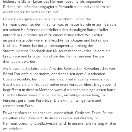
leidenschaftlicher Leiter des Heimatmuseums, als begnadeter
Dichter, als unfassbar engagierte Persönlichkeit und vor allem als
wunderbarer Mensch und Freund.
Es wird unvergessen bleiben, mit welchem Elan er das
Heimatmuseum zu dem machte, was es heute ist; wie er zum Beispiel
mit seinen Helferinnen und Helfern den damaligen Rumpelkeller
unter dem Heimatmuseum zu einem historischen Weinkeller
umgestaltete oder wie er mit leuchtenden Augen und fast schon
kindlicher Freude bei der Jahreshauptversammlung des
Stadtteilvereins Rohrbach den Museumsbericht verlas, in dem die
Ereignisse und Erfolge im und um das Heimatmuseum herum
thematisiert wurden.
Als ich vor sechs Jahren das Amt des Rohrbacher Kerweborschts von
Bernd Frauenfeld übernahm, der dieses seit dem Ausscheiden
Gustavs ausübte, las ich mir auch nochmal einige Kerwereden von
Guschd durch, um mich auf meine erste vorzubereiten. Ich glaube, ich
begriff erst in diesem Moment, worauf ich mich da eingelassen hatte!
Guschds Reden waren halbe Bücher, unzählige Seiten lang, im
feinsten, gereimten Kurpfälzer Dialekt mit intelligentem und
charmantem Witz.
Es war einfach seine absolute Leidenschaft: Gedichte, Texte, Reime –
vor allem über Rohrbach. In diesen Texten und Worten, im
Heimatmuseum und selbstverständlich in unserer Erinnerung wird er
weiterleben.