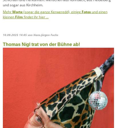
und sogar aus Kirchheim.
Mehr
Worte
(sogar die ganze Kerweredd), einige
Fotos
und einen
kleinen
Film
findet ihr hier …
10.09.2025 14:45
von Hans-Jürgen Fuchs
Thomas Nigl trat von der Bühne ab!