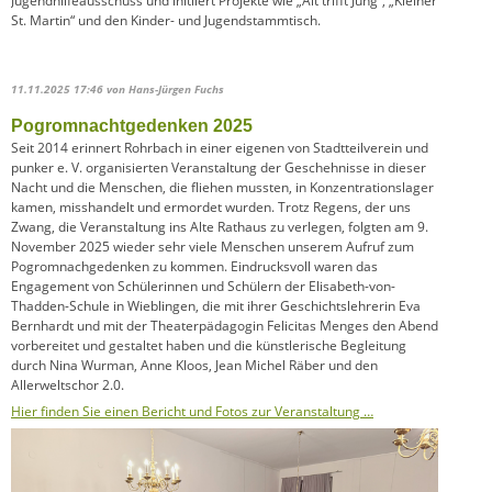
Jugendhilfeausschuss und initiiert Projekte wie „Alt trifft Jung“, „Kleiner
St. Martin“ und den Kinder- und Jugendstammtisch.
11.11.2025 17:46
von Hans-Jürgen Fuchs
Pogromnachtgedenken 2025
Seit 2014 erinnert Rohrbach in einer eigenen von Stadtteilverein und
punker e. V. organisierten Veranstaltung der Geschehnisse in dieser
Nacht und die Menschen, die fliehen mussten, in Konzentrationslager
kamen, misshandelt und ermordet wurden. Trotz Regens, der uns
Zwang, die Veranstaltung ins Alte Rathaus zu verlegen, folgten am 9.
November 2025 wieder sehr viele Menschen unserem Aufruf zum
Pogromnachgedenken zu kommen. Eindrucksvoll waren das
Engagement von Schülerinnen und Schülern der Elisabeth-von-
Thadden-Schule in Wieblingen, die mit ihrer Geschichtslehrerin Eva
Bernhardt und mit der Theaterpädagogin Felicitas Menges den Abend
vorbereitet und gestaltet haben und die künstlerische Begleitung
durch Nina Wurman, Anne Kloos, Jean Michel Räber und den
Allerweltschor 2.0.
Hier finden Sie einen Bericht und Fotos zur Veranstaltung …