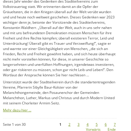
dieses Jahr wieder das Gedenken des Stadtteilvereins zum
Volkstrauertag statt. Wir erinnerten damit an die Opfer der
Gräueltaten, die in den Kriegen überall auf der Welt verübt wurden
und und heute noch weltweit geschehen. Dieses Gedenken war 2023
wichtiger denn je, betonte der Vorsitzende des Stadtteilvereins,
Konstantin Waldherr. „Überall auf der Welt, auch in uns sehr nahen
und mit uns befreundeten Demokratien müssen Menschen für ihre
Freiheit und ihre Rechte kämpfen; überall existieren Terror, Leid und
Unterdrückung! Überall gibt es Trauer und Verzweiflung!”, sagte er
und warnte vor einer Gleichgültigkeit von Menschen, „die sich an
Frieden, Recht und Freiheit gewöhnt haben, und sich heute überhaupt
nicht mehr vorstellen können, für diese, in unserer Geschichte so
langersehnten und unerfüllten Hoffnungen, irgendetwas investieren,
oder gar riskieren zu müssen, schon gar nicht Leib und Leben!”. Den
Wortlaut der Ansprache können Sie hier nachlesen …
Unterstützt wurde der Stadtteilverein durch die standartentragenden
Vereine, Pfarrerin Sibylle Baur-Kolster von der
Melanchthongemeinde, den Posaunenchor der Gemeinden
Melanchthon, Luther, Markus und Christus und durch Modern United
mit seinem Chorleiter Armim Seitz.
Mehr dazu hier …
Seite 1 von 30
1
2
3
4
5
6
7
Vorwärts
Ende