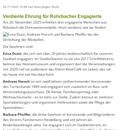
26.11.2025 15:06
von Hans-Jürgen Fuchs
Verdiente Ehrung für Rohrbacher Engagierte
Am 20. November 2025 erhielten drei engagierte Menschen aus
Rohrbach die Ehrenamtsmedaille. Hoch verdient, wie wir finden!
Die Geehrten sind:
Erica Dutzi
, die sich seit über 20 Jahren leidenschaftlich für unseren
Stadtteil engagiert. Im Stadtteilverein ist sie seit 2017 Schriftführerin,
betreut das Heimatmuseum und organisiert dort die Veranstaltungen
mit. 2020 rief sie außerdem das Eltern-Kind-Café ins Leben, das sie
bis heute mit viel Herzblut führt.
Andreas Horsch
ist seit zwölf Jahren stellvertretender Vorsitzender
des Turnerbunds 1889 und engagiert sich zusätzlich im Bau- und
Veranstaltungsausschuss. Ob Kerwe, Familiensporttag oder
Weihnachtsmarkt – er ist stets zur Stelle. Zudem betreut er mehrere
Sportabteilungen und organisiert Hallenzeiten sowie die Pflege der
Sportstätten.
Barbara Pfeiffer
, die dritte Geehrte ist Vorsitzende und Mitgründerin
des Vereins Familiensinn Heidelberg und seit Jahren als
Kinderbeauftragte aktiv. Sie engagiert sich im Stadtteilverein, im