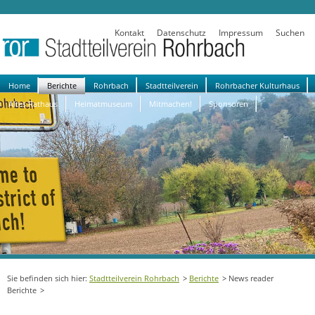
Kontakt
Datenschutz
Impressum
Suchen
Navigation
Home
Berichte
Rohrbach
Stadtteilverein
Rohrbacher Kulturhaus
überspringen
Altes Rathaus
Heimatmuseum
Mitmachen!
Sponsoren
Stadtteilverein Rohrbach
Berichte
News reader
Berichte