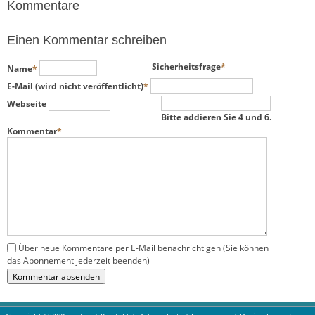
Kommentare
Einen Kommentar schreiben
Pflichtfeld
Pflichtfeld
Sicherheitsfrage
*
Name
*
Pflichtfeld
E-Mail (wird nicht veröffentlicht)
*
Webseite
Bitte addieren Sie 4 und 6.
Pflichtfeld
Kommentar
*
Über neue Kommentare per E-Mail benachrichtigen (Sie können
das Abonnement jederzeit beenden)
Kommentar absenden