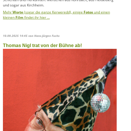
und sogar aus Kirchheim.
Mehr
Worte
(sogar die ganze Kerweredd), einige
Fotos
und einen
kleinen
Film
findet ihr hier …
10.09.2025 14:45
von Hans-Jürgen Fuchs
Thomas Nigl trat von der Bühne ab!