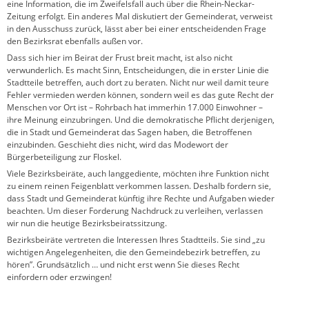
eine Information, die im Zweifelsfall auch über die Rhein-Neckar-
Zeitung erfolgt. Ein anderes Mal diskutiert der Gemeinderat, verweist
in den Ausschuss zurück, lässt aber bei einer entscheidenden Frage
den Bezirksrat ebenfalls außen vor.
Dass sich hier im Beirat der Frust breit macht, ist also nicht
verwunderlich. Es macht Sinn, Entscheidungen, die in erster Linie die
Stadtteile betreffen, auch dort zu beraten. Nicht nur weil damit teure
Fehler vermieden werden können, sondern weil es das gute Recht der
Menschen vor Ort ist – Rohrbach hat immerhin 17.000 Einwohner –
ihre Meinung einzubringen. Und die demokratische Pflicht derjenigen,
die in Stadt und Gemeinderat das Sagen haben, die Betroffenen
einzubinden. Geschieht dies nicht, wird das Modewort der
Bürgerbeteiligung zur Floskel.
Viele Bezirksbeiräte, auch langgediente, möchten ihre Funktion nicht
zu einem reinen Feigenblatt verkommen lassen. Deshalb fordern sie,
dass Stadt und Gemeinderat künftig ihre Rechte und Aufgaben wieder
beachten. Um dieser Forderung Nachdruck zu verleihen, verlassen
wir nun die heutige Bezirksbeiratssitzung.
Bezirksbeiräte vertreten die Interessen Ihres Stadtteils. Sie sind „zu
wichtigen Angelegenheiten, die den Gemeindebezirk betreffen, zu
hören”. Grundsätzlich … und nicht erst wenn Sie dieses Recht
einfordern oder erzwingen!