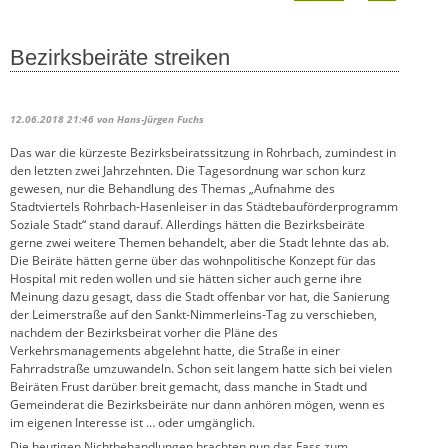
Bezirksbeiräte streiken
12.06.2018 21:46
von Hans-Jürgen Fuchs
Das war die kürzeste Bezirksbeiratssitzung in Rohrbach, zumindest in
den letzten zwei Jahrzehnten. Die Tagesordnung war schon kurz
gewesen, nur die Behandlung des Themas „Aufnahme des
Stadtviertels Rohrbach-Hasenleiser in das Städtebauförderprogramm
Soziale Stadt“ stand darauf. Allerdings hätten die Bezirksbeiräte
gerne zwei weitere Themen behandelt, aber die Stadt lehnte das ab.
Die Beiräte hätten gerne über das wohnpolitische Konzept für das
Hospital mit reden wollen und sie hätten sicher auch gerne ihre
Meinung dazu gesagt, dass die Stadt offenbar vor hat, die Sanierung
der Leimerstraße auf den Sankt-Nimmerleins-Tag zu verschieben,
nachdem der Bezirksbeirat vorher die Pläne des
Verkehrsmanagements abgelehnt hatte, die Straße in einer
Fahrradstraße umzuwandeln. Schon seit langem hatte sich bei vielen
Beiräten Frust darüber breit gemacht, dass manche in Stadt und
Gemeinderat die Bezirksbeiräte nur dann anhören mögen, wenn es
im eigenen Interesse ist … oder umgänglich.
Die heutigen Nichtbehandlungen brachten nun das Fass zum