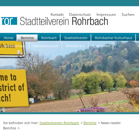
Kontakt
Datenschutz
Impressum
Suchen
Navigation
Home
Berichte
Rohrbach
Stadtteilverein
Rohrbacher Kulturhaus
überspringen
Altes Rathaus
Heimatmuseum
Mitmachen!
Sponsoren
Stadtteilverein Rohrbach
Berichte
News reader
Berichte