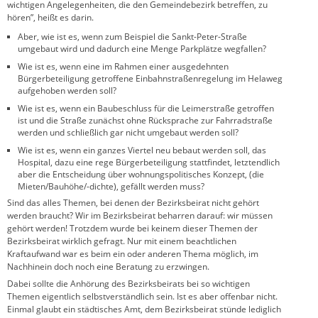
wichtigen Angelegenheiten, die den Gemeindebezirk betreffen, zu
hören”, heißt es darin.
Aber, wie ist es, wenn zum Beispiel die Sankt-Peter-Straße
umgebaut wird und dadurch eine Menge Parkplätze wegfallen?
Wie ist es, wenn eine im Rahmen einer ausgedehnten
Bürgerbeteiligung getroffene Einbahnstraßenregelung im Helaweg
aufgehoben werden soll?
Wie ist es, wenn ein Baubeschluss für die Leimerstraße getroffen
ist und die Straße zunächst ohne Rücksprache zur Fahrradstraße
werden und schließlich gar nicht umgebaut werden soll?
Wie ist es, wenn ein ganzes Viertel neu bebaut werden soll, das
Hospital, dazu eine rege Bürgerbeteiligung stattfindet, letztendlich
aber die Entscheidung über wohnungspolitisches Konzept, (die
Mieten/Bauhöhe/-dichte), gefällt werden muss?
Sind das alles Themen, bei denen der Bezirksbeirat nicht gehört
werden braucht? Wir im Bezirksbeirat beharren darauf: wir müssen
gehört werden! Trotzdem wurde bei keinem dieser Themen der
Bezirksbeirat wirklich gefragt. Nur mit einem beachtlichen
Kraftaufwand war es beim ein oder anderen Thema möglich, im
Nachhinein doch noch eine Beratung zu erzwingen.
Dabei sollte die Anhörung des Bezirksbeirats bei so wichtigen
Themen eigentlich selbst­ver­ständlich sein. Ist es aber offenbar nicht.
Einmal glaubt ein städtisches Amt, dem Bezirks­beirat stünde lediglich