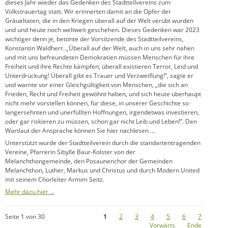
dieses Jahr wieder das Gedenken des Stadtteilvereins zum
Volkstrauertag statt. Wir erinnerten damit an die Opfer der
Gräueltaten, die in den Kriegen überall auf der Welt verübt wurden
und und heute noch weltweit geschehen. Dieses Gedenken war 2023
wichtiger denn je, betonte der Vorsitzende des Stadtteilvereins,
Konstantin Waldherr. „Überall auf der Welt, auch in uns sehr nahen
und mit uns befreundeten Demokratien müssen Menschen für ihre
Freiheit und ihre Rechte kämpfen; überall existieren Terror, Leid und
Unterdrückung! Überall gibt es Trauer und Verzweiflung!”, sagte er
und warnte vor einer Gleichgültigkeit von Menschen, „die sich an
Frieden, Recht und Freiheit gewöhnt haben, und sich heute überhaupt
nicht mehr vorstellen können, für diese, in unserer Geschichte so
langersehnten und unerfüllten Hoffnungen, irgendetwas investieren,
oder gar riskieren zu müssen, schon gar nicht Leib und Leben!”. Den
Wortlaut der Ansprache können Sie hier nachlesen …
Unterstützt wurde der Stadtteilverein durch die standartentragenden
Vereine, Pfarrerin Sibylle Baur-Kolster von der
Melanchthongemeinde, den Posaunenchor der Gemeinden
Melanchthon, Luther, Markus und Christus und durch Modern United
mit seinem Chorleiter Armim Seitz.
Mehr dazu hier …
Seite 1 von 30
1
2
3
4
5
6
7
Vorwärts
Ende