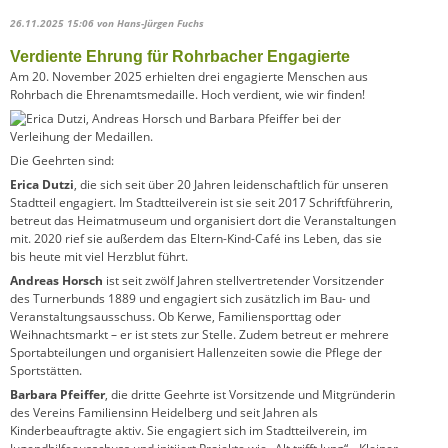
26.11.2025 15:06
von Hans-Jürgen Fuchs
Verdiente Ehrung für Rohrbacher Engagierte
Am 20. November 2025 erhielten drei engagierte Menschen aus
Rohrbach die Ehrenamtsmedaille. Hoch verdient, wie wir finden!
Die Geehrten sind:
Erica Dutzi
, die sich seit über 20 Jahren leidenschaftlich für unseren
Stadtteil engagiert. Im Stadtteilverein ist sie seit 2017 Schriftführerin,
betreut das Heimatmuseum und organisiert dort die Veranstaltungen
mit. 2020 rief sie außerdem das Eltern-Kind-Café ins Leben, das sie
bis heute mit viel Herzblut führt.
Andreas Horsch
ist seit zwölf Jahren stellvertretender Vorsitzender
des Turnerbunds 1889 und engagiert sich zusätzlich im Bau- und
Veranstaltungsausschuss. Ob Kerwe, Familiensporttag oder
Weihnachtsmarkt – er ist stets zur Stelle. Zudem betreut er mehrere
Sportabteilungen und organisiert Hallenzeiten sowie die Pflege der
Sportstätten.
Barbara Pfeiffer
, die dritte Geehrte ist Vorsitzende und Mitgründerin
des Vereins Familiensinn Heidelberg und seit Jahren als
Kinderbeauftragte aktiv. Sie engagiert sich im Stadtteilverein, im