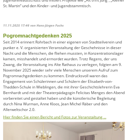
Jugendhilfeausschuss und initiiert Projekte wie „Alt trifft Jung“, „Kleiner
St. Martin“ und den Kinder- und Jugendstammtisch.
11.11.2025 17:46
von Hans-Jürgen Fuchs
Pogromnachtgedenken 2025
Seit 2014 erinnert Rohrbach in einer eigenen von Stadtteilverein und
punker e. V. organisierten Veranstaltung der Geschehnisse in dieser
Nacht und die Menschen, die fliehen mussten, in Konzentrationslager
kamen, misshandelt und ermordet wurden. Trotz Regens, der uns
Zwang, die Veranstaltung ins Alte Rathaus zu verlegen, folgten am 9.
November 2025 wieder sehr viele Menschen unserem Aufruf zum
Pogromnachgedenken zu kommen. Eindrucksvoll waren das
Engagement von Schülerinnen und Schülern der Elisabeth-von-
Thadden-Schule in Wieblingen, die mit ihrer Geschichtslehrerin Eva
Bernhardt und mit der Theaterpädagogin Felicitas Menges den Abend
vorbereitet und gestaltet haben und die künstlerische Begleitung
durch Nina Wurman, Anne Kloos, Jean Michel Räber und den
Allerweltschor 2.0.
Hier finden Sie einen Bericht und Fotos zur Veranstaltung …