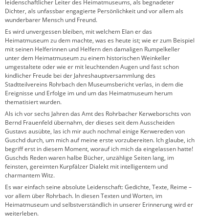
leidenschaftlicher Leiter des Heimatmuseums, als begnadeter
Dichter, als unfassbar engagierte Persönlichkeit und vor allem als
wunderbarer Mensch und Freund.
Es wird unvergessen bleiben, mit welchem Elan er das
Heimatmuseum zu dem machte, was es heute ist; wie er zum Beispiel
mit seinen Helferinnen und Helfern den damaligen Rumpelkeller
unter dem Heimatmuseum zu einem historischen Weinkeller
umgestaltete oder wie er mit leuchtenden Augen und fast schon
kindlicher Freude bei der Jahreshauptversammlung des
Stadtteilvereins Rohrbach den Museumsbericht verlas, in dem die
Ereignisse und Erfolge im und um das Heimatmuseum herum
thematisiert wurden.
Als ich vor sechs Jahren das Amt des Rohrbacher Kerweborschts von
Bernd Frauenfeld übernahm, der dieses seit dem Ausscheiden
Gustavs ausübte, las ich mir auch nochmal einige Kerwereden von
Guschd durch, um mich auf meine erste vorzubereiten. Ich glaube, ich
begriff erst in diesem Moment, worauf ich mich da eingelassen hatte!
Guschds Reden waren halbe Bücher, unzählige Seiten lang, im
feinsten, gereimten Kurpfälzer Dialekt mit intelligentem und
charmantem Witz.
Es war einfach seine absolute Leidenschaft: Gedichte, Texte, Reime –
vor allem über Rohrbach. In diesen Texten und Worten, im
Heimatmuseum und selbstverständlich in unserer Erinnerung wird er
weiterleben.