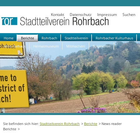
Kontakt
Datenschutz
Impressum
Suchen
Navigation
Home
Berichte
Rohrbach
Stadtteilverein
Rohrbacher Kulturhaus
überspringen
Altes Rathaus
Heimatmuseum
Mitmachen!
Sponsoren
Stadtteilverein Rohrbach
Berichte
News reader
Berichte