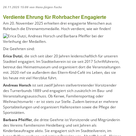
26.11.2025 15:06
von Hans-Jürgen Fuchs
Verdiente Ehrung für Rohrbacher Engagierte
Am 20. November 2025 erhielten drei engagierte Menschen aus
Rohrbach die Ehrenamtsmedaille. Hoch verdient, wie wir finden!
Die Geehrten sind:
Erica Dutzi
, die sich seit über 20 Jahren leidenschaftlich für unseren
Stadtteil engagiert. Im Stadtteilverein ist sie seit 2017 Schriftführerin,
betreut das Heimatmuseum und organisiert dort die Veranstaltungen
mit. 2020 rief sie außerdem das Eltern-Kind-Café ins Leben, das sie
bis heute mit viel Herzblut führt.
Andreas Horsch
ist seit zwölf Jahren stellvertretender Vorsitzender
des Turnerbunds 1889 und engagiert sich zusätzlich im Bau- und
Veranstaltungsausschuss. Ob Kerwe, Familiensporttag oder
Weihnachtsmarkt – er ist stets zur Stelle. Zudem betreut er mehrere
Sportabteilungen und organisiert Hallenzeiten sowie die Pflege der
Sportstätten.
Barbara Pfeiffer
, die dritte Geehrte ist Vorsitzende und Mitgründerin
des Vereins Familiensinn Heidelberg und seit Jahren als
Kinderbeauftragte aktiv. Sie engagiert sich im Stadtteilverein, im