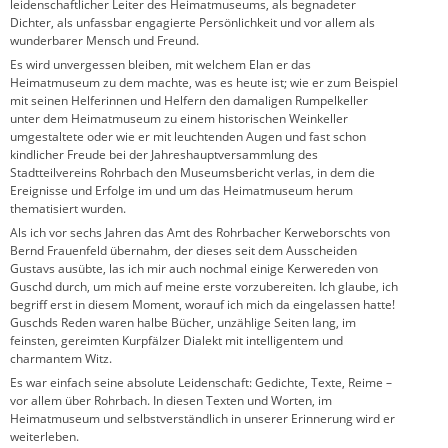
leidenschaftlicher Leiter des Heimatmuseums, als begnadeter
Dichter, als unfassbar engagierte Persönlichkeit und vor allem als
wunderbarer Mensch und Freund.
Es wird unvergessen bleiben, mit welchem Elan er das
Heimatmuseum zu dem machte, was es heute ist; wie er zum Beispiel
mit seinen Helferinnen und Helfern den damaligen Rumpelkeller
unter dem Heimatmuseum zu einem historischen Weinkeller
umgestaltete oder wie er mit leuchtenden Augen und fast schon
kindlicher Freude bei der Jahreshauptversammlung des
Stadtteilvereins Rohrbach den Museumsbericht verlas, in dem die
Ereignisse und Erfolge im und um das Heimatmuseum herum
thematisiert wurden.
Als ich vor sechs Jahren das Amt des Rohrbacher Kerweborschts von
Bernd Frauenfeld übernahm, der dieses seit dem Ausscheiden
Gustavs ausübte, las ich mir auch nochmal einige Kerwereden von
Guschd durch, um mich auf meine erste vorzubereiten. Ich glaube, ich
begriff erst in diesem Moment, worauf ich mich da eingelassen hatte!
Guschds Reden waren halbe Bücher, unzählige Seiten lang, im
feinsten, gereimten Kurpfälzer Dialekt mit intelligentem und
charmantem Witz.
Es war einfach seine absolute Leidenschaft: Gedichte, Texte, Reime –
vor allem über Rohrbach. In diesen Texten und Worten, im
Heimatmuseum und selbstverständlich in unserer Erinnerung wird er
weiterleben.