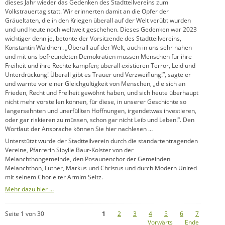
dieses Jahr wieder das Gedenken des Stadtteilvereins zum
Volkstrauertag statt. Wir erinnerten damit an die Opfer der
Gräueltaten, die in den Kriegen überall auf der Welt verübt wurden
und und heute noch weltweit geschehen. Dieses Gedenken war 2023
wichtiger denn je, betonte der Vorsitzende des Stadtteilvereins,
Konstantin Waldherr. „Überall auf der Welt, auch in uns sehr nahen
und mit uns befreundeten Demokratien müssen Menschen für ihre
Freiheit und ihre Rechte kämpfen; überall existieren Terror, Leid und
Unterdrückung! Überall gibt es Trauer und Verzweiflung!”, sagte er
und warnte vor einer Gleichgültigkeit von Menschen, „die sich an
Frieden, Recht und Freiheit gewöhnt haben, und sich heute überhaupt
nicht mehr vorstellen können, für diese, in unserer Geschichte so
langersehnten und unerfüllten Hoffnungen, irgendetwas investieren,
oder gar riskieren zu müssen, schon gar nicht Leib und Leben!”. Den
Wortlaut der Ansprache können Sie hier nachlesen …
Unterstützt wurde der Stadtteilverein durch die standartentragenden
Vereine, Pfarrerin Sibylle Baur-Kolster von der
Melanchthongemeinde, den Posaunenchor der Gemeinden
Melanchthon, Luther, Markus und Christus und durch Modern United
mit seinem Chorleiter Armim Seitz.
Mehr dazu hier …
Seite 1 von 30
1
2
3
4
5
6
7
Vorwärts
Ende