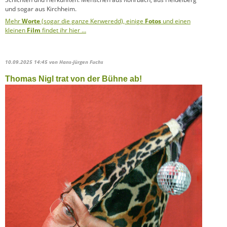
und sogar aus Kirchheim.
Mehr
Worte
(sogar die ganze Kerweredd), einige
Fotos
und einen
kleinen
Film
findet ihr hier …
10.09.2025 14:45
von Hans-Jürgen Fuchs
Thomas Nigl trat von der Bühne ab!