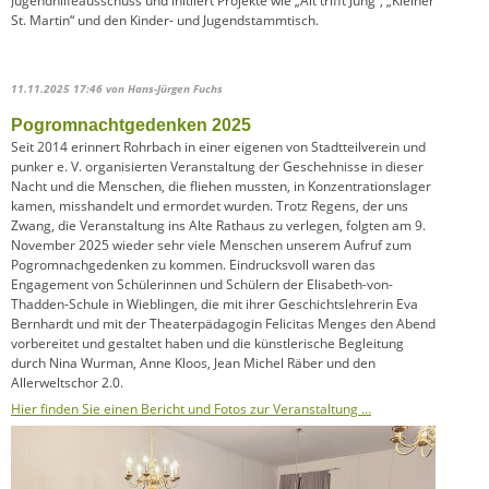
Jugendhilfeausschuss und initiiert Projekte wie „Alt trifft Jung“, „Kleiner
St. Martin“ und den Kinder- und Jugendstammtisch.
11.11.2025 17:46
von Hans-Jürgen Fuchs
Pogromnachtgedenken 2025
Seit 2014 erinnert Rohrbach in einer eigenen von Stadtteilverein und
punker e. V. organisierten Veranstaltung der Geschehnisse in dieser
Nacht und die Menschen, die fliehen mussten, in Konzentrationslager
kamen, misshandelt und ermordet wurden. Trotz Regens, der uns
Zwang, die Veranstaltung ins Alte Rathaus zu verlegen, folgten am 9.
November 2025 wieder sehr viele Menschen unserem Aufruf zum
Pogromnachgedenken zu kommen. Eindrucksvoll waren das
Engagement von Schülerinnen und Schülern der Elisabeth-von-
Thadden-Schule in Wieblingen, die mit ihrer Geschichtslehrerin Eva
Bernhardt und mit der Theaterpädagogin Felicitas Menges den Abend
vorbereitet und gestaltet haben und die künstlerische Begleitung
durch Nina Wurman, Anne Kloos, Jean Michel Räber und den
Allerweltschor 2.0.
Hier finden Sie einen Bericht und Fotos zur Veranstaltung …