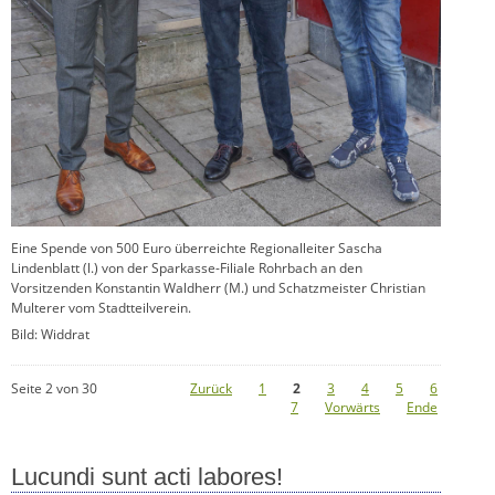
Eine Spende von 500 Euro überreichte Regionalleiter Sascha
Lindenblatt (l.) von der Sparkasse-Filiale Rohrbach an den
Vorsitzenden Konstantin Waldherr (M.) und Schatzmeister Christian
Multerer vom Stadtteilverein.
Bild: Widdrat
Seite 2 von 30
Zurück
1
2
3
4
5
6
7
Vorwärts
Ende
Lucundi sunt acti labores!