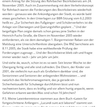
einem Antrag für die Sitzung des Rohrbacher Bezirksbeirats am 24.
November 2005. Auch im Zusammenhang mit dem Verkehrskonzept
für Rohrbach waren die Forderungen des Bezirksbeirats wiederholt
worden – genauso wie die Ankündigungen der Stadt, es würde bald
etwas geschehen. In den Unterlagen zur BBR-Sitzung vom 6.2.2003
heißt es: „Zur Sicherheit des Fußgänger- und Schülerverkehrs ist die
Anlage von Überwegen und Querungshilfen geplant ...” Und der
beigefügte Plan zeigte damals schon genau jene Stellen in der
Heinrich-Fuchs-Straße, die Eltern im November 2005 wieder
einforderten, als sie dem damaligen 1. Bürgermeister Raban von der
Malsburg eine Unterschriftenliste übergaben. Die RNZ berichtete am
8.11.2005, die Stadt habe eine wohlwollende Prüfung der
Forderungen zugesagt … Und der Bezirksbeirat blieb zäh und fragte
immer wieder nach – Jahr um Jahr um Jahr.
Und siehe da, wusch, schon ist es so weit: Seit letzter Woche ist der
Übergang fertig und alle sind zufrieden. Die Eltern, der Kinder von
2001, die vielleicht nun auch als Großeltern dankbar sind, die
Seniorinnen und Senioren der anliegenden Wohnstätten … und
natürlich das Verkehrsmanagement, das ja gerade ein
Sicherheitsaudit für Schulwege durchführen lässt und nun
nachweisen kann, dass es kräftig und vor allem hurtig anpackt, wenn
Gefahren erkannt werden.Was sind schon 16 Jährchen?
P.S. Meine Lateinkenntnisse stammen aus dem Buch »Latein für
fortgeschrittene Anfänger«. „Lucundi sunt acti labores!” stammt von