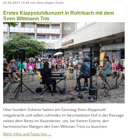
03.08.2023 15:45
von Hans-Jürgen Fuchs
Erstes Klappstuhlkonzert in Rohrbach mit dem
Sven Wittmann Trio
Über hundert Zuhörer hatten am Samstag ihren Klappstuhl
mitgebracht und saßen zufrieden im beschatteten Hof in der Passage
neben dem Netto im Hasenleiser, um, bei freiem Eintritt, den
harmonischen Klängen des Sven Wittman Trios zu lauschen.
Mehr Infos und Fotos hier …