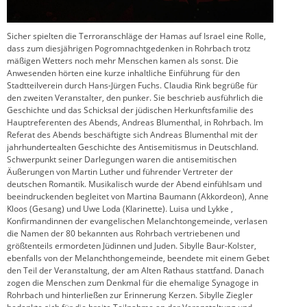
Sicher spielten die Terroranschläge der Hamas auf Israel eine Rolle,
dass zum diesjährigen Pogromnachtgedenken in Rohrbach trotz
mäßigen Wetters noch mehr Menschen kamen als sonst. Die
Anwesenden hörten eine kurze inhaltliche Einführung für den
Stadtteilverein durch Hans-Jürgen Fuchs. Claudia Rink begrüße für
den zweiten Veranstalter, den punker. Sie beschrieb ausführlich die
Geschichte und das Schicksal der jüdischen Herkunftsfamilie des
Hauptreferenten des Abends, Andreas Blumenthal, in Rohrbach. Im
Referat des Abends beschäftigte sich Andreas Blumenthal mit der
jahrhundertealten Geschichte des Antisemitismus in Deutschland.
Schwerpunkt seiner Darlegungen waren die antisemitischen
Äußerungen von Martin Luther und führender Vertreter der
deutschen Romantik. Musikalisch wurde der Abend einfühlsam und
beeindruckenden begleitet von Martina Baumann (Akkordeon), Anne
Kloos (Gesang) und Uwe Loda (Klarinette). Luisa und Lykke ,
Konfirmandinnen der evangelischen Melanchtongemeinde, verlasen
die Namen der 80 bekannten aus Rohrbach vertriebenen und
größtenteils ermordeten Jüdinnen und Juden. Sibylle Baur-Kolster,
ebenfalls von der Melanchthongemeinde, beendete mit einem Gebet
den Teil der Veranstaltung, der am Alten Rathaus stattfand. Danach
zogen die Menschen zum Denkmal für die ehemalige Synagoge in
Rohrbach und hinterließen zur Erinnerung Kerzen. Sibylle Ziegler