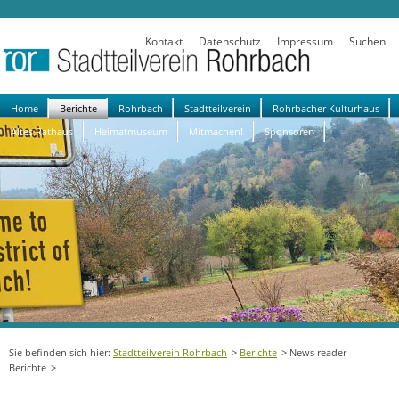
Kontakt
Datenschutz
Impressum
Suchen
Navigation
Home
Berichte
Rohrbach
Stadtteilverein
Rohrbacher Kulturhaus
überspringen
Altes Rathaus
Heimatmuseum
Mitmachen!
Sponsoren
Stadtteilverein Rohrbach
Berichte
News reader
Berichte