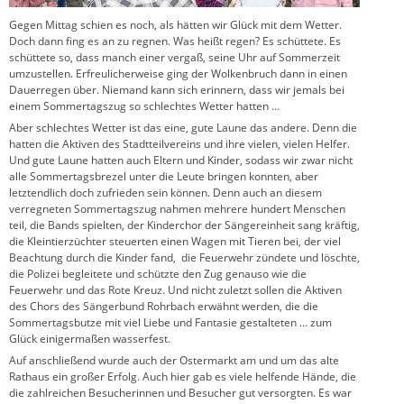
Gegen Mittag schien es noch, als hätten wir Glück mit dem Wetter.
Doch dann fing es an zu regnen. Was heißt regen? Es schüttete. Es
schüttete so, dass manch einer vergaß, seine Uhr auf Sommerzeit
umzustellen. Erfreulicherweise ging der Wolkenbruch dann in einen
Dauerregen über. Niemand kann sich erinnern, dass wir jemals bei
einem Sommertagszug so schlechtes Wetter hatten …
Aber schlechtes Wetter ist das eine, gute Laune das andere. Denn die
hatten die Aktiven des Stadtteilvereins und ihre vielen, vielen Helfer.
Und gute Laune hatten auch Eltern und Kinder, sodass wir zwar nicht
alle Sommertagsbrezel unter die Leute bringen konnten, aber
letztendlich doch zufrieden sein können. Denn auch an diesem
verregneten Sommertagszug nahmen mehrere hundert Menschen
teil, die Bands spielten, der Kinderchor der Sängereinheit sang kräftig,
die Kleintierzüchter steuerten einen Wagen mit Tieren bei, der viel
Beachtung durch die Kinder fand, die Feuerwehr zündete und löschte,
die Polizei begleitete und schützte den Zug genauso wie die
Feuerwehr und das Rote Kreuz. Und nicht zuletzt sollen die Aktiven
des Chors des Sängerbund Rohrbach erwähnt werden, die die
Sommertagsbutze mit viel Liebe und Fantasie gestalteten … zum
Glück einigermaßen wasserfest.
Auf anschließend wurde auch der Ostermarkt am und um das alte
Rathaus ein großer Erfolg. Auch hier gab es viele helfende Hände, die
die zahlreichen Besucherinnen und Besucher gut versorgten. Es war