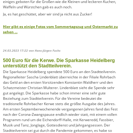
einiges geboten für die Großen wie die Kleinen und leckeren Kuchen,
Waffeln und Würstchen gab es auch noch.
Ja, es hat geschüttet, aber wir sind ja nicht aus Zucker!
Hier gibt es einige Fotos vom Sommertagszug und Ostermarkt zu
sehen …
24.03.2023 17:22
von Hans-Jürgen Fuchs
500 Euro für die Kerwe. Die Sparkasse Heidelberg
unterstützt den Stadtteilverein.
Die Sparkasse Heidelberg spendete 500 Euro an den Stadtteilverein.
Regionalleiter Sascha Lindenblatt überreichte in der Filiale Rohrbach
das Geld an den ersten Vorsitzenden Konstantin Waldherr und den
Schatzmeister Christian Multerer. Lindenblatt sieht die Spende sehr
gut angelegt. Die Sparkasse habe schon immer eine sehr gute
Beziehung zum Stadtteilverein. Für die Vereine bedeutet die
traditionelle Rohrbacher Kerwe stets die größte Ausgabe des Jahres.
Am ersten Septemberwochenende vergangenen Jahres fand das Fest
nach der Corona-Zwangspause endlich wieder statt, mit einem vollen
Programm rund um die Eichendorff-Halle, mit Kerweredd, Fassbier,
Musik und Tanz, Jonglage, Gottesdienst und Jahrgangsessen. Der
Stadtteilverein sei gut durch die Pandemie gekommen, es habe so